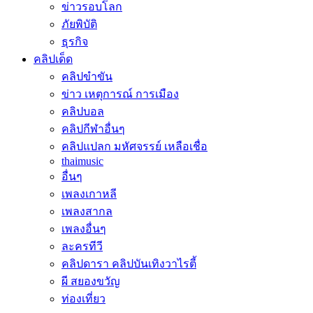
ข่าวรอบโลก
ภัยพิบัติ
ธุรกิจ
คลิปเด็ด
คลิปขำขัน
ข่าว เหตุการณ์ การเมือง
คลิปบอล
คลิปกีฬาอื่นๆ
คลิปแปลก มหัศจรรย์ เหลือเชื่อ
thaimusic
อื่นๆ
เพลงเกาหลี
เพลงสากล
เพลงอื่นๆ
ละครทีวี
คลิปดารา คลิปบันเทิงวาไรตี้
ผี สยองขวัญ
ท่องเที่ยว