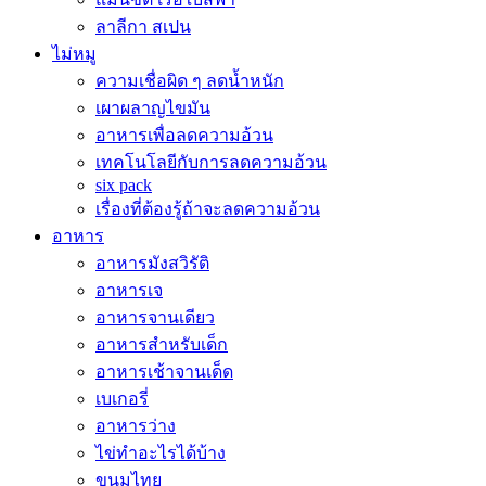
ลาลีกา สเปน
ไม่หมู
ความเชื่อผิด ๆ ลดน้ำหนัก
เผาผลาญไขมัน
อาหารเพื่อลดความอ้วน
เทคโนโลยีกับการลดความอ้วน
six pack
เรื่องที่ต้องรู้ถ้าจะลดความอ้วน
อาหาร
อาหารมังสวิรัติ
อาหารเจ
อาหารจานเดียว
อาหารสำหรับเด็ก
อาหารเช้าจานเด็ด
เบเกอรี่
อาหารว่าง
ไข่ทำอะไรได้บ้าง
ขนมไทย