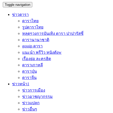
Toggle navigation
ข่าวดารา
ดาราไทย
รูปดาราไทย
หลุดๆวงการบันเทิง ดารา ปาปารัสซี่
ดารานานาชาติ
gossip ดารา
แนะนำ พรีวิว หนังดังw
เรื่องย่อ ละครฮิต
ดาราเกาหลี
ดาราปุ่น
ดาราจีน
ข่าวหน้า1
ข่าวการเมือง
ข่าวอาชญากรรม
ข่าวแปลก
ข่าวอื่นๆ