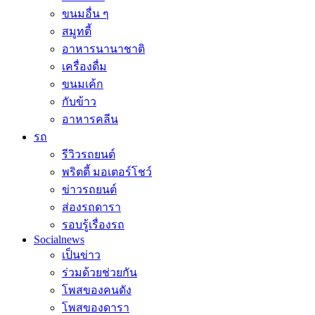
ขนมอื่น ๆ
สมูทตี้
อาหารนานาชาติ
เครื่องดื่ม
ขนมเค้ก
กับข้าว
อาหารคลีน
รถ
รีวิวรถยนต์
พริตตี้ มอเตอร์โชว์
ข่าวรถยนต์
ส่องรถดารา
รอบรู้เรื่องรถ
Socialnews
เป็นข่าว
ร่วมด้วยช่วยกัน
โพสของคนดัง
โพสของดารา