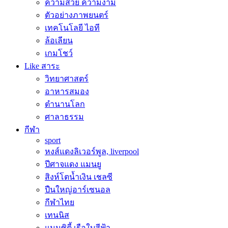
ความสวย ความงาม
ตัวอย่างภาพยนตร์
เทคโนโลยี ไอที
ล้อเลียน
เกมโชว์
Like สาระ
วิทยาศาสตร์
อาหารสมอง
ตำนานโลก
ศาลาธรรม
กีฬา
sport
หงส์แดงลิเวอร์พูล, liverpool
ปีศาจแดง แมนยู
สิงห์โตน้ำเงิน เชลซี
ปืนใหญ่อาร์เซนอล
กีฬาไทย
เทนนิส
แมนซิตี้ เรือใบสีฟ้า