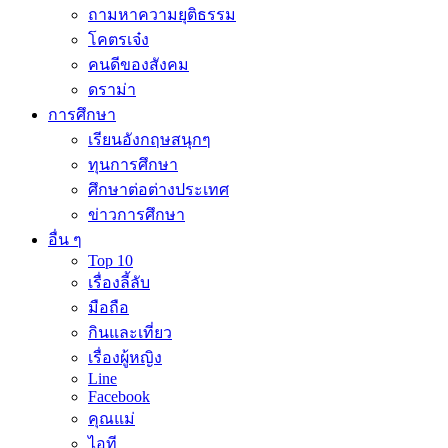
ถามหาความยุติธรรม
โคตรเจ๋ง
คนดีของสังคม
ดราม่า
การศึกษา
เรียนอังกฤษสนุกๆ
ทุนการศึกษา
ศึกษาต่อต่างประเทศ
ข่าวการศึกษา
อื่น ๆ
Top 10
เรื่องลี้ลับ
มือถือ
กินและเที่ยว
เรื่องผู้หญิง
Line
Facebook
คุณแม่
ไอที