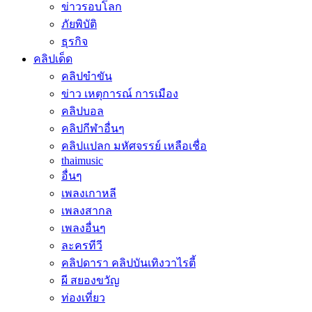
ข่าวรอบโลก
ภัยพิบัติ
ธุรกิจ
คลิปเด็ด
คลิปขำขัน
ข่าว เหตุการณ์ การเมือง
คลิปบอล
คลิปกีฬาอื่นๆ
คลิปแปลก มหัศจรรย์ เหลือเชื่อ
thaimusic
อื่นๆ
เพลงเกาหลี
เพลงสากล
เพลงอื่นๆ
ละครทีวี
คลิปดารา คลิปบันเทิงวาไรตี้
ผี สยองขวัญ
ท่องเที่ยว