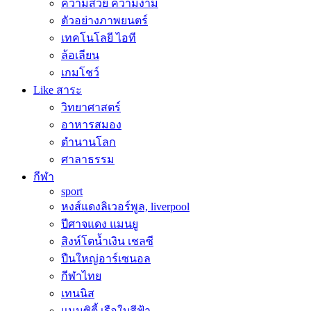
ความสวย ความงาม
ตัวอย่างภาพยนตร์
เทคโนโลยี ไอที
ล้อเลียน
เกมโชว์
Like สาระ
วิทยาศาสตร์
อาหารสมอง
ตำนานโลก
ศาลาธรรม
กีฬา
sport
หงส์แดงลิเวอร์พูล, liverpool
ปีศาจแดง แมนยู
สิงห์โตน้ำเงิน เชลซี
ปืนใหญ่อาร์เซนอล
กีฬาไทย
เทนนิส
แมนซิตี้ เรือใบสีฟ้า