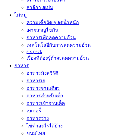
ลาลีกา สเปน
ไม่หมู
ความเชื่อผิด ๆ ลดน้ำหนัก
เผาผลาญไขมัน
อาหารเพื่อลดความอ้วน
เทคโนโลยีกับการลดความอ้วน
six pack
เรื่องที่ต้องรู้ถ้าจะลดความอ้วน
อาหาร
อาหารมังสวิรัติ
อาหารเจ
อาหารจานเดียว
อาหารสำหรับเด็ก
อาหารเช้าจานเด็ด
เบเกอรี่
อาหารว่าง
ไข่ทำอะไรได้บ้าง
ขนมไทย