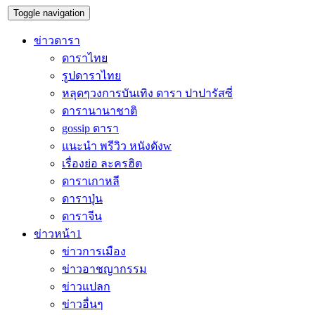
Toggle navigation
ข่าวดารา
ดาราไทย
รูปดาราไทย
หลุดๆวงการบันเทิง ดารา ปาปารัสซี่
ดารานานาชาติ
gossip ดารา
แนะนำ พรีวิว หนังดังw
เรื่องย่อ ละครฮิต
ดาราเกาหลี
ดาราปุ่น
ดาราจีน
ข่าวหน้า1
ข่าวการเมือง
ข่าวอาชญากรรม
ข่าวแปลก
ข่าวอื่นๆ