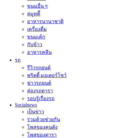
ขนมอื่น ๆ
สมูทตี้
อาหารนานาชาติ
เครื่องดื่ม
ขนมเค้ก
กับข้าว
อาหารคลีน
รถ
รีวิวรถยนต์
พริตตี้ มอเตอร์โชว์
ข่าวรถยนต์
ส่องรถดารา
รอบรู้เรื่องรถ
Socialnews
เป็นข่าว
ร่วมด้วยช่วยกัน
โพสของคนดัง
โพสของดารา