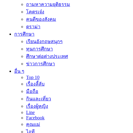
ถามหาความยุติธรรม
โคตรเจ๋ง
คนดีของสังคม
ดราม่า
การศึกษา
เรียนอังกฤษสนุกๆ
ทุนการศึกษา
ศึกษาต่อต่างประเทศ
ข่าวการศึกษา
อื่น ๆ
Top 10
เรื่องลี้ลับ
มือถือ
กินและเที่ยว
เรื่องผู้หญิง
Line
Facebook
คุณแม่
ไอที