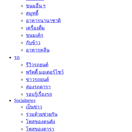
ขนมอื่น ๆ
สมูทตี้
อาหารนานาชาติ
เครื่องดื่ม
ขนมเค้ก
กับข้าว
อาหารคลีน
รถ
รีวิวรถยนต์
พริตตี้ มอเตอร์โชว์
ข่าวรถยนต์
ส่องรถดารา
รอบรู้เรื่องรถ
Socialnews
เป็นข่าว
ร่วมด้วยช่วยกัน
โพสของคนดัง
โพสของดารา