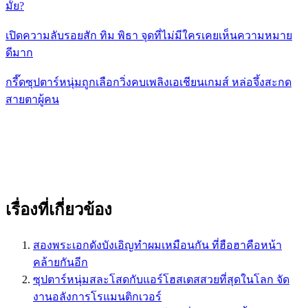
มั้ย?
เปิดความลับรอยสัก ทิม พิธา จุดที่ไม่มีใครเคยเห็นความหมาย
ดีมาก
กรี๊ดซุปตาร์หนุ่มถูกเลือกวิ่งคบเพลิงเอเชียนเกมส์ หล่อจึ้งสะกด
สายตาผู้คน
เรื่องที่เกี่ยวข้อง
สองพระเอกดังบังเอิญทำผมเหมือนกัน ที่ฮือฮาคือหน้า
คล้ายกันอีก
ซุปตาร์หนุ่มสละโสดกับแอร์โฮสเตสสวยที่สุดในโลก จัด
งานอลังการโรแมนติกเวอร์