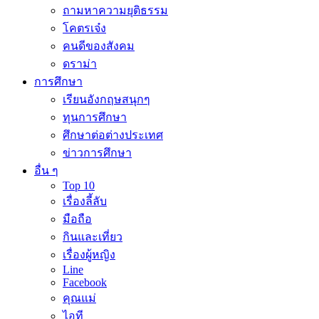
ถามหาความยุติธรรม
โคตรเจ๋ง
คนดีของสังคม
ดราม่า
การศึกษา
เรียนอังกฤษสนุกๆ
ทุนการศึกษา
ศึกษาต่อต่างประเทศ
ข่าวการศึกษา
อื่น ๆ
Top 10
เรื่องลี้ลับ
มือถือ
กินและเที่ยว
เรื่องผู้หญิง
Line
Facebook
คุณแม่
ไอที