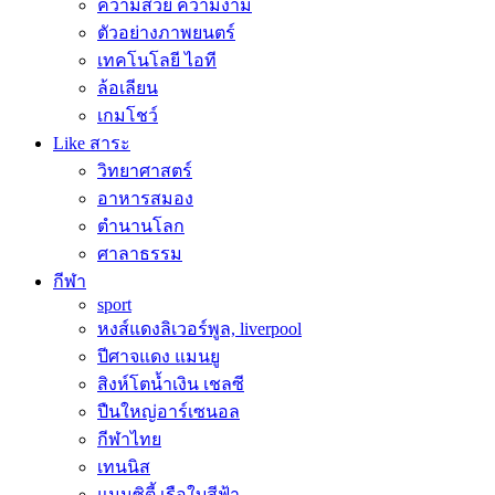
ความสวย ความงาม
ตัวอย่างภาพยนตร์
เทคโนโลยี ไอที
ล้อเลียน
เกมโชว์
Like สาระ
วิทยาศาสตร์
อาหารสมอง
ตำนานโลก
ศาลาธรรม
กีฬา
sport
หงส์แดงลิเวอร์พูล, liverpool
ปีศาจแดง แมนยู
สิงห์โตน้ำเงิน เชลซี
ปืนใหญ่อาร์เซนอล
กีฬาไทย
เทนนิส
แมนซิตี้ เรือใบสีฟ้า