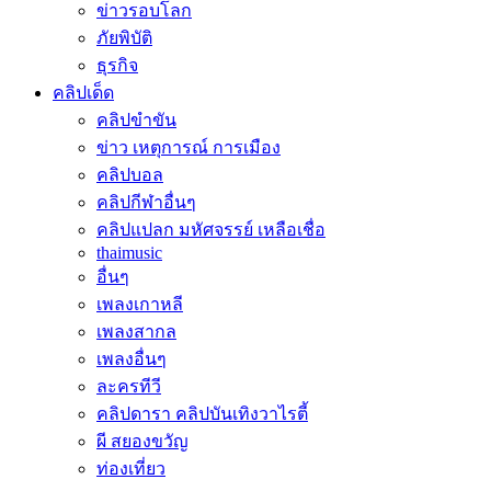
ข่าวรอบโลก
ภัยพิบัติ
ธุรกิจ
คลิปเด็ด
คลิปขำขัน
ข่าว เหตุการณ์ การเมือง
คลิปบอล
คลิปกีฬาอื่นๆ
คลิปแปลก มหัศจรรย์ เหลือเชื่อ
thaimusic
อื่นๆ
เพลงเกาหลี
เพลงสากล
เพลงอื่นๆ
ละครทีวี
คลิปดารา คลิปบันเทิงวาไรตี้
ผี สยองขวัญ
ท่องเที่ยว