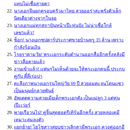
แทบไม่เชื่อสายตา
นางเอกจีนยกครอบครัวมาไทย สวยออร่าสะพรั่งตัวเล็ก
นิดเดียวต่างจากในจอ
นางเอกแม่ทุกสถาบันหน้าเป๊ะหุ่นปัง ไม่น่าเชื่อใกล้
เลข5แล้ว?
ช็อก! นางเอกซุปตาร์ประกาศขายบ้านหรู 35 ล้าน เพราะ
กำลังร้อนเงิน
โรยราตามวัย! พระเอกระดับตำนานออกสื่ออีกครั้งหลังมี
ข่าวลือตายแล้ว
งานเข้าเเล้ว! เเฟนๆไม่เห็นด้วยจะให้พระเอกคนนี้ ประกบ
คู่กับ ตี๋ลี่เร่อปา
ตะลึงภาพนางเอกรุ่นใหญ่วัย 69 ปี สวยอมตะจนโดนเเซว
เป็นมนุษย์กลายพันธุ์
อัพเดตความสวยเมียเด็กพระเอกดัง เป็นเเม่ลูก 3 เเต่หุ่น
เป๊ะเว่อร์
พายเรือวนไป! คู่จิ้นสุดฮอตรีเทิร์นอีกครั้ง สวยหล่อเคมี
เหมาะสมลงตัว
เเยกย้าย! ไฮโซสาวสยบข่าวเลิกสามีพระเอก ควงคู่ออกอี