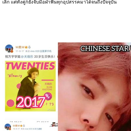
เลิก แต่ทั้งคู่ก็ยังจับมือฝ่าฟันทุกอุปสรรคมาได้จนถึงปัจจุบัน