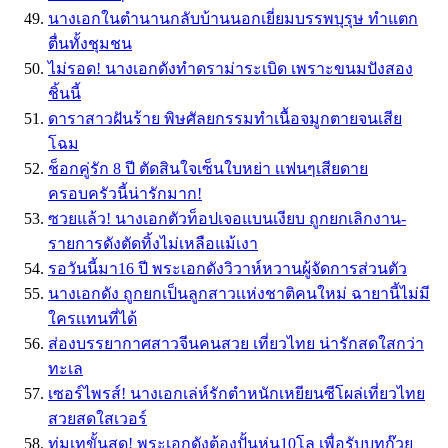
นางเอกในตำนานกลับบ้านนอกเยี่ยมบรรพบุรุษ ทำแตก
ตื่นทั้งชุมชน
ไม่รอด! นางเอกดังทำดราม่าระเบิด เพราะขนมปังสอง
ชิ้นนี้
ดาราสาวฝันร้าย พิษศัลยกรรมทำเนื้อจมูกตายจนเสีย
โฉม
ช็อกคู่รัก 8 ปี ตัดสินใจเซ็นใบหย่า เเฟนๆเสียดาย
ครอบครัวนี้น่ารักมาก!
ซวยแล้ว! นางเอกตัวท็อปเจอแบนเงียบ ถูกยกเลิกงาน-
รายการดังตัดทิ้งไม่เหลือแม้เงา
รอวันนี้มา16 ปี พระเอกดังวิวาห์หวานผู้จัดการส่วนตัว
นางเอกดัง ถูกยกเป็นลูกสาวเเห่งชาติคนใหม่ ฉายานี้ไม่มี
ใครเเทนที่ได้
ส่องบรรยากาศสาวจีนคนสวย เที่ยวไทย น่ารักสดใสกว่า
ทะเล
เซอร์ไพรส์! นางเอกเล่ห์รักตำหนักเหยียนซีโผล่เที่ยวไทย
สวยสดใสเวอร์
ทุ่มเทขั้นสุด! พระเอกดังต้องปั้นหุ่น10โล เพื่อรับบทก๊วย