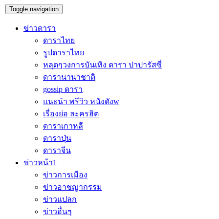
Toggle navigation
ข่าวดารา
ดาราไทย
รูปดาราไทย
หลุดๆวงการบันเทิง ดารา ปาปารัสซี่
ดารานานาชาติ
gossip ดารา
แนะนำ พรีวิว หนังดังw
เรื่องย่อ ละครฮิต
ดาราเกาหลี
ดาราปุ่น
ดาราจีน
ข่าวหน้า1
ข่าวการเมือง
ข่าวอาชญากรรม
ข่าวแปลก
ข่าวอื่นๆ