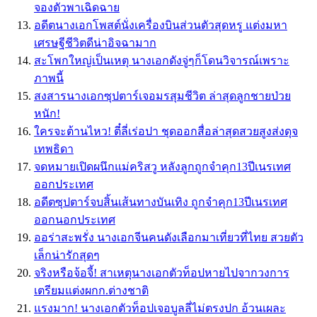
จองตัวพาเฉิดฉาย
อดีตนางเอกโพสต์นั่งเครื่องบินส่วนตัวสุดหรู แต่งมหา
เศรษฐีชีวิตดีน่าอิจฉามาก
สะโพกใหญ่เป็นเหตุ นางเอกดังจู่ๆก็โดนวิจารณ์เพราะ
ภาพนี้
สงสารนางเอกซุปตาร์เจอมรสุมชีวิต ล่าสุดลูกชายป่วย
หนัก!
ใครจะต้านไหว! ตี๋ลี่เร่อปา ชุดออกสื่อล่าสุดสวยสูงส่งดุจ
เทพธิดา
จดหมายเปิดผนึกแม่คริสวู หลังลูกถูกจำคุก13ปีเนรเทศ
ออกประเทศ
อดีตซุปตาร์จบสิ้นเส้นทางบันเทิง ถูกจำคุก13ปีเนรเทศ
ออกนอกประเทศ
ออร่าสะพรั่ง นางเอกจีนคนดังเลือกมาเที่ยวที่ไทย สวยตัว
เล็กน่ารักสุดๆ
จริงหรือจ้อจี้! สาเหตุนางเอกตัวท็อปหายไปจากวงการ
เตรียมแต่งผกก.ต่างชาติ
แรงมาก! นางเอกตัวท็อปเจอบูลลี่ไม่ตรงปก อ้วนเผละ