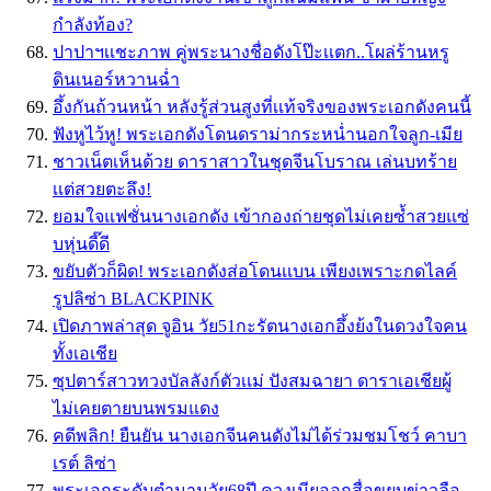
กำลังท้อง?
ปาปาฯเเชะภาพ คู่พระนางชื่อดังโป๊ะเเตก..โผล่ร้านหรู
ดินเนอร์หวานฉ่ำ
อึ้งกันถ้วนหน้า หลังรู้ส่วนสูงที่เเท้จริงของพระเอกดังคนนี้
ฟังหูไว้หู! พระเอกดังโดนดราม่ากระหน่ำนอกใจลูก-เมีย
ชาวเน็ตเห็นด้วย ดาราสาวในชุดจีนโบราณ เล่นบทร้าย
เเต่สวยตะลึง!
ยอมใจแฟชั่นนางเอกดัง เข้ากองถ่ายชุดไม่เคยซ้ำสวยแซ่
บหุ่นดี๊ดี
ขยับตัวก็ผิด! พระเอกดังส่อโดนเเบน เพียงเพราะกดไลค์
รูปลิซ่า BLACKPINK
เปิดภาพล่าสุด จูอิน วัย51กะรัตนางเอกอึ้งย้งในดวงใจคน
ทั้งเอเชีย
ซุปตาร์สาวทวงบัลลังก์ตัวเเม่ ปังสมฉายา ดาราเอเชียผู้
ไม่เคยตายบนพรมแดง
คดีพลิก! ยืนยัน นางเอกจีนคนดังไม่ได้ร่วมชมโชว์ คาบา
เรต์ ลิซ่า
พระเอกระดับตำนานวัย68ปี ควงเมียออกสื่อขยบข่าวลือ