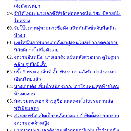
เจ๋งมังกรหยก
จำได้ไหม? นางเอกซีรีส์เจ้าพ่อตลาดหุ้น วัย55ปีสวยเป๊ะ
ไม่สร่าง
จับโป๊ะภาพคู่พระนางชื่อดัง สนิทกันถึงขั้นจับมือเดิน
ห้าง!!
เเชร์สนั่นภาพนางเอกดังฝ่าฝูงชนโผล่เข้ากอดคุณยาย
นิสัยดีมากไม่ถือตัวเลย
งดงามยืนหนึ่ง! นางเอกดัง เเผ่นหลังสวยมาก ดูไปดูมา
คล้ายรูปปีกผีเสื้อ
กรี๊ด!! พระเอกจีนที่ อั้ม พัชราภา คลั่งรัก กำลังจะมา
เยือนไทยเเล้ว
นางแบบดัง เพิ่มน้ำหนัก35กก. เอาใจแฟน สุดท้ายโดน
ทิ้ง-ตกงาน
มัดรวมพระเอก จ้าวลู่ซือ แต่ละคนไม่ธรรมดาหล่อ
พรีเมียมสุดๆ
สวยสะพรั่ง! เปิดเบื้องหลังนางเอกดังฟิตติ้งชุดออกงาน
งดงามดุจเจ้าหญิง
แรงมาก! พระเอกดังงานเข้าถูกแฉมีแฟน ซ้ำฝ่ายหญิง