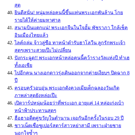
สุด
ยินดีสนั่น! หนุ่มหล่อคนนี้ขึ้นแท่นพระเอกพันล้าน โกย
รายได้ให้ค่ายมหาศาล
สนามบินแตกแน่! พระเอกจีนในใจอั้ม พัชราภา ใกล้เช็ค
อินเมืองไทยแล้ว
ไลค์ถล่ม จ้าวลู่ซือ ทาหน้าดำรับฮาโลวีน ลูกรักพระเจ้า
สุดๆเพราะสวยเป๊ะไม่เปลี่ยน
ปังกระฉูด!! พระเอกหน้าหล่อคนนี้คว้ารางวัลเเห่งปี ทำเฮ
ทั้งเอเชีย
ไปอีกคน นางเอกดาวรุ่งเดินออกจากค่ายเงียบๆ ปิดฉาก 8
ปี
ครอบครัวอบอุ่น พระเอกดังควงเมียเด็กฉลองวันเกิด
ภาพล่าสุดยังหล่อเป๊ะ
เปิดวาร์ปหนุ่มน้อยว่าที่พระเอก อายุเเค่ 14 หล่อเก่งเบ้า
หน้าฟ้าประทานสุดๆ
ฮือฮาอดีตคู่ขวัญในตำนาน เจอกันอีกครั้งในรอบ 29 ปี
ชาวเน็ตเชื่อซูเปอร์สตาร์สาวหย่าสามี เพราะฝ่ายชาย
นอกใจซ้ำๆ