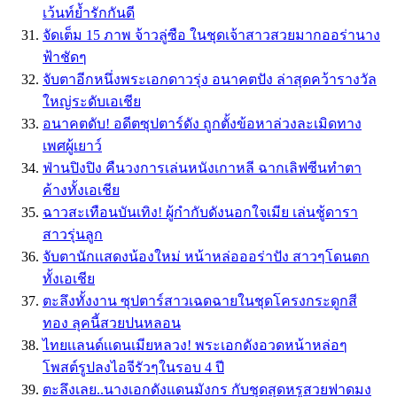
เว้นท์ย้ำรักกันดี
จัดเต็ม 15 ภาพ จ้าวลู่ซือ ในชุดเจ้าสาวสวยมากออร่านาง
ฟ้าชัดๆ
จับตาอีกหนึ่งพระเอกดาวรุ่ง อนาคตปัง ล่าสุดคว้ารางวัล
ใหญ่ระดับเอเชีย
อนาคตดับ! อดีตซุปตาร์ดัง ถูกตั้งข้อหาล่วงละเมิดทาง
เพศผู้เยาว์
ฟ่านปิงปิง คืนวงการเล่นหนังเกาหลี ฉากเลิฟซีนทำตา
ค้างทั้งเอเชีย
ฉาวสะเทือนบันเทิง! ผู้กำกับดังนอกใจเมีย เล่นชู้ดารา
สาวรุ่นลูก
จับตานักเเสดงน้องใหม่ หน้าหล่อออร่าปัง สาวๆโดนตก
ทั้งเอเชีย
ตะลึงทั้งงาน ซุปตาร์สาวเฉดฉายในชุดโครงกระดูกสี
ทอง ลุคนี้สวยปนหลอน
ไทยเเลนด์เเดนเมียหลวง! พระเอกดังอวดหน้าหล่อๆ
โพสต์รูปลงไอจีรัวๆในรอบ 4 ปี
ตะลึงเลย..นางเอกดังแดนมังกร กับชุดสุดหรูสวยฟาดมง