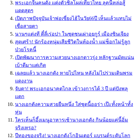
พระเอกจีนคนดัง เเต่งตัวชิลโผล่เที่ยวไทย ลุคนี้หล่อสู้
เเดดสุดๆ
เปิดภาพปัจจุบันเจ้าพ่อเซี่ยงไฮ้ในวัย66ปี เห็นแล้วแทบไม่
เชื่อสายตา
นานๆแต่งที ตี๋ลี่เร่อปา ในชุดชนเผ่าอุยกูร์ เมืองซินเจียง
สุดเศร้า! นักร้องหนุ่มเสียชีวิตในห้องน้ำ แม่ช็อกไม่รู้ลูก
ป่วยโรคนี้
เปิดพัฒนาการความสวยนางเอกดาวรุ่ง หลักฐานมัดแน่น
เบ้าดีมาแต่เกิด
เฉลยแล้ว นางเอกดัง หายไปไหน หลังไม่ไปร่วมเดินพรม
แดงงาน
จับตา! พระเอกอนาคตไกล เข้าวงการได้ 3 ปี เเต่ปังพลุ
เเตก
นางเอกดังความสวยยืนหนึ่ง ใส่ชุดนี้ออร่า เป๊ะทั้งหน้าทั้ง
หุ่น
ใครเห็นก็อึ้งเมนูอาหารเช้านางเอกดัง กินน้อยแค่นี้อิ่ม
จริงเหรอ?
ปีทองของจริง! นางเอกดังโกอินเตอร์ แบรนด์ระดับโลก