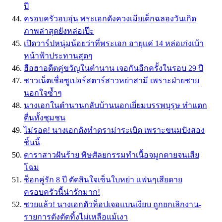
ปี
ครอบครัวอบอุ่น พระเอกดังควงเมียเด็กฉลองวันเกิด
ภาพล่าสุดยังหล่อเป๊ะ
เปิดวาร์ปหนุ่มน้อยว่าที่พระเอก อายุเเค่ 14 หล่อเก่งเบ้า
หน้าฟ้าประทานสุดๆ
ฮือฮาอดีตคู่ขวัญในตำนาน เจอกันอีกครั้งในรอบ 29 ปี
ชาวเน็ตเชื่อซูเปอร์สตาร์สาวหย่าสามี เพราะฝ่ายชาย
นอกใจซ้ำๆ
นางเอกในตำนานกลับบ้านนอกเยี่ยมบรรพบุรุษ ทำแตก
ตื่นทั้งชุมชน
ไม่รอด! นางเอกดังทำดราม่าระเบิด เพราะขนมปังสอง
ชิ้นนี้
ดาราสาวฝันร้าย พิษศัลยกรรมทำเนื้อจมูกตายจนเสีย
โฉม
ช็อกคู่รัก 8 ปี ตัดสินใจเซ็นใบหย่า เเฟนๆเสียดาย
ครอบครัวนี้น่ารักมาก!
ซวยแล้ว! นางเอกตัวท็อปเจอแบนเงียบ ถูกยกเลิกงาน-
รายการดังตัดทิ้งไม่เหลือแม้เงา