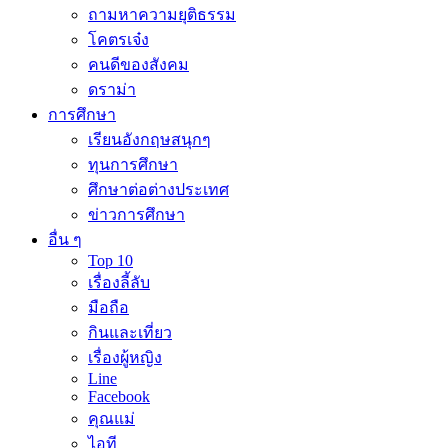
ถามหาความยุติธรรม
โคตรเจ๋ง
คนดีของสังคม
ดราม่า
การศึกษา
เรียนอังกฤษสนุกๆ
ทุนการศึกษา
ศึกษาต่อต่างประเทศ
ข่าวการศึกษา
อื่น ๆ
Top 10
เรื่องลี้ลับ
มือถือ
กินและเที่ยว
เรื่องผู้หญิง
Line
Facebook
คุณแม่
ไอที