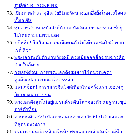
รูปลิซ่า BLACKPINK
เปิดภาพล่าสุด จูอิน วัย51กะรัตนางเอกอึ้งย้งในดวงใจคน
ทั้งเอเชีย
ซุปตาร์สาวทวงบัลลังก์ตัวเเม่ ปังสมฉายา ดาราเอเชียผู้
ไม่เคยตายบนพรมแดง
คดีพลิก! ยืนยัน นางเอกจีนคนดังไม่ได้ร่วมชมโชว์ คาบา
เรต์ ลิซ่า
พระเอกระดับตำนานวัย68ปี ควงเมียออกสื่อขยบข่าวลือ
ป่วยใกล้ตาย
กดเซฟด่วน! ภาพพระเอกดังผมยาวไว้หนวดเครา
ดูเเล้วเเปลกตามเเต่โคตรหล่อ
เเฟนๆช็อก! ดาราสาวจีนโผล่เที่ยวไทยครั้งเเรก เจอเหตุ
ยิงกลางพารากอน
นางเอกดังฉุดไม่อยู่แบรนด์ระดับโลกจองตัว สมฐานะซุป
ตาร์ตัวท็อป
ตำนานตัวจริง! เปิดภาพอดีตนางเอกวัย 61 ปี สวยอมตะ
ที่สุดของวงการ
รวมความหล่อ หลิวอวี่หนิง พระเอกคนล่าสุด จ้าวลู่ซือ