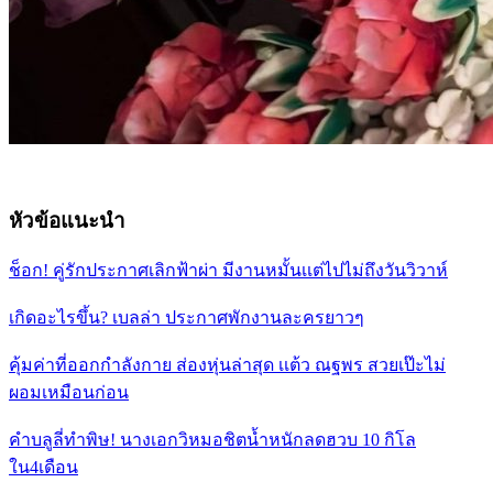
หัวข้อแนะนำ
ช็อก! คู่รักประกาศเลิกฟ้าผ่า มีงานหมั้นเเต่ไปไม่ถึงวันวิวาห์
เกิดอะไรขึ้น? เบลล่า ประกาศพักงานละครยาวๆ
คุ้มค่าที่ออกกำลังกาย ส่องหุ่นล่าสุด เเต้ว ณฐพร สวยเป๊ะไม่
ผอมเหมือนก่อน
คำบลูลี่ทำพิษ! นางเอกวิหมอชิตน้ำหนักลดฮวบ 10 กิโล
ใน4เดือน