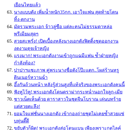
เยือนไทยเเล้ว
นางแบบดัง เพิ่มน้ำหนัก35กก. เอาใจแฟน สุดท้ายโดน
ทิ้ง-ตกงาน
มัดรวมพระเอก จ้าวลู่ซือ แต่ละคนไม่ธรรมดาหล่อ
พรีเมียมสุดๆ
สวยสะพรั่ง! เปิดเบื้องหลังนางเอกดังฟิตติ้งชุดออกงาน
งดงามดุจเจ้าหญิง
แรงมาก! พระเอกดังงานเข้าถูกแฉมีแฟน ซ้ำฝ่ายหญิง
กำลังท้อง?
ปาปาฯเเชะภาพ คู่พระนางชื่อดังโป๊ะเเตก..โผล่ร้านหรู
ดินเนอร์หวานฉ่ำ
อึ้งกันถ้วนหน้า หลังรู้ส่วนสูงที่เเท้จริงของพระเอกดังคนนี้
ฟังหูไว้หู! พระเอกดังโดนดราม่ากระหน่ำนอกใจลูก-เมีย
ชาวเน็ตเห็นด้วย ดาราสาวในชุดจีนโบราณ เล่นบทร้าย
เเต่สวยตะลึง!
ยอมใจแฟชั่นนางเอกดัง เข้ากองถ่ายชุดไม่เคยซ้ำสวยแซ่
บหุ่นดี๊ดี
ขยับตัวก็ผิด! พระเอกดังส่อโดนเเบน เพียงเพราะกดไลค์