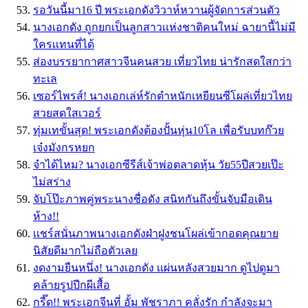
รอวันนี้มา16 ปี พระเอกดังวิวาห์หวานผู้จัดการส่วนตัว
นางเอกดัง ถูกยกเป็นลูกสาวเเห่งชาติคนใหม่ ฉายานี้ไม่มี
ใครเเทนที่ได้
ส่องบรรยากาศสาวจีนคนสวย เที่ยวไทย น่ารักสดใสกว่า
ทะเล
เซอร์ไพรส์! นางเอกเล่ห์รักตำหนักเหยียนซีโผล่เที่ยวไทย
สวยสดใสเวอร์
ทุ่มเทขั้นสุด! พระเอกดังต้องปั้นหุ่น10โล เพื่อรับบทก๊วย
เจ๋งมังกรหยก
จำได้ไหม? นางเอกซีรีส์เจ้าพ่อตลาดหุ้น วัย55ปีสวยเป๊ะ
ไม่สร่าง
จับโป๊ะภาพคู่พระนางชื่อดัง สนิทกันถึงขั้นจับมือเดิน
ห้าง!!
เเชร์สนั่นภาพนางเอกดังฝ่าฝูงชนโผล่เข้ากอดคุณยาย
นิสัยดีมากไม่ถือตัวเลย
งดงามยืนหนึ่ง! นางเอกดัง เเผ่นหลังสวยมาก ดูไปดูมา
คล้ายรูปปีกผีเสื้อ
กรี๊ด!! พระเอกจีนที่ อั้ม พัชราภา คลั่งรัก กำลังจะมา