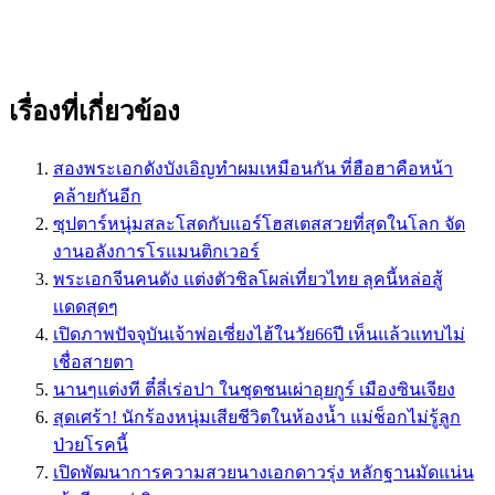
เรื่องที่เกี่ยวข้อง
สองพระเอกดังบังเอิญทำผมเหมือนกัน ที่ฮือฮาคือหน้า
คล้ายกันอีก
ซุปตาร์หนุ่มสละโสดกับแอร์โฮสเตสสวยที่สุดในโลก จัด
งานอลังการโรแมนติกเวอร์
พระเอกจีนคนดัง เเต่งตัวชิลโผล่เที่ยวไทย ลุคนี้หล่อสู้
เเดดสุดๆ
เปิดภาพปัจจุบันเจ้าพ่อเซี่ยงไฮ้ในวัย66ปี เห็นแล้วแทบไม่
เชื่อสายตา
นานๆแต่งที ตี๋ลี่เร่อปา ในชุดชนเผ่าอุยกูร์ เมืองซินเจียง
สุดเศร้า! นักร้องหนุ่มเสียชีวิตในห้องน้ำ แม่ช็อกไม่รู้ลูก
ป่วยโรคนี้
เปิดพัฒนาการความสวยนางเอกดาวรุ่ง หลักฐานมัดแน่น