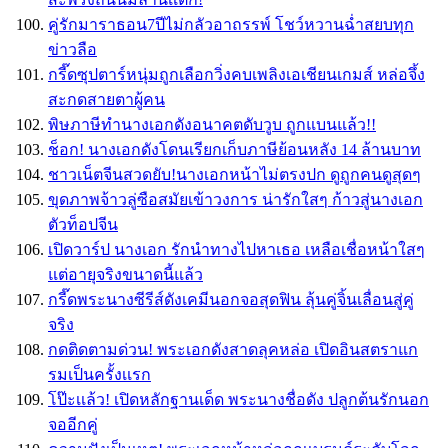
คู่รักมาราธอน7ปีไม่กลัวอาถรรพ์ โชว์หวานฉ่ำสยบทุก
ข่าวลือ
กรี๊ดซุปตาร์หนุ่มถูกเลือกวิ่งคบเพลิงเอเชียนเกมส์ หล่อจึ้ง
สะกดสายตาผู้คน
พิษภาษีทำนางเอกดังอนาคตดับวูบ ถูกแบนแล้ว!!
ช็อก! นางเอกดังโดนเรียกเก็บภาษีย้อนหลัง 14 ล้านบาท
ชาวเน็ตจีนสวดยับ!นางเอกหน้าไม่ตรงปก ดูถูกคนดูสุดๆ
ขุดภาพจ้าวลู่ซือสมัยเข้าวงการ น่ารักใสๆ ก้าวสู่นางเอก
ตัวท็อปจีน
เปิดวาร์ป นางเอก รักนำทางไปหาเธอ เหลือเชื่อหน้าใสๆ
แต่อายุจริงขนาดนี้แล้ว
กรี๊ดพระนางซีรีส์ดังเคมีนอกจอสุดฟิน ลุ้นคู่จิ้นเลื่อนสู่คู่
จริง
กดติดตามด่วน! พระเอกดังสาดลุคหล่อ เปิดอินสตราแก
รมเป็นครั้งเเรก
โป๊ะเเล้ว! เปิดหลักฐานเด็ด พระนางชื่อดัง ปลูกต้นรักนอก
จออีกคู่