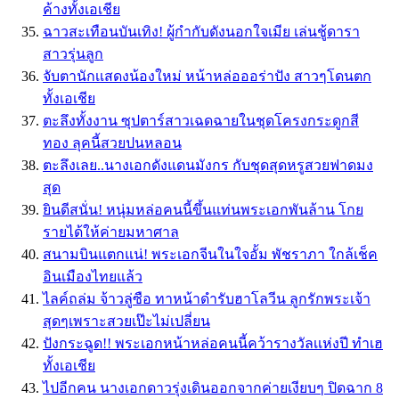
ค้างทั้งเอเชีย
ฉาวสะเทือนบันเทิง! ผู้กำกับดังนอกใจเมีย เล่นชู้ดารา
สาวรุ่นลูก
จับตานักเเสดงน้องใหม่ หน้าหล่อออร่าปัง สาวๆโดนตก
ทั้งเอเชีย
ตะลึงทั้งงาน ซุปตาร์สาวเฉดฉายในชุดโครงกระดูกสี
ทอง ลุคนี้สวยปนหลอน
ตะลึงเลย..นางเอกดังแดนมังกร กับชุดสุดหรูสวยฟาดมง
สุด
ยินดีสนั่น! หนุ่มหล่อคนนี้ขึ้นแท่นพระเอกพันล้าน โกย
รายได้ให้ค่ายมหาศาล
สนามบินแตกแน่! พระเอกจีนในใจอั้ม พัชราภา ใกล้เช็ค
อินเมืองไทยแล้ว
ไลค์ถล่ม จ้าวลู่ซือ ทาหน้าดำรับฮาโลวีน ลูกรักพระเจ้า
สุดๆเพราะสวยเป๊ะไม่เปลี่ยน
ปังกระฉูด!! พระเอกหน้าหล่อคนนี้คว้ารางวัลเเห่งปี ทำเฮ
ทั้งเอเชีย
ไปอีกคน นางเอกดาวรุ่งเดินออกจากค่ายเงียบๆ ปิดฉาก 8