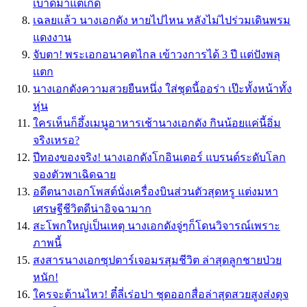
เบ้าดีมาแต่เกิด
เฉลยแล้ว นางเอกดัง หายไปไหน หลังไม่ไปร่วมเดินพรม
แดงงาน
จับตา! พระเอกอนาคตไกล เข้าวงการได้ 3 ปี เเต่ปังพลุ
เเตก
นางเอกดังความสวยยืนหนึ่ง ใส่ชุดนี้ออร่า เป๊ะทั้งหน้าทั้ง
หุ่น
ใครเห็นก็อึ้งเมนูอาหารเช้านางเอกดัง กินน้อยแค่นี้อิ่ม
จริงเหรอ?
ปีทองของจริง! นางเอกดังโกอินเตอร์ แบรนด์ระดับโลก
จองตัวพาเฉิดฉาย
อดีตนางเอกโพสต์นั่งเครื่องบินส่วนตัวสุดหรู แต่งมหา
เศรษฐีชีวิตดีน่าอิจฉามาก
สะโพกใหญ่เป็นเหตุ นางเอกดังจู่ๆก็โดนวิจารณ์เพราะ
ภาพนี้
สงสารนางเอกซุปตาร์เจอมรสุมชีวิต ล่าสุดลูกชายป่วย
หนัก!
ใครจะต้านไหว! ตี๋ลี่เร่อปา ชุดออกสื่อล่าสุดสวยสูงส่งดุจ