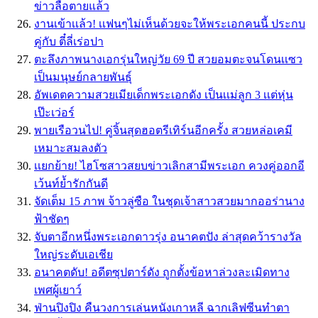
ข่าวลือตายแล้ว
งานเข้าเเล้ว! เเฟนๆไม่เห็นด้วยจะให้พระเอกคนนี้ ประกบ
คู่กับ ตี๋ลี่เร่อปา
ตะลึงภาพนางเอกรุ่นใหญ่วัย 69 ปี สวยอมตะจนโดนเเซว
เป็นมนุษย์กลายพันธุ์
อัพเดตความสวยเมียเด็กพระเอกดัง เป็นเเม่ลูก 3 เเต่หุ่น
เป๊ะเว่อร์
พายเรือวนไป! คู่จิ้นสุดฮอตรีเทิร์นอีกครั้ง สวยหล่อเคมี
เหมาะสมลงตัว
เเยกย้าย! ไฮโซสาวสยบข่าวเลิกสามีพระเอก ควงคู่ออกอี
เว้นท์ย้ำรักกันดี
จัดเต็ม 15 ภาพ จ้าวลู่ซือ ในชุดเจ้าสาวสวยมากออร่านาง
ฟ้าชัดๆ
จับตาอีกหนึ่งพระเอกดาวรุ่ง อนาคตปัง ล่าสุดคว้ารางวัล
ใหญ่ระดับเอเชีย
อนาคตดับ! อดีตซุปตาร์ดัง ถูกตั้งข้อหาล่วงละเมิดทาง
เพศผู้เยาว์
ฟ่านปิงปิง คืนวงการเล่นหนังเกาหลี ฉากเลิฟซีนทำตา