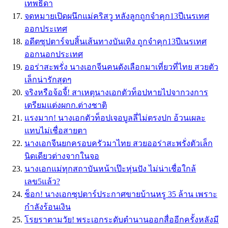
เทพธิดา
จดหมายเปิดผนึกแม่คริสวู หลังลูกถูกจำคุก13ปีเนรเทศ
ออกประเทศ
อดีตซุปตาร์จบสิ้นเส้นทางบันเทิง ถูกจำคุก13ปีเนรเทศ
ออกนอกประเทศ
ออร่าสะพรั่ง นางเอกจีนคนดังเลือกมาเที่ยวที่ไทย สวยตัว
เล็กน่ารักสุดๆ
จริงหรือจ้อจี้! สาเหตุนางเอกตัวท็อปหายไปจากวงการ
เตรียมแต่งผกก.ต่างชาติ
แรงมาก! นางเอกตัวท็อปเจอบูลลี่ไม่ตรงปก อ้วนเผละ
แทบไม่เชื่อสายตา
นางเอกจีนยกครอบครัวมาไทย สวยออร่าสะพรั่งตัวเล็ก
นิดเดียวต่างจากในจอ
นางเอกแม่ทุกสถาบันหน้าเป๊ะหุ่นปัง ไม่น่าเชื่อใกล้
เลข5แล้ว?
ช็อก! นางเอกซุปตาร์ประกาศขายบ้านหรู 35 ล้าน เพราะ
กำลังร้อนเงิน
โรยราตามวัย! พระเอกระดับตำนานออกสื่ออีกครั้งหลังมี