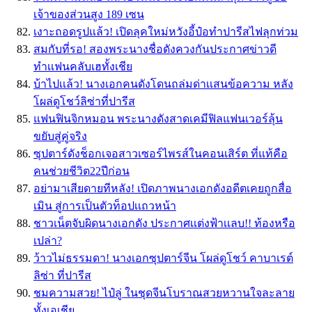
เจ้าของส่วนสูง 189 เซน
เงาะถอดรูปแล้ว! เปิดลุคใหม่หวังอี้ป๋อทำปารีสไฟลุกท่วม
สมกับที่รอ! สองพระนางชื่อดังควงกันประกาศข่าวดี
ทำเเฟนคลับเฮทั้งเชีย
บ้าไปเเล้ว! นางเอกคนดังโดนถล่มด่าเเสนข้อความ หลัง
โผล่ดูโชว์ลิซ่าที่ปารีส
แฟนฟินจิกหมอน พระนางดังสาดเคมีฟิลแฟนเวอร์ลุ้น
ขยับสู่คู่จริง
ซุปตาร์ดังช็อกเจอสาวเซอร์ไพรส์ในคอนเสิร์ต ที่แท้คือ
คนช่วยชีวิต22ปีก่อน
อย่ามาเสียดายทีหลัง! เปิดภาพนางเอกดังอดีตเคยถูกสื่อ
เมิน สู่การเป็นตัวท็อปเเถวหน้า
ชาวเน็ตจับผิดนางเอกดัง ประกาศเเต่งฟ้าเเลบ!! ท้องหรือ
เปล่า?
ว้าวไม่ธรรมดา! นางเอกซุปตาร์จีน โผล่ดูโชว์ คาบาเรต์
ลิซ่า ที่ปารีส
ชมความสวย! ไป๋ลู่ ในชุดจีนโบราณสวยหวานใจละลาย
ทั้งเอเชีย