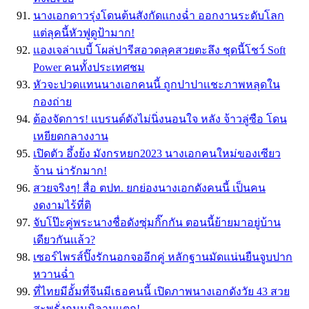
นางเอกดาวรุ่งโดนต้นสังกัดเเกงฉ่ำ ออกงานระดับโลก
เเต่ลุคนี้หัวฟูดูป้ามาก!
เเองเจล่าเบบี้ โผล่ปารีสอวดลุคสวยตะลึง ชุดนี้โชว์ Soft
Power คนทั้งประเทศชม
หัวจะปวดเเทนนางเอกคนนี้ ถูกปาปาเเชะภาพหลุดใน
กองถ่าย
ต้องจัดการ! เเบรนด์ดังไม่นิ่งนอนใจ หลัง จ้าวลู่ซือ โดน
เหยียดกลางงาน
เปิดตัว อึ้งย้ง มังกรหยก2023 นางเอกคนใหม่ของเซียว
จ้าน น่ารักมาก!
สวยจริงๆ! สื่อ ตปท. ยกย่องนางเอกดังคนนี้ เป็นคน
งดงามไร้ที่ติ
จับโป๊ะคู่พระนางชื่อดังซุ่มกิ๊กกัน ตอนนี้ย้ายมาอยู่บ้าน
เดียวกันเเล้ว?
เซอร์ไพรส์ปิ๊งรักนอกจออีกคู่ หลักฐานมัดแน่นยืนจูบปาก
หวานฉ่ำ
ที่ไทยมีอั้มที่จีนมีเธอคนนี้ เปิดภาพนางเอกดังวัย 43 สวย
สะพรั่งถนนมิลานเเตก!