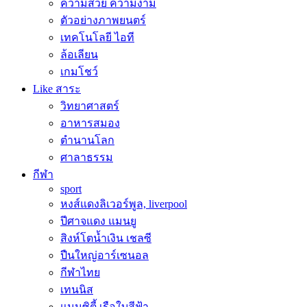
ความสวย ความงาม
ตัวอย่างภาพยนตร์
เทคโนโลยี ไอที
ล้อเลียน
เกมโชว์
Like สาระ
วิทยาศาสตร์
อาหารสมอง
ตำนานโลก
ศาลาธรรม
กีฬา
sport
หงส์แดงลิเวอร์พูล, liverpool
ปีศาจแดง แมนยู
สิงห์โตน้ำเงิน เชลซี
ปืนใหญ่อาร์เซนอล
กีฬาไทย
เทนนิส
แมนซิตี้ เรือใบสีฟ้า