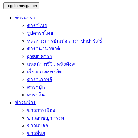
Toggle navigation
ข่าวดารา
ดาราไทย
รูปดาราไทย
หลุดๆวงการบันเทิง ดารา ปาปารัสซี่
ดารานานาชาติ
gossip ดารา
แนะนำ พรีวิว หนังดังw
เรื่องย่อ ละครฮิต
ดาราเกาหลี
ดาราปุ่น
ดาราจีน
ข่าวหน้า1
ข่าวการเมือง
ข่าวอาชญากรรม
ข่าวแปลก
ข่าวอื่นๆ