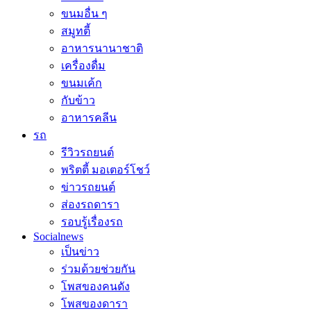
ขนมอื่น ๆ
สมูทตี้
อาหารนานาชาติ
เครื่องดื่ม
ขนมเค้ก
กับข้าว
อาหารคลีน
รถ
รีวิวรถยนต์
พริตตี้ มอเตอร์โชว์
ข่าวรถยนต์
ส่องรถดารา
รอบรู้เรื่องรถ
Socialnews
เป็นข่าว
ร่วมด้วยช่วยกัน
โพสของคนดัง
โพสของดารา