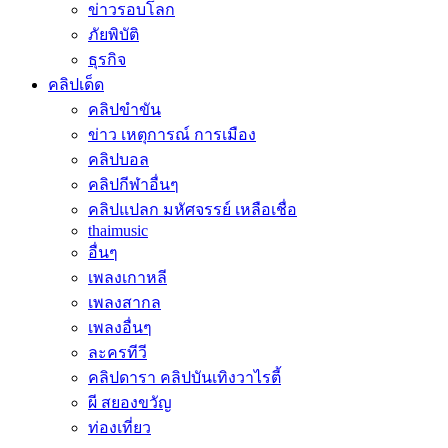
ข่าวรอบโลก
ภัยพิบัติ
ธุรกิจ
คลิปเด็ด
คลิปขำขัน
ข่าว เหตุการณ์ การเมือง
คลิปบอล
คลิปกีฬาอื่นๆ
คลิปแปลก มหัศจรรย์ เหลือเชื่อ
thaimusic
อื่นๆ
เพลงเกาหลี
เพลงสากล
เพลงอื่นๆ
ละครทีวี
คลิปดารา คลิปบันเทิงวาไรตี้
ผี สยองขวัญ
ท่องเที่ยว