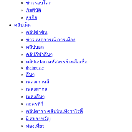
ข่าวรอบโลก
ภัยพิบัติ
ธุรกิจ
คลิปเด็ด
คลิปขำขัน
ข่าว เหตุการณ์ การเมือง
คลิปบอล
คลิปกีฬาอื่นๆ
คลิปแปลก มหัศจรรย์ เหลือเชื่อ
thaimusic
อื่นๆ
เพลงเกาหลี
เพลงสากล
เพลงอื่นๆ
ละครทีวี
คลิปดารา คลิปบันเทิงวาไรตี้
ผี สยองขวัญ
ท่องเที่ยว