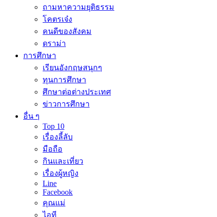
ถามหาความยุติธรรม
โคตรเจ๋ง
คนดีของสังคม
ดราม่า
การศึกษา
เรียนอังกฤษสนุกๆ
ทุนการศึกษา
ศึกษาต่อต่างประเทศ
ข่าวการศึกษา
อื่น ๆ
Top 10
เรื่องลี้ลับ
มือถือ
กินและเที่ยว
เรื่องผู้หญิง
Line
Facebook
คุณแม่
ไอที