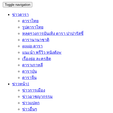
Toggle navigation
ข่าวดารา
ดาราไทย
รูปดาราไทย
หลุดๆวงการบันเทิง ดารา ปาปารัสซี่
ดารานานาชาติ
gossip ดารา
แนะนำ พรีวิว หนังดังw
เรื่องย่อ ละครฮิต
ดาราเกาหลี
ดาราปุ่น
ดาราจีน
ข่าวหน้า1
ข่าวการเมือง
ข่าวอาชญากรรม
ข่าวแปลก
ข่าวอื่นๆ