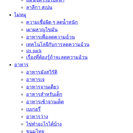
ลาลีกา สเปน
ไม่หมู
ความเชื่อผิด ๆ ลดน้ำหนัก
เผาผลาญไขมัน
อาหารเพื่อลดความอ้วน
เทคโนโลยีกับการลดความอ้วน
six pack
เรื่องที่ต้องรู้ถ้าจะลดความอ้วน
อาหาร
อาหารมังสวิรัติ
อาหารเจ
อาหารจานเดียว
อาหารสำหรับเด็ก
อาหารเช้าจานเด็ด
เบเกอรี่
อาหารว่าง
ไข่ทำอะไรได้บ้าง
ขนมไทย