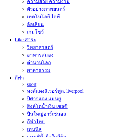
ความสวย ความงาม
ตัวอย่างภาพยนตร์
เทคโนโลยี ไอที
ล้อเลียน
เกมโชว์
Like สาระ
วิทยาศาสตร์
อาหารสมอง
ตำนานโลก
ศาลาธรรม
กีฬา
sport
หงส์แดงลิเวอร์พูล, liverpool
ปีศาจแดง แมนยู
สิงห์โตน้ำเงิน เชลซี
ปืนใหญ่อาร์เซนอล
กีฬาไทย
เทนนิส
แมนซิตี้ เรือใบสีฟ้า