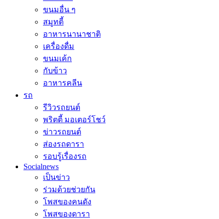
ขนมอื่น ๆ
สมูทตี้
อาหารนานาชาติ
เครื่องดื่ม
ขนมเค้ก
กับข้าว
อาหารคลีน
รถ
รีวิวรถยนต์
พริตตี้ มอเตอร์โชว์
ข่าวรถยนต์
ส่องรถดารา
รอบรู้เรื่องรถ
Socialnews
เป็นข่าว
ร่วมด้วยช่วยกัน
โพสของคนดัง
โพสของดารา