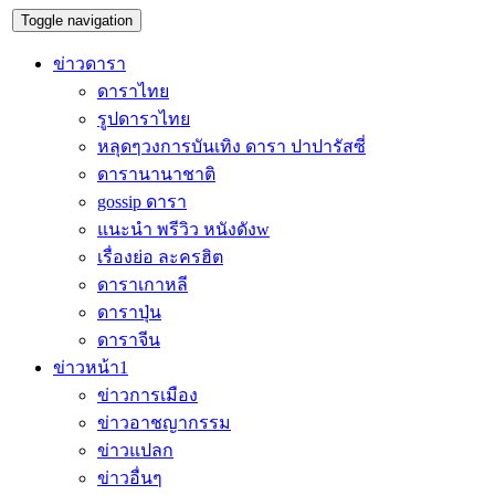
Toggle navigation
ข่าวดารา
ดาราไทย
รูปดาราไทย
หลุดๆวงการบันเทิง ดารา ปาปารัสซี่
ดารานานาชาติ
gossip ดารา
แนะนำ พรีวิว หนังดังw
เรื่องย่อ ละครฮิต
ดาราเกาหลี
ดาราปุ่น
ดาราจีน
ข่าวหน้า1
ข่าวการเมือง
ข่าวอาชญากรรม
ข่าวแปลก
ข่าวอื่นๆ