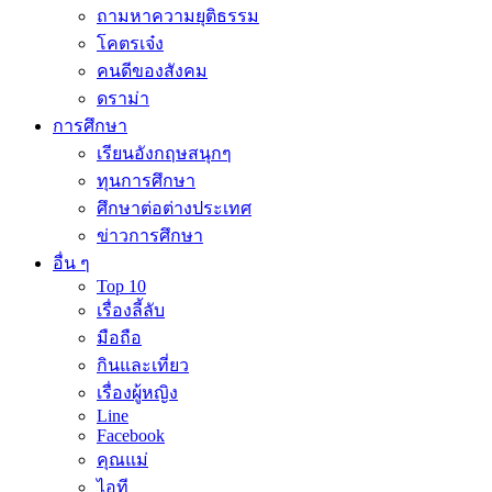
ถามหาความยุติธรรม
โคตรเจ๋ง
คนดีของสังคม
ดราม่า
การศึกษา
เรียนอังกฤษสนุกๆ
ทุนการศึกษา
ศึกษาต่อต่างประเทศ
ข่าวการศึกษา
อื่น ๆ
Top 10
เรื่องลี้ลับ
มือถือ
กินและเที่ยว
เรื่องผู้หญิง
Line
Facebook
คุณแม่
ไอที