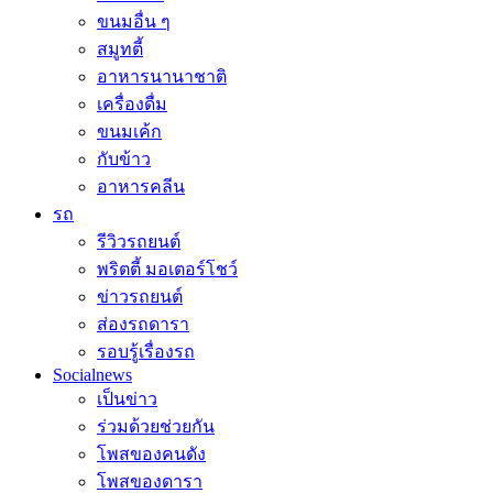
ขนมอื่น ๆ
สมูทตี้
อาหารนานาชาติ
เครื่องดื่ม
ขนมเค้ก
กับข้าว
อาหารคลีน
รถ
รีวิวรถยนต์
พริตตี้ มอเตอร์โชว์
ข่าวรถยนต์
ส่องรถดารา
รอบรู้เรื่องรถ
Socialnews
เป็นข่าว
ร่วมด้วยช่วยกัน
โพสของคนดัง
โพสของดารา