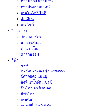
ความสวย ความงาม
ตัวอย่างภาพยนตร์
เทคโนโลยี ไอที
ล้อเลียน
เกมโชว์
Like สาระ
วิทยาศาสตร์
อาหารสมอง
ตำนานโลก
ศาลาธรรม
กีฬา
sport
หงส์แดงลิเวอร์พูล, liverpool
ปีศาจแดง แมนยู
สิงห์โตน้ำเงิน เชลซี
ปืนใหญ่อาร์เซนอล
กีฬาไทย
เทนนิส
แมนซิตี้ เรือใบสีฟ้า