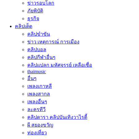
ข่าวรอบโลก
ภัยพิบัติ
ธุรกิจ
คลิปเด็ด
คลิปขำขัน
ข่าว เหตุการณ์ การเมือง
คลิปบอล
คลิปกีฬาอื่นๆ
คลิปแปลก มหัศจรรย์ เหลือเชื่อ
thaimusic
อื่นๆ
เพลงเกาหลี
เพลงสากล
เพลงอื่นๆ
ละครทีวี
คลิปดารา คลิปบันเทิงวาไรตี้
ผี สยองขวัญ
ท่องเที่ยว