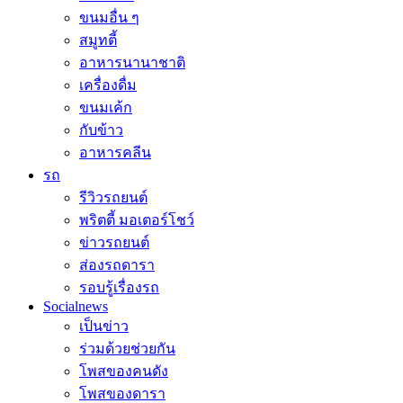
ขนมอื่น ๆ
สมูทตี้
อาหารนานาชาติ
เครื่องดื่ม
ขนมเค้ก
กับข้าว
อาหารคลีน
รถ
รีวิวรถยนต์
พริตตี้ มอเตอร์โชว์
ข่าวรถยนต์
ส่องรถดารา
รอบรู้เรื่องรถ
Socialnews
เป็นข่าว
ร่วมด้วยช่วยกัน
โพสของคนดัง
โพสของดารา