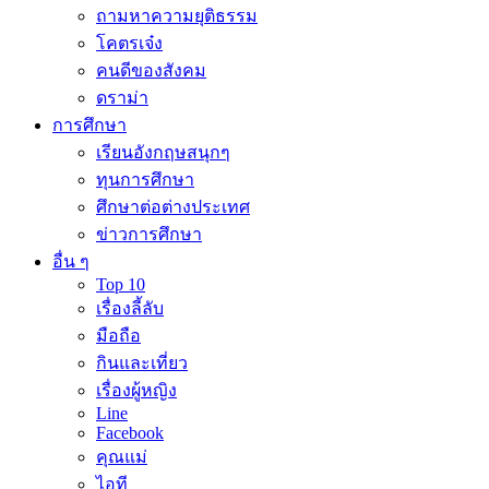
ถามหาความยุติธรรม
โคตรเจ๋ง
คนดีของสังคม
ดราม่า
การศึกษา
เรียนอังกฤษสนุกๆ
ทุนการศึกษา
ศึกษาต่อต่างประเทศ
ข่าวการศึกษา
อื่น ๆ
Top 10
เรื่องลี้ลับ
มือถือ
กินและเที่ยว
เรื่องผู้หญิง
Line
Facebook
คุณแม่
ไอที