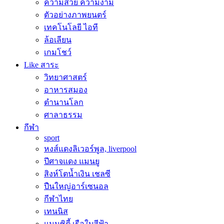
ความสวย ความงาม
ตัวอย่างภาพยนตร์
เทคโนโลยี ไอที
ล้อเลียน
เกมโชว์
Like สาระ
วิทยาศาสตร์
อาหารสมอง
ตำนานโลก
ศาลาธรรม
กีฬา
sport
หงส์แดงลิเวอร์พูล, liverpool
ปีศาจแดง แมนยู
สิงห์โตน้ำเงิน เชลซี
ปืนใหญ่อาร์เซนอล
กีฬาไทย
เทนนิส
แมนซิตี้ เรือใบสีฟ้า