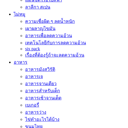
ลาลีกา สเปน
ไม่หมู
ความเชื่อผิด ๆ ลดน้ำหนัก
เผาผลาญไขมัน
อาหารเพื่อลดความอ้วน
เทคโนโลยีกับการลดความอ้วน
six pack
เรื่องที่ต้องรู้ถ้าจะลดความอ้วน
อาหาร
อาหารมังสวิรัติ
อาหารเจ
อาหารจานเดียว
อาหารสำหรับเด็ก
อาหารเช้าจานเด็ด
เบเกอรี่
อาหารว่าง
ไข่ทำอะไรได้บ้าง
ขนมไทย