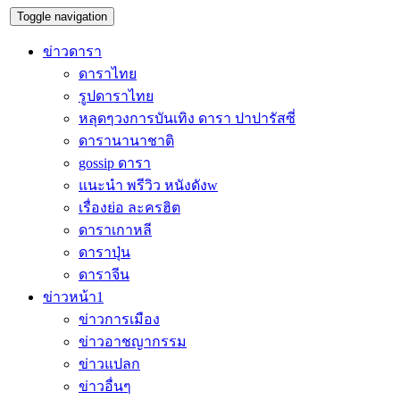
Toggle navigation
ข่าวดารา
ดาราไทย
รูปดาราไทย
หลุดๆวงการบันเทิง ดารา ปาปารัสซี่
ดารานานาชาติ
gossip ดารา
แนะนำ พรีวิว หนังดังw
เรื่องย่อ ละครฮิต
ดาราเกาหลี
ดาราปุ่น
ดาราจีน
ข่าวหน้า1
ข่าวการเมือง
ข่าวอาชญากรรม
ข่าวแปลก
ข่าวอื่นๆ