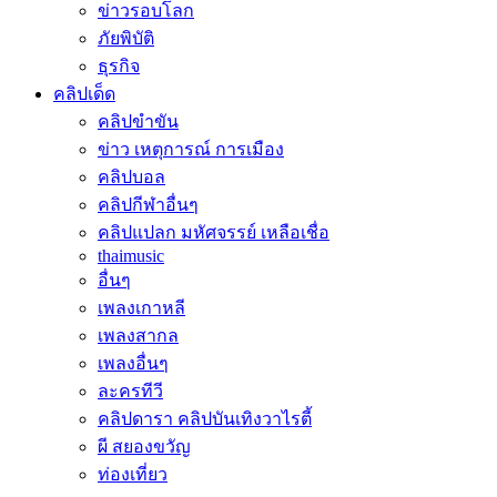
ข่าวรอบโลก
ภัยพิบัติ
ธุรกิจ
คลิปเด็ด
คลิปขำขัน
ข่าว เหตุการณ์ การเมือง
คลิปบอล
คลิปกีฬาอื่นๆ
คลิปแปลก มหัศจรรย์ เหลือเชื่อ
thaimusic
อื่นๆ
เพลงเกาหลี
เพลงสากล
เพลงอื่นๆ
ละครทีวี
คลิปดารา คลิปบันเทิงวาไรตี้
ผี สยองขวัญ
ท่องเที่ยว