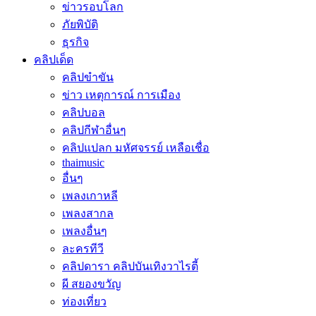
ข่าวรอบโลก
ภัยพิบัติ
ธุรกิจ
คลิปเด็ด
คลิปขำขัน
ข่าว เหตุการณ์ การเมือง
คลิปบอล
คลิปกีฬาอื่นๆ
คลิปแปลก มหัศจรรย์ เหลือเชื่อ
thaimusic
อื่นๆ
เพลงเกาหลี
เพลงสากล
เพลงอื่นๆ
ละครทีวี
คลิปดารา คลิปบันเทิงวาไรตี้
ผี สยองขวัญ
ท่องเที่ยว