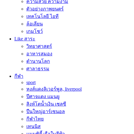
ความสวย ความงาม
ตัวอย่างภาพยนตร์
เทคโนโลยี ไอที
ล้อเลียน
เกมโชว์
Like สาระ
วิทยาศาสตร์
อาหารสมอง
ตำนานโลก
ศาลาธรรม
กีฬา
sport
หงส์แดงลิเวอร์พูล, liverpool
ปีศาจแดง แมนยู
สิงห์โตน้ำเงิน เชลซี
ปืนใหญ่อาร์เซนอล
กีฬาไทย
เทนนิส
แมนซิตี้ เรือใบสีฟ้า