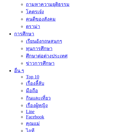
ถามหาความยุติธรรม
โคตรเจ๋ง
คนดีของสังคม
ดราม่า
การศึกษา
เรียนอังกฤษสนุกๆ
ทุนการศึกษา
ศึกษาต่อต่างประเทศ
ข่าวการศึกษา
อื่น ๆ
Top 10
เรื่องลี้ลับ
มือถือ
กินและเที่ยว
เรื่องผู้หญิง
Line
Facebook
คุณแม่
ไอที