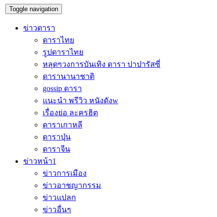
Toggle navigation
ข่าวดารา
ดาราไทย
รูปดาราไทย
หลุดๆวงการบันเทิง ดารา ปาปารัสซี่
ดารานานาชาติ
gossip ดารา
แนะนำ พรีวิว หนังดังw
เรื่องย่อ ละครฮิต
ดาราเกาหลี
ดาราปุ่น
ดาราจีน
ข่าวหน้า1
ข่าวการเมือง
ข่าวอาชญากรรม
ข่าวแปลก
ข่าวอื่นๆ