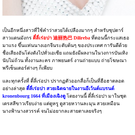
เป็นอีกหนึ่งสาวที่ใช้คำว่าสวยได้เปลืองมากๆ สำหรับซุปตาร์
สาวแดนมังกร
ตี๋ลี่เร่อปา 迪丽热巴 Dilireba
ที่ตอนนี้กระแสเธอ
มาแรง ขึ้นแท่นนางเอกจีนระดับต้นๆ ของประเทศ การันดีด้วย
ชื่อเสียงอันโด่งดังไปทั่วเอเชีย แถมยังมีผลงานในวงการบันเทิง
นับไม่ถ้วน ทั้งงานละคร ภาพยนตร์ งานถ่ายแบบ ถ่ายโฆษณา
พรีเซ็นเตอร์ต่างๆ ก็เพียบ
และทุกครั้งที่ ตี๋ลี่เร่อปา ปรากฏตัวออกสื่อก็เป็นที่ฮือฮาตลอด
อย่างล่าสุด
ตี๋ลี่เร่อปา สวยเฉิดฉายในงานอีเว้นต์แบรนด์
kronenbourg 1664 ที่เมืองเฉิงตู
โดยงานนี้ ตี๋ลี่เร่อปา มาในชุด
เดรสสีขาวเรียบง่าย แต่ดูหรู ดูสวยหวานละมุน สวยเหมือน
นางฟ้านางสวรรค์ จนไม่อยากละสายตาเลยจริงๆ