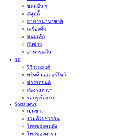
ขนมอื่น ๆ
สมูทตี้
อาหารนานาชาติ
เครื่องดื่ม
ขนมเค้ก
กับข้าว
อาหารคลีน
รถ
รีวิวรถยนต์
พริตตี้ มอเตอร์โชว์
ข่าวรถยนต์
ส่องรถดารา
รอบรู้เรื่องรถ
Socialnews
เป็นข่าว
ร่วมด้วยช่วยกัน
โพสของคนดัง
โพสของดารา