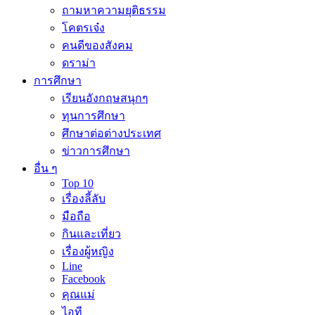
ถามหาความยุติธรรม
โคตรเจ๋ง
คนดีของสังคม
ดราม่า
การศึกษา
เรียนอังกฤษสนุกๆ
ทุนการศึกษา
ศึกษาต่อต่างประเทศ
ข่าวการศึกษา
อื่น ๆ
Top 10
เรื่องลี้ลับ
มือถือ
กินและเที่ยว
เรื่องผู้หญิง
Line
Facebook
คุณแม่
ไอที