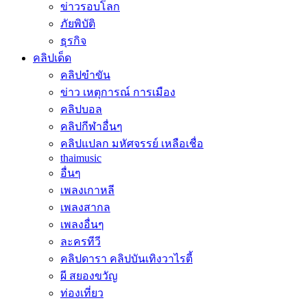
ข่าวรอบโลก
ภัยพิบัติ
ธุรกิจ
คลิปเด็ด
คลิปขำขัน
ข่าว เหตุการณ์ การเมือง
คลิปบอล
คลิปกีฬาอื่นๆ
คลิปแปลก มหัศจรรย์ เหลือเชื่อ
thaimusic
อื่นๆ
เพลงเกาหลี
เพลงสากล
เพลงอื่นๆ
ละครทีวี
คลิปดารา คลิปบันเทิงวาไรตี้
ผี สยองขวัญ
ท่องเที่ยว