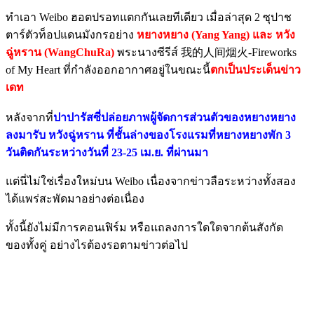
ทำเอา Weibo ฮอตปรอทแตกกันเลยทีเดียว เมื่อล่าสุด 2 ซุปาช
ตาร์ตัวท็อปแดนมังกรอย่าง
หยางหยาง (Yang Yang) และ หวัง
ฉู่หราน (WangChuRa)
พระนางซีรีส์ 我的人间烟火-Fireworks
of My Heart ที่กำลังออกอากาศอยู่ในขณะนี้
ตกเป็นประเด็นข่าว
เดท
หลังจากที่
ปาปารัสซี่ปล่อยภาพผู้จัดการส่วนตัวของหยางหยาง
ลงมารับ หวังฉู่หราน ที่ชั้นล่างของโรงแรมที่หยางหยางพัก 3
วันติดกันระหว่างวันที่ 23-25 เม.ย. ที่ผ่านมา
แต่นี่ไม่ใช่เรื่องใหม่บน Weibo เนื่องจากข่าวลือระหว่างทั้งสอง
ได้แพร่สะพัดมาอย่างต่อเนื่อง
ทั้งนี้ยังไม่มีการคอนเฟิร์ม หรือแถลงการใดใดจากต้นสังกัด
ของทั้งคู่ อย่างไรต้องรอตามข่าวต่อไป