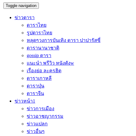
Toggle navigation
ข่าวดารา
ดาราไทย
รูปดาราไทย
หลุดๆวงการบันเทิง ดารา ปาปารัสซี่
ดารานานาชาติ
gossip ดารา
แนะนำ พรีวิว หนังดังw
เรื่องย่อ ละครฮิต
ดาราเกาหลี
ดาราปุ่น
ดาราจีน
ข่าวหน้า1
ข่าวการเมือง
ข่าวอาชญากรรม
ข่าวแปลก
ข่าวอื่นๆ