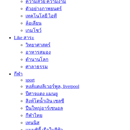
ความสวย ความงาม
ตัวอย่างภาพยนตร์
เทคโนโลยี ไอที
ล้อเลียน
เกมโชว์
Like สาระ
วิทยาศาสตร์
อาหารสมอง
ตำนานโลก
ศาลาธรรม
กีฬา
sport
หงส์แดงลิเวอร์พูล, liverpool
ปีศาจแดง แมนยู
สิงห์โตน้ำเงิน เชลซี
ปืนใหญ่อาร์เซนอล
กีฬาไทย
เทนนิส
แมนซิตี้ เรือใบสีฟ้า