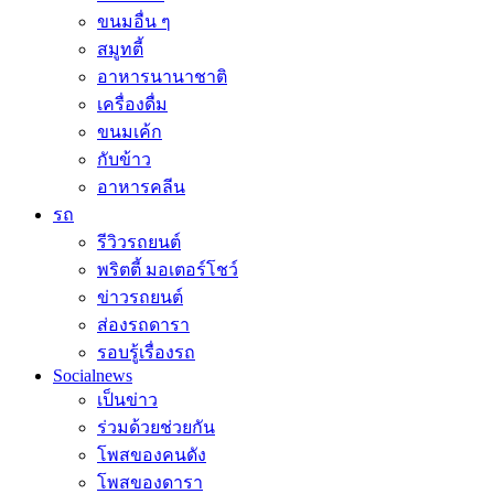
ขนมอื่น ๆ
สมูทตี้
อาหารนานาชาติ
เครื่องดื่ม
ขนมเค้ก
กับข้าว
อาหารคลีน
รถ
รีวิวรถยนต์
พริตตี้ มอเตอร์โชว์
ข่าวรถยนต์
ส่องรถดารา
รอบรู้เรื่องรถ
Socialnews
เป็นข่าว
ร่วมด้วยช่วยกัน
โพสของคนดัง
โพสของดารา