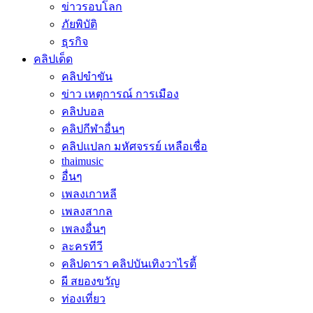
ข่าวรอบโลก
ภัยพิบัติ
ธุรกิจ
คลิปเด็ด
คลิปขำขัน
ข่าว เหตุการณ์ การเมือง
คลิปบอล
คลิปกีฬาอื่นๆ
คลิปแปลก มหัศจรรย์ เหลือเชื่อ
thaimusic
อื่นๆ
เพลงเกาหลี
เพลงสากล
เพลงอื่นๆ
ละครทีวี
คลิปดารา คลิปบันเทิงวาไรตี้
ผี สยองขวัญ
ท่องเที่ยว