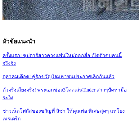
หัวข้อแนะนำ
ครั้งเเรก! ซุปตาร์สาวควงเเฟนใหม่ออกสื่อ เปิดตัวคบคนนี้
จริงจัง
ตุลาคมเดือด! คู่รักขวัญใจมหาชนประกาศเลิกกันเเล้ว
ตัวจริงเสียงจริง! พระเอกช่อง3โดดเล่นTinder สาวๆปัดหามือ
ระวิง
ชาวเน็ตโฟกัสของขวัญที่ ลิซ่า ให้คุณพ่อ พิเศษสุดๆ เเห่โยง
เฟรเดริก