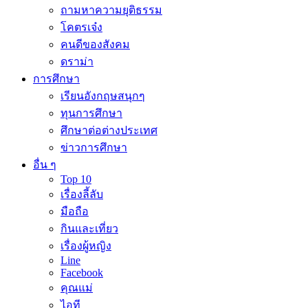
ถามหาความยุติธรรม
โคตรเจ๋ง
คนดีของสังคม
ดราม่า
การศึกษา
เรียนอังกฤษสนุกๆ
ทุนการศึกษา
ศึกษาต่อต่างประเทศ
ข่าวการศึกษา
อื่น ๆ
Top 10
เรื่องลี้ลับ
มือถือ
กินและเที่ยว
เรื่องผู้หญิง
Line
Facebook
คุณแม่
ไอที