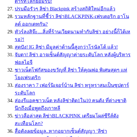
ตาร์ที่โลกยอมรับ!
ปรบมือรัวๆ ลิซ่า Blackpink สร้างสถิติใหม่อีกแล้ว
รวมหลักฐานที่ชี้ว่า ลิซ่าBLACKPINK-เฟรเดอริก อาโน
ลด์ ออกเดทกัน?
ทัวร์ลงสิจ๊ะ....สิ่งที่ร้านเวียดนามทำกับลิซ่า อย่างนี้ก็ได้เห
รอ?!
สุดปัง! IG ลิซ่า มีมูลค่าด้านนี้สูงกว่าโรนัลโด้ แล้ว!
จับตา! ลิซ่า อาจเซ็นต์สัญญาค่ายระดับโลก หลังผู้บริหาร
ฟอลไอจี
ชาวเน็ตโฟกัสของขวัญที่ ลิซ่า ให้คุณพ่อ พิเศษสุดๆ เเห่
โยงเฟรเดริก
ส่องราคา 7 เฟอร์นิเจอร์บ้าน ลิซ่า หรูหราสมเป็นซุปตาร์
ระดับโลก
ส่องรีแอคชาวเน็ต หลังลิซ่าติด1ใน10 คนดัง ที่ต่างชาติ
นึกถึงเมื่อพูดถึงเกาหลี
ข่าวลือล่าสุด ลิซ่าBLACKPINK เตรียมโผล่ซีรีส์ดัง
สะเทือนโลก?
สื่อดังเผยข้อมูล..หากอยากเซ็นต์สัญญา ‘ลิซ่า