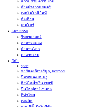
ความสวย ความงาม
ตัวอย่างภาพยนตร์
เทคโนโลยี ไอที
ล้อเลียน
เกมโชว์
Like สาระ
วิทยาศาสตร์
อาหารสมอง
ตำนานโลก
ศาลาธรรม
กีฬา
sport
หงส์แดงลิเวอร์พูล, liverpool
ปีศาจแดง แมนยู
สิงห์โตน้ำเงิน เชลซี
ปืนใหญ่อาร์เซนอล
กีฬาไทย
เทนนิส
แมนซิตี้ เรือใบสีฟ้า