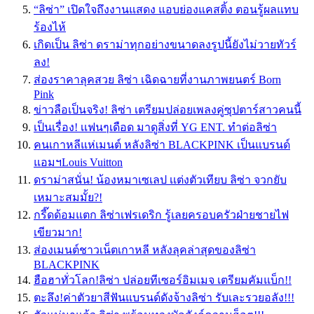
“ลิซ่า” เปิดใจถึงงานแสดง แอบย่องแคสติ้ง ตอนรู้ผลแทบ
ร้องไห้
เกิดเป็น ลิซ่า ดราม่าทุกอย่างขนาดลงรูปนี้ยังไม่วายทัวร์
ลง!
ส่องราคาลุคสวย ลิซ่า เฉิดฉายที่งานภาพยนตร์ Born
Pink
ข่าวลือเป็นจริง! ลิซ่า เตรียมปล่อยเพลงคู่ซุปตาร์สาวคนนี้
เป็นเรื่อง! เเฟนๆเดือด มาดูสิ่งที่ YG ENT. ทำต่อลิซ่า
คนเกาหลีแห่เมนต์ หลังลิซ่า BLACKPINK เป็นแบรนด์
แอมฯLouis Vuitton
ดราม่าสนั่น! น้องหมาเซเลป เเต่งตัวเทียบ ลิซ่า จวกยับ
เหมาะสมมั้ย?!
กรี๊ดด้อมแตก ลิซ่าเฟรเดริก รู้เลยครอบครัวฝ่ายชายไฟ
เขียวมาก!
ส่องเมนต์ชาวเน็ตเกาหลี หลังลุคล่าสุดของลิซ่า
BLACKPINK
ฮือฮาทั่วโลก!ลิซ่า ปล่อยทีเซอร์อิมเมจ เตรียมคัมแบ็ก!!
ตะลึง!ค่าตัวยาสีฟันแบรนด์ดังจ้างลิซ่า รับเละรวยอลัง!!!