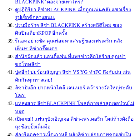
BLACKPINK’ ต้องจ่ายเท่าไหร่?
ดูปฏิกิริยา ลิซ่าBLACKPINK เมื่อถูกเเฟนคลับเเซวเรื่อง
รูปเซ็กซี่กลางสนบ.
ปรบมือรัวๆ ลิซ่า BLACKPINK สร้างสถิติใหม่ ของ
ศิลปินเดี่ยวKPOP อีกครั้ง
รีแอคอย่างชัด คุณพ่อมหาเศรษฐีของเฟรเดริก หลัง
เห็นFCลิซ่ากรี๊ดแตก
สำนึกผิดแล้ว แอนตี้แฟน ที่แพร่ข่าวลือใส่ร้าย คุกเข่า
ขอโทษลิซ่า
ปูดอีก! ปมร้อนสัญญา ลิซ่า VS YG ทำFC ถึงกับบ่น เล่น
ดักกันทุกทางเลย!
ลิซ่าปังอีก ปาดหน้าไคลี เจนเนอร์ คว้ารางวัลใหญ่ระดับ
โลก!
เเห่สงสาร ลิซ่าBLACKPINK โพสต์ภาพล่าสุดเจอป่วนไม่
หยุด
เปิดเผย!! เเฟนๆบังเอิญเจอ ลิซ่า-เฟรเดอริก โผล่ห้างดังถือ
ถุงช้อปปิ้งเต็มมือ
ส่องรีแอคชาวเน็ตเกาหลี หลังลิซ่าปล่อยภาพชุดแซ่บใน