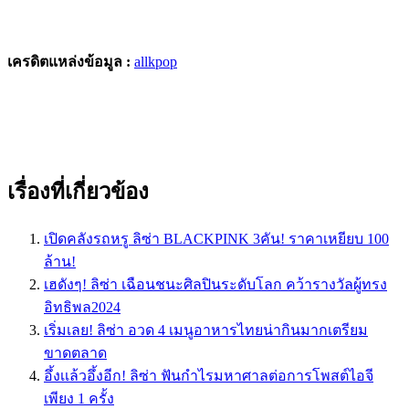
เครดิตแหล่งข้อมูล :
allkpop
เรื่องที่เกี่ยวข้อง
เปิดคลังรถหรู ลิซ่า BLACKPINK 3คัน! ราคาเหยียบ 100
ล้าน!
เฮดังๆ! ลิซ่า เฉือนชนะศิลปินระดับโลก คว้ารางวัลผู้ทรง
อิทธิพล2024
เริ่มเลย! ลิซ่า อวด 4 เมนูอาหารไทยน่ากินมากเตรียม
ขาดตลาด
อึ้งเเล้วอึ้งอีก! ลิซ่า ฟันกำไรมหาศาลต่อการโพสต์ไอจี
เพียง 1 ครั้ง