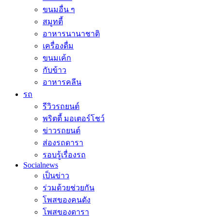
ขนมอื่น ๆ
สมูทตี้
อาหารนานาชาติ
เครื่องดื่ม
ขนมเค้ก
กับข้าว
อาหารคลีน
รถ
รีวิวรถยนต์
พริตตี้ มอเตอร์โชว์
ข่าวรถยนต์
ส่องรถดารา
รอบรู้เรื่องรถ
Socialnews
เป็นข่าว
ร่วมด้วยช่วยกัน
โพสของคนดัง
โพสของดารา