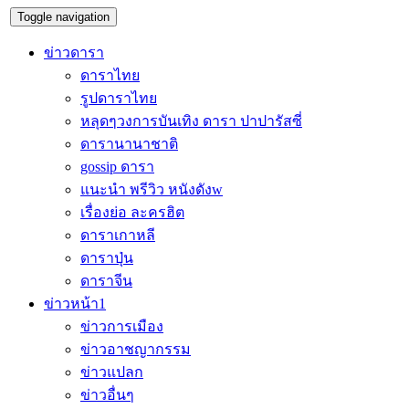
Toggle navigation
ข่าวดารา
ดาราไทย
รูปดาราไทย
หลุดๆวงการบันเทิง ดารา ปาปารัสซี่
ดารานานาชาติ
gossip ดารา
แนะนำ พรีวิว หนังดังw
เรื่องย่อ ละครฮิต
ดาราเกาหลี
ดาราปุ่น
ดาราจีน
ข่าวหน้า1
ข่าวการเมือง
ข่าวอาชญากรรม
ข่าวแปลก
ข่าวอื่นๆ