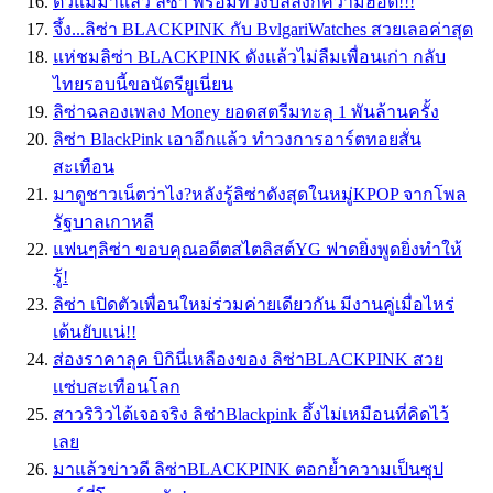
ตัวแม่มาแล้ว ลิซ่า พร้อมทวงบัลลังก์ความฮ็อต!!!
จึ้ง...ลิซ่า BLACKPINK กับ BvlgariWatches สวยเลอค่าสุด
แห่ชมลิซ่า BLACKPINK ดังแล้วไม่ลืมเพื่อนเก่า กลับ
ไทยรอบนี้ขอนัดรียูเนี่ยน
ลิซ่าฉลองเพลง Money ยอดสตรีมทะลุ 1 พันล้านครั้ง
ลิซ่า BlackPink เอาอีกแล้ว ทำวงการอาร์ตทอยสั่น
สะเทือน
มาดูชาวเน็ตว่าไง?หลังรู้ลิซ่าดังสุดในหมู่KPOP จากโพล
รัฐบาลเกาหลี
แฟนๆลิซ่า ขอบคุณอดีตสไตลิสต์YG ฟาดยิ่งพูดยิ่งทำให้
รู้!
ลิซ่า เปิดตัวเพื่อนใหม่ร่วมค่ายเดียวกัน มีงานคู่เมื่อไหร่
เต้นยับเเน่!!
ส่องราคาลุค บิกินี่เหลืองของ ลิซ่าBLACKPINK สวย
เเซ่บสะเทือนโลก
สาวริวิวได้เจอจริง ลิซ่าBlackpink อึ้งไม่เหมือนที่คิดไว้
เลย
มาแล้วข่าวดี ลิซ่าBLACKPINK ตอกย้ำความเป็นซุป