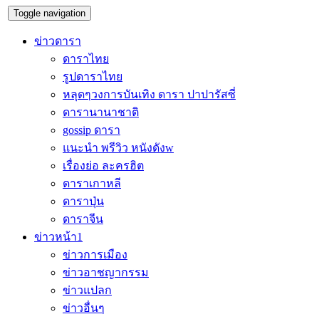
Toggle navigation
ข่าวดารา
ดาราไทย
รูปดาราไทย
หลุดๆวงการบันเทิง ดารา ปาปารัสซี่
ดารานานาชาติ
gossip ดารา
แนะนำ พรีวิว หนังดังw
เรื่องย่อ ละครฮิต
ดาราเกาหลี
ดาราปุ่น
ดาราจีน
ข่าวหน้า1
ข่าวการเมือง
ข่าวอาชญากรรม
ข่าวแปลก
ข่าวอื่นๆ