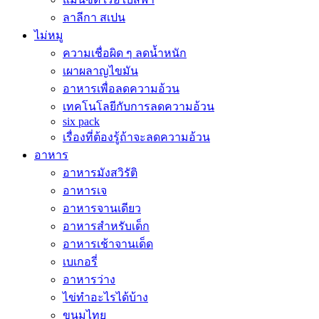
ลาลีกา สเปน
ไม่หมู
ความเชื่อผิด ๆ ลดน้ำหนัก
เผาผลาญไขมัน
อาหารเพื่อลดความอ้วน
เทคโนโลยีกับการลดความอ้วน
six pack
เรื่องที่ต้องรู้ถ้าจะลดความอ้วน
อาหาร
อาหารมังสวิรัติ
อาหารเจ
อาหารจานเดียว
อาหารสำหรับเด็ก
อาหารเช้าจานเด็ด
เบเกอรี่
อาหารว่าง
ไข่ทำอะไรได้บ้าง
ขนมไทย