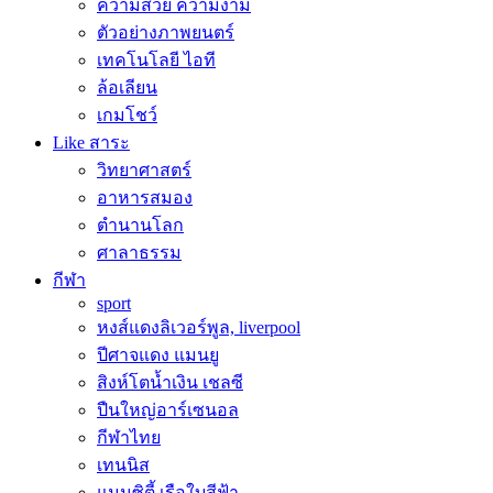
ความสวย ความงาม
ตัวอย่างภาพยนตร์
เทคโนโลยี ไอที
ล้อเลียน
เกมโชว์
Like สาระ
วิทยาศาสตร์
อาหารสมอง
ตำนานโลก
ศาลาธรรม
กีฬา
sport
หงส์แดงลิเวอร์พูล, liverpool
ปีศาจแดง แมนยู
สิงห์โตน้ำเงิน เชลซี
ปืนใหญ่อาร์เซนอล
กีฬาไทย
เทนนิส
แมนซิตี้ เรือใบสีฟ้า