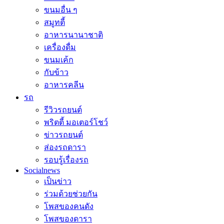
ขนมอื่น ๆ
สมูทตี้
อาหารนานาชาติ
เครื่องดื่ม
ขนมเค้ก
กับข้าว
อาหารคลีน
รถ
รีวิวรถยนต์
พริตตี้ มอเตอร์โชว์
ข่าวรถยนต์
ส่องรถดารา
รอบรู้เรื่องรถ
Socialnews
เป็นข่าว
ร่วมด้วยช่วยกัน
โพสของคนดัง
โพสของดารา