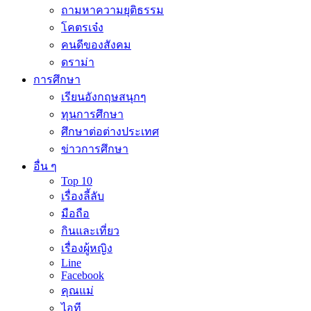
ถามหาความยุติธรรม
โคตรเจ๋ง
คนดีของสังคม
ดราม่า
การศึกษา
เรียนอังกฤษสนุกๆ
ทุนการศึกษา
ศึกษาต่อต่างประเทศ
ข่าวการศึกษา
อื่น ๆ
Top 10
เรื่องลี้ลับ
มือถือ
กินและเที่ยว
เรื่องผู้หญิง
Line
Facebook
คุณแม่
ไอที