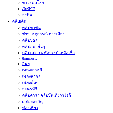
ข่าวรอบโลก
ภัยพิบัติ
ธุรกิจ
คลิปเด็ด
คลิปขำขัน
ข่าว เหตุการณ์ การเมือง
คลิปบอล
คลิปกีฬาอื่นๆ
คลิปแปลก มหัศจรรย์ เหลือเชื่อ
thaimusic
อื่นๆ
เพลงเกาหลี
เพลงสากล
เพลงอื่นๆ
ละครทีวี
คลิปดารา คลิปบันเทิงวาไรตี้
ผี สยองขวัญ
ท่องเที่ยว