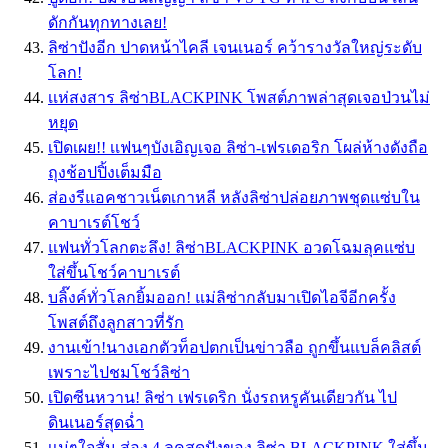
ดักกันทุกทางเลย!
ลิซ่าปังอีก ปาดหน้าไคลี เจนเนอร์ คว้ารางวัลใหญ่ระดับ
โลก!
เเห่สงสาร ลิซ่าBLACKPINK โพสต์ภาพล่าสุดเจอป่วนไม่
หยุด
เปิดเผย!! เเฟนๆบังเอิญเจอ ลิซ่า-เฟรเดอริก โผล่ห้างดังถือ
ถุงช้อปปิ้งเต็มมือ
ส่องรีแอคชาวเน็ตเกาหลี หลังลิซ่าปล่อยภาพชุดแซ่บใน
คาบาเรต์โชว์
แฟนทั่วโลกตะลึง! ลิซ่าBLACKPINK อวดโฉมลุคแซ่บ
ใส่ขึ้นโชว์คาบาเรต์
บลิ๊งค์ทั่วโลกยิ้มออก! แม่ลิซ่ากลับมาเปิดไอจีอีกครั้ง
โพสต์ถึงลูกสาวที่รัก
งานเข้า!นางเอกตัวท็อปตกเป็นข่าวลือ ถูกขึ้นแบล็คลิสต์
เพราะไปชมโชว์ลิซ่า
เปิดซีนหวาน! ลิซ่า เฟรเดริก นั่งรถหรูคันเดียวกัน ไป
ดินเนอร์สุดฉ่ำ
เเม่ๆใจสั่น ส่อง 4 ลุคสุดปังของ ลิซ่า BLACKPINK ใส่ขึ้น