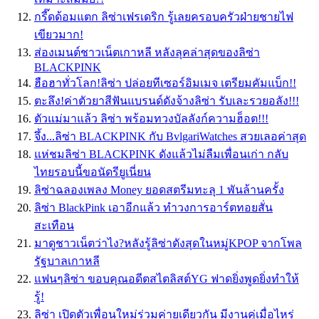
กรี๊ดด้อมแตก ลิซ่าเฟรเดริก รู้เลยครอบครัวฝ่ายชายไฟ
เขียวมาก!
ส่องเมนต์ชาวเน็ตเกาหลี หลังลุคล่าสุดของลิซ่า
BLACKPINK
ฮือฮาทั่วโลก!ลิซ่า ปล่อยทีเซอร์อิมเมจ เตรียมคัมแบ็ก!!
ตะลึง!ค่าตัวยาสีฟันแบรนด์ดังจ้างลิซ่า รับเละรวยอลัง!!!
ตัวแม่มาแล้ว ลิซ่า พร้อมทวงบัลลังก์ความฮ็อต!!!
จึ้ง...ลิซ่า BLACKPINK กับ BvlgariWatches สวยเลอค่าสุด
แห่ชมลิซ่า BLACKPINK ดังแล้วไม่ลืมเพื่อนเก่า กลับ
ไทยรอบนี้ขอนัดรียูเนี่ยน
ลิซ่าฉลองเพลง Money ยอดสตรีมทะลุ 1 พันล้านครั้ง
ลิซ่า BlackPink เอาอีกแล้ว ทำวงการอาร์ตทอยสั่น
สะเทือน
มาดูชาวเน็ตว่าไง?หลังรู้ลิซ่าดังสุดในหมู่KPOP จากโพล
รัฐบาลเกาหลี
แฟนๆลิซ่า ขอบคุณอดีตสไตลิสต์YG ฟาดยิ่งพูดยิ่งทำให้
รู้!
ลิซ่า เปิดตัวเพื่อนใหม่ร่วมค่ายเดียวกัน มีงานคู่เมื่อไหร่