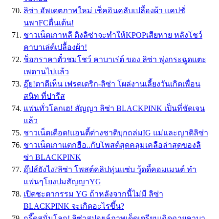
ลิซ่า อัพเดตภาพใหม่ เช็คอินคลับเปลื้องผ้า แคปชั่
นพาFCตื่นเต้น!
ชาวเน็ตเกาหลี ติงลิซ่าจะทำให้KPOPเสียหาย หลังโชว์
คาบาเล่ต์เปลื้องผ้า!
ช็อกราคาตั๋วชมโชว์ คาบาเร่ต์ ของ ลิซ่า พุ่งกระฉูดเเตะ
เพดานไปแล้ว
อุ๊ย!ตาดีเห็น เฟรดเดริก-ลิซ่า โผล่งานเลี้ยงวันเกิดเพื่อน
สนิท ที่ปารีส
เเฟนทั่วโลกเฮ! สัญญา ลิซ่า BLACKPINK เป็นที่ชัดเจน
เเล้ว
ชาวเน็ตเดือด!แอนตี้ต่างชาติบุกถล่มIG แม่และญาติลิซ่า
ชาวเน็ตเกาแตกฮือ..กับโพสต์สุดคลุมเคลือล่าสุดของลิ
ซ่า BLACKPINK
อุ๊ปส์ยังไง?ลิซ่า โพสต์คลิปหุ่นแซ่บ วู้ดดี้คอมเมนต์ ทำ
แฟนๆโยงปมสัญญาYG
เปิดชะตากรรม YG ถ้าหลังจากนี้ไม่มี ลิซ่า
BLACKPINK จะเกิดอะไรขึ้น?
กรี๊ดสนั่นโลก! ลิซ่าสปอยล์ภาพเด็ดเตรียมเฉิดฉายคาบา