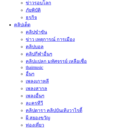
ข่าวรอบโลก
ภัยพิบัติ
ธุรกิจ
คลิปเด็ด
คลิปขำขัน
ข่าว เหตุการณ์ การเมือง
คลิปบอล
คลิปกีฬาอื่นๆ
คลิปแปลก มหัศจรรย์ เหลือเชื่อ
thaimusic
อื่นๆ
เพลงเกาหลี
เพลงสากล
เพลงอื่นๆ
ละครทีวี
คลิปดารา คลิปบันเทิงวาไรตี้
ผี สยองขวัญ
ท่องเที่ยว