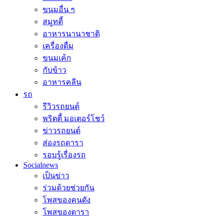
ขนมอื่น ๆ
สมูทตี้
อาหารนานาชาติ
เครื่องดื่ม
ขนมเค้ก
กับข้าว
อาหารคลีน
รถ
รีวิวรถยนต์
พริตตี้ มอเตอร์โชว์
ข่าวรถยนต์
ส่องรถดารา
รอบรู้เรื่องรถ
Socialnews
เป็นข่าว
ร่วมด้วยช่วยกัน
โพสของคนดัง
โพสของดารา