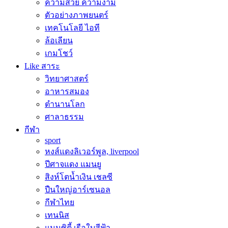
ความสวย ความงาม
ตัวอย่างภาพยนตร์
เทคโนโลยี ไอที
ล้อเลียน
เกมโชว์
Like สาระ
วิทยาศาสตร์
อาหารสมอง
ตำนานโลก
ศาลาธรรม
กีฬา
sport
หงส์แดงลิเวอร์พูล, liverpool
ปีศาจแดง แมนยู
สิงห์โตน้ำเงิน เชลซี
ปืนใหญ่อาร์เซนอล
กีฬาไทย
เทนนิส
แมนซิตี้ เรือใบสีฟ้า