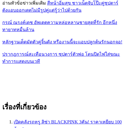
อ่านหัวข้อข่าวเพิ่มเติม
สีหน้าอิ่มสุข ชาวเน็ตจับโป๊ะคู่ซุปตาร์
ดังเเอบออกเดตไม่มีรูปคู่เเต่รู้ว่าไปด้วยกัน
กรณ์ ณรงค์เดช อัพเดตความหล่อหลานชายสุดที่รัก อีกหนึ่ง
ทายาทหมื่นล้าน
หลักฐานเด็ดมัดตัวคู่จิ้นดัง หรืองานนี้จะเเอบปลูกต้นรักนอกจอ!
ปรากฎการณ์สะเทือนวงการ ซุปตาร์ตัวพ่อ โดนปิดไฟใส่ขณะ
ทำการเเสดงบนเวที
เรื่องที่เกี่ยวข้อง
เปิดคลังรถหรู ลิซ่า BLACKPINK 3คัน! ราคาเหยียบ 100