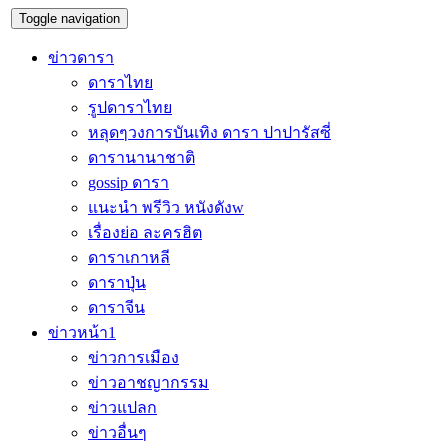
Toggle navigation
ข่าวดารา
ดาราไทย
รูปดาราไทย
หลุดๆวงการบันเทิง ดารา ปาปารัสซี่
ดารานานาชาติ
gossip ดารา
แนะนำ พรีวิว หนังดังw
เรื่องย่อ ละครฮิต
ดาราเกาหลี
ดาราปุ่น
ดาราจีน
ข่าวหน้า1
ข่าวการเมือง
ข่าวอาชญากรรม
ข่าวแปลก
ข่าวอื่นๆ