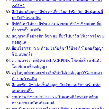
เรต์โชว์
ลือไม่ต่อสัญญา! ลิซ่า ลุยเดี่ยวโผล่ปารีส อุ๊ย! มีหนุ่มคนนี้
มารับถึงสนามบิน
ลิฟต์ก็เอาไม่ลง! ลิซ่าBLACKPINK ทำโซเชียลแตกเด็ด
ทั้งภาพทั้งแคปชั่น
สัญญาณนี้อย่างชัด!ลิซ่า ลุยเดี่ยวไปปารีส ไร้เงาการ์ดYG
คอยดูแล
ย้อนวีรกรรม YG ทำอะไรกับลิซ่าไว้บ้าง ถ้าไม่ต่อสัญญา
ก็ไม่เเปลกใจ
ความทรงจำที่ดี! ลิซ่าBLACKPINK โพสต์เเล้ว เเฟนทั่ว
โลกจับตาเรื่องสัญญา
ครูไพบูลย์ตอบเอง ข่าวลือลิซ่าไม่ต่อสัญญาYGอยากมา
ทำงานบ้านเกิด
ลือสะพัด! ลิซ่าจ่อเซ็นสัญญา กับค่ายอเมริกา พร้อมข้อ
เสนอชวนอึ้ง!
รวมภาพ ลิซ่าBLACKPINK ในคอนเสิร์ตรอบสุดท้าย
ความสวยเหมือนต้องมนต์