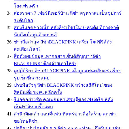
โยงเฟรเดริก
ส่องราคา 7 เฟอร์นิเจอร์บ้าน ลิซ่า หรูหราสมเป็นซุปตาร์
ระดับโลก
ส่องรีแอคชาวเน็ต หลังลิซ่าติด1ใน10 คนดัง ที่ต่างชาติ
นึกถึงเมื่อพูดถึงเกาหลี
ข่าวลือล่าสุด ลิซ่าBLACKPINK เตรียมโผล่ซีรีส์ดัง
สะเทือนโลก?
สื่อดังเผยข้อมูล..หากอยากเซ็นต์สัญญา ‘ลิซ่า
BLACKPINK’ ต้องจ่ายเท่าไหร่?
ดูปฏิกิริยา ลิซ่าBLACKPINK เมื่อถูกเเฟนคลับเเซวเรื่อง
รูปเซ็กซี่กลางสนบ.
ปรบมือรัวๆ ลิซ่า BLACKPINK สร้างสถิติใหม่ ของ
ศิลปินเดี่ยวKPOP อีกครั้ง
รีแอคอย่างชัด คุณพ่อมหาเศรษฐีของเฟรเดริก หลัง
เห็นFCลิซ่ากรี๊ดแตก
สำนึกผิดแล้ว แอนตี้แฟน ที่แพร่ข่าวลือใส่ร้าย คุกเข่า
ขอโทษลิซ่า
ปูดอีก! ปมร้อนสัญญา ลิซ่า VS YG ทำFC ถึงกับบ่น เล่น