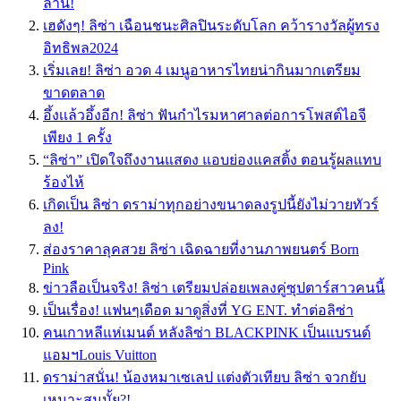
ล้าน!
เฮดังๆ! ลิซ่า เฉือนชนะศิลปินระดับโลก คว้ารางวัลผู้ทรง
อิทธิพล2024
เริ่มเลย! ลิซ่า อวด 4 เมนูอาหารไทยน่ากินมากเตรียม
ขาดตลาด
อึ้งเเล้วอึ้งอีก! ลิซ่า ฟันกำไรมหาศาลต่อการโพสต์ไอจี
เพียง 1 ครั้ง
“ลิซ่า” เปิดใจถึงงานแสดง แอบย่องแคสติ้ง ตอนรู้ผลแทบ
ร้องไห้
เกิดเป็น ลิซ่า ดราม่าทุกอย่างขนาดลงรูปนี้ยังไม่วายทัวร์
ลง!
ส่องราคาลุคสวย ลิซ่า เฉิดฉายที่งานภาพยนตร์ Born
Pink
ข่าวลือเป็นจริง! ลิซ่า เตรียมปล่อยเพลงคู่ซุปตาร์สาวคนนี้
เป็นเรื่อง! เเฟนๆเดือด มาดูสิ่งที่ YG ENT. ทำต่อลิซ่า
คนเกาหลีแห่เมนต์ หลังลิซ่า BLACKPINK เป็นแบรนด์
แอมฯLouis Vuitton
ดราม่าสนั่น! น้องหมาเซเลป เเต่งตัวเทียบ ลิซ่า จวกยับ
เหมาะสมมั้ย?!