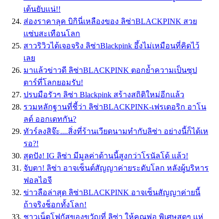
เต้นยับเเน่!!
ส่องราคาลุค บิกินี่เหลืองของ ลิซ่าBLACKPINK สวย
เเซ่บสะเทือนโลก
สาวริวิวได้เจอจริง ลิซ่าBlackpink อึ้งไม่เหมือนที่คิดไว้
เลย
มาแล้วข่าวดี ลิซ่าBLACKPINK ตอกย้ำความเป็นซุป
ตาร์ที่โลกยอมรับ!
ปรบมือรัวๆ ลิซ่า Blackpink สร้างสถิติใหม่อีกแล้ว
รวมหลักฐานที่ชี้ว่า ลิซ่าBLACKPINK-เฟรเดอริก อาโน
ลด์ ออกเดทกัน?
ทัวร์ลงสิจ๊ะ....สิ่งที่ร้านเวียดนามทำกับลิซ่า อย่างนี้ก็ได้เห
รอ?!
สุดปัง! IG ลิซ่า มีมูลค่าด้านนี้สูงกว่าโรนัลโด้ แล้ว!
จับตา! ลิซ่า อาจเซ็นต์สัญญาค่ายระดับโลก หลังผู้บริหาร
ฟอลไอจี
ข่าวลือล่าสุด ลิซ่าBLACKPINK อาจเซ็นสัญญาค่ายนี้
ถ้าจริงช็อกทั้งโลก!
ชาวเน็ตโฟกัสของขวัญที่ ลิซ่า ให้คุณพ่อ พิเศษสุดๆ เเห่