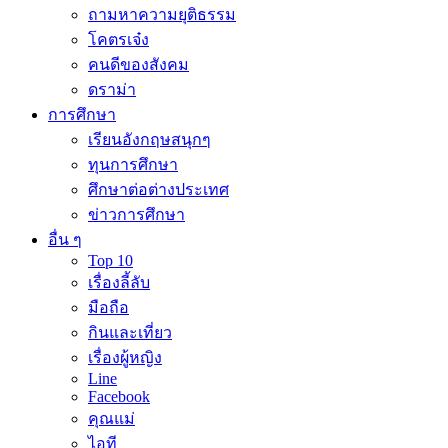
ถามหาความยุติธรรม
โคตรเจ๋ง
คนดีของสังคม
ดราม่า
การศึกษา
เรียนอังกฤษสนุกๆ
ทุนการศึกษา
ศึกษาต่อต่างประเทศ
ข่าวการศึกษา
อื่น ๆ
Top 10
เรื่องลี้ลับ
มือถือ
กินและเที่ยว
เรื่องผู้หญิง
Line
Facebook
คุณแม่
ไอที