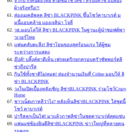
จากปากคนดังไทย ที่ได้ชมโชว์ลิซ่า สรุปแค่โชว์เปลื้อง
ผ้าจริงหรือ?!
ส่องเมคอัพลุค ลิซ่า BLACKPINK ขึ้นโชว์คาบาเรต์ มุ
มนี้เเอบคล้าย แองเจลิน่า โจลี่
วธ.มอบโล่ให้ ลิซ่า BLACKPINK ในฐานะผู้นำซอฟต์พา
วเวอร์ไทย
แฟนคลับตะลึง! ลิซ่าโยนของสุดร้อนแรง ให้ผู้ชม
ระหว่างการแสดง
อุ๊ปส์! บลิ๊งค์ตาดีเห็น เฟรดเดริกยกครอบครัวซัพพอร์ตลิ
ซ่าถึงปารีส
กินใช้ทั้งชาติไม่หมด! ส่องจำนวนเงินที่ Celine มอบให้ ลิ
ซ่า BLACKPINK
วงในเปิดเบื้องหลังเชิญ ลิซ่าBLACKPINK ร่วมโชว์Crazy
Horse
ชาวเน็ตเกาหลีว่าไง? หลังเห็นลิซ่าBLACKPINK ใส่ชุดนี้
โชว์ คาบาเร่ต์
ปารีสลุกเป็นไฟ! มาแล้วภาพลิซ่าในชุดคาบาเร่ต์สุดแซ่บ
แฟนแซ่ซ้องยินดีลิซ่าBLACKPINK ข่าวใหญ่ที่หลายคน
รอคอย