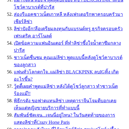
โชว์คาบาเรต์ที่ปารีส
ส่องรีแอคชาวเน็ตเกาหลี หลังเฟรเดอริกพาครอบครัวมา
เชียร์ลิซ่า
ลิซ่าปังอีก!ลือเตรียมลงทุนกับแบรนด์หรู ธุรกิจครอบครัว
เฟรเดริค อาร์โนลด์
เปิดข้อความแฟนอินเตอร์ ที่ทำลิซ่าซึ้งใจน้ำตาซึมกลาง
ปารีส
ชาวเน็ตชื่นชม คุณเเม่ลิซ่า พูดเเบบนี้หลังดูโชว์คาบาเรต์
ของลูกสาว
แฟนทั่วโลกตกใจ..แม่ลิซ่า BLACKPINK ลบIGทิ้ง เกิด
อะไรขึ้น?
วู้ดดี้เผยคำพูดแม่ลิซ่า หลังได้ดูโชว์ลูกสาว ทำชาวเน็ต
ร้องแม๊!!
พิธีกรดัง ขอฟาดแทนลิซ่า เหตุดาราจีนโจมตีบอกเคย
เห็นแต่หญิงขายบริการที่ทำแบบนี้
สัมพันธ์ชัดเจน...เจนนี่อยู่ไหน? ในวันสุดท้ายของการ
แสดงลิซ่าที่Crazy Horse Paris