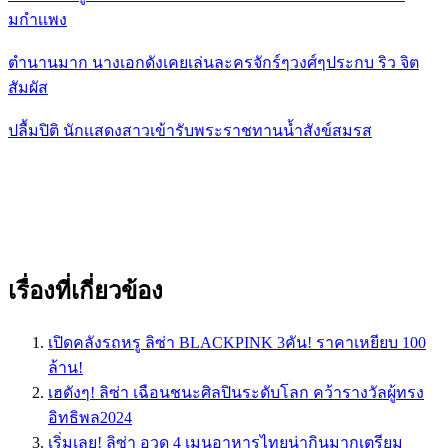
มกำเเพง
ตำนานมาก นางเอกดังเคยเล่นละครจักร์ๆวงศ์ๆประกบ ริว จิต
สัมผัส
ปลื้มปิติ นักเเสดงสาวเข้ารับพระราชทานน้ำสังข์สมรส
เรื่องที่เกี่ยวข้อง
เปิดคลังรถหรู ลิซ่า BLACKPINK 3คัน! ราคาเหยียบ 100
ล้าน!
เฮดังๆ! ลิซ่า เฉือนชนะศิลปินระดับโลก คว้ารางวัลผู้ทรง
อิทธิพล2024
เริ่มเลย! ลิซ่า อวด 4 เมนูอาหารไทยน่ากินมากเตรียม