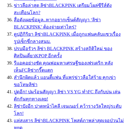
ข่าวลือล่าสุด ลิซ่าBLACKPINK เตรียมโผล่ซีรีส์ดัง
สะเทือนโลก?
สื่อดังเผยข้อมูล..หากอยากเซ็นต์สัญญา ‘ลิซ่า
BLACKPINK’ ต้องจ่ายเท่าไหร่?
ดูปฏิกิริยา ลิซ่าBLACKPINK เมื่อถูกเเฟนคลับเเซวเรื่อง
รูปเซ็กซี่กลางสนบ.
ปรบมือรัวๆ ลิซ่า BLACKPINK สร้างสถิติใหม่ ของ
ศิลปินเดี่ยวKPOP อีกครั้ง
รีแอคอย่างชัด คุณพ่อมหาเศรษฐีของเฟรเดริก หลัง
เห็นFCลิซ่ากรี๊ดแตก
สำนึกผิดแล้ว แอนตี้แฟน ที่แพร่ข่าวลือใส่ร้าย คุกเข่า
ขอโทษลิซ่า
ปูดอีก! ปมร้อนสัญญา ลิซ่า VS YG ทำFC ถึงกับบ่น เล่น
ดักกันทุกทางเลย!
ลิซ่าปังอีก ปาดหน้าไคลี เจนเนอร์ คว้ารางวัลใหญ่ระดับ
โลก!
เเห่สงสาร ลิซ่าBLACKPINK โพสต์ภาพล่าสุดเจอป่วนไม่
หยุด