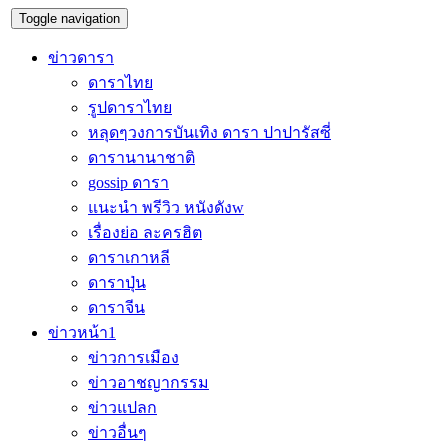
Toggle navigation
ข่าวดารา
ดาราไทย
รูปดาราไทย
หลุดๆวงการบันเทิง ดารา ปาปารัสซี่
ดารานานาชาติ
gossip ดารา
แนะนำ พรีวิว หนังดังw
เรื่องย่อ ละครฮิต
ดาราเกาหลี
ดาราปุ่น
ดาราจีน
ข่าวหน้า1
ข่าวการเมือง
ข่าวอาชญากรรม
ข่าวแปลก
ข่าวอื่นๆ