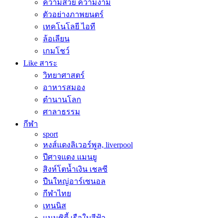
ความสวย ความงาม
ตัวอย่างภาพยนตร์
เทคโนโลยี ไอที
ล้อเลียน
เกมโชว์
Like สาระ
วิทยาศาสตร์
อาหารสมอง
ตำนานโลก
ศาลาธรรม
กีฬา
sport
หงส์แดงลิเวอร์พูล, liverpool
ปีศาจแดง แมนยู
สิงห์โตน้ำเงิน เชลซี
ปืนใหญ่อาร์เซนอล
กีฬาไทย
เทนนิส
แมนซิตี้ เรือใบสีฟ้า