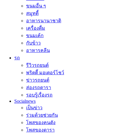
ขนมอื่น ๆ
สมูทตี้
อาหารนานาชาติ
เครื่องดื่ม
ขนมเค้ก
กับข้าว
อาหารคลีน
รถ
รีวิวรถยนต์
พริตตี้ มอเตอร์โชว์
ข่าวรถยนต์
ส่องรถดารา
รอบรู้เรื่องรถ
Socialnews
เป็นข่าว
ร่วมด้วยช่วยกัน
โพสของคนดัง
โพสของดารา