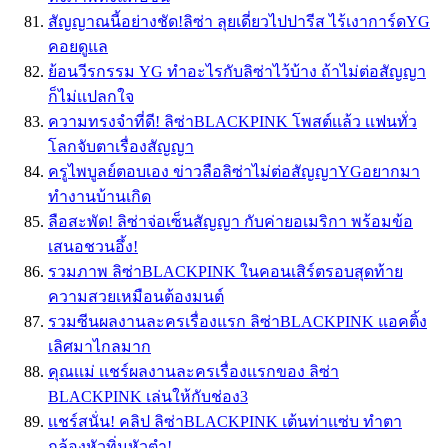
สัญญาณนี้อย่างชัด!ลิซ่า ลุยเดี่ยวไปปารีส ไร้เงาการ์ดYG
คอยดูแล
ย้อนวีรกรรม YG ทำอะไรกับลิซ่าไว้บ้าง ถ้าไม่ต่อสัญญา
ก็ไม่เเปลกใจ
ความทรงจำที่ดี! ลิซ่าBLACKPINK โพสต์เเล้ว เเฟนทั่ว
โลกจับตาเรื่องสัญญา
ครูไพบูลย์ตอบเอง ข่าวลือลิซ่าไม่ต่อสัญญาYGอยากมา
ทำงานบ้านเกิด
ลือสะพัด! ลิซ่าจ่อเซ็นสัญญา กับค่ายอเมริกา พร้อมข้อ
เสนอชวนอึ้ง!
รวมภาพ ลิซ่าBLACKPINK ในคอนเสิร์ตรอบสุดท้าย
ความสวยเหมือนต้องมนต์
รวมซีนผลงานละครเรื่องแรก ลิซ่าBLACKPINK แอคติ้ง
เลิศมาไกลมาก
คุณเเม่ เเชร์ผลงานละครเรื่องเเรกของ ลิซ่า
BLACKPINK เล่นให้กับช่อง3
เเชร์สนั่น! คลิป ลิซ่าBLACKPINK เต้นท่าเเซ่บ ทำตา
กล้องหัวทิ่มหัวตำ!