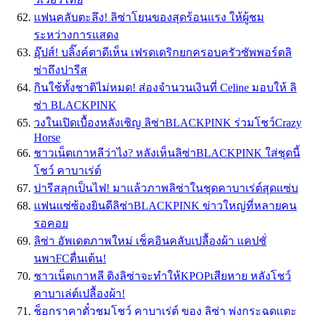
แฟนคลับตะลึง! ลิซ่าโยนของสุดร้อนแรง ให้ผู้ชม
ระหว่างการแสดง
อุ๊ปส์! บลิ๊งค์ตาดีเห็น เฟรดเดริกยกครอบครัวซัพพอร์ตลิ
ซ่าถึงปารีส
กินใช้ทั้งชาติไม่หมด! ส่องจำนวนเงินที่ Celine มอบให้ ลิ
ซ่า BLACKPINK
วงในเปิดเบื้องหลังเชิญ ลิซ่าBLACKPINK ร่วมโชว์Crazy
Horse
ชาวเน็ตเกาหลีว่าไง? หลังเห็นลิซ่าBLACKPINK ใส่ชุดนี้
โชว์ คาบาเร่ต์
ปารีสลุกเป็นไฟ! มาแล้วภาพลิซ่าในชุดคาบาเร่ต์สุดแซ่บ
แฟนแซ่ซ้องยินดีลิซ่าBLACKPINK ข่าวใหญ่ที่หลายคน
รอคอย
ลิซ่า อัพเดตภาพใหม่ เช็คอินคลับเปลื้องผ้า แคปชั่
นพาFCตื่นเต้น!
ชาวเน็ตเกาหลี ติงลิซ่าจะทำให้KPOPเสียหาย หลังโชว์
คาบาเล่ต์เปลื้องผ้า!
ช็อกราคาตั๋วชมโชว์ คาบาเร่ต์ ของ ลิซ่า พุ่งกระฉูดเเตะ