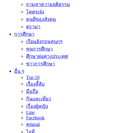
ถามหาความยุติธรรม
โคตรเจ๋ง
คนดีของสังคม
ดราม่า
การศึกษา
เรียนอังกฤษสนุกๆ
ทุนการศึกษา
ศึกษาต่อต่างประเทศ
ข่าวการศึกษา
อื่น ๆ
Top 10
เรื่องลี้ลับ
มือถือ
กินและเที่ยว
เรื่องผู้หญิง
Line
Facebook
คุณแม่
ไอที