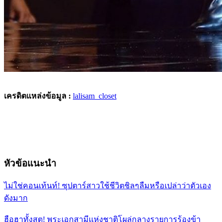
เครดิตแหล่งข้อมูล :
lalisam_closet
หัวข้อแนะนำ
ไม่ใช่คอนเท้นท์! ซุปตาร์สาวใช้ชีวิตชิลๆลืมหรือเปล่าว่าตัวเอง
ดังมาก
ฮือฮาทั้งสตู! พระเอกสามีเเห่งชาติโผล่กลางรายการร้องข้า