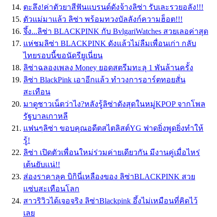
ตะลึง!ค่าตัวยาสีฟันแบรนด์ดังจ้างลิซ่า รับเละรวยอลัง!!!
ตัวแม่มาแล้ว ลิซ่า พร้อมทวงบัลลังก์ความฮ็อต!!!
จึ้ง...ลิซ่า BLACKPINK กับ BvlgariWatches สวยเลอค่าสุด
แห่ชมลิซ่า BLACKPINK ดังแล้วไม่ลืมเพื่อนเก่า กลับ
ไทยรอบนี้ขอนัดรียูเนี่ยน
ลิซ่าฉลองเพลง Money ยอดสตรีมทะลุ 1 พันล้านครั้ง
ลิซ่า BlackPink เอาอีกแล้ว ทำวงการอาร์ตทอยสั่น
สะเทือน
มาดูชาวเน็ตว่าไง?หลังรู้ลิซ่าดังสุดในหมู่KPOP จากโพล
รัฐบาลเกาหลี
แฟนๆลิซ่า ขอบคุณอดีตสไตลิสต์YG ฟาดยิ่งพูดยิ่งทำให้
รู้!
ลิซ่า เปิดตัวเพื่อนใหม่ร่วมค่ายเดียวกัน มีงานคู่เมื่อไหร่
เต้นยับเเน่!!
ส่องราคาลุค บิกินี่เหลืองของ ลิซ่าBLACKPINK สวย
เเซ่บสะเทือนโลก
สาวริวิวได้เจอจริง ลิซ่าBlackpink อึ้งไม่เหมือนที่คิดไว้
เลย