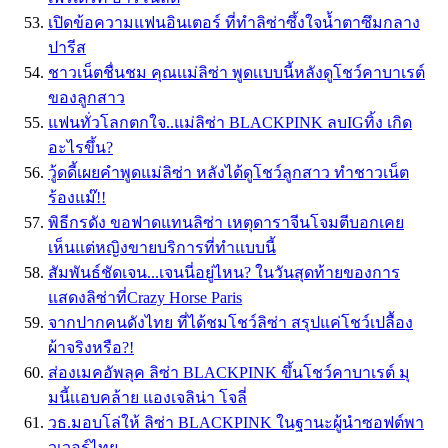
เปิดข้อความแฟนอินเตอร์ ที่ทำลิซ่าซึ้งใจน้ำตาซึมกลาง
ปารีส
ชาวเน็ตชื่นชม คุณเเม่ลิซ่า พูดเเบบนี้หลังดูโชว์คาบาเรต์
ของลูกสาว
แฟนทั่วโลกตกใจ..แม่ลิซ่า BLACKPINK ลบIGทิ้ง เกิด
อะไรขึ้น?
วู้ดดี้เผยคำพูดแม่ลิซ่า หลังได้ดูโชว์ลูกสาว ทำชาวเน็ต
ร้องแม๊!!
พิธีกรดัง ขอฟาดแทนลิซ่า เหตุดาราจีนโจมตีบอกเคย
เห็นแต่หญิงขายบริการที่ทำแบบนี้
สัมพันธ์ชัดเจน...เจนนี่อยู่ไหน? ในวันสุดท้ายของการ
แสดงลิซ่าที่Crazy Horse Paris
จากปากคนดังไทย ที่ได้ชมโชว์ลิซ่า สรุปแค่โชว์เปลื้อง
ผ้าจริงหรือ?!
ส่องเมคอัพลุค ลิซ่า BLACKPINK ขึ้นโชว์คาบาเรต์ มุ
มนี้เเอบคล้าย แองเจลิน่า โจลี่
วธ.มอบโล่ให้ ลิซ่า BLACKPINK ในฐานะผู้นำซอฟต์พา
วเวอร์ไทย