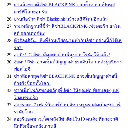
มาแล้วข่าวดี ลิซ่าBLACKPINK ตอกย้ำความเป็นซุป
ตาร์ที่โลกยอมรับ!
ปรบมือรัวๆ ลิซ่า Blackpink สร้างสถิติใหม่อีกแล้ว
รวมหลักฐานที่ชี้ว่า ลิซ่าBLACKPINK-เฟรเดอริก อาโน
ลด์ ออกเดทกัน?
ทัวร์ลงสิจ๊ะ....สิ่งที่ร้านเวียดนามทำกับลิซ่า อย่างนี้ก็ได้เห
รอ?!
สุดปัง! IG ลิซ่า มีมูลค่าด้านนี้สูงกว่าโรนัลโด้ แล้ว!
จับตา! ลิซ่า อาจเซ็นต์สัญญาค่ายระดับโลก หลังผู้บริหาร
ฟอลไอจี
ข่าวลือล่าสุด ลิซ่าBLACKPINK อาจเซ็นสัญญาค่ายนี้
ถ้าจริงช็อกทั้งโลก!
ชาวเน็ตโฟกัสของขวัญที่ ลิซ่า ให้คุณพ่อ พิเศษสุดๆ เเห่
โยงเฟรเดริก
ส่องราคา 7 เฟอร์นิเจอร์บ้าน ลิซ่า หรูหราสมเป็นซุปตาร์
ระดับโลก
ส่องรีแอคชาวเน็ต หลังลิซ่าติด1ใน10 คนดัง ที่ต่างชาติ
นึกถึงเมื่อพูดถึงเกาหลี