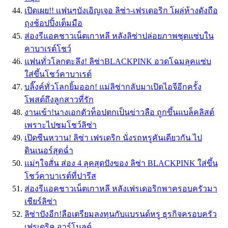
เปิดเผย!! เเฟนๆบังเอิญเจอ ลิซ่า-เฟรเดอริก โผล่ห้างดังถือ
ถุงช้อปปิ้งเต็มมือ
ส่องรีแอคชาวเน็ตเกาหลี หลังลิซ่าปล่อยภาพชุดแซ่บใน
คาบาเรต์โชว์
แฟนทั่วโลกตะลึง! ลิซ่าBLACKPINK อวดโฉมลุคแซ่บ
ใส่ขึ้นโชว์คาบาเรต์
บลิ๊งค์ทั่วโลกยิ้มออก! แม่ลิซ่ากลับมาเปิดไอจีอีกครั้ง
โพสต์ถึงลูกสาวที่รัก
งานเข้า!นางเอกตัวท็อปตกเป็นข่าวลือ ถูกขึ้นแบล็คลิสต์
เพราะไปชมโชว์ลิซ่า
เปิดซีนหวาน! ลิซ่า เฟรเดริก นั่งรถหรูคันเดียวกัน ไป
ดินเนอร์สุดฉ่ำ
เเม่ๆใจสั่น ส่อง 4 ลุคสุดปังของ ลิซ่า BLACKPINK ใส่ขึ้น
โชว์คาบาเรต์ที่ปารีส
ส่องรีแอคชาวเน็ตเกาหลี หลังเฟรเดอริกพาครอบครัวมา
เชียร์ลิซ่า
ลิซ่าปังอีก!ลือเตรียมลงทุนกับแบรนด์หรู ธุรกิจครอบครัว
เฟรเดริค อาร์โนลด์