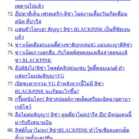
เพดานไปแล้ว
อุ๊ย!ตาดีเห็น เฟรดเดริก-ลิซ่า โผล่งานเลี้ยงวันเกิดเพื่อน
สนิท ที่ปารีส
เเฟนทั่วโลกเฮ! สัญญา ลิซ่า BLACKPINK เป็นที่ชัดเจน
เเล้ว
ชาวเน็ตเดือด!แอนตี้ต่างชาติบุกถล่มIG แม่และญาติลิซ่า
ชาวเน็ตเกาแตกฮือ..กับโพสต์สุดคลุมเคลือล่าสุดของลิ
ซ่า BLACKPINK
อุ๊ปส์ยังไง?ลิซ่า โพสต์คลิปหุ่นแซ่บ วู้ดดี้คอมเมนต์ ทำ
แฟนๆโยงปมสัญญาYG
เปิดชะตากรรม YG ถ้าหลังจากนี้ไม่มี ลิซ่า
BLACKPINK จะเกิดอะไรขึ้น?
กรี๊ดสนั่นโลก! ลิซ่าสปอยล์ภาพเด็ดเตรียมเฉิดฉายคาบา
เรต์โชว์
ลือไม่ต่อสัญญา! ลิซ่า ลุยเดี่ยวโผล่ปารีส อุ๊ย! มีหนุ่มคนนี้
มารับถึงสนามบิน
ลิฟต์ก็เอาไม่ลง! ลิซ่าBLACKPINK ทำโซเชียลแตกเด็ด
ทั้งภาพทั้งแคปชั่น