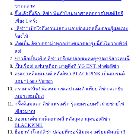
ขาดตลาด
อึ้งเเล้วอึ้งอีก! ลิซ่า ฟันกำไรมหาศาลต่อการโพสต์ไอจี
เพียง 1 ครั้ง
“ลิซ่า” เปิดใจถึงงานแสดง แอบย่องแคสติ้ง ตอนรู้ผลแทบ
ร้องไห้
เกิดเป็น ลิซ่า ดราม่าทุกอย่างขนาดลงรูปนี้ยังไม่วายทัวร์
ลง!
ข่าวลือเป็นจริง! ลิซ่า เตรียมปล่อยเพลงคู่ซุปตาร์สาวคนนี้
เป็นเรื่อง! เเฟนๆเดือด มาดูสิ่งที่ YG ENT. ทำต่อลิซ่า
คนเกาหลีแห่เมนต์ หลังลิซ่า BLACKPINK เป็นแบรนด์
แอมฯLouis Vuitton
ดราม่าสนั่น! น้องหมาเซเลป เเต่งตัวเทียบ ลิซ่า จวกยับ
เหมาะสมมั้ย?!
กรี๊ดด้อมแตก ลิซ่าเฟรเดริก รู้เลยครอบครัวฝ่ายชายไฟ
เขียวมาก!
ส่องเมนต์ชาวเน็ตเกาหลี หลังลุคล่าสุดของลิซ่า
BLACKPINK
ฮือฮาทั่วโลก!ลิซ่า ปล่อยทีเซอร์อิมเมจ เตรียมคัมแบ็ก!!