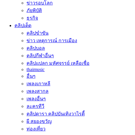
ข่าวรอบโลก
ภัยพิบัติ
ธุรกิจ
คลิปเด็ด
คลิปขำขัน
ข่าว เหตุการณ์ การเมือง
คลิปบอล
คลิปกีฬาอื่นๆ
คลิปแปลก มหัศจรรย์ เหลือเชื่อ
thaimusic
อื่นๆ
เพลงเกาหลี
เพลงสากล
เพลงอื่นๆ
ละครทีวี
คลิปดารา คลิปบันเทิงวาไรตี้
ผี สยองขวัญ
ท่องเที่ยว