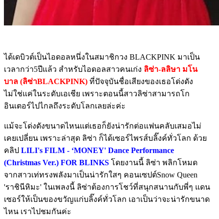
ได้เดบิวต์เป็นไอดอลหนึ่งในสมาชิกวง BLACKPINK มาเป็น
เวลากว่า5ปีแล้ว สำหรับไอดอลสาวคนเก่ง
ลิซ่า-ลลิษา มโน
บาล (ลิซ่าBLACKPINK)
ที่ปัจจุบันชื่อเสียงของเธอโด่งดัง
ไม่ใช่แค่ในระดับเอเชีย เพราะตอนนี้สาวลิซ่าสามารถโก
อินเตอร์ไปไกลถึงระดับโลกเลยล่ะค่ะ
แม้จะโด่งดังขนาดไหนแต่เธอก็ยังน่ารักต่อแฟนคลับเสมอไม่
เคยเปลี่ยน เพราะล่าสุด ลิซ่า ก็ได้เซอร์ไพรส์บลิ๊งค์ทั่วโลก ด้วย
คลิป
LILI's FILM - ‘MONEY' Dance Performance
(Christmas Ver.) FOR BLINKS
โดยงานนี้ ลิซ่า พลิกโหมด
จากสาวเท่ทรงพลังมาเป็นน่ารักใสๆ คอนเซปต์Snow Queen
'ราชินีหิมะ' ในเพลงนี้ ลิซ่าต้องการโชว์ที่สนุกสนานกับพี่ๆ แดน
เซอร์ให้เป็นของขวัญแก่บลิ๊งค์ทั่วโลก เอาเป็นว่าจะน่ารักขนาด
ไหน เราไปชมกันค่ะ