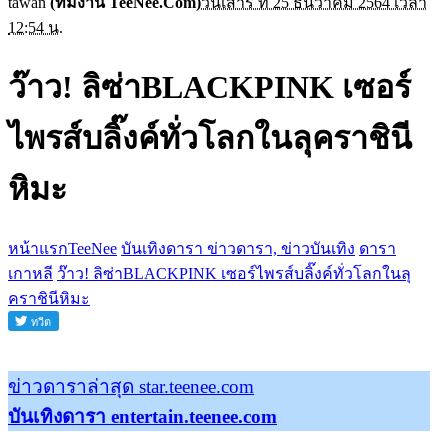
tawan
(ทีมงาน TeeNee.Com)
วันเสาร์ ที่ 25 ธันวาคม 2564 เวลา
12:54 น.
ว๊าว! ลิซ่าBLACKPINK เซอร์
ไพรส์บลิ๊งค์ทั่วโลกในลุคราชินี
หิมะ
หน้าแรกTeeNee
บันเทิงดารา ข่าวดารา, ข่าวบันเทิง
ดารา
เกาหลี
ว๊าว! ลิซ่าBLACKPINK เซอร์ไพรส์บลิ๊งค์ทั่วโลกในลุ
คราชินีหิมะ
ข่าวดาราล่าสุด star.teenee.com
บันเทิงดารา entertain.teenee.com