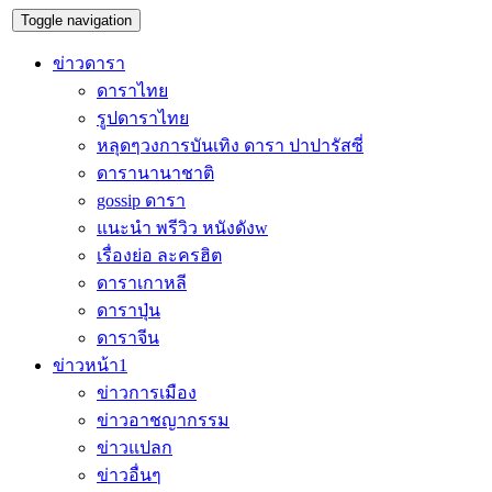
Toggle navigation
ข่าวดารา
ดาราไทย
รูปดาราไทย
หลุดๆวงการบันเทิง ดารา ปาปารัสซี่
ดารานานาชาติ
gossip ดารา
แนะนำ พรีวิว หนังดังw
เรื่องย่อ ละครฮิต
ดาราเกาหลี
ดาราปุ่น
ดาราจีน
ข่าวหน้า1
ข่าวการเมือง
ข่าวอาชญากรรม
ข่าวแปลก
ข่าวอื่นๆ