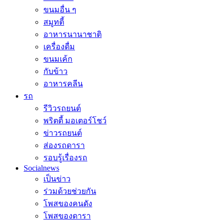
ขนมอื่น ๆ
สมูทตี้
อาหารนานาชาติ
เครื่องดื่ม
ขนมเค้ก
กับข้าว
อาหารคลีน
รถ
รีวิวรถยนต์
พริตตี้ มอเตอร์โชว์
ข่าวรถยนต์
ส่องรถดารา
รอบรู้เรื่องรถ
Socialnews
เป็นข่าว
ร่วมด้วยช่วยกัน
โพสของคนดัง
โพสของดารา