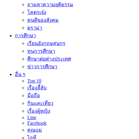
ถามหาความยุติธรรม
โคตรเจ๋ง
คนดีของสังคม
ดราม่า
การศึกษา
เรียนอังกฤษสนุกๆ
ทุนการศึกษา
ศึกษาต่อต่างประเทศ
ข่าวการศึกษา
อื่น ๆ
Top 10
เรื่องลี้ลับ
มือถือ
กินและเที่ยว
เรื่องผู้หญิง
Line
Facebook
คุณแม่
ไอที