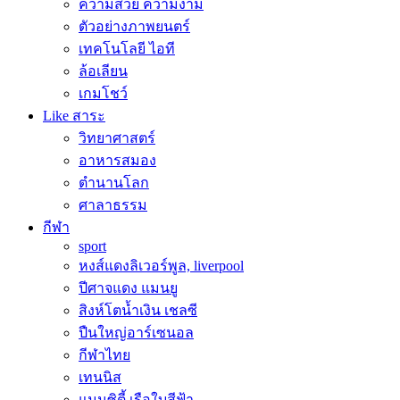
ความสวย ความงาม
ตัวอย่างภาพยนตร์
เทคโนโลยี ไอที
ล้อเลียน
เกมโชว์
Like สาระ
วิทยาศาสตร์
อาหารสมอง
ตำนานโลก
ศาลาธรรม
กีฬา
sport
หงส์แดงลิเวอร์พูล, liverpool
ปีศาจแดง แมนยู
สิงห์โตน้ำเงิน เชลซี
ปืนใหญ่อาร์เซนอล
กีฬาไทย
เทนนิส
แมนซิตี้ เรือใบสีฟ้า