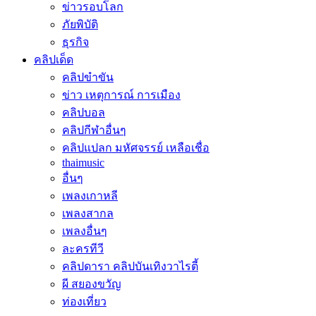
ข่าวรอบโลก
ภัยพิบัติ
ธุรกิจ
คลิปเด็ด
คลิปขำขัน
ข่าว เหตุการณ์ การเมือง
คลิปบอล
คลิปกีฬาอื่นๆ
คลิปแปลก มหัศจรรย์ เหลือเชื่อ
thaimusic
อื่นๆ
เพลงเกาหลี
เพลงสากล
เพลงอื่นๆ
ละครทีวี
คลิปดารา คลิปบันเทิงวาไรตี้
ผี สยองขวัญ
ท่องเที่ยว