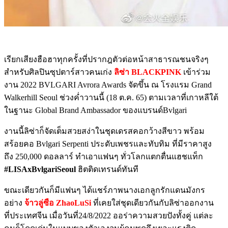
เรียกเสียงฮือฮาทุกครั้งที่ปรากฎตัวต่อหน้าสาธารณชนจริงๆ
สำหรับศิลปินซุปตาร์สาวคนเก่ง
ลิซ่า BLACKPINK
เข้าร่วม
งาน 2022 BVLGARI Avrora Awards จัดขึ้น ณ โรงแรม Grand
Walkerhill Seoul ช่วงค่ำวานนี้ (18 ต.ค. 65) ตามเวลาที่เกาหลีใต้
ในฐานะ Global Brand Ambassador ของแบรนด์Bvlgari
งานนี้ลิซ่าก็จัดเต็มสวยสง่าในชุดเดรสคอกว้างสีขาว พร้อม
สร้อยคอ Bvlgari Serpenti ประดับเพชรและทับทิม ที่มีราคาสูง
ถึง 250,000 ดอลลาร์ ทำเอาแฟนๆ ทั่วโลกแตกตื่นแฮชแท็ก
#LISAxBvlgariSeoul
ฮิตติดเทรนด์ทันที
ขณะเดียวกันก็มีแฟนๆ ได้แชร์ภาพนางเอกลูกรักแดนมังกร
อย่าง
จ้าวลู่ซือ​ ZhaoLuSi
ที่เคยใส่ชุดเดียวกันกับลิซ่าออกงาน
ที่ประเทศจีน เมื่อวันที่24/8/2022 ออร่าความสวยปังทั้งคู่ แต่ละ