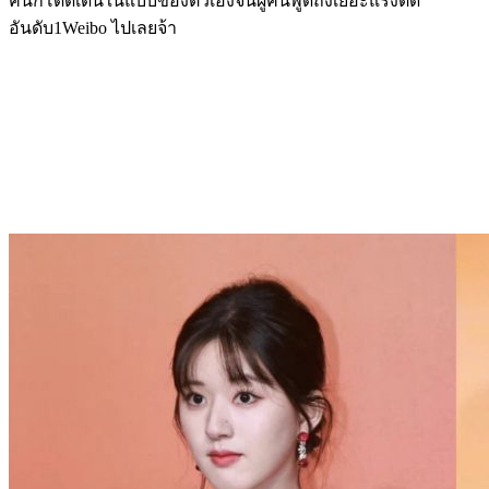
คนก็โดดเด่นในแบบของตัวเองจนผู้คนพูดถึงเยอะแรงติด
อันดับ1Weibo ไปเลยจ้า