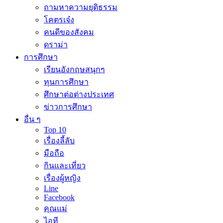
ถามหาความยุติธรรม
โคตรเจ๋ง
คนดีของสังคม
ดราม่า
การศึกษา
เรียนอังกฤษสนุกๆ
ทุนการศึกษา
ศึกษาต่อต่างประเทศ
ข่าวการศึกษา
อื่น ๆ
Top 10
เรื่องลี้ลับ
มือถือ
กินและเที่ยว
เรื่องผู้หญิง
Line
Facebook
คุณแม่
ไอที