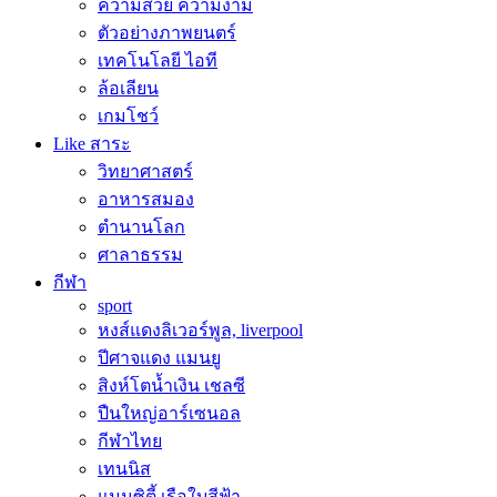
ความสวย ความงาม
ตัวอย่างภาพยนตร์
เทคโนโลยี ไอที
ล้อเลียน
เกมโชว์
Like สาระ
วิทยาศาสตร์
อาหารสมอง
ตำนานโลก
ศาลาธรรม
กีฬา
sport
หงส์แดงลิเวอร์พูล, liverpool
ปีศาจแดง แมนยู
สิงห์โตน้ำเงิน เชลซี
ปืนใหญ่อาร์เซนอล
กีฬาไทย
เทนนิส
แมนซิตี้ เรือใบสีฟ้า