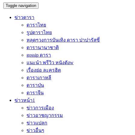
Toggle navigation
ข่าวดารา
ดาราไทย
รูปดาราไทย
หลุดๆวงการบันเทิง ดารา ปาปารัสซี่
ดารานานาชาติ
gossip ดารา
แนะนำ พรีวิว หนังดังw
เรื่องย่อ ละครฮิต
ดาราเกาหลี
ดาราปุ่น
ดาราจีน
ข่าวหน้า1
ข่าวการเมือง
ข่าวอาชญากรรม
ข่าวแปลก
ข่าวอื่นๆ