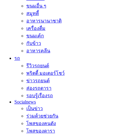
ขนมอื่น ๆ
สมูทตี้
อาหารนานาชาติ
เครื่องดื่ม
ขนมเค้ก
กับข้าว
อาหารคลีน
รถ
รีวิวรถยนต์
พริตตี้ มอเตอร์โชว์
ข่าวรถยนต์
ส่องรถดารา
รอบรู้เรื่องรถ
Socialnews
เป็นข่าว
ร่วมด้วยช่วยกัน
โพสของคนดัง
โพสของดารา