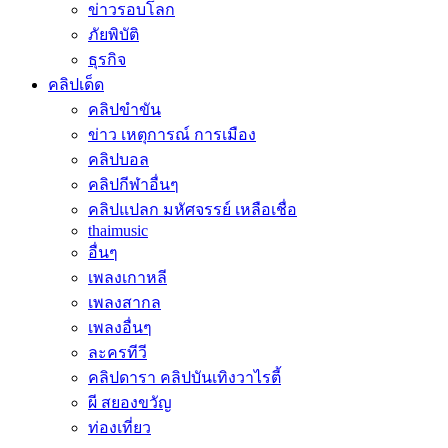
ข่าวรอบโลก
ภัยพิบัติ
ธุรกิจ
คลิปเด็ด
คลิปขำขัน
ข่าว เหตุการณ์ การเมือง
คลิปบอล
คลิปกีฬาอื่นๆ
คลิปแปลก มหัศจรรย์ เหลือเชื่อ
thaimusic
อื่นๆ
เพลงเกาหลี
เพลงสากล
เพลงอื่นๆ
ละครทีวี
คลิปดารา คลิปบันเทิงวาไรตี้
ผี สยองขวัญ
ท่องเที่ยว