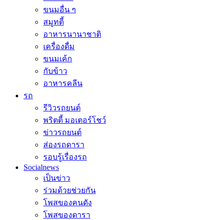
ขนมอื่น ๆ
สมูทตี้
อาหารนานาชาติ
เครื่องดื่ม
ขนมเค้ก
กับข้าว
อาหารคลีน
รถ
รีวิวรถยนต์
พริตตี้ มอเตอร์โชว์
ข่าวรถยนต์
ส่องรถดารา
รอบรู้เรื่องรถ
Socialnews
เป็นข่าว
ร่วมด้วยช่วยกัน
โพสของคนดัง
โพสของดารา