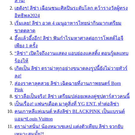
ล้าน!
เฮดังๆ! ลิซ่า เฉือนชนะศิลปินระดับโลก คว้ารางวัลผู้ทรง
อิทธิพล2024
เริ่มเลย! ลิซ่า อวด 4 เมนูอาหารไทยน่ากินมากเตรียม
ขาดตลาด
อึ้งเเล้วอึ้งอีก! ลิซ่า ฟันกำไรมหาศาลต่อการโพสต์ไอจี
เพียง 1 ครั้ง
“ลิซ่า” เปิดใจถึงงานแสดง แอบย่องแคสติ้ง ตอนรู้ผลแทบ
ร้องไห้
เกิดเป็น ลิซ่า ดราม่าทุกอย่างขนาดลงรูปนี้ยังไม่วายทัวร์
ลง!
ส่องราคาลุคสวย ลิซ่า เฉิดฉายที่งานภาพยนตร์ Born
Pink
ข่าวลือเป็นจริง! ลิซ่า เตรียมปล่อยเพลงคู่ซุปตาร์สาวคนนี้
เป็นเรื่อง! เเฟนๆเดือด มาดูสิ่งที่ YG ENT. ทำต่อลิซ่า
คนเกาหลีแห่เมนต์ หลังลิซ่า BLACKPINK เป็นแบรนด์
แอมฯLouis Vuitton
ดราม่าสนั่น! น้องหมาเซเลป เเต่งตัวเทียบ ลิซ่า จวกยับ
เหมาะสมมั้ย?!