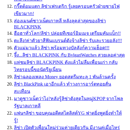
กรี๊ดด้อมแตก ลิซ่าเฟรเดริก รู้เลยครอบครัวฝ่ายชายไฟ
เขียวมาก!
ส่องเมนต์ชาวเน็ตเกาหลี หลังลุคล่าสุดของลิซ่า
BLACKPINK
ฮือฮาทั่วโลก!ลิซ่า ปล่อยทีเซอร์อิมเมจ เตรียมคัมแบ็ก!!
ตะลึง!ค่าตัวยาสีฟันแบรนด์ดังจ้างลิซ่า รับเละรวยอลัง!!!
ตัวแม่มาแล้ว ลิซ่า พร้อมทวงบัลลังก์ความฮ็อต!!!
จึ้ง...ลิซ่า BLACKPINK กับ BvlgariWatches สวยเลอค่าสุด
แห่ชมลิซ่า BLACKPINK ดังแล้วไม่ลืมเพื่อนเก่า กลับ
ไทยรอบนี้ขอนัดรียูเนี่ยน
ลิซ่าฉลองเพลง Money ยอดสตรีมทะลุ 1 พันล้านครั้ง
ลิซ่า BlackPink เอาอีกแล้ว ทำวงการอาร์ตทอยสั่น
สะเทือน
มาดูชาวเน็ตว่าไง?หลังรู้ลิซ่าดังสุดในหมู่KPOP จากโพล
รัฐบาลเกาหลี
แฟนๆลิซ่า ขอบคุณอดีตสไตลิสต์YG ฟาดยิ่งพูดยิ่งทำให้
รู้!
ลิซ่า เปิดตัวเพื่อนใหม่ร่วมค่ายเดียวกัน มีงานคู่เมื่อไหร่