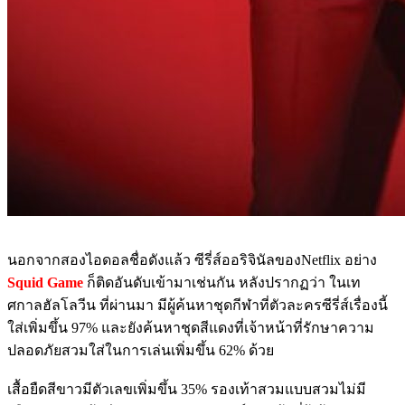
นอกจากสองไอดอลชื่อดังแล้ว ซีรี่ส์ออริจินัลของNetflix อย่าง
Squid Game
ก็ติดอันดับเข้ามาเช่นกัน หลังปรากฏว่า ในเท
ศกาลฮัลโลวีน ที่ผ่านมา มีผู้ค้นหาชุดกีฬาที่ตัวละครซีรี่ส์เรื่องนี้
ใส่เพิ่มขึ้น 97% และยังค้นหาชุดสีแดงที่เจ้าหน้าที่รักษาความ
ปลอดภัยสวมใส่ในการเล่นเพิ่มขึ้น 62% ด้วย
เสื้อยืดสีขาวมีตัวเลขเพิ่มขึ้น 35% รองเท้าสวมแบบสวมไม่มี