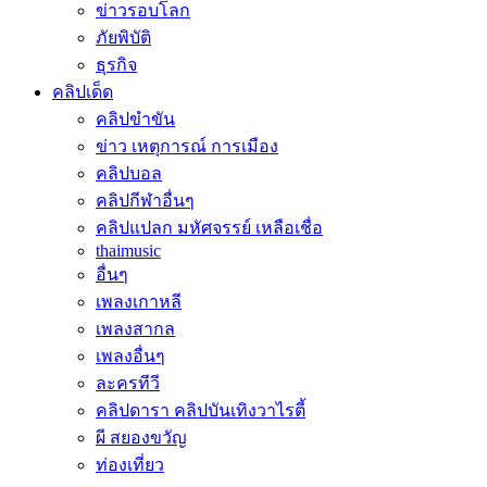
ข่าวรอบโลก
ภัยพิบัติ
ธุรกิจ
คลิปเด็ด
คลิปขำขัน
ข่าว เหตุการณ์ การเมือง
คลิปบอล
คลิปกีฬาอื่นๆ
คลิปแปลก มหัศจรรย์ เหลือเชื่อ
thaimusic
อื่นๆ
เพลงเกาหลี
เพลงสากล
เพลงอื่นๆ
ละครทีวี
คลิปดารา คลิปบันเทิงวาไรตี้
ผี สยองขวัญ
ท่องเที่ยว