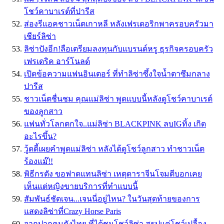
โชว์คาบาเรต์ที่ปารีส
ส่องรีแอคชาวเน็ตเกาหลี หลังเฟรเดอริกพาครอบครัวมา
เชียร์ลิซ่า
ลิซ่าปังอีก!ลือเตรียมลงทุนกับแบรนด์หรู ธุรกิจครอบครัว
เฟรเดริค อาร์โนลด์
เปิดข้อความแฟนอินเตอร์ ที่ทำลิซ่าซึ้งใจน้ำตาซึมกลาง
ปารีส
ชาวเน็ตชื่นชม คุณเเม่ลิซ่า พูดเเบบนี้หลังดูโชว์คาบาเรต์
ของลูกสาว
แฟนทั่วโลกตกใจ..แม่ลิซ่า BLACKPINK ลบIGทิ้ง เกิด
อะไรขึ้น?
วู้ดดี้เผยคำพูดแม่ลิซ่า หลังได้ดูโชว์ลูกสาว ทำชาวเน็ต
ร้องแม๊!!
พิธีกรดัง ขอฟาดแทนลิซ่า เหตุดาราจีนโจมตีบอกเคย
เห็นแต่หญิงขายบริการที่ทำแบบนี้
สัมพันธ์ชัดเจน...เจนนี่อยู่ไหน? ในวันสุดท้ายของการ
แสดงลิซ่าที่Crazy Horse Paris
จากปากคนดังไทย ที่ได้ชมโชว์ลิซ่า สรุปแค่โชว์เปลื้อง