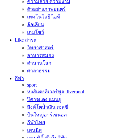
ความสวย ความงาม
ตัวอย่างภาพยนตร์
เทคโนโลยี ไอที
ล้อเลียน
เกมโชว์
Like สาระ
วิทยาศาสตร์
อาหารสมอง
ตำนานโลก
ศาลาธรรม
กีฬา
sport
หงส์แดงลิเวอร์พูล, liverpool
ปีศาจแดง แมนยู
สิงห์โตน้ำเงิน เชลซี
ปืนใหญ่อาร์เซนอล
กีฬาไทย
เทนนิส
แมนซิตี้ เรือใบสีฟ้า