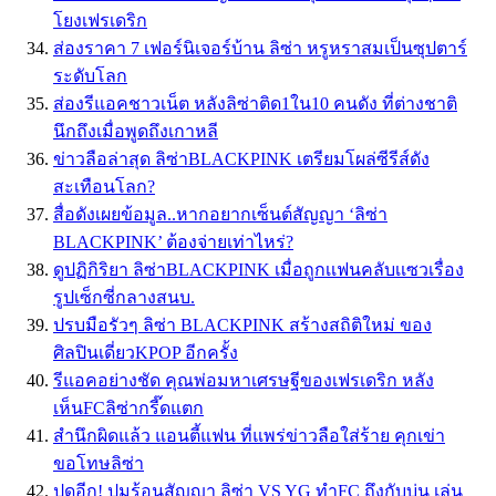
โยงเฟรเดริก
ส่องราคา 7 เฟอร์นิเจอร์บ้าน ลิซ่า หรูหราสมเป็นซุปตาร์
ระดับโลก
ส่องรีแอคชาวเน็ต หลังลิซ่าติด1ใน10 คนดัง ที่ต่างชาติ
นึกถึงเมื่อพูดถึงเกาหลี
ข่าวลือล่าสุด ลิซ่าBLACKPINK เตรียมโผล่ซีรีส์ดัง
สะเทือนโลก?
สื่อดังเผยข้อมูล..หากอยากเซ็นต์สัญญา ‘ลิซ่า
BLACKPINK’ ต้องจ่ายเท่าไหร่?
ดูปฏิกิริยา ลิซ่าBLACKPINK เมื่อถูกเเฟนคลับเเซวเรื่อง
รูปเซ็กซี่กลางสนบ.
ปรบมือรัวๆ ลิซ่า BLACKPINK สร้างสถิติใหม่ ของ
ศิลปินเดี่ยวKPOP อีกครั้ง
รีแอคอย่างชัด คุณพ่อมหาเศรษฐีของเฟรเดริก หลัง
เห็นFCลิซ่ากรี๊ดแตก
สำนึกผิดแล้ว แอนตี้แฟน ที่แพร่ข่าวลือใส่ร้าย คุกเข่า
ขอโทษลิซ่า
ปูดอีก! ปมร้อนสัญญา ลิซ่า VS YG ทำFC ถึงกับบ่น เล่น