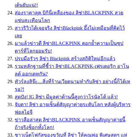
เต้นยับเเน่!!
ส่องราคาลุค บิกินี่เหลืองของ ลิซ่าBLACKPINK สวย
เเซ่บสะเทือนโลก
สาวริวิวได้เจอจริง ลิซ่าBlackpink อึ้งไม่เหมือนที่คิดไว้
เลย
มาแล้วข่าวดี ลิซ่าBLACKPINK ตอกย้ำความเป็นซุป
ตาร์ที่โลกยอมรับ!
ปรบมือรัวๆ ลิซ่า Blackpink สร้างสถิติใหม่อีกแล้ว
รวมหลักฐานที่ชี้ว่า ลิซ่าBLACKPINK-เฟรเดอริก อาโน
ลด์ ออกเดทกัน?
ทัวร์ลงสิจ๊ะ....สิ่งที่ร้านเวียดนามทำกับลิซ่า อย่างนี้ก็ได้เห
รอ?!
สุดปัง! IG ลิซ่า มีมูลค่าด้านนี้สูงกว่าโรนัลโด้ แล้ว!
จับตา! ลิซ่า อาจเซ็นต์สัญญาค่ายระดับโลก หลังผู้บริหาร
ฟอลไอจี
ข่าวลือล่าสุด ลิซ่าBLACKPINK อาจเซ็นสัญญาค่ายนี้
ถ้าจริงช็อกทั้งโลก!
ชาวเน็ตโฟกัสของขวัญที่ ลิซ่า ให้คุณพ่อ พิเศษสุดๆ เเห่