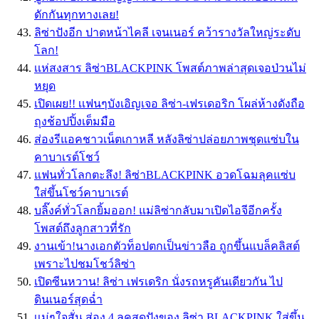
ดักกันทุกทางเลย!
ลิซ่าปังอีก ปาดหน้าไคลี เจนเนอร์ คว้ารางวัลใหญ่ระดับ
โลก!
เเห่สงสาร ลิซ่าBLACKPINK โพสต์ภาพล่าสุดเจอป่วนไม่
หยุด
เปิดเผย!! เเฟนๆบังเอิญเจอ ลิซ่า-เฟรเดอริก โผล่ห้างดังถือ
ถุงช้อปปิ้งเต็มมือ
ส่องรีแอคชาวเน็ตเกาหลี หลังลิซ่าปล่อยภาพชุดแซ่บใน
คาบาเรต์โชว์
แฟนทั่วโลกตะลึง! ลิซ่าBLACKPINK อวดโฉมลุคแซ่บ
ใส่ขึ้นโชว์คาบาเรต์
บลิ๊งค์ทั่วโลกยิ้มออก! แม่ลิซ่ากลับมาเปิดไอจีอีกครั้ง
โพสต์ถึงลูกสาวที่รัก
งานเข้า!นางเอกตัวท็อปตกเป็นข่าวลือ ถูกขึ้นแบล็คลิสต์
เพราะไปชมโชว์ลิซ่า
เปิดซีนหวาน! ลิซ่า เฟรเดริก นั่งรถหรูคันเดียวกัน ไป
ดินเนอร์สุดฉ่ำ
เเม่ๆใจสั่น ส่อง 4 ลุคสุดปังของ ลิซ่า BLACKPINK ใส่ขึ้น