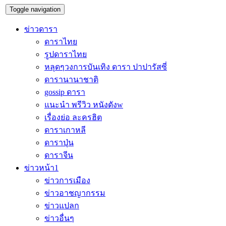
Toggle navigation
ข่าวดารา
ดาราไทย
รูปดาราไทย
หลุดๆวงการบันเทิง ดารา ปาปารัสซี่
ดารานานาชาติ
gossip ดารา
แนะนำ พรีวิว หนังดังw
เรื่องย่อ ละครฮิต
ดาราเกาหลี
ดาราปุ่น
ดาราจีน
ข่าวหน้า1
ข่าวการเมือง
ข่าวอาชญากรรม
ข่าวแปลก
ข่าวอื่นๆ