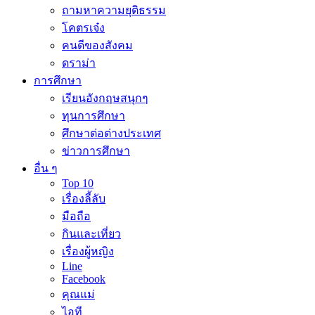
ถามหาความยุติธรรม
โคตรเจ๋ง
คนดีของสังคม
ดราม่า
การศึกษา
เรียนอังกฤษสนุกๆ
ทุนการศึกษา
ศึกษาต่อต่างประเทศ
ข่าวการศึกษา
อื่น ๆ
Top 10
เรื่องลี้ลับ
มือถือ
กินและเที่ยว
เรื่องผู้หญิง
Line
Facebook
คุณแม่
ไอที