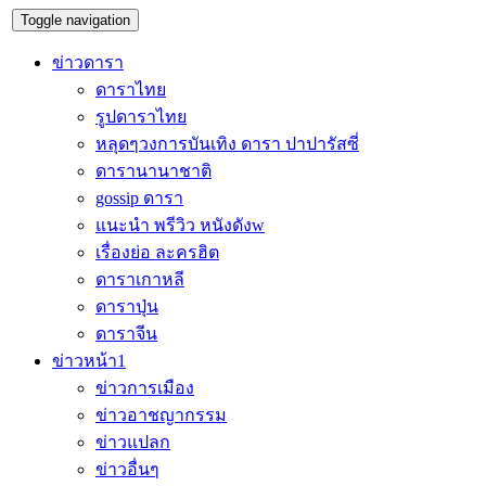
Toggle navigation
ข่าวดารา
ดาราไทย
รูปดาราไทย
หลุดๆวงการบันเทิง ดารา ปาปารัสซี่
ดารานานาชาติ
gossip ดารา
แนะนำ พรีวิว หนังดังw
เรื่องย่อ ละครฮิต
ดาราเกาหลี
ดาราปุ่น
ดาราจีน
ข่าวหน้า1
ข่าวการเมือง
ข่าวอาชญากรรม
ข่าวแปลก
ข่าวอื่นๆ