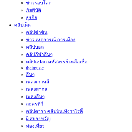
ข่าวรอบโลก
ภัยพิบัติ
ธุรกิจ
คลิปเด็ด
คลิปขำขัน
ข่าว เหตุการณ์ การเมือง
คลิปบอล
คลิปกีฬาอื่นๆ
คลิปแปลก มหัศจรรย์ เหลือเชื่อ
thaimusic
อื่นๆ
เพลงเกาหลี
เพลงสากล
เพลงอื่นๆ
ละครทีวี
คลิปดารา คลิปบันเทิงวาไรตี้
ผี สยองขวัญ
ท่องเที่ยว