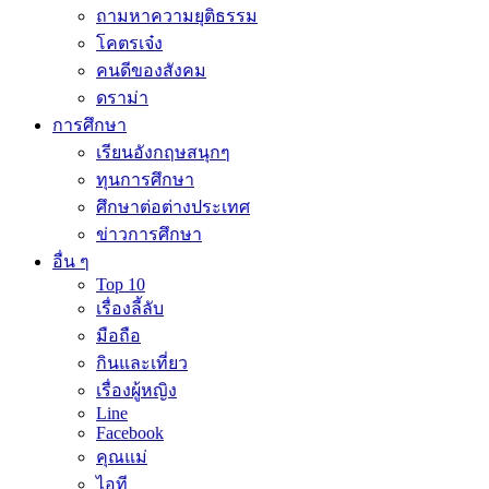
ถามหาความยุติธรรม
โคตรเจ๋ง
คนดีของสังคม
ดราม่า
การศึกษา
เรียนอังกฤษสนุกๆ
ทุนการศึกษา
ศึกษาต่อต่างประเทศ
ข่าวการศึกษา
อื่น ๆ
Top 10
เรื่องลี้ลับ
มือถือ
กินและเที่ยว
เรื่องผู้หญิง
Line
Facebook
คุณแม่
ไอที