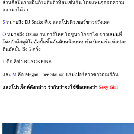
ส่วนศิลปินรายอื่นก็ระดับตัวท็อปเช่นกัน โดยแฟนๆถอดความ
ออกมาได้ว่า
S
หมายถึง DJ Snake ดีเจ และโปรดิวเซอร์ชาวฝรั่งเศส
O
หมายถึง Ozuna วน การ์โลส โอซูนา โรซาโด ชาวเสปนที่
โด่งดังมีสตูดิโออัลบั้มขึ้นอันดับหนึ่งบนชาร์ต บิลบอร์ด ท็อปละ
ตินอัลบั้ม ถึง 5 ครั้ง
L
คือ ลิซ่า BLACKPINK
และ
M
คือ Megan Thee Stallion แรปเปอร์สาวชาวอเมริกัน
และโปรเจ็กต์ดังกล่าว ว่ากันว่าจะใช้ชื่อเพลงว่า
Sexy Girl