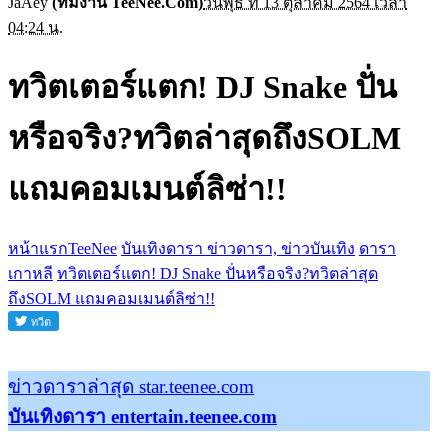
JaAey
(ทีมงาน TeeNee.Com)
วันพุธ ที่ 13 ตุลาคม 2564 เวลา
04:24 น.
ทวิตเตอร์แตก! DJ Snake ปั่น
หรือจริง?ทวิตล่าสุดถึงSOLM
แถมคอมเมนต์ลิซ่า!!
หน้าแรกTeeNee
บันเทิงดารา ข่าวดารา, ข่าวบันเทิง
ดารา
เกาหลี
ทวิตเตอร์แตก! DJ Snake ปั่นหรือจริง?ทวิตล่าสุด
ถึงSOLM แถมคอมเมนต์ลิซ่า!!
ข่าวดาราล่าสุด star.teenee.com
บันเทิงดารา entertain.teenee.com