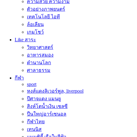
ความสวย ความงาม
ตัวอย่างภาพยนตร์
เทคโนโลยี ไอที
ล้อเลียน
เกมโชว์
Like สาระ
วิทยาศาสตร์
อาหารสมอง
ตำนานโลก
ศาลาธรรม
กีฬา
sport
หงส์แดงลิเวอร์พูล, liverpool
ปีศาจแดง แมนยู
สิงห์โตน้ำเงิน เชลซี
ปืนใหญ่อาร์เซนอล
กีฬาไทย
เทนนิส
แมนซิตี้ เรือใบสีฟ้า