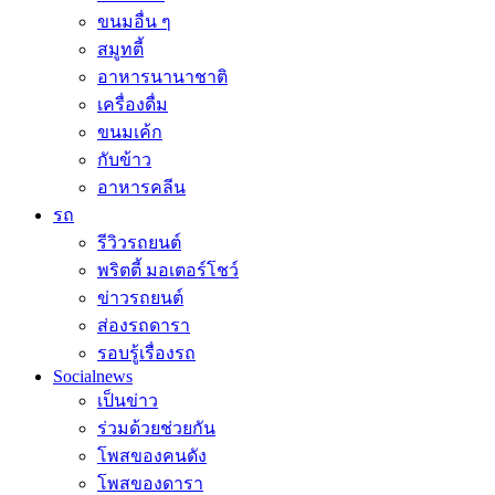
ขนมอื่น ๆ
สมูทตี้
อาหารนานาชาติ
เครื่องดื่ม
ขนมเค้ก
กับข้าว
อาหารคลีน
รถ
รีวิวรถยนต์
พริตตี้ มอเตอร์โชว์
ข่าวรถยนต์
ส่องรถดารา
รอบรู้เรื่องรถ
Socialnews
เป็นข่าว
ร่วมด้วยช่วยกัน
โพสของคนดัง
โพสของดารา