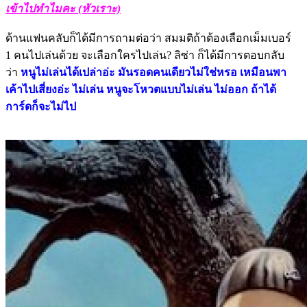
เข้าไปทำไมคะ (หัวเราะ)
ด้านแฟนคลับก็ได้มีการถามต่อว่า สมมติถ้าต้องเลือกเม็มเบอร์
1 คนไปเล่นด้วย จะเลือกใครไปเล่น? ลิซ่า ก็ได้มีการตอบกลับ
ว่า
หนูไม่เล่นได้เปล่าอ่ะ มันรอดคนเดียวไม่ใช่หรอ เหมือนพา
เค้าไปเสี่ยงอ่ะ ไม่เล่น หนูจะโหวตแบบไม่เล่น ไม่ออก ถ้าได้
การ์ดก็จะไม่ไป