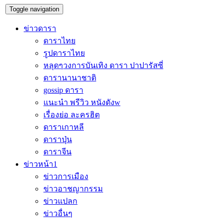
Toggle navigation
ข่าวดารา
ดาราไทย
รูปดาราไทย
หลุดๆวงการบันเทิง ดารา ปาปารัสซี่
ดารานานาชาติ
gossip ดารา
แนะนำ พรีวิว หนังดังw
เรื่องย่อ ละครฮิต
ดาราเกาหลี
ดาราปุ่น
ดาราจีน
ข่าวหน้า1
ข่าวการเมือง
ข่าวอาชญากรรม
ข่าวแปลก
ข่าวอื่นๆ