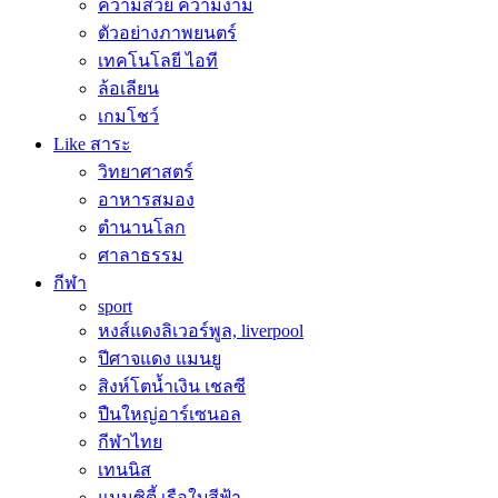
ความสวย ความงาม
ตัวอย่างภาพยนตร์
เทคโนโลยี ไอที
ล้อเลียน
เกมโชว์
Like สาระ
วิทยาศาสตร์
อาหารสมอง
ตำนานโลก
ศาลาธรรม
กีฬา
sport
หงส์แดงลิเวอร์พูล, liverpool
ปีศาจแดง แมนยู
สิงห์โตน้ำเงิน เชลซี
ปืนใหญ่อาร์เซนอล
กีฬาไทย
เทนนิส
แมนซิตี้ เรือใบสีฟ้า