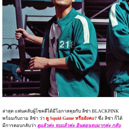
ล่าสุด แฟนคลับผู้โชคดีได้มีโอกาสคุยกับ ลิซ่า BLACKPINK
พร้อมกับถาม ลิซ่า ว่า
ดู Squid Game หรือยังคะ?
ซึ่ง ลิซ่า ก็ได้
มีการตอบกลับว่า
ดูแล้วค่ะ จบแล้วค่ะ อินตอนจบมากค่ะ กลับ