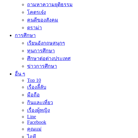
ถามหาความยุติธรรม
โคตรเจ๋ง
คนดีของสังคม
ดราม่า
การศึกษา
เรียนอังกฤษสนุกๆ
ทุนการศึกษา
ศึกษาต่อต่างประเทศ
ข่าวการศึกษา
อื่น ๆ
Top 10
เรื่องลี้ลับ
มือถือ
กินและเที่ยว
เรื่องผู้หญิง
Line
Facebook
คุณแม่
ไอที