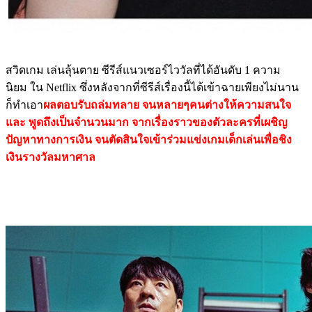
สวิดเกม เล่นลุ้นตาย ซีรีส์แนวเซอร์ไววัลที่ได้อันดับ 1 ความ
นิยม ใน Netflix ซึ่งหลังจากที่ซีรีส์เรื่องนี้ได้เข้าฉายเพียงไม่นาน
ก็ทำเอา
ผลตอบรับถล่มทลาย จนหลายๆคนต่างให้ความสนใจ
และ พูดถึงเป็นจำนวนมาก จากเรื่องราวของตัวละครที่เผชิญ
ปัญหาทางการเงิน จนตัดสินใจเข้าร่วมแข่งเกมเด็กเล่นเพื่อชิง
เงินรางวัลมหาศาล