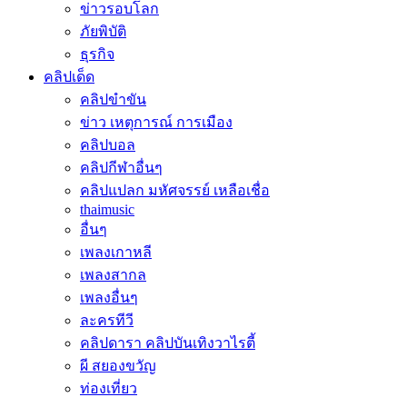
ข่าวรอบโลก
ภัยพิบัติ
ธุรกิจ
คลิปเด็ด
คลิปขำขัน
ข่าว เหตุการณ์ การเมือง
คลิปบอล
คลิปกีฬาอื่นๆ
คลิปแปลก มหัศจรรย์ เหลือเชื่อ
thaimusic
อื่นๆ
เพลงเกาหลี
เพลงสากล
เพลงอื่นๆ
ละครทีวี
คลิปดารา คลิปบันเทิงวาไรตี้
ผี สยองขวัญ
ท่องเที่ยว