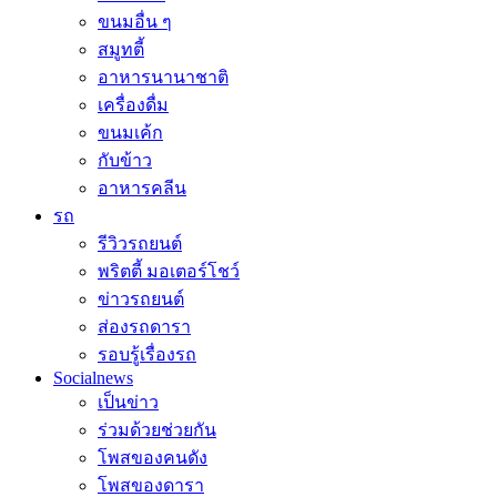
ขนมอื่น ๆ
สมูทตี้
อาหารนานาชาติ
เครื่องดื่ม
ขนมเค้ก
กับข้าว
อาหารคลีน
รถ
รีวิวรถยนต์
พริตตี้ มอเตอร์โชว์
ข่าวรถยนต์
ส่องรถดารา
รอบรู้เรื่องรถ
Socialnews
เป็นข่าว
ร่วมด้วยช่วยกัน
โพสของคนดัง
โพสของดารา