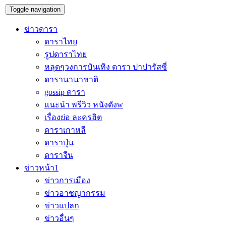
Toggle navigation
ข่าวดารา
ดาราไทย
รูปดาราไทย
หลุดๆวงการบันเทิง ดารา ปาปารัสซี่
ดารานานาชาติ
gossip ดารา
แนะนำ พรีวิว หนังดังw
เรื่องย่อ ละครฮิต
ดาราเกาหลี
ดาราปุ่น
ดาราจีน
ข่าวหน้า1
ข่าวการเมือง
ข่าวอาชญากรรม
ข่าวแปลก
ข่าวอื่นๆ