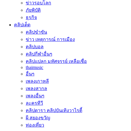
ข่าวรอบโลก
ภัยพิบัติ
ธุรกิจ
คลิปเด็ด
คลิปขำขัน
ข่าว เหตุการณ์ การเมือง
คลิปบอล
คลิปกีฬาอื่นๆ
คลิปแปลก มหัศจรรย์ เหลือเชื่อ
thaimusic
อื่นๆ
เพลงเกาหลี
เพลงสากล
เพลงอื่นๆ
ละครทีวี
คลิปดารา คลิปบันเทิงวาไรตี้
ผี สยองขวัญ
ท่องเที่ยว