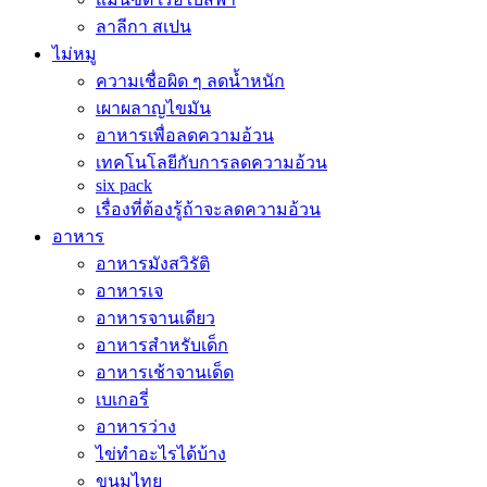
ลาลีกา สเปน
ไม่หมู
ความเชื่อผิด ๆ ลดน้ำหนัก
เผาผลาญไขมัน
อาหารเพื่อลดความอ้วน
เทคโนโลยีกับการลดความอ้วน
six pack
เรื่องที่ต้องรู้ถ้าจะลดความอ้วน
อาหาร
อาหารมังสวิรัติ
อาหารเจ
อาหารจานเดียว
อาหารสำหรับเด็ก
อาหารเช้าจานเด็ด
เบเกอรี่
อาหารว่าง
ไข่ทำอะไรได้บ้าง
ขนมไทย