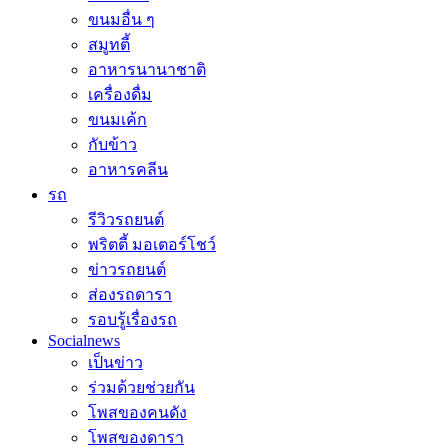
ขนมอื่น ๆ
สมูทตี้
อาหารนานาชาติ
เครื่องดื่ม
ขนมเค้ก
กับข้าว
อาหารคลีน
รถ
รีวิวรถยนต์
พริตตี้ มอเตอร์โชว์
ข่าวรถยนต์
ส่องรถดารา
รอบรู้เรื่องรถ
Socialnews
เป็นข่าว
ร่วมด้วยช่วยกัน
โพสของคนดัง
โพสของดารา