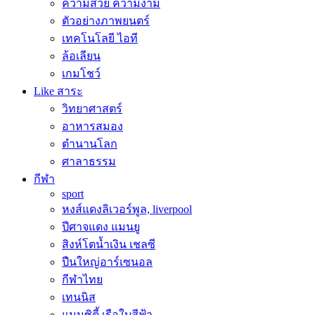
ความสวย ความงาม
ตัวอย่างภาพยนตร์
เทคโนโลยี ไอที
ล้อเลียน
เกมโชว์
Like สาระ
วิทยาศาสตร์
อาหารสมอง
ตำนานโลก
ศาลาธรรม
กีฬา
sport
หงส์แดงลิเวอร์พูล, liverpool
ปีศาจแดง แมนยู
สิงห์โตน้ำเงิน เชลซี
ปืนใหญ่อาร์เซนอล
กีฬาไทย
เทนนิส
แมนซิตี้ เรือใบสีฟ้า