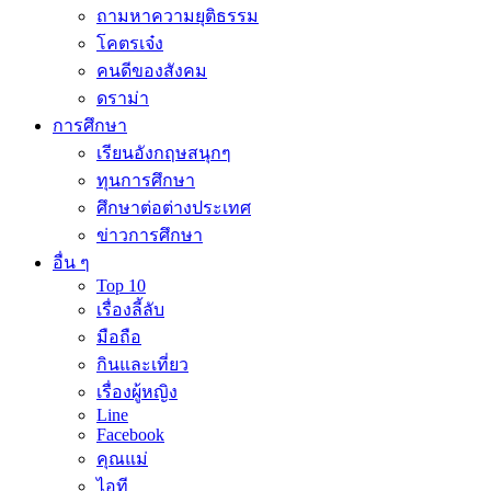
ถามหาความยุติธรรม
โคตรเจ๋ง
คนดีของสังคม
ดราม่า
การศึกษา
เรียนอังกฤษสนุกๆ
ทุนการศึกษา
ศึกษาต่อต่างประเทศ
ข่าวการศึกษา
อื่น ๆ
Top 10
เรื่องลี้ลับ
มือถือ
กินและเที่ยว
เรื่องผู้หญิง
Line
Facebook
คุณแม่
ไอที