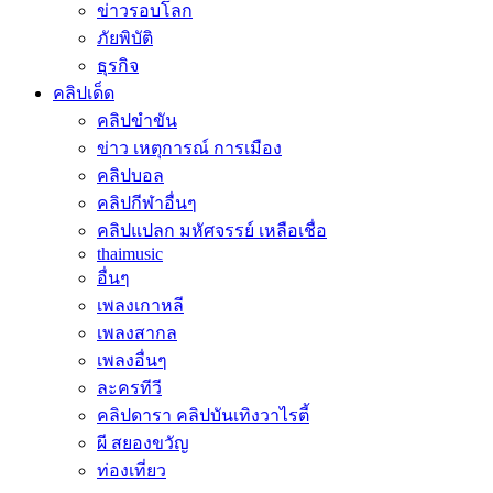
ข่าวรอบโลก
ภัยพิบัติ
ธุรกิจ
คลิปเด็ด
คลิปขำขัน
ข่าว เหตุการณ์ การเมือง
คลิปบอล
คลิปกีฬาอื่นๆ
คลิปแปลก มหัศจรรย์ เหลือเชื่อ
thaimusic
อื่นๆ
เพลงเกาหลี
เพลงสากล
เพลงอื่นๆ
ละครทีวี
คลิปดารา คลิปบันเทิงวาไรตี้
ผี สยองขวัญ
ท่องเที่ยว