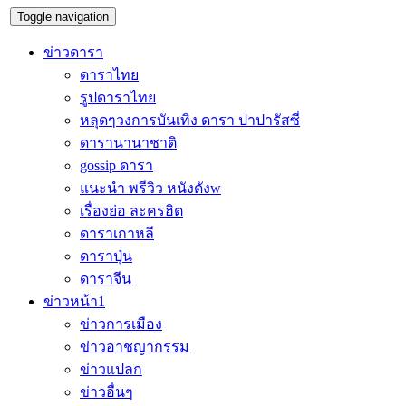
Toggle navigation
ข่าวดารา
ดาราไทย
รูปดาราไทย
หลุดๆวงการบันเทิง ดารา ปาปารัสซี่
ดารานานาชาติ
gossip ดารา
แนะนำ พรีวิว หนังดังw
เรื่องย่อ ละครฮิต
ดาราเกาหลี
ดาราปุ่น
ดาราจีน
ข่าวหน้า1
ข่าวการเมือง
ข่าวอาชญากรรม
ข่าวแปลก
ข่าวอื่นๆ