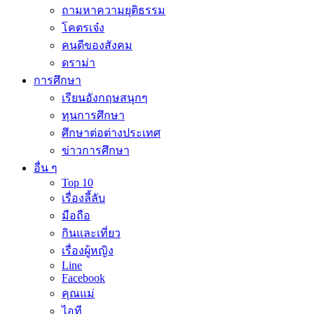
ถามหาความยุติธรรม
โคตรเจ๋ง
คนดีของสังคม
ดราม่า
การศึกษา
เรียนอังกฤษสนุกๆ
ทุนการศึกษา
ศึกษาต่อต่างประเทศ
ข่าวการศึกษา
อื่น ๆ
Top 10
เรื่องลี้ลับ
มือถือ
กินและเที่ยว
เรื่องผู้หญิง
Line
Facebook
คุณแม่
ไอที