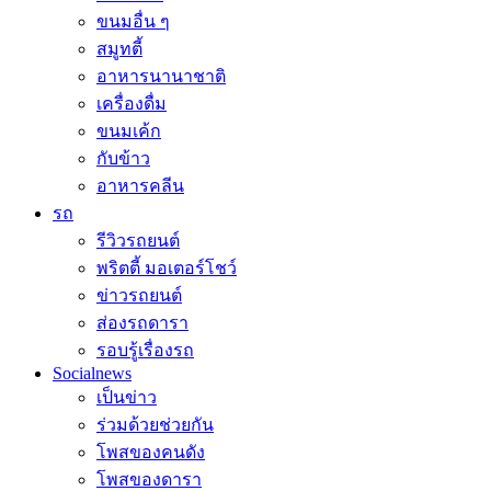
ขนมอื่น ๆ
สมูทตี้
อาหารนานาชาติ
เครื่องดื่ม
ขนมเค้ก
กับข้าว
อาหารคลีน
รถ
รีวิวรถยนต์
พริตตี้ มอเตอร์โชว์
ข่าวรถยนต์
ส่องรถดารา
รอบรู้เรื่องรถ
Socialnews
เป็นข่าว
ร่วมด้วยช่วยกัน
โพสของคนดัง
โพสของดารา