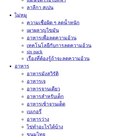
ลาลีกา สเปน
ไม่หมู
ความเชื่อผิด ๆ ลดน้ำหนัก
เผาผลาญไขมัน
อาหารเพื่อลดความอ้วน
เทคโนโลยีกับการลดความอ้วน
six pack
เรื่องที่ต้องรู้ถ้าจะลดความอ้วน
อาหาร
อาหารมังสวิรัติ
อาหารเจ
อาหารจานเดียว
อาหารสำหรับเด็ก
อาหารเช้าจานเด็ด
เบเกอรี่
อาหารว่าง
ไข่ทำอะไรได้บ้าง
ขนมไทย