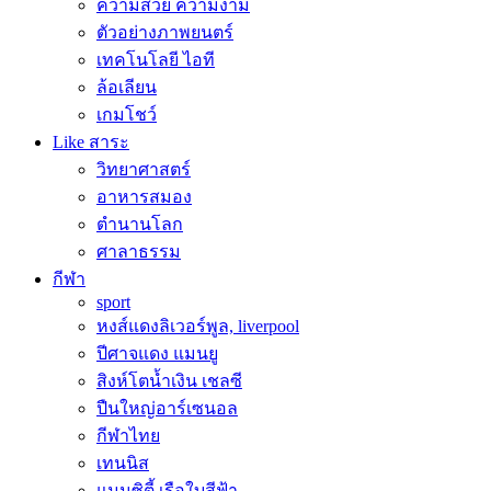
ความสวย ความงาม
ตัวอย่างภาพยนตร์
เทคโนโลยี ไอที
ล้อเลียน
เกมโชว์
Like สาระ
วิทยาศาสตร์
อาหารสมอง
ตำนานโลก
ศาลาธรรม
กีฬา
sport
หงส์แดงลิเวอร์พูล, liverpool
ปีศาจแดง แมนยู
สิงห์โตน้ำเงิน เชลซี
ปืนใหญ่อาร์เซนอล
กีฬาไทย
เทนนิส
แมนซิตี้ เรือใบสีฟ้า