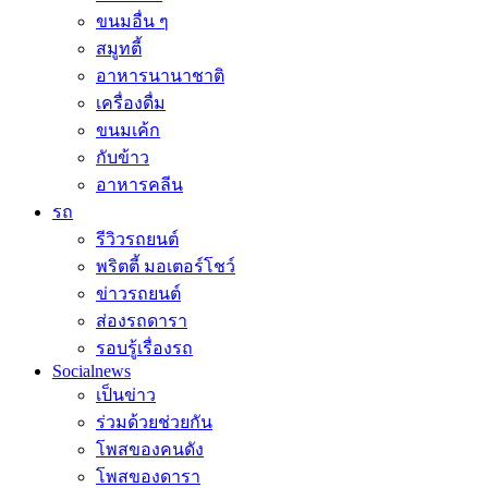
ขนมอื่น ๆ
สมูทตี้
อาหารนานาชาติ
เครื่องดื่ม
ขนมเค้ก
กับข้าว
อาหารคลีน
รถ
รีวิวรถยนต์
พริตตี้ มอเตอร์โชว์
ข่าวรถยนต์
ส่องรถดารา
รอบรู้เรื่องรถ
Socialnews
เป็นข่าว
ร่วมด้วยช่วยกัน
โพสของคนดัง
โพสของดารา