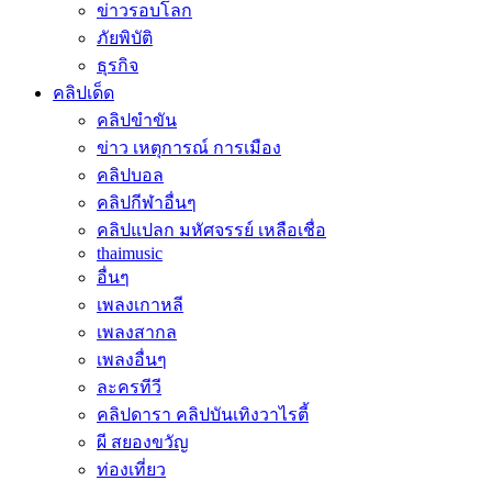
ข่าวรอบโลก
ภัยพิบัติ
ธุรกิจ
คลิปเด็ด
คลิปขำขัน
ข่าว เหตุการณ์ การเมือง
คลิปบอล
คลิปกีฬาอื่นๆ
คลิปแปลก มหัศจรรย์ เหลือเชื่อ
thaimusic
อื่นๆ
เพลงเกาหลี
เพลงสากล
เพลงอื่นๆ
ละครทีวี
คลิปดารา คลิปบันเทิงวาไรตี้
ผี สยองขวัญ
ท่องเที่ยว