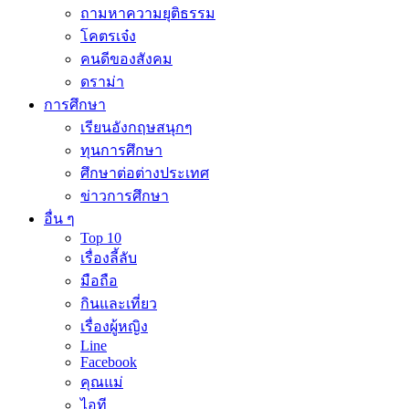
ถามหาความยุติธรรม
โคตรเจ๋ง
คนดีของสังคม
ดราม่า
การศึกษา
เรียนอังกฤษสนุกๆ
ทุนการศึกษา
ศึกษาต่อต่างประเทศ
ข่าวการศึกษา
อื่น ๆ
Top 10
เรื่องลี้ลับ
มือถือ
กินและเที่ยว
เรื่องผู้หญิง
Line
Facebook
คุณแม่
ไอที