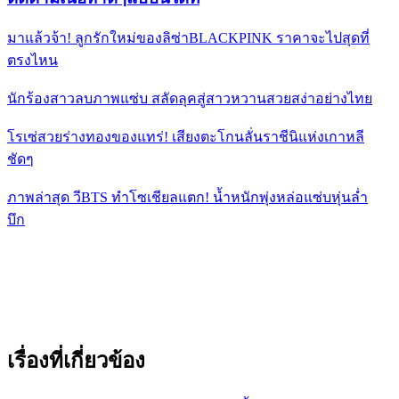
มาแล้วจ้า! ลูกรักใหม่ของลิซ่าBLACKPINK ราคาจะไปสุดที่
ตรงไหน
นักร้องสาวลบภาพแซ่บ สลัดลุคสู่สาวหวานสวยสง่าอย่างไทย
โรเซ่สวยร่างทองของแทร่! เสียงตะโกนลั่นราชีนิแห่งเกาหลี
ชัดๆ
ภาพล่าสุด วีBTS ทำโซเชียลแตก! น้ำหนักพุ่งหล่อแซ่บหุ่นล่ำ
บึก
เรื่องที่เกี่ยวข้อง