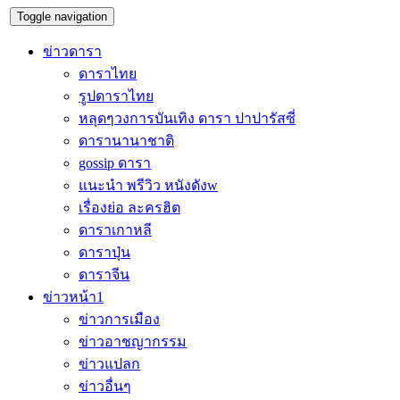
Toggle navigation
ข่าวดารา
ดาราไทย
รูปดาราไทย
หลุดๆวงการบันเทิง ดารา ปาปารัสซี่
ดารานานาชาติ
gossip ดารา
แนะนำ พรีวิว หนังดังw
เรื่องย่อ ละครฮิต
ดาราเกาหลี
ดาราปุ่น
ดาราจีน
ข่าวหน้า1
ข่าวการเมือง
ข่าวอาชญากรรม
ข่าวแปลก
ข่าวอื่นๆ