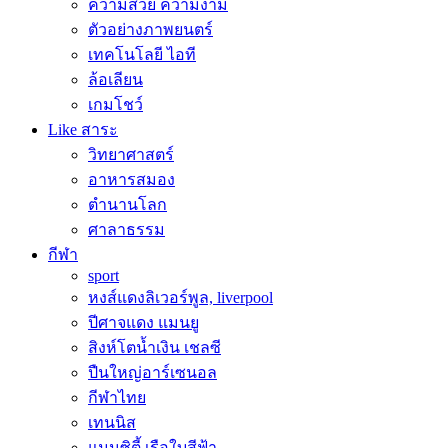
ความสวย ความงาม
ตัวอย่างภาพยนตร์
เทคโนโลยี ไอที
ล้อเลียน
เกมโชว์
Like สาระ
วิทยาศาสตร์
อาหารสมอง
ตำนานโลก
ศาลาธรรม
กีฬา
sport
หงส์แดงลิเวอร์พูล, liverpool
ปีศาจแดง แมนยู
สิงห์โตน้ำเงิน เชลซี
ปืนใหญ่อาร์เซนอล
กีฬาไทย
เทนนิส
แมนซิตี้ เรือใบสีฟ้า