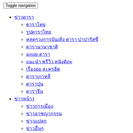
Toggle navigation
ข่าวดารา
ดาราไทย
รูปดาราไทย
หลุดๆวงการบันเทิง ดารา ปาปารัสซี่
ดารานานาชาติ
gossip ดารา
แนะนำ พรีวิว หนังดังw
เรื่องย่อ ละครฮิต
ดาราเกาหลี
ดาราปุ่น
ดาราจีน
ข่าวหน้า1
ข่าวการเมือง
ข่าวอาชญากรรม
ข่าวแปลก
ข่าวอื่นๆ