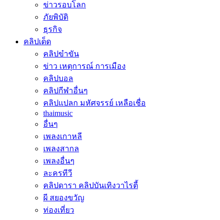
ข่าวรอบโลก
ภัยพิบัติ
ธุรกิจ
คลิปเด็ด
คลิปขำขัน
ข่าว เหตุการณ์ การเมือง
คลิปบอล
คลิปกีฬาอื่นๆ
คลิปแปลก มหัศจรรย์ เหลือเชื่อ
thaimusic
อื่นๆ
เพลงเกาหลี
เพลงสากล
เพลงอื่นๆ
ละครทีวี
คลิปดารา คลิปบันเทิงวาไรตี้
ผี สยองขวัญ
ท่องเที่ยว