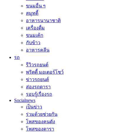
ขนมอื่น ๆ
สมูทตี้
อาหารนานาชาติ
เครื่องดื่ม
ขนมเค้ก
กับข้าว
อาหารคลีน
รถ
รีวิวรถยนต์
พริตตี้ มอเตอร์โชว์
ข่าวรถยนต์
ส่องรถดารา
รอบรู้เรื่องรถ
Socialnews
เป็นข่าว
ร่วมด้วยช่วยกัน
โพสของคนดัง
โพสของดารา