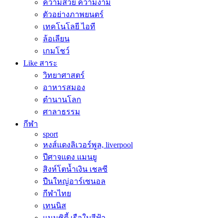
ความสวย ความงาม
ตัวอย่างภาพยนตร์
เทคโนโลยี ไอที
ล้อเลียน
เกมโชว์
Like สาระ
วิทยาศาสตร์
อาหารสมอง
ตำนานโลก
ศาลาธรรม
กีฬา
sport
หงส์แดงลิเวอร์พูล, liverpool
ปีศาจแดง แมนยู
สิงห์โตน้ำเงิน เชลซี
ปืนใหญ่อาร์เซนอล
กีฬาไทย
เทนนิส
แมนซิตี้ เรือใบสีฟ้า