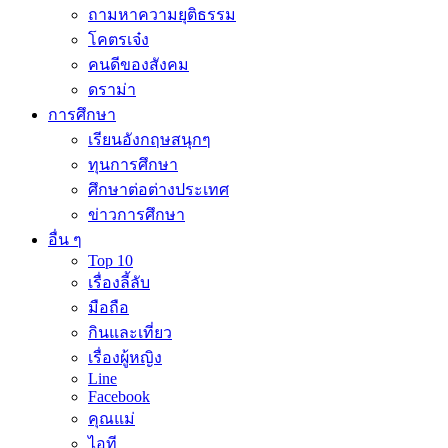
ถามหาความยุติธรรม
โคตรเจ๋ง
คนดีของสังคม
ดราม่า
การศึกษา
เรียนอังกฤษสนุกๆ
ทุนการศึกษา
ศึกษาต่อต่างประเทศ
ข่าวการศึกษา
อื่น ๆ
Top 10
เรื่องลี้ลับ
มือถือ
กินและเที่ยว
เรื่องผู้หญิง
Line
Facebook
คุณแม่
ไอที