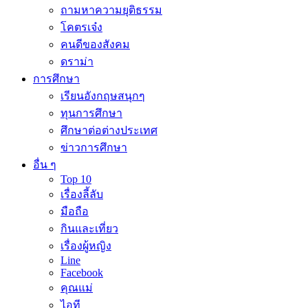
ถามหาความยุติธรรม
โคตรเจ๋ง
คนดีของสังคม
ดราม่า
การศึกษา
เรียนอังกฤษสนุกๆ
ทุนการศึกษา
ศึกษาต่อต่างประเทศ
ข่าวการศึกษา
อื่น ๆ
Top 10
เรื่องลี้ลับ
มือถือ
กินและเที่ยว
เรื่องผู้หญิง
Line
Facebook
คุณแม่
ไอที