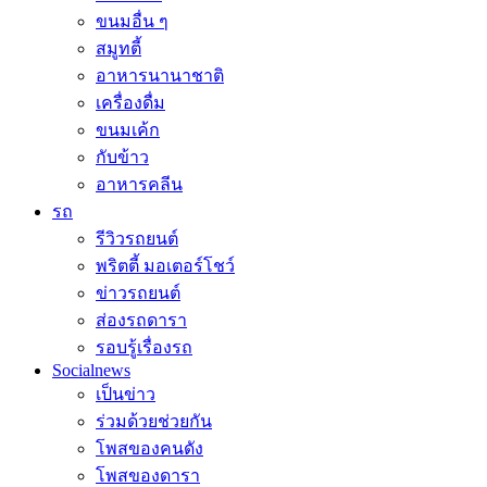
ขนมอื่น ๆ
สมูทตี้
อาหารนานาชาติ
เครื่องดื่ม
ขนมเค้ก
กับข้าว
อาหารคลีน
รถ
รีวิวรถยนต์
พริตตี้ มอเตอร์โชว์
ข่าวรถยนต์
ส่องรถดารา
รอบรู้เรื่องรถ
Socialnews
เป็นข่าว
ร่วมด้วยช่วยกัน
โพสของคนดัง
โพสของดารา