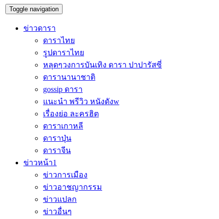
Toggle navigation
ข่าวดารา
ดาราไทย
รูปดาราไทย
หลุดๆวงการบันเทิง ดารา ปาปารัสซี่
ดารานานาชาติ
gossip ดารา
แนะนำ พรีวิว หนังดังw
เรื่องย่อ ละครฮิต
ดาราเกาหลี
ดาราปุ่น
ดาราจีน
ข่าวหน้า1
ข่าวการเมือง
ข่าวอาชญากรรม
ข่าวแปลก
ข่าวอื่นๆ