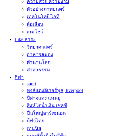
ความสวย ความงาม
ตัวอย่างภาพยนตร์
เทคโนโลยี ไอที
ล้อเลียน
เกมโชว์
Like สาระ
วิทยาศาสตร์
อาหารสมอง
ตำนานโลก
ศาลาธรรม
กีฬา
sport
หงส์แดงลิเวอร์พูล, liverpool
ปีศาจแดง แมนยู
สิงห์โตน้ำเงิน เชลซี
ปืนใหญ่อาร์เซนอล
กีฬาไทย
เทนนิส
แมนซิตี้ เรือใบสีฟ้า