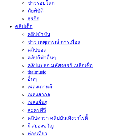
ข่าวรอบโลก
ภัยพิบัติ
ธุรกิจ
คลิปเด็ด
คลิปขำขัน
ข่าว เหตุการณ์ การเมือง
คลิปบอล
คลิปกีฬาอื่นๆ
คลิปแปลก มหัศจรรย์ เหลือเชื่อ
thaimusic
อื่นๆ
เพลงเกาหลี
เพลงสากล
เพลงอื่นๆ
ละครทีวี
คลิปดารา คลิปบันเทิงวาไรตี้
ผี สยองขวัญ
ท่องเที่ยว