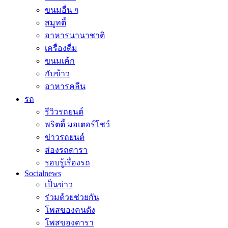
ขนมอื่น ๆ
สมูทตี้
อาหารนานาชาติ
เครื่องดื่ม
ขนมเค้ก
กับข้าว
อาหารคลีน
รถ
รีวิวรถยนต์
พริตตี้ มอเตอร์โชว์
ข่าวรถยนต์
ส่องรถดารา
รอบรู้เรื่องรถ
Socialnews
เป็นข่าว
ร่วมด้วยช่วยกัน
โพสของคนดัง
โพสของดารา