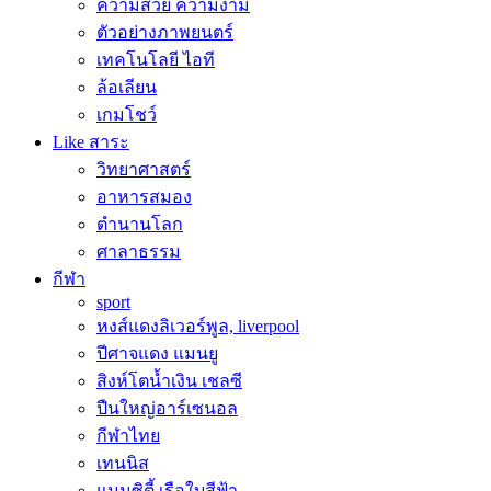
ความสวย ความงาม
ตัวอย่างภาพยนตร์
เทคโนโลยี ไอที
ล้อเลียน
เกมโชว์
Like สาระ
วิทยาศาสตร์
อาหารสมอง
ตำนานโลก
ศาลาธรรม
กีฬา
sport
หงส์แดงลิเวอร์พูล, liverpool
ปีศาจแดง แมนยู
สิงห์โตน้ำเงิน เชลซี
ปืนใหญ่อาร์เซนอล
กีฬาไทย
เทนนิส
แมนซิตี้ เรือใบสีฟ้า