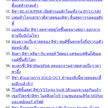
ตั้งแต่หัวจรดเท้า
ลิซ่า BLACKPINK เปิดตัวรอยสักใหม่ที่งาน BVLGARI
แฟนทั่วโลกเฮ!ข่าวดีล่าสุดของลิซ่า สิ้นสุดการรอคอยสัก
ที
แม่คุณเอ๊ย! ลิซ่า ลุคล่าสุดดูโตขึ้นดุจนางพญา ออกจาก
ค่ายปุ๊บปังไม่ไหว
ส่องความเป๊ะล่าสุดของ ลิซ่า หุ่นดีขึ้นทุกครั้งที่ปรากฎตัว
ต่อหน้าสื่อ
จับตา ลิซ่า ลลิษา กับ หลุยส์ วิตตอง แค่ชมแฟชั่นก็ดันเท
รนด์ขึ้นที่1โลก
จะเครซี่! ลิซ่าBlackPink ลุคออกงานล่าสุดสวยเป๊ะราคา
พาอึ้ง
ลิซ่า ตัวเเม่วงการ SOLD OUT ทำของสิ่งนี้ขายหมดเกลี้
ยงอีกเเล้วจ้า!
วีไอพีขั้นสุด! ลิซ่าVSTaylor Swift 2ตัวแม่เขาเจอกันแล้ว
เซอร์ไพรซ์!!ลิซ่า โผล่สิงคโปร์ ร่วมชมคอนเสิร์ต SHINee
และเทย์เลอร์ สวิฟต์
ลิซ่า มียอดสตรีมเพลงทะลุ 2 พันล้านบน Spotify เร็วสุด