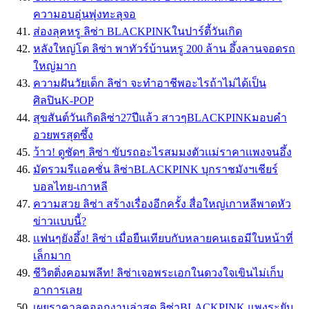
ความอบอุ่นพุ่งทะลุจอ
ส่องลุคหรู ลิซ่า BLACKPINKในปาร์ตี้วันเกิด
หลังใหญ่โต ลิซ่า พาทัวร์บ้านหรู 200 ล้าน อึ้งลานจอดรถ
ใหญ่มาก
ความฝันวัยเด็ก ลิซ่า จะทำอาชีพอะไรถ้าไม่ได้เป็น
ศิลปินK-POP
สุขสันต์วันเกิดลิซ่า27ปีแล้ว สาวๆBLACKPINKมอบคำ
อวยพรสุดซึ้ง
ว้าว! ดูชัดๆ ลิซ่า ขับรถอะไรสมมงตัวเเม่ราคาเเพงจนอึ้ง
มัดรวมรีเเอคชั่น ลิซ่าBLACKPINK บุกราชมังฯเชียร์
บอลไทย-เกาหลี
ความสวย ลิซ่า สร้างเรื่องอีกครั้ง สื่อใหญ่เกาหลีพาดหัว
ข่าวเเบบนี้?
เเฟนๆยังอึ้ง! ลิซ่า เมื่อยืนเทียบกับหลายคนเธอมีใบหน้าที่
เล็กมาก
ชีวิตติ่งคอมพลีท! ลิซ่าเจอพระเอกในดวงใจเขินไม่เก็บ
อาการเลย
เผยราคาลุคออกงานล่าสุด ลิซ่าBLACKPINK แพงระยับ