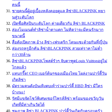
คนนี้
ชายคนนี้ผู้อยู่เบื้องหลังคอยดูแล ลิซ่าBLACKPINK ทยา
นสู่ระดับโลก
เปิดชื่อศิลปินระดับโลก ค่ายเดียวกับ ลิซ่า BLACKPINK
ส่องโมเมนต์ทำลิซ่าน้ำตาแตก ไม่คิดว่าจะมีคนรักมาก
ขนาดนี้
สื่อดังเปิดภาพ อ้าง ลิซ่า-เฟรเดริก โดนแชะด้วยกันที่ญี่ปุ่น
ส่องรถหรูอีกคัน ลิซ่าBLACKPINK สวยเท่ราคาไม่ต่ำ
กว่า30ล้าน
ลิซ่าBLACKPINKโพสต์รัวๆ จับตาฑูตLouis Vuittonอยู่ไม่
ไกลแล้ว
เเทบกรี๊ด! CEO เบอร์ต้นๆของเมืองไทย โผล่งานปาร์ตี้วัน
เกิดลิซ่า
มัดรวมคนดังบันเทิงตบเท้าร่วมปาร์ตี้ HBD ลิซ่า มีใคร
บ้างนะ!
รัศมีแขจัดโชว์พิเศษเซอร์ไพรส์ลิซ่า พร้อมของขวัญวัน
เกิดที่มีค่าเกินวัดได้
ชมภาพ ลิซ่า BLACKPINK ปาร์ตี้วันเกิดกับครอบครัว