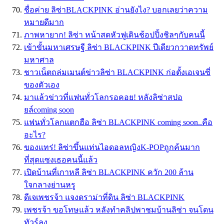
ชื่อค่าย ลิซ่าBLACKPINK อ่านยังไง? บอกเลยว่าความ
หมายดีมาก
ภาพหายาก! ลิซ่า หน้าสดหัวฟูเดินช้อปปิ้งชิลๆกับคนนี้
เข้าขั้นมหาเศรษฐี ลิซ่า BLACKPINK ปีเดียวกวาดทรัพย์
มหาศาล
ชาวเน็ตถล่มเมนต์ข่าวลิซ่า BLACKPINK ก่อตั้งเอเจนซี่
ของตัวเอง
มาแล้วข่าวที่แฟนทั่วโลกรอคอย! หลังลิซ่าสปอ
ยล์coming soon
แฟนทั่วโลกแตกฮือ ลิซ่า BLACKPINK coming soon..คือ
อะไร?
ของแทร่! ลิซ่าขึ้นแท่นไอดอลหญิงK-POPถูกค้นมาก
ที่สุดแซงเธอคนนี้แล้ว
เปิดบ้านที่เกาหลี ลิซ่า BLACKPINK ควัก 200 ล้าน
ใจกลางย่านหรู
ดีเจเพชรจ้า แจงดราม่าที่ดิน ลิซ่า BLACKPINK
เพชรจ้า ขอโทษแล้ว หลังทำคลิปพาชมบ้านลิซ่า จนโดน
ทัวร์ลง