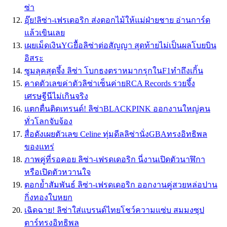
ซ่า
อุ๊ย!ลิซ่า-เฟรเดอริก ส่งดอกไม้ให้แม่ฝ่ายชาย อ่านการ์ด
แล้วเขินเลย
เผยเม็ดเงินYGยื้อลิซ่าต่อสัญญา สุดท้ายไม่เป็นผลโบยบิน
อิสระ
ซูมลุคสุดจึ้ง ลิซ่า โบกธงตราหมากรุกในF1ทำถึงเกิ้น
คาดตัวเลขค่าตัวลิซ่าเซ็นค่ายRCA Records รวยจึ้ง
เศรษฐีนีไม่เกินจริง
แตกตื่นติดเทรนด์! ลิซ่าBLACKPINK ออกงานใหญ่คน
ทั่วโลกจับจ้อง
สื่อดังเผยตัวเลข Celine ทุ่มดีลลิซ่านั่งGBAทรงอิทธิพล
ของแทร่
ภาพคู่ที่รอคอย ลิซ่า-เฟรดเดอริก นี่งานเปิดตัวนาฬิกา
หรือเปิดตัวหวานใจ
ตอกย้ำสัมพันธ์ ลิซ่า-เฟรดเดอริก ออกงานคู่สวยหล่อปาน
กิ่งทองใบหยก
เฉิดฉาย! ลิซ่าใส่แบรนด์ไทยโชว์ความแซ่บ สมมงซุป
ตาร์ทรงอิทธิพล