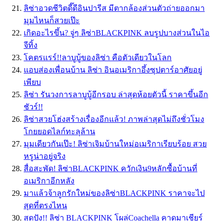
ลิซ่าอวดชีวิตดี๊ดีอินปารีส มีตากล้องส่วนตัวถ่ายออกมา
มุมไหนก็สวยเป๊ะ
เกิดอะไรขึ้น? จู่ๆ ลิซ่าBLACKPINK ลบรูปบางส่วนในไอ
จีทิ้ง
โคตรแรร์!!ลาบูบู้ของลิซ่า คือตัวเดียวในโลก
แอบส่องเพื่อนบ้าน ลิซ่า อินอเมริกาอึ้งซุปตาร์อาศัยอยู่
เพียบ
ลิซ่า รันวงการลาบูบู้อีกรอบ ล่าสุดห้อยตัวนี้ ราคาขึ้นอีก
ชัวร์!!
ลิซ่าสวยโฮ่งสร้างเรื่องอีกแล้ว! ภาพล่าสุดไม่ถึงชั่วโมง
โกยยอดไลก์ทะลุล้าน
มุมเดียวกันเป๊ะ! ลิซ่าเจิมบ้านใหม่อเมริกาเรียบร้อย สวย
หรูน่าอยู่จริง
สื่อสะพัด! ลิซ่าBLACKPINK ควักเงิน9หลักซื้อบ้านที่
อเมริกาอีกหลัง
มาแล้วจ้าลูกรักใหม่ของลิซ่าBLACKPINK ราคาจะไป
สุดที่ตรงไหน
สุดปัง!! ลิซ่า BLACKPINK โผล่Coachella คาดมาเชียร์