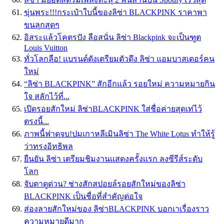
ขุ่นพระ!!!กระเป๋าใบนี้ของลิซ่า BLACKPINK ราคาพา
ขนลุกสุดๆ
อิสระแล้วโคตรปัง ลือสนั่น ลิซ่า Blackpink จะเป็นฑูต
Louis Vuitton
ทั่วโลกลือ! เเบรนด์ดังเตรียมตัวดึง ลิซ่า แอมบาสเดอร์คน
ใหม่
“ลิซ่า BLACKPINK” สักอีกแล้ว รอยใหม่ ความหมายกิน
ใจ สลักไว้ที่...
เปิดรอยสักใหม่ ลิซ่าBLACKPINK ใส่ชื่อค่ายสุดเท่ไว้
ตรงนี้...
ภาพนี้ฟาดจบ!ปมเกาหลีเมินลิซ่า The White Lotus ทำให้รู้
ว่าทรงอิทธิพล
ยืนยัน ลิซ่า เตรียมชิมงานเเสดงครั้งเเรก ลงซีรีส์ระดับ
โลก
จับตาดูด่วน? ช่างสักสปอยล์รอยสักใหม่ของลิซ่า
BLACKPINK เป็นชื่อที่สำคัญต่อใจ
ส่องลายสักใหม่ของ ลิซ่าBLACKPINK บอกเาเรื่องราว
ความหมายดีมาก