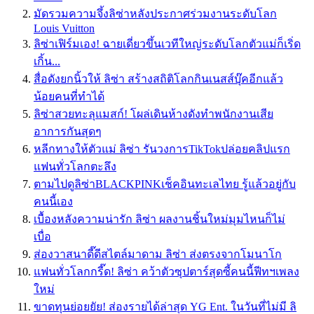
มัดรวมความจึ้งลิซ่าหลังประกาศร่วมงานระดับโลก
Louis Vuitton
ลิซ่าเฟิร์มเอง! ฉายเดี่ยวขึ้นเวทีใหญ่ระดับโลกตัวแม่ก็เริ่ด
เกิ้น...
สื่อดังยกนิ้วให้ ลิซ่า สร้างสถิติโลกกินเนสส์บุ๊คอีกแล้ว
น้อยคนที่ทำได้
ลิซ่าสวยทะลุแมสก์! โผล่เดินห้างดังทำพนักงานเสีย
อาการกันสุดๆ
หลีกทางให้ตัวแม่ ลิซ่า รันวงการTikTokปล่อยคลิปแรก
แฟนทั่วโลกตะลึง
ตามไปดูลิซ่าBLACKPINKเช็คอินทะเลไทย รู้แล้วอยู่กับ
คนนี้เอง
เบื้องหลังความน่ารัก ลิซ่า ผลงานชิ้นใหม่มุมไหนก็ไม่
เบื่อ
ส่องวาสนาดี๊ดีสไตล์มาดาม ลิซ่า ส่งตรงจากโมนาโก
แฟนทั่วโลกกรี๊ด! ลิซ่า คว้าตัวซุปตาร์สุดซี้คนนี้ฟีทฯเพลง
ใหม่
ขาดทุนย่อยยัย! ส่องรายได้ล่าสุด YG Ent. ในวันที่ไม่มี ลิ