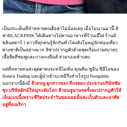
เป็นประเด็นที่ทำหลายคนฮือฮาไม่น้อยเลย เมื่อไม่นานมานี้ ลิ
ซ่าBLACKPINK ได้เดินทางไปทานอาหารที่ร้านเจ๊ไฝ ร้านมิ
ชลินสตาร์ 1 ดาวที่ทุกคนรู้จักกันทั่วโด่งดังในหมู่นักท่องเที่ยว
ต่างชาติเป็นอย่างมาก ลิซ่าปรากฎตัวด้วยชุดเรียบง่ายสบายๆ
เสื้อยืดสีชมพูเเละกางเกงยีนส์ สวมรองเท้าเเตะ
เเต่ที่หลายคนสะดุดตาคงจะหนีไม่พ้น คุณคิม ซูอิน ซีอีโอของ
Honest Trading และผู้นำเข้าบะหมี่กึ่งสำเร็จรูป Nongshim
นอกจากนี้ยังมี
ลีวอนจู ลูกสาวของ ลีแจยอง ประธานบริษัทซัม
ซุง บริษัทยักษ์ใหญ่ระดับโลก ลีวอนจูนานๆครั้งจะปรากฎตัวให้
เห็นเเบบนี้เพราะชีวิตประจำวันของเธอนั้นจะเก็บตัวเเละอาศัย
อยู่ที่อเมริกา