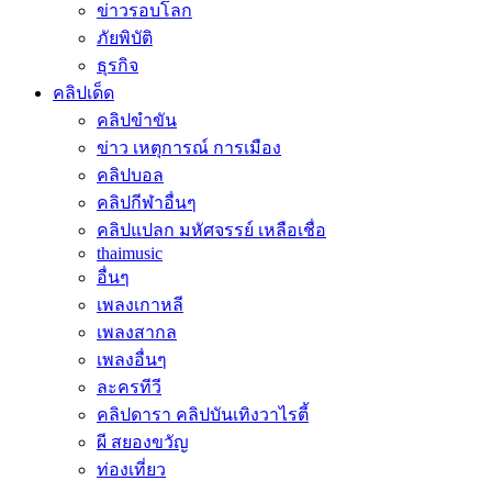
ข่าวรอบโลก
ภัยพิบัติ
ธุรกิจ
คลิปเด็ด
คลิปขำขัน
ข่าว เหตุการณ์ การเมือง
คลิปบอล
คลิปกีฬาอื่นๆ
คลิปแปลก มหัศจรรย์ เหลือเชื่อ
thaimusic
อื่นๆ
เพลงเกาหลี
เพลงสากล
เพลงอื่นๆ
ละครทีวี
คลิปดารา คลิปบันเทิงวาไรตี้
ผี สยองขวัญ
ท่องเที่ยว