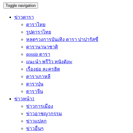
Toggle navigation
ข่าวดารา
ดาราไทย
รูปดาราไทย
หลุดๆวงการบันเทิง ดารา ปาปารัสซี่
ดารานานาชาติ
gossip ดารา
แนะนำ พรีวิว หนังดังw
เรื่องย่อ ละครฮิต
ดาราเกาหลี
ดาราปุ่น
ดาราจีน
ข่าวหน้า1
ข่าวการเมือง
ข่าวอาชญากรรม
ข่าวแปลก
ข่าวอื่นๆ