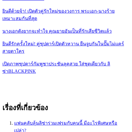
ยินดีด้วยจ้า! เปิดตัวคู่รักใหม่ของวงการ พระเอก-นางร้าย
เหมาะสมกันที่สุด
นางเอกดังยากจะทำใจ คุณยายอันเป็นที่รักเสียชีวิตเเล้ว
ยินดีรักครั้งใหม่! คู่ซุปตาร์เปิดตัวหวาน ยืนจูบกันในปั๊มไม่เเคร์
สายตาใคร
เปิดภาพซุปตาร์กัมพูชาประชันลุคสวย ใส่ชุดเดียวกับ ลิ
ซ่าBLACKPINK
เรื่องที่เกี่ยวข้อง
แฟนคลับลุ้นลิซ่าร่วมเฟรมกับคนนี้ มีอะไรพิเศษหรือ
เปล่า?