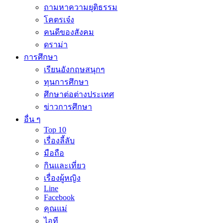
ถามหาความยุติธรรม
โคตรเจ๋ง
คนดีของสังคม
ดราม่า
การศึกษา
เรียนอังกฤษสนุกๆ
ทุนการศึกษา
ศึกษาต่อต่างประเทศ
ข่าวการศึกษา
อื่น ๆ
Top 10
เรื่องลี้ลับ
มือถือ
กินและเที่ยว
เรื่องผู้หญิง
Line
Facebook
คุณแม่
ไอที