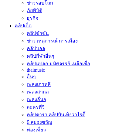
ข่าวรอบโลก
ภัยพิบัติ
ธุรกิจ
คลิปเด็ด
คลิปขำขัน
ข่าว เหตุการณ์ การเมือง
คลิปบอล
คลิปกีฬาอื่นๆ
คลิปแปลก มหัศจรรย์ เหลือเชื่อ
thaimusic
อื่นๆ
เพลงเกาหลี
เพลงสากล
เพลงอื่นๆ
ละครทีวี
คลิปดารา คลิปบันเทิงวาไรตี้
ผี สยองขวัญ
ท่องเที่ยว