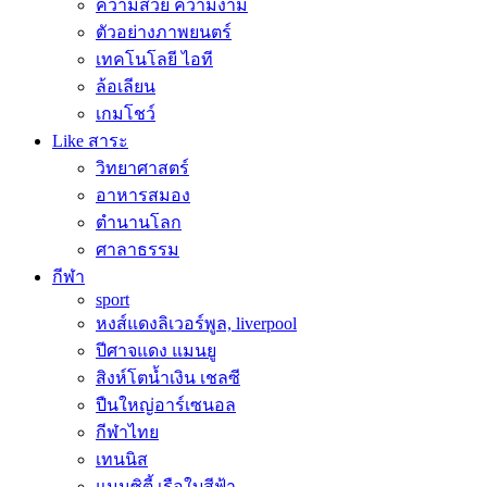
ความสวย ความงาม
ตัวอย่างภาพยนตร์
เทคโนโลยี ไอที
ล้อเลียน
เกมโชว์
Like สาระ
วิทยาศาสตร์
อาหารสมอง
ตำนานโลก
ศาลาธรรม
กีฬา
sport
หงส์แดงลิเวอร์พูล, liverpool
ปีศาจแดง แมนยู
สิงห์โตน้ำเงิน เชลซี
ปืนใหญ่อาร์เซนอล
กีฬาไทย
เทนนิส
แมนซิตี้ เรือใบสีฟ้า