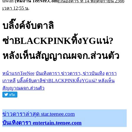
tawan
(ทีมงาน TeeNee.Com)
วันอังคาร ที่ 14 พฤศจิกายน 2566
เวลา 12:55 น.
บลิ๊งค์จับตาลิ
ซ่าBLACKPINKทิ้งYGแน่?
หลังเห็นสัญญาณผจก.ส่วนตัว
หน้าแรกTeeNee
บันเทิงดารา ข่าวดารา, ข่าวบันเทิง
ดารา
เกาหลี
บลิ๊งค์จับตาลิซ่าBLACKPINKทิ้งYGแน่? หลังเห็น
สัญญาณผจก.ส่วนตัว
ข่าวดาราล่าสุด star.teenee.com
บันเทิงดารา entertain.teenee.com