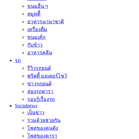
ขนมอื่น ๆ
สมูทตี้
อาหารนานาชาติ
เครื่องดื่ม
ขนมเค้ก
กับข้าว
อาหารคลีน
รถ
รีวิวรถยนต์
พริตตี้ มอเตอร์โชว์
ข่าวรถยนต์
ส่องรถดารา
รอบรู้เรื่องรถ
Socialnews
เป็นข่าว
ร่วมด้วยช่วยกัน
โพสของคนดัง
โพสของดารา