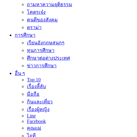
ถามหาความยุติธรรม
โคตรเจ๋ง
คนดีของสังคม
ดราม่า
การศึกษา
เรียนอังกฤษสนุกๆ
ทุนการศึกษา
ศึกษาต่อต่างประเทศ
ข่าวการศึกษา
อื่น ๆ
Top 10
เรื่องลี้ลับ
มือถือ
กินและเที่ยว
เรื่องผู้หญิง
Line
Facebook
คุณแม่
ไอที