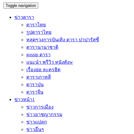
Toggle navigation
ข่าวดารา
ดาราไทย
รูปดาราไทย
หลุดๆวงการบันเทิง ดารา ปาปารัสซี่
ดารานานาชาติ
gossip ดารา
แนะนำ พรีวิว หนังดังw
เรื่องย่อ ละครฮิต
ดาราเกาหลี
ดาราปุ่น
ดาราจีน
ข่าวหน้า1
ข่าวการเมือง
ข่าวอาชญากรรม
ข่าวแปลก
ข่าวอื่นๆ