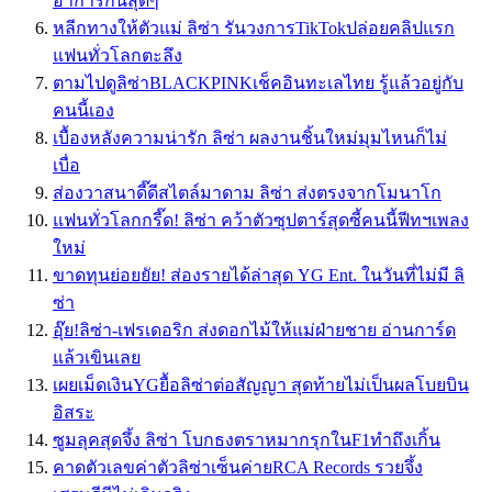
อาการกันสุดๆ
หลีกทางให้ตัวแม่ ลิซ่า รันวงการTikTokปล่อยคลิปแรก
แฟนทั่วโลกตะลึง
ตามไปดูลิซ่าBLACKPINKเช็คอินทะเลไทย รู้แล้วอยู่กับ
คนนี้เอง
เบื้องหลังความน่ารัก ลิซ่า ผลงานชิ้นใหม่มุมไหนก็ไม่
เบื่อ
ส่องวาสนาดี๊ดีสไตล์มาดาม ลิซ่า ส่งตรงจากโมนาโก
แฟนทั่วโลกกรี๊ด! ลิซ่า คว้าตัวซุปตาร์สุดซี้คนนี้ฟีทฯเพลง
ใหม่
ขาดทุนย่อยยัย! ส่องรายได้ล่าสุด YG Ent. ในวันที่ไม่มี ลิ
ซ่า
อุ๊ย!ลิซ่า-เฟรเดอริก ส่งดอกไม้ให้แม่ฝ่ายชาย อ่านการ์ด
แล้วเขินเลย
เผยเม็ดเงินYGยื้อลิซ่าต่อสัญญา สุดท้ายไม่เป็นผลโบยบิน
อิสระ
ซูมลุคสุดจึ้ง ลิซ่า โบกธงตราหมากรุกในF1ทำถึงเกิ้น
คาดตัวเลขค่าตัวลิซ่าเซ็นค่ายRCA Records รวยจึ้ง