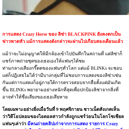
การแสดง Crazy Horse ของ ลิซ่า BLACKPINK ยังคงตกเป็น
ข่าวพาดหัว แม้การแสดงดังกล่าวจะผ่านไปเกือบสองเดือนแล้ว
แม้ว่าจะไม่อนุญาตให้มีกล้องเข้าไปบันทึกในสถานที่ แต่ลิซ่าก็
แชร์ภาพถ่ายชุดของเธอเองให้แฟนๆได้ชม
ท่ามกลางเสียงกรี๊ดดของแฟนๆทั่วโลก แต่แม้ BLINKs จะชอบ
แต่ก็ปฎิเสธไม่ได้ว่ามีบางกลุ่มที่ไม่ชอบการแสดงของลิซ่าเช่น
กันแต่การแสดงก็อยู่ภายใต้การตรวจสอบจากสื่อตั้งแต่มันเกิด
ขึ้น BLINKs พยายามอย่างหนักที่สุดเพื่อปกป้องลิซ่าจากสิ่งที่
อาจทําให้ชื่อเสียงของเธอเสียหาย
โดยเฉพาะอย่างยิ่งเมื่อวันที่ 9 พฤศจิกายน ชาวเน็ตสังเกตเห็น
ว่าวิดีโอปลอมของไอดอลสาวกําลังถูกแชร์ว่อนในโลกโซเชียล
แฟนๆเล่าว่า
มีคนถ่ายคลิปเก่าจากการแสดง รายการ Crazy