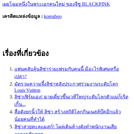
เผยโฉมหนึ่งในพระเอกคนใหม่ ของจีซู BLACKPINK
เครดิตแหล่งข้อมูล :
koreaboo
เรื่องที่เกี่ยวข้อง
แฟนคลับลุ้นลิซ่าร่วมเฟรมกับคนนี้ มีอะไรพิเศษหรือ
เปล่า?
มัดรวมความจึ้งลิซ่าหลังประกาศร่วมงานระดับโลก
Louis Vuitton
ลิซ่าเฟิร์มเอง! ฉายเดี่ยวขึ้นเวทีใหญ่ระดับโลกตัวแม่ก็เริ่ด
เกิ้น...
สื่อดังยกนิ้วให้ ลิซ่า สร้างสถิติโลกกินเนสส์บุ๊คอีกแล้ว
น้อยคนที่ทำได้
ลิซ่าสวยทะลุแมสก์! โผล่เดินห้างดังทำพนักงานเสีย