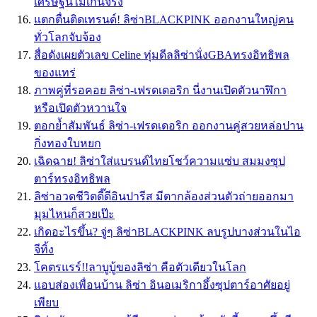
เศรษฐีนีไม่เกินจริง
แตกตื่นติดเทรนด์! ลิซ่าBLACKPINK ออกงานใหญ่คน
ทั่วโลกจับจ้อง
สื่อดังเผยตัวเลข Celine ทุ่มดีลลิซ่านั่งGBAทรงอิทธิพล
ของแทร่
ภาพคู่ที่รอคอย ลิซ่า-เฟรดเดอริก นี่งานเปิดตัวนาฬิกา
หรือเปิดตัวหวานใจ
ตอกย้ำสัมพันธ์ ลิซ่า-เฟรดเดอริก ออกงานคู่สวยหล่อปาน
กิ่งทองใบหยก
เฉิดฉาย! ลิซ่าใส่แบรนด์ไทยโชว์ความแซ่บ สมมงซุป
ตาร์ทรงอิทธิพล
ลิซ่าอวดชีวิตดี๊ดีอินปารีส มีตากล้องส่วนตัวถ่ายออกมา
มุมไหนก็สวยเป๊ะ
เกิดอะไรขึ้น? จู่ๆ ลิซ่าBLACKPINK ลบรูปบางส่วนในไอ
จีทิ้ง
โคตรแรร์!!ลาบูบู้ของลิซ่า คือตัวเดียวในโลก
แอบส่องเพื่อนบ้าน ลิซ่า อินอเมริกาอึ้งซุปตาร์อาศัยอยู่
เพียบ