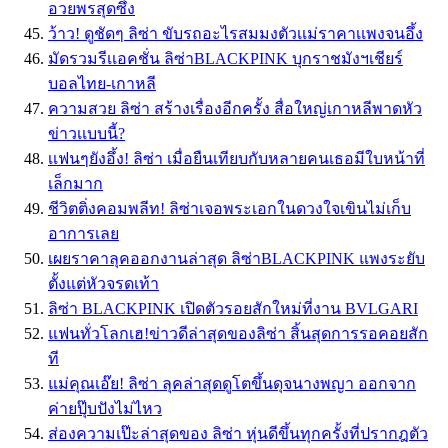
อวยพรสุดซึ้ง
ว้าว! ดูชัดๆ ลิซ่า ขับรถอะไรสมมงตัวเเม่ราคาเเพงจนอึ้ง
มัดรวมรีเเอคชั่น ลิซ่าBLACKPINK บุกราชมังฯเชียร์
บอลไทย-เกาหลี
ความสวย ลิซ่า สร้างเรื่องอีกครั้ง สื่อใหญ่เกาหลีพาดหัว
ข่าวเเบบนี้?
เเฟนๆยังอึ้ง! ลิซ่า เมื่อยืนเทียบกับหลายคนเธอมีใบหน้าที่
เล็กมาก
ชีวิตติ่งคอมพลีท! ลิซ่าเจอพระเอกในดวงใจเขินไม่เก็บ
อาการเลย
เผยราคาลุคออกงานล่าสุด ลิซ่าBLACKPINK แพงระยับ
ตั้งแต่หัวจรดเท้า
ลิซ่า BLACKPINK เปิดตัวรอยสักใหม่ที่งาน BVLGARI
แฟนทั่วโลกเฮ!ข่าวดีล่าสุดของลิซ่า สิ้นสุดการรอคอยสัก
ที
แม่คุณเอ๊ย! ลิซ่า ลุคล่าสุดดูโตขึ้นดุจนางพญา ออกจาก
ค่ายปุ๊บปังไม่ไหว
ส่องความเป๊ะล่าสุดของ ลิซ่า หุ่นดีขึ้นทุกครั้งที่ปรากฎตัว