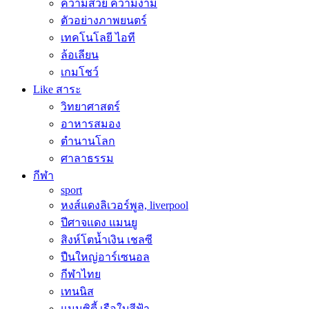
ความสวย ความงาม
ตัวอย่างภาพยนตร์
เทคโนโลยี ไอที
ล้อเลียน
เกมโชว์
Like สาระ
วิทยาศาสตร์
อาหารสมอง
ตำนานโลก
ศาลาธรรม
กีฬา
sport
หงส์แดงลิเวอร์พูล, liverpool
ปีศาจแดง แมนยู
สิงห์โตน้ำเงิน เชลซี
ปืนใหญ่อาร์เซนอล
กีฬาไทย
เทนนิส
แมนซิตี้ เรือใบสีฟ้า