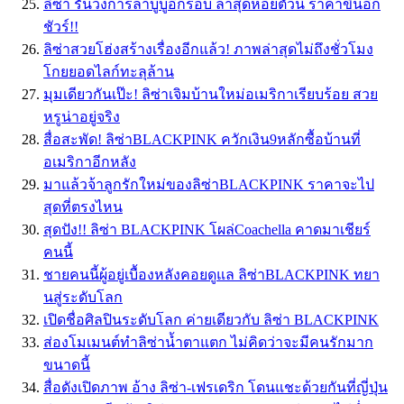
ลิซ่า รันวงการลาบูบู้อีกรอบ ล่าสุดห้อยตัวนี้ ราคาขึ้นอีก
ชัวร์!!
ลิซ่าสวยโฮ่งสร้างเรื่องอีกแล้ว! ภาพล่าสุดไม่ถึงชั่วโมง
โกยยอดไลก์ทะลุล้าน
มุมเดียวกันเป๊ะ! ลิซ่าเจิมบ้านใหม่อเมริกาเรียบร้อย สวย
หรูน่าอยู่จริง
สื่อสะพัด! ลิซ่าBLACKPINK ควักเงิน9หลักซื้อบ้านที่
อเมริกาอีกหลัง
มาแล้วจ้าลูกรักใหม่ของลิซ่าBLACKPINK ราคาจะไป
สุดที่ตรงไหน
สุดปัง!! ลิซ่า BLACKPINK โผล่Coachella คาดมาเชียร์
คนนี้
ชายคนนี้ผู้อยู่เบื้องหลังคอยดูแล ลิซ่าBLACKPINK ทยา
นสู่ระดับโลก
เปิดชื่อศิลปินระดับโลก ค่ายเดียวกับ ลิซ่า BLACKPINK
ส่องโมเมนต์ทำลิซ่าน้ำตาแตก ไม่คิดว่าจะมีคนรักมาก
ขนาดนี้
สื่อดังเปิดภาพ อ้าง ลิซ่า-เฟรเดริก โดนแชะด้วยกันที่ญี่ปุ่น