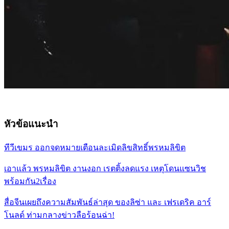
หัวข้อแนะนำ
ทีวีเขมร ออกจดหมายเตือนละเมิดลิขสิทธิ์พรหมลิขิต
เอาแล้ว พรหมลิขิต งานงอก เรตติ้งลดแรง เหตุโดนแซนวิช
พร้อมกัน2เรื่อง
สื่อจีนเผยถึงความสัมพันธ์ล่าสุด ของลิซ่า และ เฟรเดริค อาร์
โนลด์ ท่ามกลางข่าวลือร้อนฉ่า!