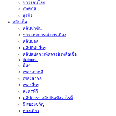
ข่าวรอบโลก
ภัยพิบัติ
ธุรกิจ
คลิปเด็ด
คลิปขำขัน
ข่าว เหตุการณ์ การเมือง
คลิปบอล
คลิปกีฬาอื่นๆ
คลิปแปลก มหัศจรรย์ เหลือเชื่อ
thaimusic
อื่นๆ
เพลงเกาหลี
เพลงสากล
เพลงอื่นๆ
ละครทีวี
คลิปดารา คลิปบันเทิงวาไรตี้
ผี สยองขวัญ
ท่องเที่ยว