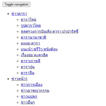
Toggle navigation
ข่าวดารา
ดาราไทย
รูปดาราไทย
หลุดๆวงการบันเทิง ดารา ปาปารัสซี่
ดารานานาชาติ
gossip ดารา
แนะนำ พรีวิว หนังดังw
เรื่องย่อ ละครฮิต
ดาราเกาหลี
ดาราปุ่น
ดาราจีน
ข่าวหน้า1
ข่าวการเมือง
ข่าวอาชญากรรม
ข่าวแปลก
ข่าวอื่นๆ