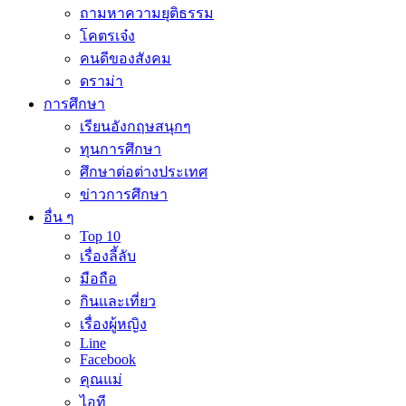
ถามหาความยุติธรรม
โคตรเจ๋ง
คนดีของสังคม
ดราม่า
การศึกษา
เรียนอังกฤษสนุกๆ
ทุนการศึกษา
ศึกษาต่อต่างประเทศ
ข่าวการศึกษา
อื่น ๆ
Top 10
เรื่องลี้ลับ
มือถือ
กินและเที่ยว
เรื่องผู้หญิง
Line
Facebook
คุณแม่
ไอที