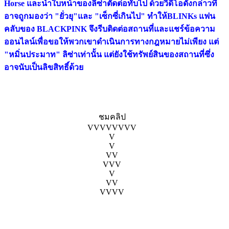
Horse และนำใบหน้าของลิซ่าตัดต่อทับไป ด้วยวิดีโอดังกล่าวที่
อาจถูกมองว่า "ยั่วยุ"และ "เซ็กซี่เกินไป" ทำให้BLINKs แฟน
คลับของ BLACKPINK จึงรีบติดต่อสถานที่และแชร์ข้อความ
ออนไลน์เพื่อขอให้พวกเขาดําเนินการทางกฎหมายไม่เพียง แต่
"หมิ่นประมาท" ลิซ่าเท่านั้น แต่ยังใช้ทรัพย์สินของสถานที่ซึ่ง
อาจนับเป็นลิขสิทธิ์ด้วย
ชมคลิป
VVVVVVVV
V
V
VV
VVV
V
VV
VVVV