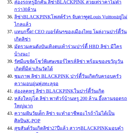
ส่องรถหรูอีกคัน ลิซ่าBLACKPINK สวยเท่ราคาไม่ต่ำ
กว่า30ล้าน
ลิซ่าBLACKPINKโพสต์รัวๆ จับตาฑูตLouis Vuittonอยู่ไม่
ไกลแล้ว
เเทบกรี๊ด! CEO เบอร์ต้นๆของเมืองไทย โผล่งานปาร์ตี้วัน
เกิดลิซ่า
มัดรวมคนดังบันเทิงตบเท้าร่วมปาร์ตี้ HBD ลิซ่า มีใคร
บ้างนะ!
รัศมีแขจัดโชว์พิเศษเซอร์ไพรส์ลิซ่า พร้อมของขวัญวัน
เกิดที่มีค่าเกินวัดได้
ชมภาพ ลิซ่า BLACKPINK ปาร์ตี้วันเกิดกับครอบครัว
ความอบอุ่นพุ่งทะลุจอ
ส่องลุคหรู ลิซ่า BLACKPINKในปาร์ตี้วันเกิด
หลังใหญ่โต ลิซ่า พาทัวร์บ้านหรู 200 ล้าน อึ้งลานจอดรถ
ใหญ่มาก
ความฝันวัยเด็ก ลิซ่า จะทำอาชีพอะไรถ้าไม่ได้เป็น
ศิลปินK-POP
สุขสันต์วันเกิดลิซ่า27ปีแล้ว สาวๆBLACKPINKมอบคำ