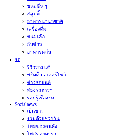
ขนมอื่น ๆ
สมูทตี้
อาหารนานาชาติ
เครื่องดื่ม
ขนมเค้ก
กับข้าว
อาหารคลีน
รถ
รีวิวรถยนต์
พริตตี้ มอเตอร์โชว์
ข่าวรถยนต์
ส่องรถดารา
รอบรู้เรื่องรถ
Socialnews
เป็นข่าว
ร่วมด้วยช่วยกัน
โพสของคนดัง
โพสของดารา