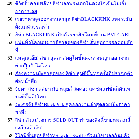
ชีวิตติ่งคอมพลีท! ลิซ่าเจอพระเอกในดวงใจเขินไม่เก็บ
อาการเลย
เผยราคาลุคออกงานล่าสุด ลิซ่าBLACKPINK แพงระยับ
ตั้งแต่หัวจรดเท้า
ลิซ่า BLACKPINK เปิดตัวรอยสักใหม่ที่งาน BVLGARI
แฟนทั่วโลกเฮ!ข่าวดีล่าสุดของลิซ่า สิ้นสุดการรอคอยสัก
ที
แม่คุณเอ๊ย! ลิซ่า ลุคล่าสุดดูโตขึ้นดุจนางพญา ออกจาก
ค่ายปุ๊บปังไม่ไหว
ส่องความเป๊ะล่าสุดของ ลิซ่า หุ่นดีขึ้นทุกครั้งที่ปรากฎตัว
ต่อหน้าสื่อ
จับตา ลิซ่า ลลิษา กับ หลุยส์ วิตตอง แค่ชมแฟชั่นก็ดันเท
รนด์ขึ้นที่1โลก
จะเครซี่! ลิซ่าBlackPink ลุคออกงานล่าสุดสวยเป๊ะราคา
พาอึ้ง
ลิซ่า ตัวเเม่วงการ SOLD OUT ทำของสิ่งนี้ขายหมดเกลี้
ยงอีกเเล้วจ้า!
วีไอพีขั้นสุด! ลิซ่าVSTaylor Swift 2ตัวแม่เขาเจอกันแล้ว