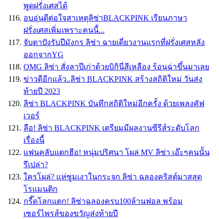
พูดฝรั่งเศสได้
อบอุ่นดีต่อใจสาเหตุลิซ่าBLACKPINK เรียนภาษา
ฝรั่งเศสเพิ่มเพราะคนนี้...
จับตาปังรับปีมังกร ลิซ่า ฉายเดี่ยวงานแรกที่ฝรั่งเศสหลัง
ออกจากYG
OMG ลิซ่า สั่งลาปีเก่าด้วยบิกินี่สีเหลือง ร้อนฉ่าขึ้นมาเลย
ข่าวดีอีกแล้ว..ลิซ่า BLACKPINK สร้างสถิติใหม่ วันส่ง
ท้ายปี 2023
ลิซ่า BLACKPINK บันทึกสถิติใหม่อีกครั้ง ด้วยเพลงคัฟ
เวอร์
ลือ! ลิซ่า BLACKPINK เตรียมมีผลงานซีรีส์ระดับโลก
เรื่องนี้
แฟนคลับแตกฮือ! หนุ่มปริศนา โผล่ MV ลิซ่า เอ๊ะๆคนนั้น
รึเปล่า?
ใครโผล่? เเห่ซูมเงาในกระจก ลิซ่า ฉลองคริสต์มาสสุด
โรแมนติก
กรี๊ดโลกแตก! ลิซ่าฉลองครบ100ล้านฟอล พร้อม
เซอร์ไพรส์ของขวัญส่งท้ายปี