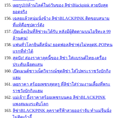
เผยรูป10ล้านไลค์ใน6วันของ ลิซ่าBlackpink สวยปังสุด
ยอดจริง
เฉลยแล้วหนุ่มนั่งข้าง ลิซ่าBLACKPINK ติดขอบสนาม
ที่แท้คือซุปตาร์ดัง
เปิดเม็ดเงินที่ลิซ่าจะได้รับ หลังมีผู้ติดตามบนไอจีทะลุ 99
ล้านคน!
แฟนทั่วโลกยินดีสนั่น! ยอดฟอลลิซ่าพุ่งไม่หยุดK-POPคน
แรกที่ทำได้
สุดปัง! ส่องราคาลุคนี้ของ ลิซ่า ใส่เเบรนด์ไทย-เครื่อง
ประดับเฉียดเเสน
เปิดเมนต์ชาวเน็ตวิจารณ์ชุดลิซ่า ใส่ไปพระราชวังบักกิง
แฮม
เผยราคา สร้อยเพชรสุดหรู ที่ลิซ่าใส่ร่วมงานเลี้ยงที่พระ
ราชวังบักกิงแฮม
เเม่เจ้า! อึ้งราคาสร้อยเพชรบนคอ ลิซ่าBLACKPINK
เเพงสมมงระดับโลก
ลิซ่าBLACKPINK ลุคราตรีฟ้าสวยออร่าจับ ทำเเม่จีนนั่ง
ไม่ติดเก้าอี้