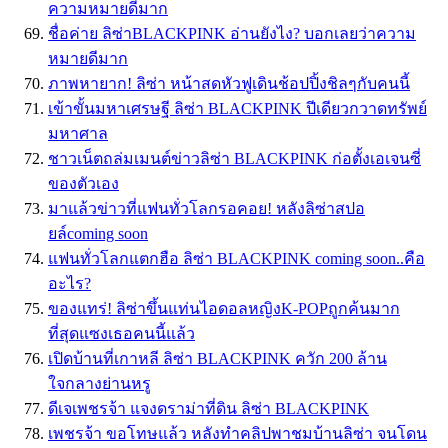
ความหมายดีมาก
ชื่อค่าย ลิซ่าBLACKPINK อ่านยังไง? บอกเลยว่าความ
หมายดีมาก
ภาพหายาก! ลิซ่า หน้าสดหัวฟูเดินช้อปปิ้งชิลๆกับคนนี้
เข้าขั้นมหาเศรษฐี ลิซ่า BLACKPINK ปีเดียวกวาดทรัพย์
มหาศาล
ชาวเน็ตถล่มเมนต์ข่าวลิซ่า BLACKPINK ก่อตั้งเอเจนซี่
ของตัวเอง
มาแล้วข่าวที่แฟนทั่วโลกรอคอย! หลังลิซ่าสปอ
ยล์coming soon
แฟนทั่วโลกแตกฮือ ลิซ่า BLACKPINK coming soon..คือ
อะไร?
ของแทร่! ลิซ่าขึ้นแท่นไอดอลหญิงK-POPถูกค้นมาก
ที่สุดแซงเธอคนนี้แล้ว
เปิดบ้านที่เกาหลี ลิซ่า BLACKPINK ควัก 200 ล้าน
ใจกลางย่านหรู
ดีเจเพชรจ้า แจงดราม่าที่ดิน ลิซ่า BLACKPINK
เพชรจ้า ขอโทษแล้ว หลังทำคลิปพาชมบ้านลิซ่า จนโดน