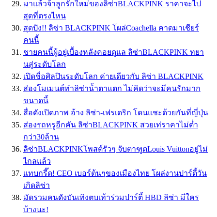
มาแล้วจ้าลูกรักใหม่ของลิซ่าBLACKPINK ราคาจะไป
สุดที่ตรงไหน
สุดปัง!! ลิซ่า BLACKPINK โผล่Coachella คาดมาเชียร์
คนนี้
ชายคนนี้ผู้อยู่เบื้องหลังคอยดูแล ลิซ่าBLACKPINK ทยา
นสู่ระดับโลก
เปิดชื่อศิลปินระดับโลก ค่ายเดียวกับ ลิซ่า BLACKPINK
ส่องโมเมนต์ทำลิซ่าน้ำตาแตก ไม่คิดว่าจะมีคนรักมาก
ขนาดนี้
สื่อดังเปิดภาพ อ้าง ลิซ่า-เฟรเดริก โดนแชะด้วยกันที่ญี่ปุ่น
ส่องรถหรูอีกคัน ลิซ่าBLACKPINK สวยเท่ราคาไม่ต่ำ
กว่า30ล้าน
ลิซ่าBLACKPINKโพสต์รัวๆ จับตาฑูตLouis Vuittonอยู่ไม่
ไกลแล้ว
เเทบกรี๊ด! CEO เบอร์ต้นๆของเมืองไทย โผล่งานปาร์ตี้วัน
เกิดลิซ่า
มัดรวมคนดังบันเทิงตบเท้าร่วมปาร์ตี้ HBD ลิซ่า มีใคร
บ้างนะ!