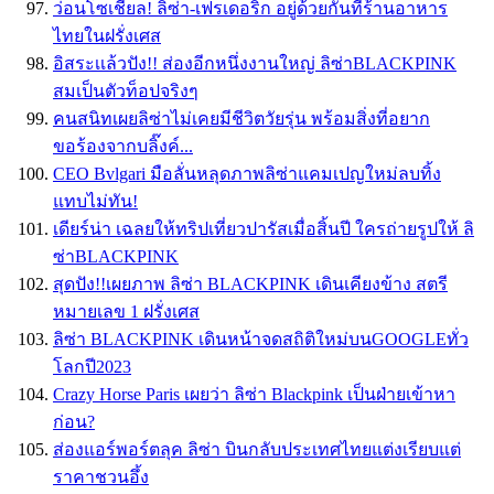
ว่อนโซเชียล! ลิซ่า-เฟรเดอริก อยู่ด้วยกันที่ร้านอาหาร
ไทยในฝรั่งเศส
อิสระเเล้วปัง!! ส่องอีกหนึ่งงานใหญ่ ลิซ่าBLACKPINK
สมเป็นตัวท็อปจริงๆ
คนสนิทเผยลิซ่าไม่เคยมีชีวิตวัยรุ่น พร้อมสิ่งที่อยาก
ขอร้องจากบลิ๊งค์...
CEO Bvlgari มือลั่นหลุดภาพลิซ่าแคมเปญใหม่ลบทิ้ง
แทบไม่ทัน!
เดียร์น่า เฉลยให้ทริปเที่ยวปารัสเมื่อสิ้นปี ใครถ่ายรูปให้ ลิ
ซ่าBLACKPINK
สุดปัง!!เผยภาพ ลิซ่า BLACKPINK เดินเคียงข้าง สตรี
หมายเลข 1 ฝรั่งเศส
ลิซ่า BLACKPINK เดินหน้าจดสถิติใหม่บนGOOGLEทั่ว
โลกปี2023
Crazy Horse Paris เผยว่า ลิซ่า Blackpink เป็นฝ่ายเข้าหา
ก่อน?
ส่องแอร์พอร์ตลุค ลิซ่า บินกลับประเทศไทยแต่งเรียบแต่
ราคาชวนอึ้ง