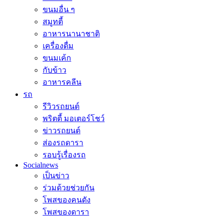
ขนมอื่น ๆ
สมูทตี้
อาหารนานาชาติ
เครื่องดื่ม
ขนมเค้ก
กับข้าว
อาหารคลีน
รถ
รีวิวรถยนต์
พริตตี้ มอเตอร์โชว์
ข่าวรถยนต์
ส่องรถดารา
รอบรู้เรื่องรถ
Socialnews
เป็นข่าว
ร่วมด้วยช่วยกัน
โพสของคนดัง
โพสของดารา