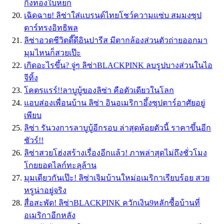
กิ่งทองใบหยก
เฉิดฉาย! ลิซ่าใส่แบรนด์ไทยโชว์ความแซ่บ สมมงซุป
ตาร์ทรงอิทธิพล
ลิซ่าอวดชีวิตดี๊ดีอินปารีส มีตากล้องส่วนตัวถ่ายออกมา
มุมไหนก็สวยเป๊ะ
เกิดอะไรขึ้น? จู่ๆ ลิซ่าBLACKPINK ลบรูปบางส่วนในไอ
จีทิ้ง
โคตรแรร์!!ลาบูบู้ของลิซ่า คือตัวเดียวในโลก
แอบส่องเพื่อนบ้าน ลิซ่า อินอเมริกาอึ้งซุปตาร์อาศัยอยู่
เพียบ
ลิซ่า รันวงการลาบูบู้อีกรอบ ล่าสุดห้อยตัวนี้ ราคาขึ้นอีก
ชัวร์!!
ลิซ่าสวยโฮ่งสร้างเรื่องอีกแล้ว! ภาพล่าสุดไม่ถึงชั่วโมง
โกยยอดไลก์ทะลุล้าน
มุมเดียวกันเป๊ะ! ลิซ่าเจิมบ้านใหม่อเมริกาเรียบร้อย สวย
หรูน่าอยู่จริง
สื่อสะพัด! ลิซ่าBLACKPINK ควักเงิน9หลักซื้อบ้านที่
อเมริกาอีกหลัง