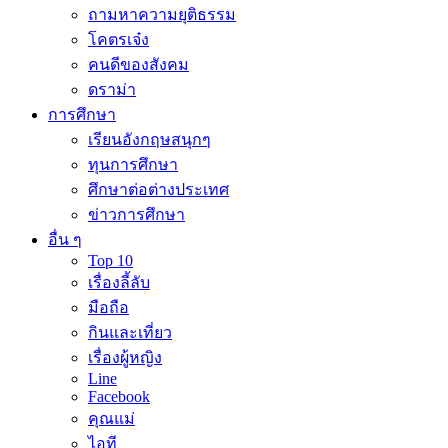
ถามหาความยุติธรรม
โคตรเจ๋ง
คนดีของสังคม
ดราม่า
การศึกษา
เรียนอังกฤษสนุกๆ
ทุนการศึกษา
ศึกษาต่อต่างประเทศ
ข่าวการศึกษา
อื่น ๆ
Top 10
เรื่องลี้ลับ
มือถือ
กินและเที่ยว
เรื่องผู้หญิง
Line
Facebook
คุณแม่
ไอที