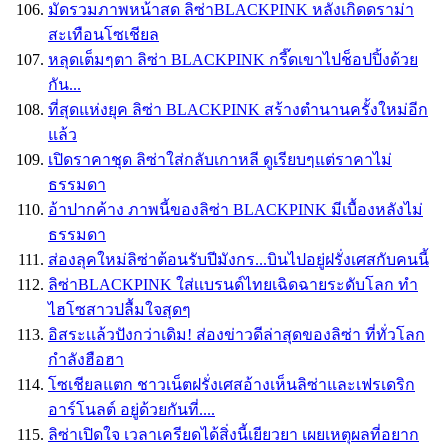
มัดรวมภาพหน้าสด ลิซ่าBLACKPINK หลังเกิดดราม่า
สะเทือนโซเชียล
หลุดเต็มๆตา ลิซ่า BLACKPINK กรี๊ดเขาไปช็อปปิ้งด้วย
กัน...
ที่สุดแห่งยุค ลิซ่า BLACKPINK สร้างตำนานครั้งใหม่อีก
แล้ว
เปิดราคาชุด ลิซ่าใส่กลับเกาหลี ดูเรียบๆแต่ราคาไม่
ธรรมดา
อ้าปากค้าง ภาพนี้ของลิซ่า BLACKPINK มีเบื้องหลังไม่
ธรรมดา
ส่องลุคใหม่ลิซ่าต้อนรับปีมังกร...บินไปอยู่ฝรั่งเศสกับคนนี้
ลิซ่าBLACKPINK ใส่เเบรนด์ไทยเฉิดฉายระดับโลก ทำ
ไฮโซสาวปลื้มใจสุดๆ
อิสระเเล้วปังกว่าเดิม! ส่องข่าวดีล่าสุดของลิซ่า ที่ทั่วโลก
กำลังฮือฮา
โซเชียลแตก ชาวเน็ตฝรั่งเศสอ้างเห็นลิซ่าและเฟรเดริก
อาร์โนลต์ อยู่ด้วยกันที่....
ลิซ่าเปิดใจ เวลาเครียดได้สิ่งนี้เยียวยา เผยเหตุผลที่อยาก