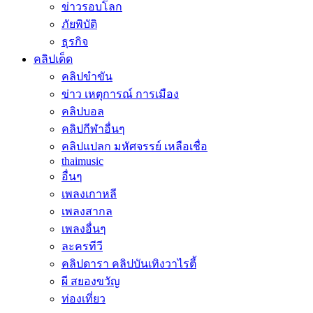
ข่าวรอบโลก
ภัยพิบัติ
ธุรกิจ
คลิปเด็ด
คลิปขำขัน
ข่าว เหตุการณ์ การเมือง
คลิปบอล
คลิปกีฬาอื่นๆ
คลิปแปลก มหัศจรรย์ เหลือเชื่อ
thaimusic
อื่นๆ
เพลงเกาหลี
เพลงสากล
เพลงอื่นๆ
ละครทีวี
คลิปดารา คลิปบันเทิงวาไรตี้
ผี สยองขวัญ
ท่องเที่ยว