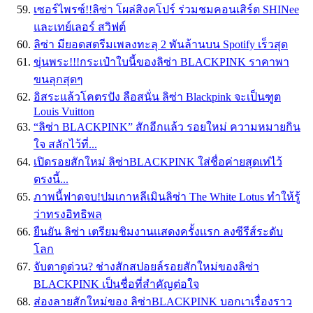
เซอร์ไพรซ์!!ลิซ่า โผล่สิงคโปร์ ร่วมชมคอนเสิร์ต SHINee
และเทย์เลอร์ สวิฟต์
ลิซ่า มียอดสตรีมเพลงทะลุ 2 พันล้านบน Spotify เร็วสุด
ขุ่นพระ!!!กระเป๋าใบนี้ของลิซ่า BLACKPINK ราคาพา
ขนลุกสุดๆ
อิสระแล้วโคตรปัง ลือสนั่น ลิซ่า Blackpink จะเป็นฑูต
Louis Vuitton
“ลิซ่า BLACKPINK” สักอีกแล้ว รอยใหม่ ความหมายกิน
ใจ สลักไว้ที่...
เปิดรอยสักใหม่ ลิซ่าBLACKPINK ใส่ชื่อค่ายสุดเท่ไว้
ตรงนี้...
ภาพนี้ฟาดจบ!ปมเกาหลีเมินลิซ่า The White Lotus ทำให้รู้
ว่าทรงอิทธิพล
ยืนยัน ลิซ่า เตรียมชิมงานเเสดงครั้งเเรก ลงซีรีส์ระดับ
โลก
จับตาดูด่วน? ช่างสักสปอยล์รอยสักใหม่ของลิซ่า
BLACKPINK เป็นชื่อที่สำคัญต่อใจ
ส่องลายสักใหม่ของ ลิซ่าBLACKPINK บอกเาเรื่องราว