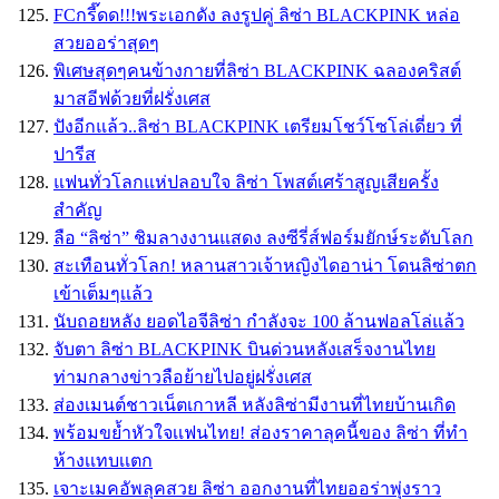
FCกรี๊ดด!!!พระเอกดัง ลงรูปคู่ ลิซ่า BLACKPINK หล่อ
สวยออร่าสุดๆ
พิเศษสุดๆคนข้างกายที่ลิซ่า BLACKPINK ฉลองคริสต์
มาสอีฟด้วยที่ฝรั่งเศส
ปังอีกแล้ว..ลิซ่า BLACKPINK เตรียมโชว์โซโล่เดี่ยว ที่
ปารีส
แฟนทั่วโลกแห่ปลอบใจ ลิซ่า โพสต์เศร้าสูญเสียครั้ง
สำคัญ
ลือ “ลิซ่า” ชิมลางงานแสดง ลงซีรี่ส์ฟอร์มยักษ์ระดับโลก
สะเทือนทั่วโลก! หลานสาวเจ้าหญิงไดอาน่า โดนลิซ่าตก
เข้าเต็มๆเเล้ว
นับถอยหลัง ยอดไอจีลิซ่า กำลังจะ 100 ล้านฟอลโล่แล้ว
จับตา ลิซ่า BLACKPINK บินด่วนหลังเสร็จงานไทย
ท่ามกลางข่าวลือย้ายไปอยู่ฝรั่งเศส
ส่องเมนต์ชาวเน็ตเกาหลี หลังลิซ่ามีงานที่ไทยบ้านเกิด
พร้อมขย้ำหัวใจเเฟนไทย! ส่องราคาลุคนี้ของ ลิซ่า ที่ทำ
ห้างเเทบเเตก
เจาะเมคอัพลุคสวย ลิซ่า ออกงานที่ไทยออร่าพุ่งราว