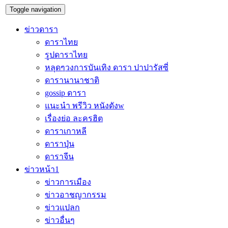
Toggle navigation
ข่าวดารา
ดาราไทย
รูปดาราไทย
หลุดๆวงการบันเทิง ดารา ปาปารัสซี่
ดารานานาชาติ
gossip ดารา
แนะนำ พรีวิว หนังดังw
เรื่องย่อ ละครฮิต
ดาราเกาหลี
ดาราปุ่น
ดาราจีน
ข่าวหน้า1
ข่าวการเมือง
ข่าวอาชญากรรม
ข่าวแปลก
ข่าวอื่นๆ