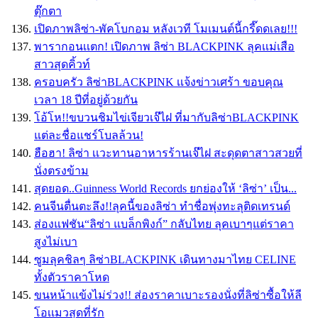
ตุ๊กตา
เปิดภาพลิซ่า-พัคโบกอม หลังเวที โมเมนต์นี้กรี๊ดดเลย!!!
พารากอนเเตก! เปิดภาพ ลิซ่า BLACKPINK ลุคเเม่เสือ
สาวสุดคิ้วท์
ครอบครัว ลิซ่าBLACKPINK เเจ้งข่าวเศร้า ขอบคุณ
เวลา 18 ปีที่อยู่ด้วยกัน
โอ้โห!!ขบวนชิมไข่เจียวเจ๊ไฝ ที่มากับลิซ่าBLACKPINK
แต่ละชื่อแชร์โบลล้วน!
ฮือฮา! ลิซ่า เเวะทานอาหารร้านเจ๊ไฝ สะดุดตาสาวสวยที่
นั่งตรงข้าม
สุดยอด..Guinness World Records ยกย่องให้ ‘ลิซ่า’ เป็น...
คนจีนตื่นตะลึง!!ลุคนี้ของลิซ่า ทำชื่อพุ่งทะลุติดเทรนด์
ส่องแฟชัน“ลิซ่า แบล็กพิงก์” กลับไทย ลุคเบาๆแต่ราคา
สูงไม่เบา
ซูมลุคชิลๆ ลิซ่าBLACKPINK เดินทางมาไทย CELINE
ทั้งตัวราคาโหด
ขนหน้าเเข้งไม่ร่วง!! ส่องราคาเบาะรองนั่งที่ลิซ่าซื้อให้ลี
โอเเมวสุดที่รัก