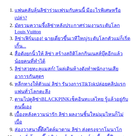
แฟนคลับลุ้นลิซ่าร่วมเฟรมกับคนนี้ มีอะไรพิเศษหรือ
เปล่า?
มัดรวมความจึ้งลิซ่าหลังประกาศร่วมงานระดับโลก
Louis Vuitton
ลิซ่าเฟิร์มเอง! ฉายเดี่ยวขึ้นเวทีใหญ่ระดับโลกตัวแม่ก็เริ่ด
เกิ้น...
สื่อดังยกนิ้วให้ ลิซ่า สร้างสถิติโลกกินเนสส์บุ๊คอีกแล้ว
น้อยคนที่ทำได้
ลิซ่าสวยทะลุแมสก์! โผล่เดินห้างดังทำพนักงานเสีย
อาการกันสุดๆ
หลีกทางให้ตัวแม่ ลิซ่า รันวงการTikTokปล่อยคลิปแรก
แฟนทั่วโลกตะลึง
ตามไปดูลิซ่าBLACKPINKเช็คอินทะเลไทย รู้แล้วอยู่กับ
คนนี้เอง
เบื้องหลังความน่ารัก ลิซ่า ผลงานชิ้นใหม่มุมไหนก็ไม่
เบื่อ
ส่องวาสนาดี๊ดีสไตล์มาดาม ลิซ่า ส่งตรงจากโมนาโก