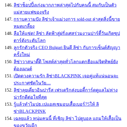
ลิซ่าช็อปปิ้งเก่งมากภาพล่าสุดไปกับคนนี้ สมกับเป็นตัว
แม่สายแฟของจริง
กราบความปัง ลิซ่าเจ้าเเม่วงการ sold-out ล่าสุดสิ่งนี้ขาย
หมดเกลี้ยง
ลือให้แซ่ด! ลิซ่า ลัดฟ้าสู่ฝรั่งเศสร่วมงานปาร์ตี้วันเกิดซุป
ตาร์ดังระดับโลก
ลูกรักตัวจริง CEO Bulgari ยินดี ลิซ่า กับการเซ็นต์สัญญา
ครั้งใหม่
ลิซ่าวาสนาดี๊ดี โพสต์ล่าสุดทั่วโลกแตกฮือแม่จิตทิพย์ยัง
ต้องเมนต์
เปิดดวงความรัก ลิซ่าBLACKPINK เจอคู่แท้แน่นอนจะ
ประกาศชัดในวัย....
ลิซ่าลุยเดี่ยวอินปารีส เฟรเดริกส่งบอดี้การ์ดดูแลไม่ห่าง
น่ารักดีต่อใจที่สุด
รู้แล้วทำไมปธ.เปแอสเชมอบเสื้อเบอร์75ให้ ลิ
ซ่าBLACKPINK
เฉลยแล้ว หนุ่มคนนี้ ที่เชิญ ลิซ่า ไปดูบอล แถมให้เสื้อเป็น
ของขวัญอีก