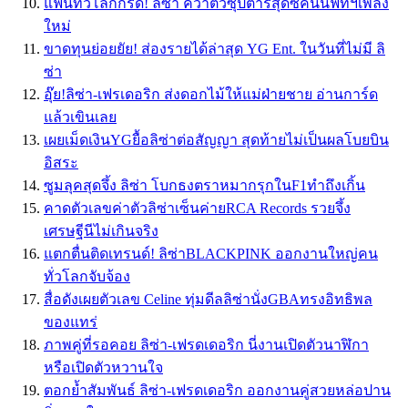
แฟนทั่วโลกกรี๊ด! ลิซ่า คว้าตัวซุปตาร์สุดซี้คนนี้ฟีทฯเพลง
ใหม่
ขาดทุนย่อยยัย! ส่องรายได้ล่าสุด YG Ent. ในวันที่ไม่มี ลิ
ซ่า
อุ๊ย!ลิซ่า-เฟรเดอริก ส่งดอกไม้ให้แม่ฝ่ายชาย อ่านการ์ด
แล้วเขินเลย
เผยเม็ดเงินYGยื้อลิซ่าต่อสัญญา สุดท้ายไม่เป็นผลโบยบิน
อิสระ
ซูมลุคสุดจึ้ง ลิซ่า โบกธงตราหมากรุกในF1ทำถึงเกิ้น
คาดตัวเลขค่าตัวลิซ่าเซ็นค่ายRCA Records รวยจึ้ง
เศรษฐีนีไม่เกินจริง
แตกตื่นติดเทรนด์! ลิซ่าBLACKPINK ออกงานใหญ่คน
ทั่วโลกจับจ้อง
สื่อดังเผยตัวเลข Celine ทุ่มดีลลิซ่านั่งGBAทรงอิทธิพล
ของแทร่
ภาพคู่ที่รอคอย ลิซ่า-เฟรดเดอริก นี่งานเปิดตัวนาฬิกา
หรือเปิดตัวหวานใจ
ตอกย้ำสัมพันธ์ ลิซ่า-เฟรดเดอริก ออกงานคู่สวยหล่อปาน