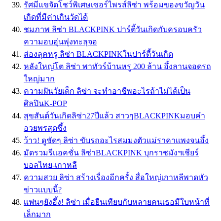
รัศมีแขจัดโชว์พิเศษเซอร์ไพรส์ลิซ่า พร้อมของขวัญวัน
เกิดที่มีค่าเกินวัดได้
ชมภาพ ลิซ่า BLACKPINK ปาร์ตี้วันเกิดกับครอบครัว
ความอบอุ่นพุ่งทะลุจอ
ส่องลุคหรู ลิซ่า BLACKPINKในปาร์ตี้วันเกิด
หลังใหญ่โต ลิซ่า พาทัวร์บ้านหรู 200 ล้าน อึ้งลานจอดรถ
ใหญ่มาก
ความฝันวัยเด็ก ลิซ่า จะทำอาชีพอะไรถ้าไม่ได้เป็น
ศิลปินK-POP
สุขสันต์วันเกิดลิซ่า27ปีแล้ว สาวๆBLACKPINKมอบคำ
อวยพรสุดซึ้ง
ว้าว! ดูชัดๆ ลิซ่า ขับรถอะไรสมมงตัวเเม่ราคาเเพงจนอึ้ง
มัดรวมรีเเอคชั่น ลิซ่าBLACKPINK บุกราชมังฯเชียร์
บอลไทย-เกาหลี
ความสวย ลิซ่า สร้างเรื่องอีกครั้ง สื่อใหญ่เกาหลีพาดหัว
ข่าวเเบบนี้?
เเฟนๆยังอึ้ง! ลิซ่า เมื่อยืนเทียบกับหลายคนเธอมีใบหน้าที่
เล็กมาก