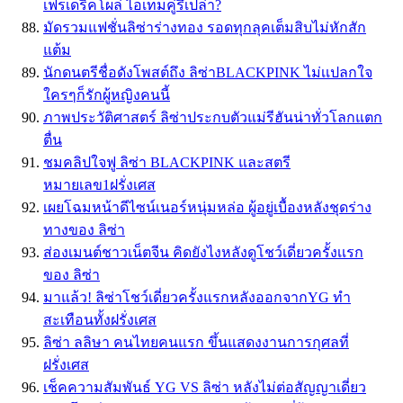
เฟรเดริคโผล่ ไอเท็มคู่รึเปล่า?
มัดรวมแฟชั่นลิซ่าร่างทอง รอดทุกลุคเต็มสิบไม่หักสัก
แต้ม
นักดนตรีชื่อดังโพสต์ถึง ลิซ่าBLACKPINK ไม่เเปลกใจ
ใครๆก็รักผู้หญิงคนนี้
ภาพประวัติศาสตร์ ลิซ่าประกบตัวแม่รีฮันน่าทั่วโลกแตก
ตื่น
ชมคลิปใจฟู ลิซ่า BLACKPINK และสตรี
หมายเลข1ฝรั่งเศส
เผยโฉมหน้าดีไซน์เนอร์หนุ่มหล่อ ผู้อยู่เบื้องหลังชุดร่าง
ทางของ ลิซ่า
ส่องเมนต์ชาวเน็ตจีน คิดยังไงหลังดูโชว์เดี่ยวครั้งเเรก
ของ ลิซ่า
มาแล้ว! ลิซ่าโชว์เดี่ยวครั้งแรกหลังออกจากYG ทำ
สะเทือนทั้งฝรั่งเศส
ลิซ่า ลลิษา คนไทยคนแรก ขึ้นแสดงงานการกุศลที่
ฝรั่งเศส
เช็คความสัมพันธ์ YG VS ลิซ่า หลังไม่ต่อสัญญาเดี่ยว