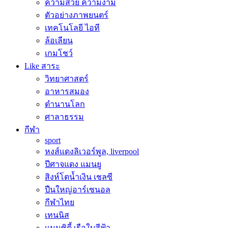
ความสวย ความงาม
ตัวอย่างภาพยนตร์
เทคโนโลยี ไอที
ล้อเลียน
เกมโชว์
Like สาระ
วิทยาศาสตร์
อาหารสมอง
ตำนานโลก
ศาลาธรรม
กีฬา
sport
หงส์แดงลิเวอร์พูล, liverpool
ปีศาจแดง แมนยู
สิงห์โตน้ำเงิน เชลซี
ปืนใหญ่อาร์เซนอล
กีฬาไทย
เทนนิส
แมนซิตี้ เรือใบสีฟ้า