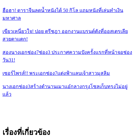
ฮือฮา! ดาราจีนลดน้ำหนังได้ 50 กิโล เเถมหนังที่เล่นทำเงิน
มหาศาล
เขียวเหนี่ยวใจ! ปอย ตรีชฎา ออกงานเเบรนด์ดังที่ออสเตรเลีย
สวยตาเเตก!
สองนางเอกช่อง7ช่อง3 ประกาศความปังครั้งเเรกที่หน้าจอช่อง
วัน31!
เซอร์ไพรส์!! พระเอกช่อง7เเต่งฟ้าเเลบเจ้าสาวมุสลิม
นางเอกช่อง3สร้างตำนานเมาเเอ๋กลางกรุงโซลเก็บทรงไม่อยู่
เเล้ว
เรื่องที่เกี่ยวข้อง