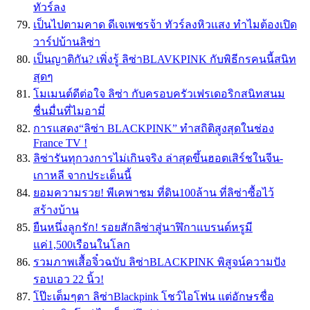
ทัวร์ลง
เป็นไปตามคาด ดีเจเพชรจ้า ทัวร์ลงหิวเเสง ทำไมต้องเปิด
วาร์ปบ้านลิซ่า
เป็นญาติกัน? เพิ่งรู้ ลิซ่าBLAVKPINK กับพิธีกรคนนี้สนิท
สุดๆ
โมเมนต์ดีต่อใจ ลิซ่า กับครอบครัวเฟรเดอริกสนิทสนม
ชื่นมื่นที่ไมอามี่
การแสดง“ลิซ่า BLACKPINK” ทำสถิติสูงสุดในช่อง
France TV !
ลิซ่ารันทุกวงการไม่เกินจริง ล่าสุดขึ้นฮอตเสิร์ชในจีน-
เกาหลี จากประเด็นนี้
ยอมความรวย! พีเคพาชม ที่ดิน100ล้าน ที่ลิซ่าซื้อไว้
สร้างบ้าน
ยืนหนึ่งลูกรัก! รอยสักลิซ่าสู่นาฬิกาแบรนด์หรูมี
แค่1,500เรือนในโลก
รวมภาพเสื้อจิ๋วฉบับ ลิซ่าBLACKPINK พิสูจน์ความปัง
รอบเอว 22 นิ้ว!
โป๊ะเต็มๆตา ลิซ่าBlackpink โชว์ไอโฟน แต่อักษรชื่อ