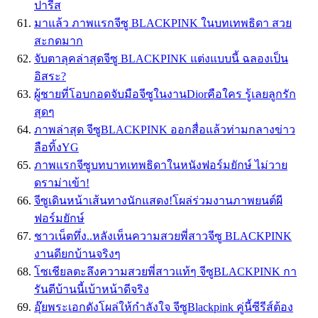
ปารีส
มาแล้ว ภาพแรกจีซู BLACKPINK ในบทเทพธิดา สวย
สะกดมาก
จับตาลุคล่าสุดจีซู BLACKPINK แต่งแบบนี้ ฉลองเป็น
อิสระ?
ผู้ชายที่โอบกอดจับมือจีซูในงานDiorคือใคร รู้เลยลูกรัก
สุดๆ
ภาพล่าสุด จีซูBLACKPINK ออกสื่อแล้วท่ามกลางข่าว
ลือทิ้งYG
ภาพแรกจีซูบทบาทเทพธิดาในหนังฟอร์มยักษ์ ไม่วาย
ดราม่าเข้า!
จีซูเดินหน้าเส้นทางนักแสดง!โผล่ร่วมงานภาพยนต์ผี
ฟอร์มยักษ์
ชาวเน็ตทึ่ง..หลังเห็นความสวยพี่สาวจีซู BLACKPINK
งานดียกบ้านจริงๆ
โซเชียลตะลึงความสวยพี่สาวแท้ๆ จีซูBLACKPINK กา
รันตีบ้านนี้เบ้าหน้าดีจริง
อุ๊ยพระเอกดังโผล่ให้กำลังใจ จีซูBlackpink คู่นี้ซีรีส์ต้อง