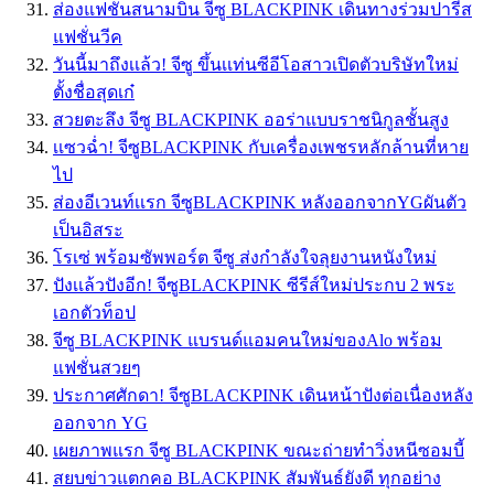
ส่องแฟชั่นสนามบิน จีซู BLACKPINK เดินทางร่วมปารีส
แฟชั่นวีค
วันนี้มาถึงเเล้ว! จีซู ขึ้นเเท่นซีอีโอสาวเปิดตัวบริษัทใหม่
ตั้งชื่อสุดเก๋
สวยตะลึง จีซู BLACKPINK ออร่าแบบราชนิกูลชั้นสูง
เเซวฉ่ำ! จีซูBLACKPINK กับเครื่องเพชรหลักล้านที่หาย
ไป
ส่องอีเวนท์เเรก จีซูBLACKPINK หลังออกจากYGผันตัว
เป็นอิสระ
โรเซ่ พร้อมซัพพอร์ต จีซู ส่งกำลังใจลุยงานหนังใหม่
ปังเเล้วปังอีก! จีซูBLACKPINK ซีรีส์ใหม่ประกบ 2 พระ
เอกตัวท็อป
จีซู BLACKPINK แบรนด์แอมคนใหม่ของAlo พร้อม
แฟชั่นสวยๆ
ประกาศศักดา! จีซูBLACKPINK เดินหน้าปังต่อเนื่องหลัง
ออกจาก YG
เผยภาพแรก จีซู BLACKPINK ขณะถ่ายทำวิ่งหนีซอมบี้
สยบข่าวแตกคอ BLACKPINK สัมพันธ์ยังดี ทุกอย่าง