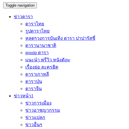
Toggle navigation
ข่าวดารา
ดาราไทย
รูปดาราไทย
หลุดๆวงการบันเทิง ดารา ปาปารัสซี่
ดารานานาชาติ
gossip ดารา
แนะนำ พรีวิว หนังดังw
เรื่องย่อ ละครฮิต
ดาราเกาหลี
ดาราปุ่น
ดาราจีน
ข่าวหน้า1
ข่าวการเมือง
ข่าวอาชญากรรม
ข่าวแปลก
ข่าวอื่นๆ