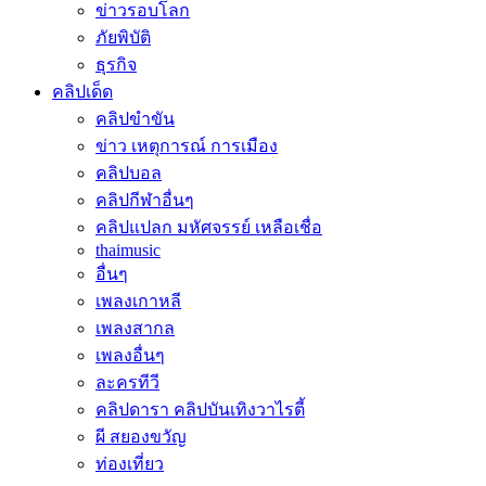
ข่าวรอบโลก
ภัยพิบัติ
ธุรกิจ
คลิปเด็ด
คลิปขำขัน
ข่าว เหตุการณ์ การเมือง
คลิปบอล
คลิปกีฬาอื่นๆ
คลิปแปลก มหัศจรรย์ เหลือเชื่อ
thaimusic
อื่นๆ
เพลงเกาหลี
เพลงสากล
เพลงอื่นๆ
ละครทีวี
คลิปดารา คลิปบันเทิงวาไรตี้
ผี สยองขวัญ
ท่องเที่ยว