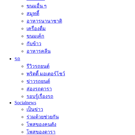
ขนมอื่น ๆ
สมูทตี้
อาหารนานาชาติ
เครื่องดื่ม
ขนมเค้ก
กับข้าว
อาหารคลีน
รถ
รีวิวรถยนต์
พริตตี้ มอเตอร์โชว์
ข่าวรถยนต์
ส่องรถดารา
รอบรู้เรื่องรถ
Socialnews
เป็นข่าว
ร่วมด้วยช่วยกัน
โพสของคนดัง
โพสของดารา