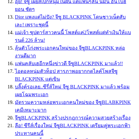
อุ๊ย! จีซู เผยสเปกหนุ่มในฝัน เเต่แฟนๆลั่น นี่มัน อันโบฮ
ยอน ชัดๆ
Dior แพงแต่ไม่ปัง? จีซู BLACKPINK โดนชาวเน็ตสับ
เละ! เพราะชุดนี้
เเม่เจ้า ซุปตาร์สาวคนนี้ โพสต์เเค่2โพสต์เเต่ทำเงินให้เเบ
รนด์ 226 ล้าน!
ลุ้นตัวโก่งพระเอกคนใหม่ของ จีซูBLACKPINK หล่อ
งานดีมาก
แฟนคลับเฮอีกหนึ่งข่าวดี จีซูBLACKPINK มาแล้ว!!
ไอดอลหนุ่มตัวท็อป สารภาพอยากกดไลค์โพสจีซู
BLACKPINK แต่เขิน
บลิ๊งค์รอเลย..ซีรี่ส์ใหม่ จีซู BLACKPINK มาแล้ว พร้อม
เผยโฉมพระเอก
มัดรวมความหล่อพระเอกคนใหม่ของ จีซูBLABKPINK
เคมีเหมาะมาก
จีซูBLACKPINK สร้างปรกฎการณ์ความสวยสร้างเรื่อง
ลือ! ซีรีส์เรื่องใหม่ จีซูBLACKPINK เตรียมคู่พระเอกฟ้า
ประทานคนนี้