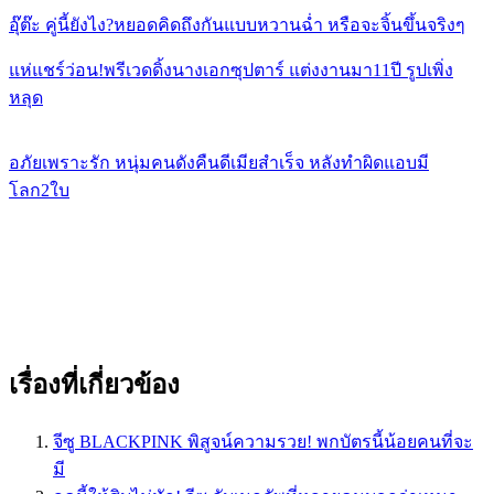
อุ๊ต๊ะ คู่นี้ยังไง?หยอดคิดถึงกันแบบหวานฉ่ำ หรือจะจิ้นขึ้นจริงๆ
แห่แชร์ว่อน!พรีเวดดิ้งนางเอกซุปตาร์ แต่งงานมา11ปี รูปเพิ่ง
หลุด
อภัยเพราะรัก หนุ่มคนดังคืนดีเมียสำเร็จ หลังทำผิดแอบมี
โลก2ใบ
เรื่องที่เกี่ยวข้อง
จีซู BLACKPINK พิสูจน์ความรวย! พกบัตรนี้น้อยคนที่จะ
มี