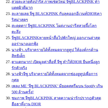
สวยละลายทั้งปารีส ภาพเซ็ตใหม่ จีซูBLACKPINK ท้า
เเดดผิวดีมาก
ละลายเลย จีซู BLACKPINK กับลุคออกอีเวนท์DIORคา
ริสม่าสุดๆ
สะดุดตา! จีซูBLACKPINK โผล่งานปารีสสวยจึ้งโลก
ตะลึง
จีซูBLACKPINKหายหน้าสื่อไปพักใหญ่ ออกงานล่าสุด
ออร่านางเอกฟุ้ง
นางฟ้า..บริจาครายได้ทั้งหมดจากยูทูป ให้องค์กรด้าน
สิทธิเด็ก
ตาเเตกมาก! เปิดมูลค่าสื่อที่ จีซู ทำให้DIOR ยืนหนึ่งลูก
รักตัวจริง
นางฟ้าจีซู บริจาครายได้ทั้งหมดจากช่องยูทูปเพื่อการ
กุศล
เพลง ME ‘จีซู BLACKPINK’ มียอดสตรีมบน Spotify เกิน
500 ล้านครั้ง!
ชมภาพ จีซูBLACKPINK สาดความน่ารักปรากฎตัวสุด
ฮือฮาที่งาน DIOR