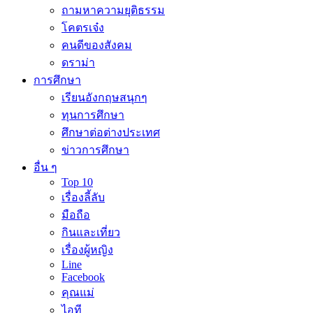
ถามหาความยุติธรรม
โคตรเจ๋ง
คนดีของสังคม
ดราม่า
การศึกษา
เรียนอังกฤษสนุกๆ
ทุนการศึกษา
ศึกษาต่อต่างประเทศ
ข่าวการศึกษา
อื่น ๆ
Top 10
เรื่องลี้ลับ
มือถือ
กินและเที่ยว
เรื่องผู้หญิง
Line
Facebook
คุณแม่
ไอที