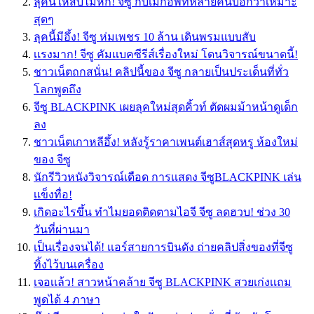
ลุคนี้ให้สิบไม่หัก! จีซู กับเมกอัพที่หลายคนบอกว่าเหมาะ
สุดๆ
ลุคนี้มีอึ้ง! จีซู ห่มเพชร 10 ล้าน เดินพรมแบบสับ
เเรงมาก! จีซู คัมเเบคซีรีส์เรื่องใหม่ โดนวิจารณ์ขนาดนี้!
ชาวเน็ตถกสนั่น! คลิปนี้ของ จีซู กลายเป็นประเด็นที่ทั่ว
โลกพูดถึง
จีซู BLACKPINK เผยลุคใหม่สุดคิ้วท์ ตัดผมม้าหน้าดูเด็ก
ลง
ชาวเน็ตเกาหลีอึ้ง! หลังรู้ราคาเพนต์เฮาส์สุดหรู ห้องใหม่
ของ จีซู
นักรีวิวหนังวิจารณ์เดือด การเเสดง จีซูBLACKPINK เล่น
เเข็งทื่อ!
เกิดอะไรขึ้น ทำไมยอดติดตามไอจี จีซู ลดฮวบ! ช่วง 30
วันที่ผ่านมา
เป็นเรื่องจนได้! เเอร์สายการบินดัง ถ่ายคลิปสิ่งของที่จีซู
ทิ้งไว้บนเครื่อง
เจอเเล้ว! สาวหน้าคล้าย จีซู BLACKPINK สวยเก่งเเถม
พูดได้ 4 ภาษา