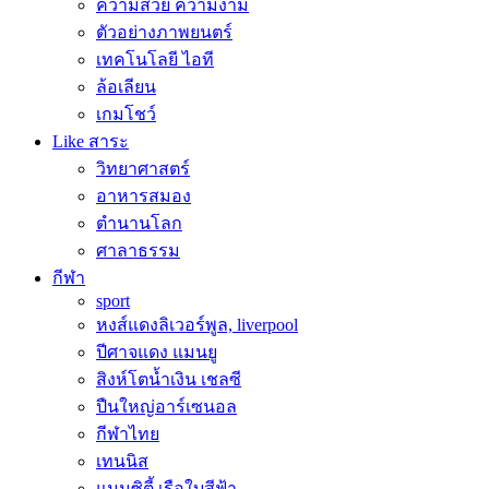
ความสวย ความงาม
ตัวอย่างภาพยนตร์
เทคโนโลยี ไอที
ล้อเลียน
เกมโชว์
Like สาระ
วิทยาศาสตร์
อาหารสมอง
ตำนานโลก
ศาลาธรรม
กีฬา
sport
หงส์แดงลิเวอร์พูล, liverpool
ปีศาจแดง แมนยู
สิงห์โตน้ำเงิน เชลซี
ปืนใหญ่อาร์เซนอล
กีฬาไทย
เทนนิส
แมนซิตี้ เรือใบสีฟ้า