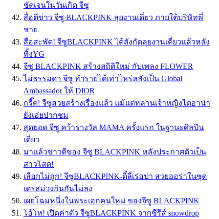
ชัดเจนในวันเกิด จีซู
สื่อตีข่าว จีซู BLACKPINK ลุยงานเดี่ยว ภายใต้บริษัทพี่
ชาย
สื่อสะพัด! จีซูBLACKPINK ได้สังกัดลุยงานเดี่ยวแล้วหลัง
ทิ้งYG
จีซู BLACKPINK สร้างสถิติใหม่ กับเพลง FLOWER
ไม่ธรรมดา จีซู ทำรายได้เท่าไหร่หลังเป็น Global
Ambassador ให้ DIOR
กรี๊ด! จีซูสวยสร้างเรื่องแล้ว แม้แต่หลานเจ้าหญิงไดอาน่า
ยังเอ่ยปากชม
สุดยอด จีซู คว้ารางวัล MAMA ครั้งแรก ในฐานะศิลปิน
เดี่ยว
มาเเล้วข่าวดีของ จีซู BLACKPINK หลังประกาศตัวเป็น
สาวโสด!
เลือกไม่ถูก! จีซูBLACKPINK-ตี๋ลี่เร่อปา สวยออร่าในชุด
เดรสม่วงกินกันไม่ลง
เผยโฉมหนึ่งในพระเอกคนใหม่ ของจีซู BLACKPINK
โอ้โห! เปิดค่าตัว จีซูBLACKPINK จากซีรีส์ snowdrop