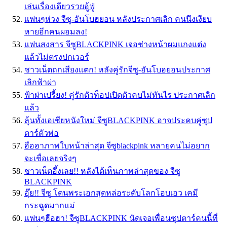
เล่นเรื่องเดียวรวยอู้ฟู่
เเฟนๆห่วง จีซู-อันโบฮยอน หลังประกาศเลิก คนนึงเงียบ
หายอีกคนผอมลง!
แฟนสงสาร จีซูBLACKPINK เจอช่างหน้าผมแกงแต่ง
แล้วไม่ตรงปกเวอร์
ชาวเน็ตถกเสียงแตก! หลังคู่รักจีซู-อันโบฮยอนประกาศ
เลิกฟ้าผ่า
ฟ้าผ่าเปรี้ยง! คู่รักตัวท็อปเปิดตัวคบไม่ทันไร ประกาศเลิก
แล้ว
ลุ้นทั้งเอเชียหนังใหม่ จีซูBLACKPINK อาจประคบคู่ซุป
ตาร์ตัวพ่อ
ฮือฮาภาพใบหน้าล่าสุด จีซูblackpink หลายคนไม่อยาก
จะเชื่อเลยจริงๆ
ชาวเน็ตอึ้งเลย!! หลังได้เห็นภาพล่าสุดของ จีซู
BLACKPINK
อุ๊ย!! จีซู โดนพระเอกสุดหล่อระดับโลกโอบเอว เคมี
กระฉูดมากแม่
เเฟนๆฮือฮา! จีซูBLACKPINK นัดเจอเพื่อนซุปตาร์คนนี้ที่