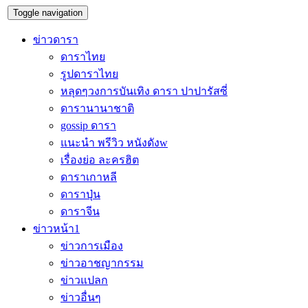
Toggle navigation
ข่าวดารา
ดาราไทย
รูปดาราไทย
หลุดๆวงการบันเทิง ดารา ปาปารัสซี่
ดารานานาชาติ
gossip ดารา
แนะนำ พรีวิว หนังดังw
เรื่องย่อ ละครฮิต
ดาราเกาหลี
ดาราปุ่น
ดาราจีน
ข่าวหน้า1
ข่าวการเมือง
ข่าวอาชญากรรม
ข่าวแปลก
ข่าวอื่นๆ