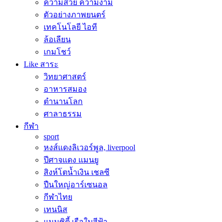
ความสวย ความงาม
ตัวอย่างภาพยนตร์
เทคโนโลยี ไอที
ล้อเลียน
เกมโชว์
Like สาระ
วิทยาศาสตร์
อาหารสมอง
ตำนานโลก
ศาลาธรรม
กีฬา
sport
หงส์แดงลิเวอร์พูล, liverpool
ปีศาจแดง แมนยู
สิงห์โตน้ำเงิน เชลซี
ปืนใหญ่อาร์เซนอล
กีฬาไทย
เทนนิส
แมนซิตี้ เรือใบสีฟ้า