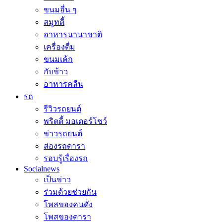
ขนมอื่น ๆ
สมูทตี้
อาหารนานาชาติ
เครื่องดื่ม
ขนมเค้ก
กับข้าว
อาหารคลีน
รถ
รีวิวรถยนต์
พริตตี้ มอเตอร์โชว์
ข่าวรถยนต์
ส่องรถดารา
รอบรู้เรื่องรถ
Socialnews
เป็นข่าว
ร่วมด้วยช่วยกัน
โพสของคนดัง
โพสของดารา