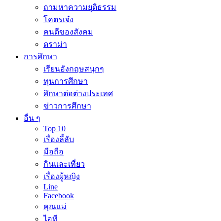
ถามหาความยุติธรรม
โคตรเจ๋ง
คนดีของสังคม
ดราม่า
การศึกษา
เรียนอังกฤษสนุกๆ
ทุนการศึกษา
ศึกษาต่อต่างประเทศ
ข่าวการศึกษา
อื่น ๆ
Top 10
เรื่องลี้ลับ
มือถือ
กินและเที่ยว
เรื่องผู้หญิง
Line
Facebook
คุณแม่
ไอที