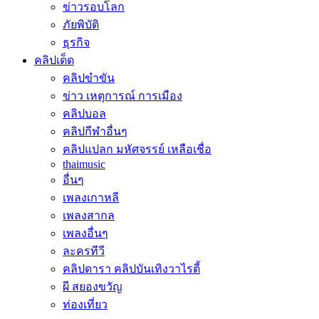
ข่าวรอบโลก
ภัยพิบัติ
ธุรกิจ
คลิปเด็ด
คลิปขำขัน
ข่าว เหตุการณ์ การเมือง
คลิปบอล
คลิปกีฬาอื่นๆ
คลิปแปลก มหัศจรรย์ เหลือเชื่อ
thaimusic
อื่นๆ
เพลงเกาหลี
เพลงสากล
เพลงอื่นๆ
ละครทีวี
คลิปดารา คลิปบันเทิงวาไรตี้
ผี สยองขวัญ
ท่องเที่ยว