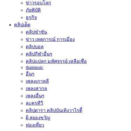
ข่าวรอบโลก
ภัยพิบัติ
ธุรกิจ
คลิปเด็ด
คลิปขำขัน
ข่าว เหตุการณ์ การเมือง
คลิปบอล
คลิปกีฬาอื่นๆ
คลิปแปลก มหัศจรรย์ เหลือเชื่อ
thaimusic
อื่นๆ
เพลงเกาหลี
เพลงสากล
เพลงอื่นๆ
ละครทีวี
คลิปดารา คลิปบันเทิงวาไรตี้
ผี สยองขวัญ
ท่องเที่ยว