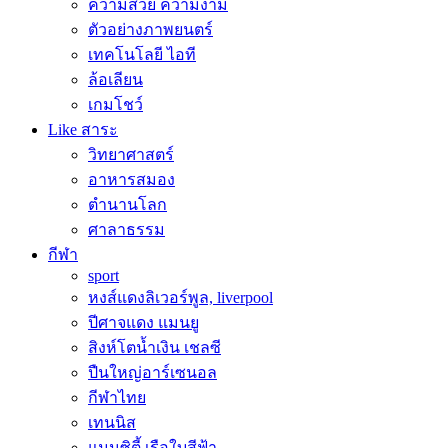
ความสวย ความงาม
ตัวอย่างภาพยนตร์
เทคโนโลยี ไอที
ล้อเลียน
เกมโชว์
Like สาระ
วิทยาศาสตร์
อาหารสมอง
ตำนานโลก
ศาลาธรรม
กีฬา
sport
หงส์แดงลิเวอร์พูล, liverpool
ปีศาจแดง แมนยู
สิงห์โตน้ำเงิน เชลซี
ปืนใหญ่อาร์เซนอล
กีฬาไทย
เทนนิส
แมนซิตี้ เรือใบสีฟ้า