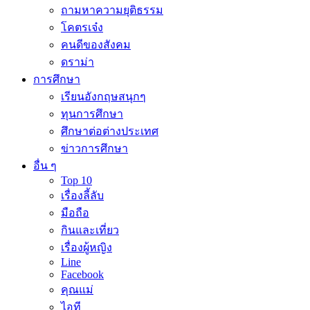
ถามหาความยุติธรรม
โคตรเจ๋ง
คนดีของสังคม
ดราม่า
การศึกษา
เรียนอังกฤษสนุกๆ
ทุนการศึกษา
ศึกษาต่อต่างประเทศ
ข่าวการศึกษา
อื่น ๆ
Top 10
เรื่องลี้ลับ
มือถือ
กินและเที่ยว
เรื่องผู้หญิง
Line
Facebook
คุณแม่
ไอที