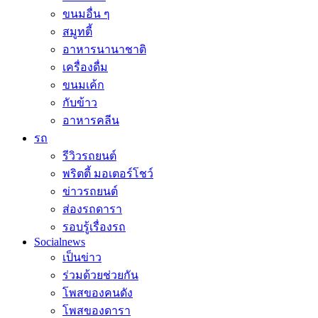
ขนมอื่น ๆ
สมูทตี้
อาหารนานาชาติ
เครื่องดื่ม
ขนมเค้ก
กับข้าว
อาหารคลีน
รถ
รีวิวรถยนต์
พริตตี้ มอเตอร์โชว์
ข่าวรถยนต์
ส่องรถดารา
รอบรู้เรื่องรถ
Socialnews
เป็นข่าว
ร่วมด้วยช่วยกัน
โพสของคนดัง
โพสของดารา