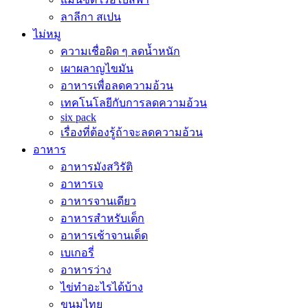
ลาลีกา สเปน
ไม่หมู
ความเชื่อผิด ๆ ลดน้ำหนัก
เผาผลาญไขมัน
อาหารเพื่อลดความอ้วน
เทคโนโลยีกับการลดความอ้วน
six pack
เรื่องที่ต้องรู้ถ้าจะลดความอ้วน
อาหาร
อาหารมังสวิรัติ
อาหารเจ
อาหารจานเดียว
อาหารสำหรับเด็ก
อาหารเช้าจานเด็ด
เบเกอรี่
อาหารว่าง
ไข่ทำอะไรได้บ้าง
ขนมไทย