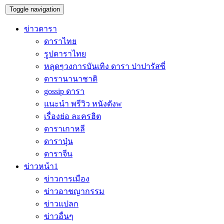
Toggle navigation
ข่าวดารา
ดาราไทย
รูปดาราไทย
หลุดๆวงการบันเทิง ดารา ปาปารัสซี่
ดารานานาชาติ
gossip ดารา
แนะนำ พรีวิว หนังดังw
เรื่องย่อ ละครฮิต
ดาราเกาหลี
ดาราปุ่น
ดาราจีน
ข่าวหน้า1
ข่าวการเมือง
ข่าวอาชญากรรม
ข่าวแปลก
ข่าวอื่นๆ