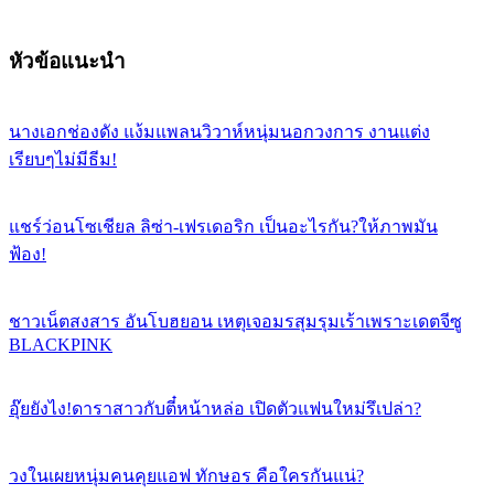
หัวข้อแนะนำ
นางเอกช่องดัง แง้มแพลนวิวาห์หนุ่มนอกวงการ งานแต่ง
เรียบๆไม่มีธีม!
แชร์ว่อนโซเชียล ลิซ่า-เฟรเดอริก เป็นอะไรกัน?ให้ภาพมัน
ฟ้อง!
ชาวเน็ตสงสาร อันโบฮยอน เหตุเจอมรสุมรุมเร้าเพราะเดตจีซู
BLACKPINK
อุ๊ยยังไง!ดาราสาวกับตี๋หน้าหล่อ เปิดตัวแฟนใหม่รึเปล่า?
วงในเผยหนุ่มคนคุยแอฟ ทักษอร คือใครกันแน่?