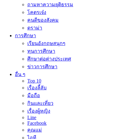
ถามหาความยุติธรรม
โคตรเจ๋ง
คนดีของสังคม
ดราม่า
การศึกษา
เรียนอังกฤษสนุกๆ
ทุนการศึกษา
ศึกษาต่อต่างประเทศ
ข่าวการศึกษา
อื่น ๆ
Top 10
เรื่องลี้ลับ
มือถือ
กินและเที่ยว
เรื่องผู้หญิง
Line
Facebook
คุณแม่
ไอที