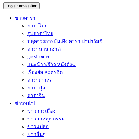
Toggle navigation
ข่าวดารา
ดาราไทย
รูปดาราไทย
หลุดๆวงการบันเทิง ดารา ปาปารัสซี่
ดารานานาชาติ
gossip ดารา
แนะนำ พรีวิว หนังดังw
เรื่องย่อ ละครฮิต
ดาราเกาหลี
ดาราปุ่น
ดาราจีน
ข่าวหน้า1
ข่าวการเมือง
ข่าวอาชญากรรม
ข่าวแปลก
ข่าวอื่นๆ