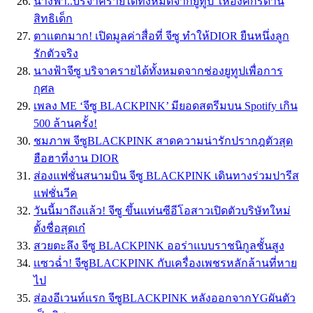
นางฟ้า..บริจาครายได้ทั้งหมดจากยูทูป ให้องค์กรด้าน
สิทธิเด็ก
ตาเเตกมาก! เปิดมูลค่าสื่อที่ จีซู ทำให้DIOR ยืนหนึ่งลูก
รักตัวจริง
นางฟ้าจีซู บริจาครายได้ทั้งหมดจากช่องยูทูปเพื่อการ
กุศล
เพลง ME ‘จีซู BLACKPINK’ มียอดสตรีมบน Spotify เกิน
500 ล้านครั้ง!
ชมภาพ จีซูBLACKPINK สาดความน่ารักปรากฎตัวสุด
ฮือฮาที่งาน DIOR
ส่องแฟชั่นสนามบิน จีซู BLACKPINK เดินทางร่วมปารีส
แฟชั่นวีค
วันนี้มาถึงเเล้ว! จีซู ขึ้นเเท่นซีอีโอสาวเปิดตัวบริษัทใหม่
ตั้งชื่อสุดเก๋
สวยตะลึง จีซู BLACKPINK ออร่าแบบราชนิกูลชั้นสูง
เเซวฉ่ำ! จีซูBLACKPINK กับเครื่องเพชรหลักล้านที่หาย
ไป
ส่องอีเวนท์เเรก จีซูBLACKPINK หลังออกจากYGผันตัว