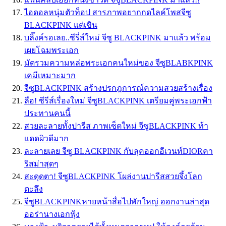
ไอดอลหนุ่มตัวท็อป สารภาพอยากกดไลค์โพสจีซู
BLACKPINK แต่เขิน
บลิ๊งค์รอเลย..ซีรี่ส์ใหม่ จีซู BLACKPINK มาแล้ว พร้อม
เผยโฉมพระเอก
มัดรวมความหล่อพระเอกคนใหม่ของ จีซูBLABKPINK
เคมีเหมาะมาก
จีซูBLACKPINK สร้างปรกฎการณ์ความสวยสร้างเรื่อง
ลือ! ซีรีส์เรื่องใหม่ จีซูBLACKPINK เตรียมคู่พระเอกฟ้า
ประทานคนนี้
สวยละลายทั้งปารีส ภาพเซ็ตใหม่ จีซูBLACKPINK ท้า
เเดดผิวดีมาก
ละลายเลย จีซู BLACKPINK กับลุคออกอีเวนท์DIORคา
ริสม่าสุดๆ
สะดุดตา! จีซูBLACKPINK โผล่งานปารีสสวยจึ้งโลก
ตะลึง
จีซูBLACKPINKหายหน้าสื่อไปพักใหญ่ ออกงานล่าสุด
ออร่านางเอกฟุ้ง