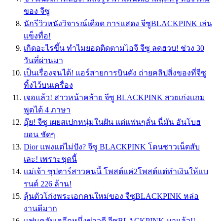
ของ จีซู
นักรีวิวหนังวิจารณ์เดือด การเเสดง จีซูBLACKPINK เล่น
เเข็งทื่อ!
เกิดอะไรขึ้น ทำไมยอดติดตามไอจี จีซู ลดฮวบ! ช่วง 30
วันที่ผ่านมา
เป็นเรื่องจนได้! เเอร์สายการบินดัง ถ่ายคลิปสิ่งของที่จีซู
ทิ้งไว้บนเครื่อง
เจอเเล้ว! สาวหน้าคล้าย จีซู BLACKPINK สวยเก่งเเถม
พูดได้ 4 ภาษา
อุ๊ย! จีซู เผยสเปกหนุ่มในฝัน เเต่แฟนๆลั่น นี่มัน อันโบฮ
ยอน ชัดๆ
Dior แพงแต่ไม่ปัง? จีซู BLACKPINK โดนชาวเน็ตสับ
เละ! เพราะชุดนี้
เเม่เจ้า ซุปตาร์สาวคนนี้ โพสต์เเค่2โพสต์เเต่ทำเงินให้เเบ
รนด์ 226 ล้าน!
ลุ้นตัวโก่งพระเอกคนใหม่ของ จีซูBLACKPINK หล่อ
งานดีมาก
แฟนคลับเฮอีกหนึ่งข่าวดี จีซูBLACKPINK มาแล้ว!!