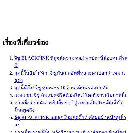
เรื่องที่เกี่ยวข้อง
จีซู BLACKPINK พิสูจน์ความรวย! พกบัตรนี้น้อยคนที่จะ
มี
ลุคนี้ให้สิบไม่หัก! จีซู กับเมกอัพที่หลายคนบอกว่าเหมาะ
สุดๆ
ลุคนี้มีอึ้ง! จีซู ห่มเพชร 10 ล้าน เดินพรมแบบสับ
เเรงมาก! จีซู คัมเเบคซีรีส์เรื่องใหม่ โดนวิจารณ์ขนาดนี้!
ชาวเน็ตถกสนั่น! คลิปนี้ของ จีซู กลายเป็นประเด็นที่ทั่ว
โลกพูดถึง
จีซู BLACKPINK เผยลุคใหม่สุดคิ้วท์ ตัดผมม้าหน้าดูเด็ก
ลง
ชาวเน็ตเกาหลีอึ้ง! หลังรู้ราคาเพนต์เฮาส์สุดหรู ห้องใหม่