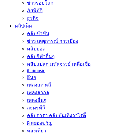
ข่าวรอบโลก
ภัยพิบัติ
ธุรกิจ
คลิปเด็ด
คลิปขำขัน
ข่าว เหตุการณ์ การเมือง
คลิปบอล
คลิปกีฬาอื่นๆ
คลิปแปลก มหัศจรรย์ เหลือเชื่อ
thaimusic
อื่นๆ
เพลงเกาหลี
เพลงสากล
เพลงอื่นๆ
ละครทีวี
คลิปดารา คลิปบันเทิงวาไรตี้
ผี สยองขวัญ
ท่องเที่ยว