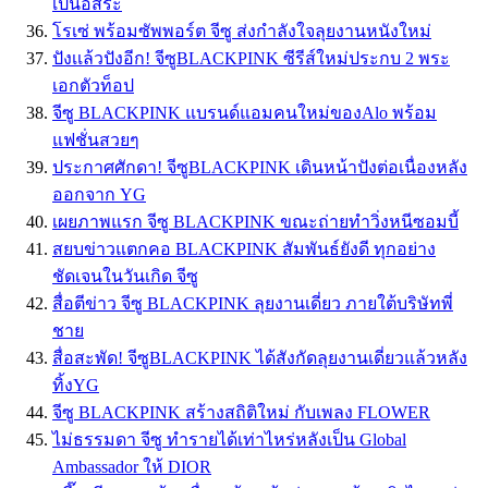
เป็นอิสระ
โรเซ่ พร้อมซัพพอร์ต จีซู ส่งกำลังใจลุยงานหนังใหม่
ปังเเล้วปังอีก! จีซูBLACKPINK ซีรีส์ใหม่ประกบ 2 พระ
เอกตัวท็อป
จีซู BLACKPINK แบรนด์แอมคนใหม่ของAlo พร้อม
แฟชั่นสวยๆ
ประกาศศักดา! จีซูBLACKPINK เดินหน้าปังต่อเนื่องหลัง
ออกจาก YG
เผยภาพแรก จีซู BLACKPINK ขณะถ่ายทำวิ่งหนีซอมบี้
สยบข่าวแตกคอ BLACKPINK สัมพันธ์ยังดี ทุกอย่าง
ชัดเจนในวันเกิด จีซู
สื่อตีข่าว จีซู BLACKPINK ลุยงานเดี่ยว ภายใต้บริษัทพี่
ชาย
สื่อสะพัด! จีซูBLACKPINK ได้สังกัดลุยงานเดี่ยวแล้วหลัง
ทิ้งYG
จีซู BLACKPINK สร้างสถิติใหม่ กับเพลง FLOWER
ไม่ธรรมดา จีซู ทำรายได้เท่าไหร่หลังเป็น Global
Ambassador ให้ DIOR