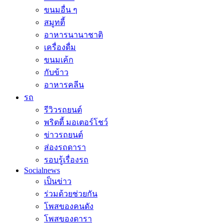
ขนมอื่น ๆ
สมูทตี้
อาหารนานาชาติ
เครื่องดื่ม
ขนมเค้ก
กับข้าว
อาหารคลีน
รถ
รีวิวรถยนต์
พริตตี้ มอเตอร์โชว์
ข่าวรถยนต์
ส่องรถดารา
รอบรู้เรื่องรถ
Socialnews
เป็นข่าว
ร่วมด้วยช่วยกัน
โพสของคนดัง
โพสของดารา