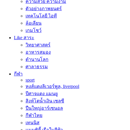
ความสวย ความงาม
ตัวอย่างภาพยนตร์
เทคโนโลยี ไอที
ล้อเลียน
เกมโชว์
Like สาระ
วิทยาศาสตร์
อาหารสมอง
ตำนานโลก
ศาลาธรรม
กีฬา
sport
หงส์แดงลิเวอร์พูล, liverpool
ปีศาจแดง แมนยู
สิงห์โตน้ำเงิน เชลซี
ปืนใหญ่อาร์เซนอล
กีฬาไทย
เทนนิส
แมนซิตี้ เรือใบสีฟ้า