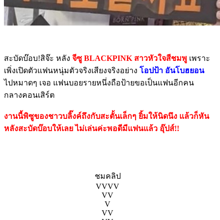
สะบัดบ๊อบ!สิจ๊ะ หลัง
จีซู BLACKPINK สาวหัวใจสีชมพู
เพราะ
เพิ่งเปิดตัวแฟนหนุ่มตัวจริงเสียงจริงอย่าง
โอปป้า อันโบฮยอน
ไปหมาดๆ เจอ แฟนบอยรายหนึ่งถือป้ายขอเป็นแฟนอีกคน
กลางคอนเสิร์ต
งานนี้พิซูของชาวบลิ๊งค์ถึงกับสะตั้นเล็กๆ ยิ้มให้นิดนึง แล้วก็หัน
หลังสะบัดบ๊อบให้เลย ไม่เล่นค่ะพอดีมีแฟนแล้ว อุ๊ปส์!!
ชมคลิป
VVVV
VV
V
VV