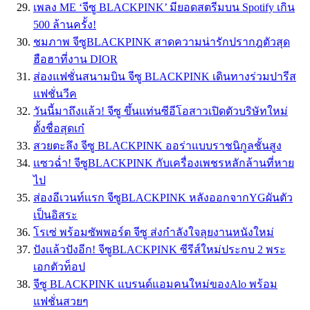
เพลง ME ‘จีซู BLACKPINK’ มียอดสตรีมบน Spotify เกิน
500 ล้านครั้ง!
ชมภาพ จีซูBLACKPINK สาดความน่ารักปรากฎตัวสุด
ฮือฮาที่งาน DIOR
ส่องแฟชั่นสนามบิน จีซู BLACKPINK เดินทางร่วมปารีส
แฟชั่นวีค
วันนี้มาถึงเเล้ว! จีซู ขึ้นเเท่นซีอีโอสาวเปิดตัวบริษัทใหม่
ตั้งชื่อสุดเก๋
สวยตะลึง จีซู BLACKPINK ออร่าแบบราชนิกูลชั้นสูง
เเซวฉ่ำ! จีซูBLACKPINK กับเครื่องเพชรหลักล้านที่หาย
ไป
ส่องอีเวนท์เเรก จีซูBLACKPINK หลังออกจากYGผันตัว
เป็นอิสระ
โรเซ่ พร้อมซัพพอร์ต จีซู ส่งกำลังใจลุยงานหนังใหม่
ปังเเล้วปังอีก! จีซูBLACKPINK ซีรีส์ใหม่ประกบ 2 พระ
เอกตัวท็อป
จีซู BLACKPINK แบรนด์แอมคนใหม่ของAlo พร้อม
แฟชั่นสวยๆ