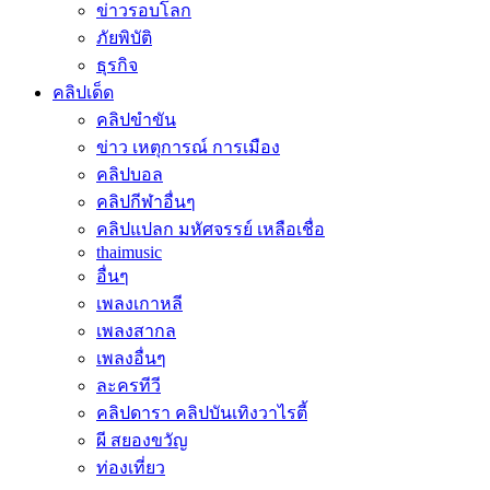
ข่าวรอบโลก
ภัยพิบัติ
ธุรกิจ
คลิปเด็ด
คลิปขำขัน
ข่าว เหตุการณ์ การเมือง
คลิปบอล
คลิปกีฬาอื่นๆ
คลิปแปลก มหัศจรรย์ เหลือเชื่อ
thaimusic
อื่นๆ
เพลงเกาหลี
เพลงสากล
เพลงอื่นๆ
ละครทีวี
คลิปดารา คลิปบันเทิงวาไรตี้
ผี สยองขวัญ
ท่องเที่ยว