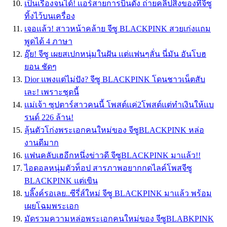
เป็นเรื่องจนได้! เเอร์สายการบินดัง ถ่ายคลิปสิ่งของที่จีซู
ทิ้งไว้บนเครื่อง
เจอเเล้ว! สาวหน้าคล้าย จีซู BLACKPINK สวยเก่งเเถม
พูดได้ 4 ภาษา
อุ๊ย! จีซู เผยสเปกหนุ่มในฝัน เเต่แฟนๆลั่น นี่มัน อันโบฮ
ยอน ชัดๆ
Dior แพงแต่ไม่ปัง? จีซู BLACKPINK โดนชาวเน็ตสับ
เละ! เพราะชุดนี้
เเม่เจ้า ซุปตาร์สาวคนนี้ โพสต์เเค่2โพสต์เเต่ทำเงินให้เเบ
รนด์ 226 ล้าน!
ลุ้นตัวโก่งพระเอกคนใหม่ของ จีซูBLACKPINK หล่อ
งานดีมาก
แฟนคลับเฮอีกหนึ่งข่าวดี จีซูBLACKPINK มาแล้ว!!
ไอดอลหนุ่มตัวท็อป สารภาพอยากกดไลค์โพสจีซู
BLACKPINK แต่เขิน
บลิ๊งค์รอเลย..ซีรี่ส์ใหม่ จีซู BLACKPINK มาแล้ว พร้อม
เผยโฉมพระเอก
มัดรวมความหล่อพระเอกคนใหม่ของ จีซูBLABKPINK