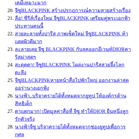
เคมีเหมาะมาก
จีซูBLACKPINK สร้างปรกฎการณ์ความสวยสร้างเรื่อง
ลือ! ซีรีส์เรื่องใหม่ จีซูBLACKPINK เตรียมคู่พระเอกฟ้า
ประทานคนนี้
สวยละลายทั้งปารีส ภาพเซ็ตใหม่ จีซูBLACKPINK ท้า
เเดดผิวดีมาก
ละลายเลย จีซู BLACKPINK กับลุคออกอีเวนท์DIORคา
ริสม่าสุดๆ
สะดุดตา! จีซูBLACKPINK โผล่งานปารีสสวยจึ้งโลก
ตะลึง
จีซูBLACKPINKหายหน้าสื่อไปพักใหญ่ ออกงานล่าสุด
ออร่านางเอกฟุ้ง
นางฟ้า..บริจาครายได้ทั้งหมดจากยูทูป ให้องค์กรด้าน
สิทธิเด็ก
ตาเเตกมาก! เปิดมูลค่าสื่อที่ จีซู ทำให้DIOR ยืนหนึ่งลูก
รักตัวจริง
นางฟ้าจีซู บริจาครายได้ทั้งหมดจากช่องยูทูปเพื่อการ
กุศล