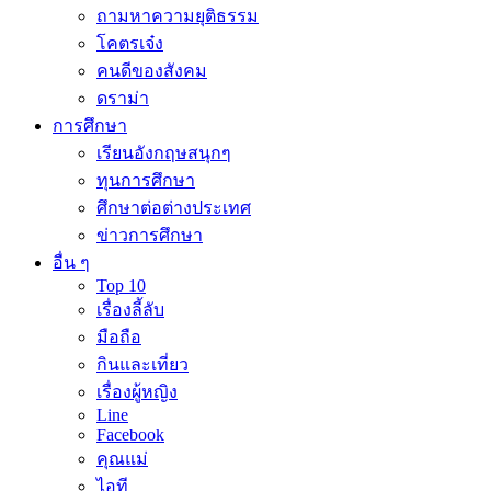
ถามหาความยุติธรรม
โคตรเจ๋ง
คนดีของสังคม
ดราม่า
การศึกษา
เรียนอังกฤษสนุกๆ
ทุนการศึกษา
ศึกษาต่อต่างประเทศ
ข่าวการศึกษา
อื่น ๆ
Top 10
เรื่องลี้ลับ
มือถือ
กินและเที่ยว
เรื่องผู้หญิง
Line
Facebook
คุณแม่
ไอที