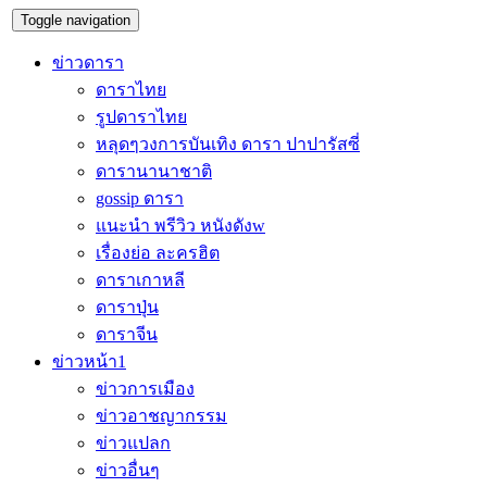
Toggle navigation
ข่าวดารา
ดาราไทย
รูปดาราไทย
หลุดๆวงการบันเทิง ดารา ปาปารัสซี่
ดารานานาชาติ
gossip ดารา
แนะนำ พรีวิว หนังดังw
เรื่องย่อ ละครฮิต
ดาราเกาหลี
ดาราปุ่น
ดาราจีน
ข่าวหน้า1
ข่าวการเมือง
ข่าวอาชญากรรม
ข่าวแปลก
ข่าวอื่นๆ