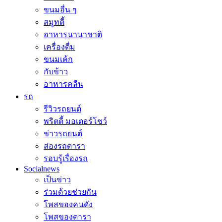
ขนมอื่น ๆ
สมูทตี้
อาหารนานาชาติ
เครื่องดื่ม
ขนมเค้ก
กับข้าว
อาหารคลีน
รถ
รีวิวรถยนต์
พริตตี้ มอเตอร์โชว์
ข่าวรถยนต์
ส่องรถดารา
รอบรู้เรื่องรถ
Socialnews
เป็นข่าว
ร่วมด้วยช่วยกัน
โพสของคนดัง
โพสของดารา