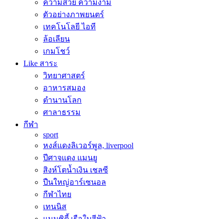
ความสวย ความงาม
ตัวอย่างภาพยนตร์
เทคโนโลยี ไอที
ล้อเลียน
เกมโชว์
Like สาระ
วิทยาศาสตร์
อาหารสมอง
ตำนานโลก
ศาลาธรรม
กีฬา
sport
หงส์แดงลิเวอร์พูล, liverpool
ปีศาจแดง แมนยู
สิงห์โตน้ำเงิน เชลซี
ปืนใหญ่อาร์เซนอล
กีฬาไทย
เทนนิส
แมนซิตี้ เรือใบสีฟ้า