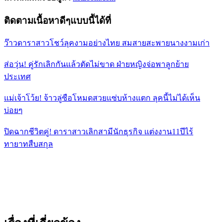
ติดตามเนื้อหาดีๆแบบนี้ได้ที่
ว๊าวดาราสาวโชว์ลุคงามอย่างไทย สมสายสะพายนางงามเก่า
ส่อวุ่น! คู่รักเลิกกันแล้วตัดไม่ขาด ฝ่ายหญิงจ่อพาลูกย้าย
ประเทศ
แม่เจ้าโว้ย! จ้าวลู่ซือโหมดสวยแซ่บห้างแตก ลุคนี้ไม่ได้เห็น
บ่อยๆ
ปิดฉากชีวิตคู่! ดาราสาวเลิกสามีนักธุรกิจ แต่งงาน11ปีไร้
ทายาทสืบสกุล