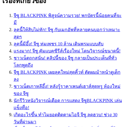
เรื่องที่เกี่ยวข้อง
จีซู BLACKPINK พิสูจน์ความรวย! พกบัตรนี้น้อยคนที่จะ
มี
ลุคนี้ให้สิบไม่หัก! จีซู กับเมกอัพที่หลายคนบอกว่าเหมาะ
สุดๆ
ลุคนี้มีอึ้ง! จีซู ห่มเพชร 10 ล้าน เดินพรมแบบสับ
เเรงมาก! จีซู คัมเเบคซีรีส์เรื่องใหม่ โดนวิจารณ์ขนาดนี้!
ชาวเน็ตถกสนั่น! คลิปนี้ของ จีซู กลายเป็นประเด็นที่ทั่ว
โลกพูดถึง
จีซู BLACKPINK เผยลุคใหม่สุดคิ้วท์ ตัดผมม้าหน้าดูเด็ก
ลง
ชาวเน็ตเกาหลีอึ้ง! หลังรู้ราคาเพนต์เฮาส์สุดหรู ห้องใหม่
ของ จีซู
นักรีวิวหนังวิจารณ์เดือด การเเสดง จีซูBLACKPINK เล่น
เเข็งทื่อ!
เกิดอะไรขึ้น ทำไมยอดติดตามไอจี จีซู ลดฮวบ! ช่วง 30
วันที่ผ่านมา