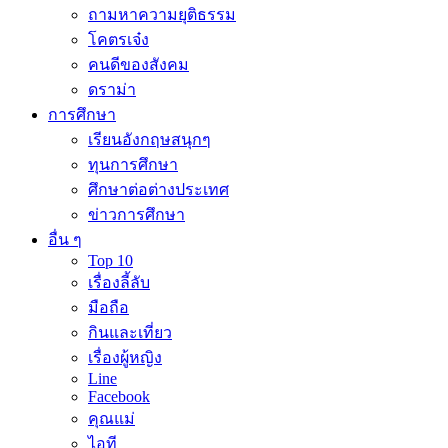
ถามหาความยุติธรรม
โคตรเจ๋ง
คนดีของสังคม
ดราม่า
การศึกษา
เรียนอังกฤษสนุกๆ
ทุนการศึกษา
ศึกษาต่อต่างประเทศ
ข่าวการศึกษา
อื่น ๆ
Top 10
เรื่องลี้ลับ
มือถือ
กินและเที่ยว
เรื่องผู้หญิง
Line
Facebook
คุณแม่
ไอที