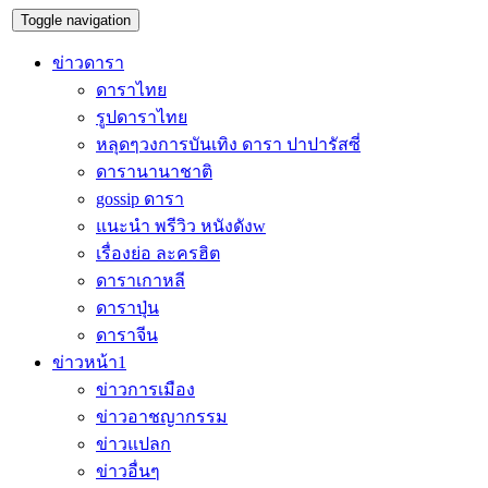
Toggle navigation
ข่าวดารา
ดาราไทย
รูปดาราไทย
หลุดๆวงการบันเทิง ดารา ปาปารัสซี่
ดารานานาชาติ
gossip ดารา
แนะนำ พรีวิว หนังดังw
เรื่องย่อ ละครฮิต
ดาราเกาหลี
ดาราปุ่น
ดาราจีน
ข่าวหน้า1
ข่าวการเมือง
ข่าวอาชญากรรม
ข่าวแปลก
ข่าวอื่นๆ