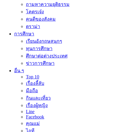
ถามหาความยุติธรรม
โคตรเจ๋ง
คนดีของสังคม
ดราม่า
การศึกษา
เรียนอังกฤษสนุกๆ
ทุนการศึกษา
ศึกษาต่อต่างประเทศ
ข่าวการศึกษา
อื่น ๆ
Top 10
เรื่องลี้ลับ
มือถือ
กินและเที่ยว
เรื่องผู้หญิง
Line
Facebook
คุณแม่
ไอที