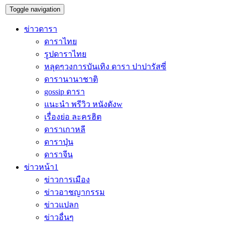
Toggle navigation
ข่าวดารา
ดาราไทย
รูปดาราไทย
หลุดๆวงการบันเทิง ดารา ปาปารัสซี่
ดารานานาชาติ
gossip ดารา
แนะนำ พรีวิว หนังดังw
เรื่องย่อ ละครฮิต
ดาราเกาหลี
ดาราปุ่น
ดาราจีน
ข่าวหน้า1
ข่าวการเมือง
ข่าวอาชญากรรม
ข่าวแปลก
ข่าวอื่นๆ