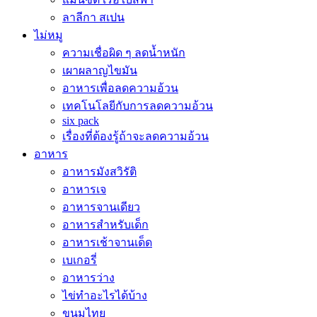
ลาลีกา สเปน
ไม่หมู
ความเชื่อผิด ๆ ลดน้ำหนัก
เผาผลาญไขมัน
อาหารเพื่อลดความอ้วน
เทคโนโลยีกับการลดความอ้วน
six pack
เรื่องที่ต้องรู้ถ้าจะลดความอ้วน
อาหาร
อาหารมังสวิรัติ
อาหารเจ
อาหารจานเดียว
อาหารสำหรับเด็ก
อาหารเช้าจานเด็ด
เบเกอรี่
อาหารว่าง
ไข่ทำอะไรได้บ้าง
ขนมไทย