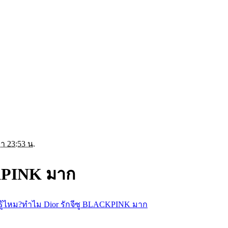
ลา 23:53 น.
CKPINK มาก
รู้ไหม?ทำไม Dior รักจีซู BLACKPINK มาก