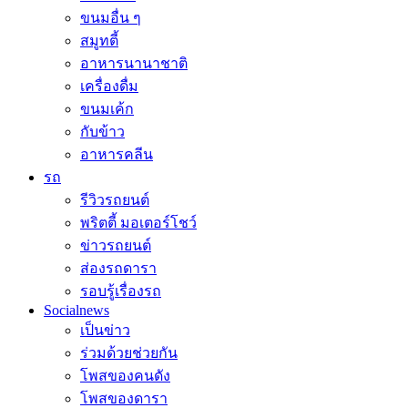
ขนมอื่น ๆ
สมูทตี้
อาหารนานาชาติ
เครื่องดื่ม
ขนมเค้ก
กับข้าว
อาหารคลีน
รถ
รีวิวรถยนต์
พริตตี้ มอเตอร์โชว์
ข่าวรถยนต์
ส่องรถดารา
รอบรู้เรื่องรถ
Socialnews
เป็นข่าว
ร่วมด้วยช่วยกัน
โพสของคนดัง
โพสของดารา