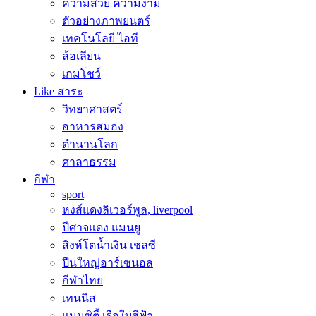
ความสวย ความงาม
ตัวอย่างภาพยนตร์
เทคโนโลยี ไอที
ล้อเลียน
เกมโชว์
Like สาระ
วิทยาศาสตร์
อาหารสมอง
ตำนานโลก
ศาลาธรรม
กีฬา
sport
หงส์แดงลิเวอร์พูล, liverpool
ปีศาจแดง แมนยู
สิงห์โตน้ำเงิน เชลซี
ปืนใหญ่อาร์เซนอล
กีฬาไทย
เทนนิส
แมนซิตี้ เรือใบสีฟ้า