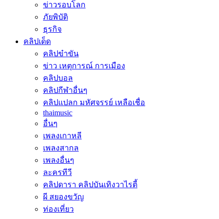
ข่าวรอบโลก
ภัยพิบัติ
ธุรกิจ
คลิปเด็ด
คลิปขำขัน
ข่าว เหตุการณ์ การเมือง
คลิปบอล
คลิปกีฬาอื่นๆ
คลิปแปลก มหัศจรรย์ เหลือเชื่อ
thaimusic
อื่นๆ
เพลงเกาหลี
เพลงสากล
เพลงอื่นๆ
ละครทีวี
คลิปดารา คลิปบันเทิงวาไรตี้
ผี สยองขวัญ
ท่องเที่ยว