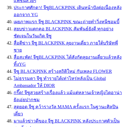
แฟชั่นสวยๆ
ประกาศศักดา! จีซูBLACKPINK เดินหน้าปังต่อเนื่องหลัง
ออกจาก YG
เผยภาพแรก จีซู BLACKPINK ขณะถ่ายทำวิ่งหนีซอมบี้
สยบข่าวแตกคอ BLACKPINK สัมพันธ์ยังดี ทุกอย่าง
ชัดเจนในวันเกิด จีซู
สื่อตีข่าว จีซู BLACKPINK ลุยงานเดี่ยว ภายใต้บริษัทพี่
ชาย
สื่อสะพัด! จีซูBLACKPINK ได้สังกัดลุยงานเดี่ยวแล้วหลัง
ทิ้งYG
จีซู BLACKPINK สร้างสถิติใหม่ กับเพลง FLOWER
ไม่ธรรมดา จีซู ทำรายได้เท่าไหร่หลังเป็น Global
Ambassador ให้ DIOR
กรี๊ด! จีซูสวยสร้างเรื่องแล้ว แม้แต่หลานเจ้าหญิงไดอาน่า
ยังเอ่ยปากชม
สุดยอด จีซู คว้ารางวัล MAMA ครั้งแรก ในฐานะศิลปิน
เดี่ยว
มาเเล้วข่าวดีของ จีซู BLACKPINK หลังประกาศตัวเป็น