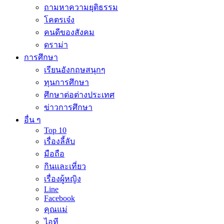
ถามหาความยุติธรรม
โคตรเจ๋ง
คนดีของสังคม
ดราม่า
การศึกษา
เรียนอังกฤษสนุกๆ
ทุนการศึกษา
ศึกษาต่อต่างประเทศ
ข่าวการศึกษา
อื่น ๆ
Top 10
เรื่องลี้ลับ
มือถือ
กินและเที่ยว
เรื่องผู้หญิง
Line
Facebook
คุณแม่
ไอที