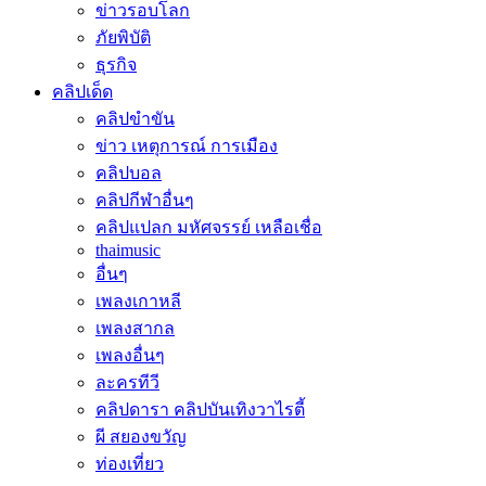
ข่าวรอบโลก
ภัยพิบัติ
ธุรกิจ
คลิปเด็ด
คลิปขำขัน
ข่าว เหตุการณ์ การเมือง
คลิปบอล
คลิปกีฬาอื่นๆ
คลิปแปลก มหัศจรรย์ เหลือเชื่อ
thaimusic
อื่นๆ
เพลงเกาหลี
เพลงสากล
เพลงอื่นๆ
ละครทีวี
คลิปดารา คลิปบันเทิงวาไรตี้
ผี สยองขวัญ
ท่องเที่ยว