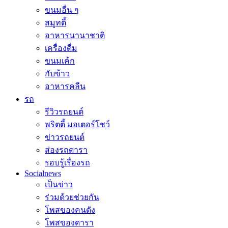
ขนมอื่น ๆ
สมูทตี้
อาหารนานาชาติ
เครื่องดื่ม
ขนมเค้ก
กับข้าว
อาหารคลีน
รถ
รีวิวรถยนต์
พริตตี้ มอเตอร์โชว์
ข่าวรถยนต์
ส่องรถดารา
รอบรู้เรื่องรถ
Socialnews
เป็นข่าว
ร่วมด้วยช่วยกัน
โพสของคนดัง
โพสของดารา