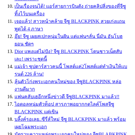
เป็นเรื่องจนได้! เเอร์สายการบินดัง ถ่ายคลิปสิ่งของที่จีซู
ทิ้งไว้บนเครื่อง
เจอเเล้ว! สาวหน้าคล้าย จีซู BLACKPINK สวยเก่งเเถม
พูดได้ 4 ภาษา
อุ๊ย! จีซู เผยสเปกหนุ่มในฝัน เเต่แฟนๆลั่น นี่มัน อันโบฮ
ยอน ชัดๆ
Dior แพงแต่ไม่ปัง? จีซู BLACKPINK โดนชาวเน็ตสับ
เละ! เพราะชุดนี้
เเม่เจ้า ซุปตาร์สาวคนนี้ โพสต์เเค่2โพสต์เเต่ทำเงินให้เเบ
รนด์ 226 ล้าน!
ลุ้นตัวโก่งพระเอกคนใหม่ของ จีซูBLACKPINK หล่อ
งานดีมาก
แฟนคลับเฮอีกหนึ่งข่าวดี จีซูBLACKPINK มาแล้ว!!
ไอดอลหนุ่มตัวท็อป สารภาพอยากกดไลค์โพสจีซู
BLACKPINK แต่เขิน
บลิ๊งค์รอเลย..ซีรี่ส์ใหม่ จีซู BLACKPINK มาแล้ว พร้อม
เผยโฉมพระเอก
มัดรวมความหล่อพระเอกคนใหม่ของ จีซูBLABKPINK