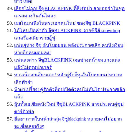
สาวโสด!
เลือกไม่ถูก! จีซูBLACKPINK-ตี๋ลี่เร่อปา สวยออร่าในชุด
เดรสม่วงกินกันไม่ลง
เผยโฉมหนึ่งในพระเอกคนใหม่ ของจีซู BLACKPINK
โอ้โห! เปิดค่าตัว จีซูBLACKPINK จากซีรีส์ snowdrop
เล่นเรื่องเดียวรวยอู้ฟู่
เเฟนๆห่วง จีซู-อันโบฮยอน หลังประกาศเลิก คนนึงเงียบ
หายอีกคนผอมลง!
แฟนสงสาร จีซูBLACKPINK เจอช่างหน้าผมแกงแต่ง
แล้วไม่ตรงปกเวอร์
ชาวเน็ตถกเสียงแตก! หลังคู่รักจีซู-อันโบฮยอนประกาศ
เลิกฟ้าผ่า
ฟ้าผ่าเปรี้ยง! คู่รักตัวท็อปเปิดตัวคบไม่ทันไร ประกาศเลิก
แล้ว
ลุ้นทั้งเอเชียหนังใหม่ จีซูBLACKPINK อาจประคบคู่ซุป
ตาร์ตัวพ่อ
ฮือฮาภาพใบหน้าล่าสุด จีซูblackpink หลายคนไม่อยาก
จะเชื่อเลยจริงๆ