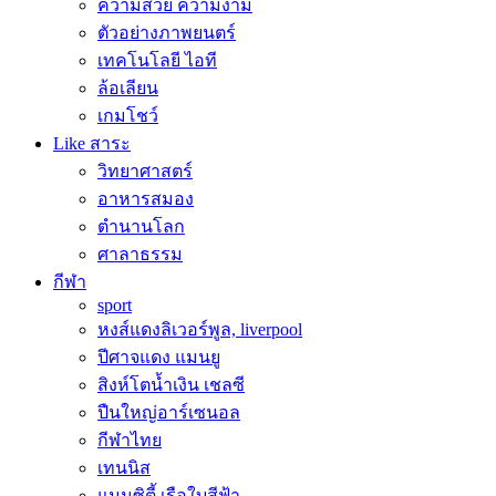
ความสวย ความงาม
ตัวอย่างภาพยนตร์
เทคโนโลยี ไอที
ล้อเลียน
เกมโชว์
Like สาระ
วิทยาศาสตร์
อาหารสมอง
ตำนานโลก
ศาลาธรรม
กีฬา
sport
หงส์แดงลิเวอร์พูล, liverpool
ปีศาจแดง แมนยู
สิงห์โตน้ำเงิน เชลซี
ปืนใหญ่อาร์เซนอล
กีฬาไทย
เทนนิส
แมนซิตี้ เรือใบสีฟ้า