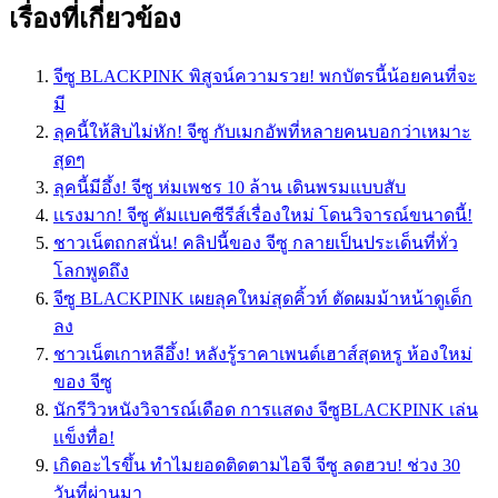
เรื่องที่เกี่ยวข้อง
จีซู BLACKPINK พิสูจน์ความรวย! พกบัตรนี้น้อยคนที่จะ
มี
ลุคนี้ให้สิบไม่หัก! จีซู กับเมกอัพที่หลายคนบอกว่าเหมาะ
สุดๆ
ลุคนี้มีอึ้ง! จีซู ห่มเพชร 10 ล้าน เดินพรมแบบสับ
เเรงมาก! จีซู คัมเเบคซีรีส์เรื่องใหม่ โดนวิจารณ์ขนาดนี้!
ชาวเน็ตถกสนั่น! คลิปนี้ของ จีซู กลายเป็นประเด็นที่ทั่ว
โลกพูดถึง
จีซู BLACKPINK เผยลุคใหม่สุดคิ้วท์ ตัดผมม้าหน้าดูเด็ก
ลง
ชาวเน็ตเกาหลีอึ้ง! หลังรู้ราคาเพนต์เฮาส์สุดหรู ห้องใหม่
ของ จีซู
นักรีวิวหนังวิจารณ์เดือด การเเสดง จีซูBLACKPINK เล่น
เเข็งทื่อ!
เกิดอะไรขึ้น ทำไมยอดติดตามไอจี จีซู ลดฮวบ! ช่วง 30
วันที่ผ่านมา