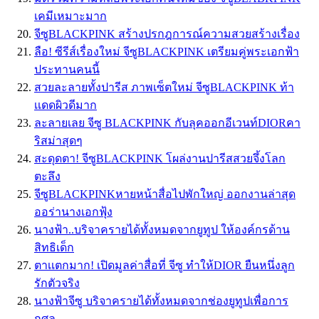
เคมีเหมาะมาก
จีซูBLACKPINK สร้างปรกฎการณ์ความสวยสร้างเรื่อง
ลือ! ซีรีส์เรื่องใหม่ จีซูBLACKPINK เตรียมคู่พระเอกฟ้า
ประทานคนนี้
สวยละลายทั้งปารีส ภาพเซ็ตใหม่ จีซูBLACKPINK ท้า
เเดดผิวดีมาก
ละลายเลย จีซู BLACKPINK กับลุคออกอีเวนท์DIORคา
ริสม่าสุดๆ
สะดุดตา! จีซูBLACKPINK โผล่งานปารีสสวยจึ้งโลก
ตะลึง
จีซูBLACKPINKหายหน้าสื่อไปพักใหญ่ ออกงานล่าสุด
ออร่านางเอกฟุ้ง
นางฟ้า..บริจาครายได้ทั้งหมดจากยูทูป ให้องค์กรด้าน
สิทธิเด็ก
ตาเเตกมาก! เปิดมูลค่าสื่อที่ จีซู ทำให้DIOR ยืนหนึ่งลูก
รักตัวจริง
นางฟ้าจีซู บริจาครายได้ทั้งหมดจากช่องยูทูปเพื่อการ
กุศล