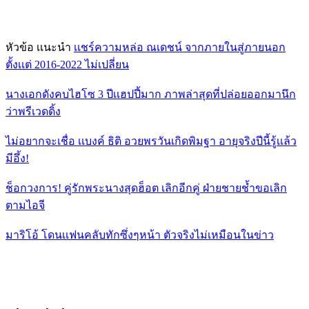
หัวข้อ เเนะนำ
เเชร์ความหล่อ ณเดชน์ จากภายในสู่ภายนอก
ตั้งเเต่ 2016-2022 ไม่เปลี่ยน
นางเอกดังคบไฮโซ 3 ปีเเฮปปี้มาก ภาพล่าสุดที่ปล่อยออกมานึก
ว่าพรีเวดดิ้ง
ไม่อยากจะเชื่อ เเบงค์ ธิติ อวยพรวันเกิดพิมฐา อายุจริงปีนี้รู้เเล้ว
มีอึ้ง!
ช็อกวงการ! คู่รักพระนางสุดฮ็อต เลิกอีกคู่ ฝ่ายชายช้ำขอเลิก
ตามไอจี
มาริโอ้ โดนเเฟนคลับทักซึ่งๆหน้า ตัวจริงไม่เหมือนในข่าว