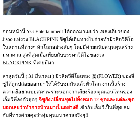
ก่อนหน้านี้ YG Entertainment ได้ออกมาเผยว่า เพลงเดี่ยวของ
Jisoo แห่งวง BLACKPINK จีซูได้เดินทางไปถ่ายทำมิวสิกวิดีโอ
ในสถานที่ต่างๆ ทั่วโลกอย่างลับๆ โดยมีค่ายสนับสนุนทุนสร้าง
มหาศาล สูงที่สุดเมื่อเทียบกับบรรดาวิดีโอของวง
BLACKPINK ที่เคยมีมา
ล่าสุดวันนี้ ( 31 มีนาคม ) มิวสิควีดีโอเพลง 꽃(FLOWER) ของจี
ซูได้ถูกปล่อยออกมาให้ได้รับชมกันเเล้วทั่วโลก งานนี้สร้าง
ความฮือฮาเเบบสุดๆเพราะนอกจากเสียงร้อง มูดเเอนโทนของ
เอ็มวีที่ลงตัวสุดๆ
จีซูยังเปลี่ยนชุดไปทั้งหมด 12 ชุดเเละเเต่ละชุด
บอกเลยว่าทำการบ้านมาเป็นอย่างดี
เข้ากับเอ็มวีเป็นที่สุด สม
กับที่ทางค่ายคุยว่าทุ่มทุนมหาศาลจริงๆ!!