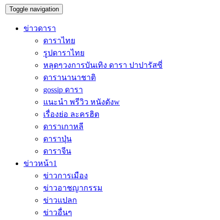
Toggle navigation
ข่าวดารา
ดาราไทย
รูปดาราไทย
หลุดๆวงการบันเทิง ดารา ปาปารัสซี่
ดารานานาชาติ
gossip ดารา
แนะนำ พรีวิว หนังดังw
เรื่องย่อ ละครฮิต
ดาราเกาหลี
ดาราปุ่น
ดาราจีน
ข่าวหน้า1
ข่าวการเมือง
ข่าวอาชญากรรม
ข่าวแปลก
ข่าวอื่นๆ