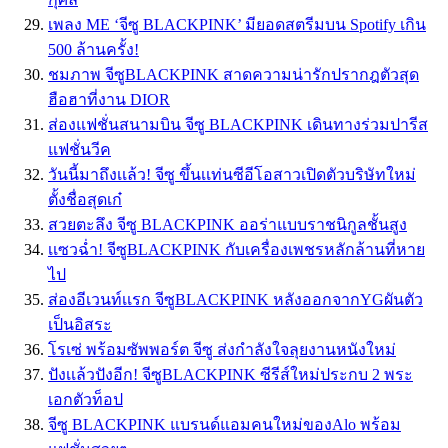
เพลง ME ‘จีซู BLACKPINK’ มียอดสตรีมบน Spotify เกิน
500 ล้านครั้ง!
ชมภาพ จีซูBLACKPINK สาดความน่ารักปรากฎตัวสุด
ฮือฮาที่งาน DIOR
ส่องแฟชั่นสนามบิน จีซู BLACKPINK เดินทางร่วมปารีส
แฟชั่นวีค
วันนี้มาถึงเเล้ว! จีซู ขึ้นเเท่นซีอีโอสาวเปิดตัวบริษัทใหม่
ตั้งชื่อสุดเก๋
สวยตะลึง จีซู BLACKPINK ออร่าแบบราชนิกูลชั้นสูง
เเซวฉ่ำ! จีซูBLACKPINK กับเครื่องเพชรหลักล้านที่หาย
ไป
ส่องอีเวนท์เเรก จีซูBLACKPINK หลังออกจากYGผันตัว
เป็นอิสระ
โรเซ่ พร้อมซัพพอร์ต จีซู ส่งกำลังใจลุยงานหนังใหม่
ปังเเล้วปังอีก! จีซูBLACKPINK ซีรีส์ใหม่ประกบ 2 พระ
เอกตัวท็อป
จีซู BLACKPINK แบรนด์แอมคนใหม่ของAlo พร้อม