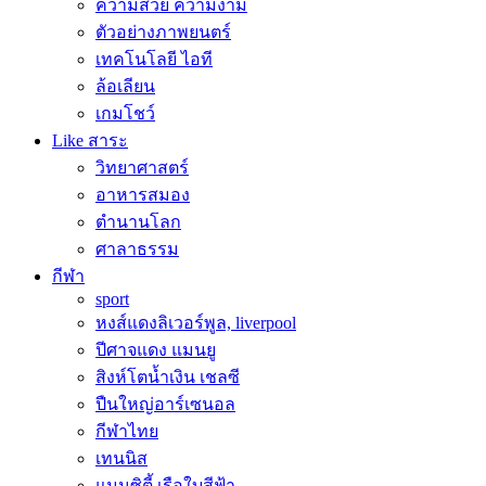
ความสวย ความงาม
ตัวอย่างภาพยนตร์
เทคโนโลยี ไอที
ล้อเลียน
เกมโชว์
Like สาระ
วิทยาศาสตร์
อาหารสมอง
ตำนานโลก
ศาลาธรรม
กีฬา
sport
หงส์แดงลิเวอร์พูล, liverpool
ปีศาจแดง แมนยู
สิงห์โตน้ำเงิน เชลซี
ปืนใหญ่อาร์เซนอล
กีฬาไทย
เทนนิส
แมนซิตี้ เรือใบสีฟ้า