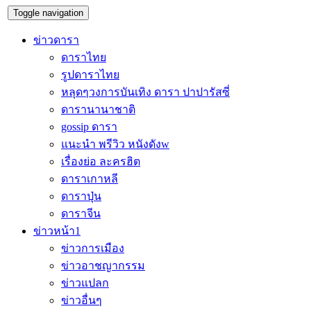
Toggle navigation
ข่าวดารา
ดาราไทย
รูปดาราไทย
หลุดๆวงการบันเทิง ดารา ปาปารัสซี่
ดารานานาชาติ
gossip ดารา
แนะนำ พรีวิว หนังดังw
เรื่องย่อ ละครฮิต
ดาราเกาหลี
ดาราปุ่น
ดาราจีน
ข่าวหน้า1
ข่าวการเมือง
ข่าวอาชญากรรม
ข่าวแปลก
ข่าวอื่นๆ