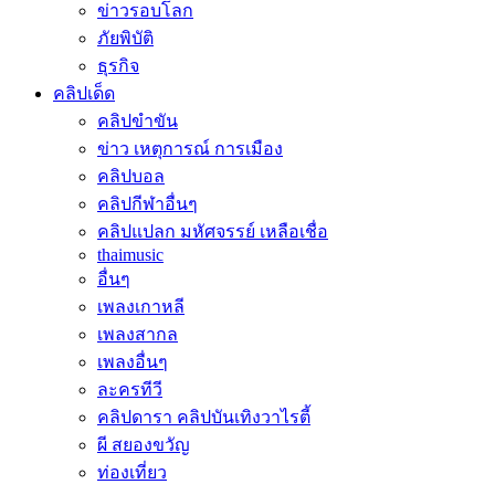
ข่าวรอบโลก
ภัยพิบัติ
ธุรกิจ
คลิปเด็ด
คลิปขำขัน
ข่าว เหตุการณ์ การเมือง
คลิปบอล
คลิปกีฬาอื่นๆ
คลิปแปลก มหัศจรรย์ เหลือเชื่อ
thaimusic
อื่นๆ
เพลงเกาหลี
เพลงสากล
เพลงอื่นๆ
ละครทีวี
คลิปดารา คลิปบันเทิงวาไรตี้
ผี สยองขวัญ
ท่องเที่ยว