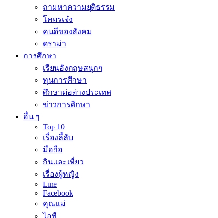
ถามหาความยุติธรรม
โคตรเจ๋ง
คนดีของสังคม
ดราม่า
การศึกษา
เรียนอังกฤษสนุกๆ
ทุนการศึกษา
ศึกษาต่อต่างประเทศ
ข่าวการศึกษา
อื่น ๆ
Top 10
เรื่องลี้ลับ
มือถือ
กินและเที่ยว
เรื่องผู้หญิง
Line
Facebook
คุณแม่
ไอที