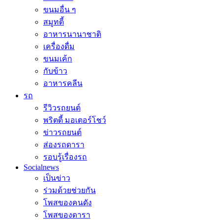
ขนมอื่น ๆ
สมูทตี้
อาหารนานาชาติ
เครื่องดื่ม
ขนมเค้ก
กับข้าว
อาหารคลีน
รถ
รีวิวรถยนต์
พริตตี้ มอเตอร์โชว์
ข่าวรถยนต์
ส่องรถดารา
รอบรู้เรื่องรถ
Socialnews
เป็นข่าว
ร่วมด้วยช่วยกัน
โพสของคนดัง
โพสของดารา