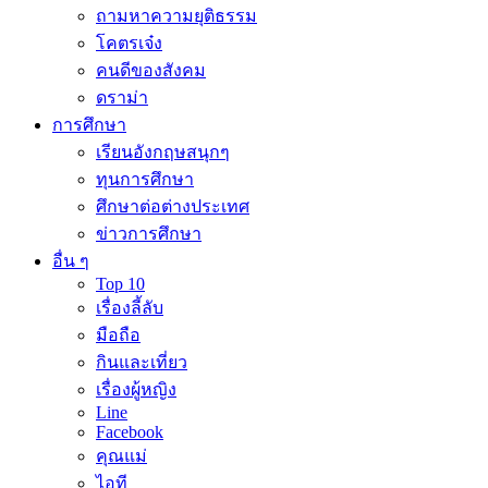
ถามหาความยุติธรรม
โคตรเจ๋ง
คนดีของสังคม
ดราม่า
การศึกษา
เรียนอังกฤษสนุกๆ
ทุนการศึกษา
ศึกษาต่อต่างประเทศ
ข่าวการศึกษา
อื่น ๆ
Top 10
เรื่องลี้ลับ
มือถือ
กินและเที่ยว
เรื่องผู้หญิง
Line
Facebook
คุณแม่
ไอที