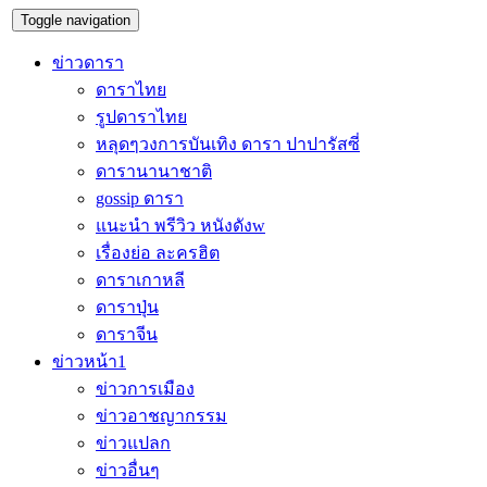
Toggle navigation
ข่าวดารา
ดาราไทย
รูปดาราไทย
หลุดๆวงการบันเทิง ดารา ปาปารัสซี่
ดารานานาชาติ
gossip ดารา
แนะนำ พรีวิว หนังดังw
เรื่องย่อ ละครฮิต
ดาราเกาหลี
ดาราปุ่น
ดาราจีน
ข่าวหน้า1
ข่าวการเมือง
ข่าวอาชญากรรม
ข่าวแปลก
ข่าวอื่นๆ