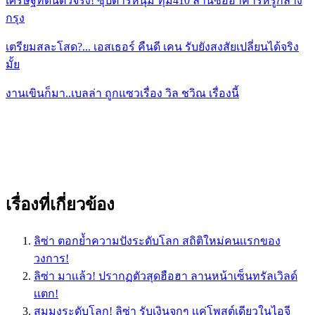
เศรษฐีที่ดินตัวจริง! ซุปตาร์หนุ่ม ทุ่ม410 ล้านซื้ออาคารหรูกลาง
กรุง
เตรียมสละโสด?... เอสเธอร์ คืนดี เคน รับยังสงสัยเปลี่ยนได้จริง
มั้ย
งานเขินก็มา..เบลล่า ถูกแซวเรื่อง วิล ชวิณ เรื่องนี้
เรื่องที่เกี่ยวข้อง
ลิซ่า ตอกย้ำความปังระดับโลก สถิติใหม่คนเเรกของ
วงการ!
ลิซ่า มาเเล้ว! ปรากฏตัวสุดฮือฮา ลานหน้าเซ็นทรัลเวิลด์
เเตก!
สมมงระดับโลก! ลิซ่า รับเงินจุกๆ เเค่โพสต์เดียวในไอจี