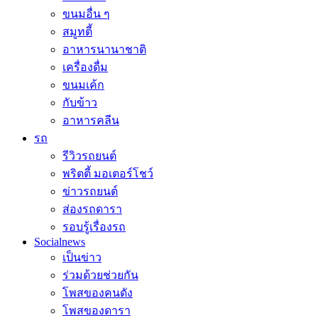
ขนมอื่น ๆ
สมูทตี้
อาหารนานาชาติ
เครื่องดื่ม
ขนมเค้ก
กับข้าว
อาหารคลีน
รถ
รีวิวรถยนต์
พริตตี้ มอเตอร์โชว์
ข่าวรถยนต์
ส่องรถดารา
รอบรู้เรื่องรถ
Socialnews
เป็นข่าว
ร่วมด้วยช่วยกัน
โพสของคนดัง
โพสของดารา