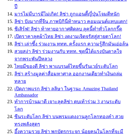
ปี
มารไม่มีบารมีไม่เกิด! ลิซ่า ถูกแอนตี้ญี่ปุ่นโจมตีหนัก
ลิซ่า ปังมากที่จีน ภาพบิกินี่ท้าหนาว คอมเมนต์เเทบเเตก!
ชีเสิร์ฟ! ลิซ่า ท้าทายอากาศติดลบ ลุคนี้ทำทั่วโลกกรี๊ด
เปิดราคาลุคผ้าไทย ลิซ่า งดงามเจิดจรัสสู่สายตาโลก!
ลิซ่า เล่าซึ้ง ร่วมงาน ททท. ครั้งแรก ความรู้สึกมันเอ่อล้น
สวยสง่า ลิซ่า ร่วมงานกับ ททท. ชุดนี้ได้แรงบันดาลใจ
จากพระพันปีหลวง
ไทยมีของดี ลิซ่า พาเเบรนด์ไทยขึ้นรันเวย์ระดับโลก
ลิซ่า สร้างมูลค่าสื่อมหาศาล ออกงานเดียวทำเงินถล่ม
ทลาย
เปิดภาพแรก ลิซ่า ลลิษา ในฐานะ Amazing Thailand
Ambassador
ทำการบ้านมาดี เจาะลุคลิซ่า ตบเท้าร่วม 3 งานระดับ
โลก
ซีนระดับโลก ลิซ่า บนพรมเเดงงานลูกโลกทองคำ สวย
ทรงพลังสุดๆ
อึ้งความรวย ลิซ่า พกบัตรกระจก น้อยคนในโลกที่จะมี