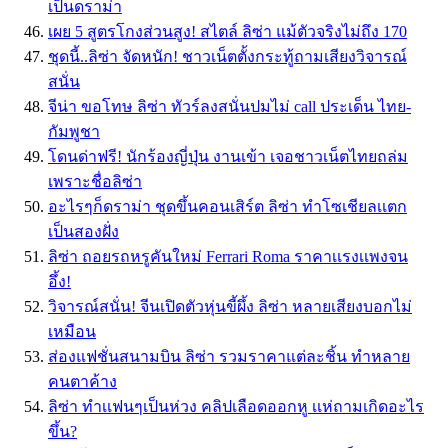
เป็นดราม่า
เผย 5 สูตรโกงส่วนสูง! สไตล์ ลิซ่า แม้ตัวจริงไม่ถึง 170
ชุดนี้..ลิซ่า จัดหนัก! ชาวเน็ตตั้งกระทู้ถามเสียงวิจารณ์
สนั่น
จีน่า ขอโทษ ลิซ่า ทัวร์ลงสนั่นปมไม่ call ประเด็น ไทย-
กัมพูชา
โดนด่าฟรี! นักร้องญี่ปุ่น งานเข้า เจอชาวเน็ตไทยถล่ม
เพราะชื่อลิซ่า
อะไรๆก็ดราม่า ชุดขึ้นคอนเสิร์ต ลิซ่า ทำโซเชียลเเตก
เป็นสองฝั่ง
ลิซ่า ถอยรถหรูคันใหม่ Ferrari Roma ราคาเเรงเเพงจน
อึ้ง!
วิจารณ์สนั่น! จีนเปิดตัวหุ่นขี้ผึ้ง ลิซ่า หลายเสียงบอกไม่
เหมือน
ส่องแฟชั่นสนามบิน ลิซ่า รวมราคาแต่ละชิ้น ทำหลาย
คนตาค้าง
ลิซ่า ทำเเฟนๆเป็นห่วง คลิปเลือดออกหู เเห่ถามเกิดอะไร
ขึ้น?