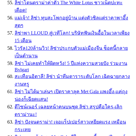
ลิซ่าโดนดราม่าค่าตัว The White Lotus ชาวเน็ตปะทะ
เดือด!
เเม่เจ้า! ลิซ่า ทุบสะโพกอยู่บ้าน เเต่งตัวชิลเเต่ราคาพาอึ้ง
สุดๆ
ลิซ่าพา LLOUD สู่เวทีโลก! บริษัทฟันเงินอื้อในเวลาเพียง
15 เดือน
ไวรัล120ล้านวิว! ลิซ่าประกบตัวเเม่เมืองจีน ช็อตนี้กลาย
เป็นตำนาน
ลิซ่า ไม่เคยทำให้ผิดหวัง! 5 ปีแห่งความสวยปัง ร่วมงาน
Bvlgari
สะเทือนอิตาลี! ลิซ่า นำทีมดาราระดับโลก เฉิดฉายกลาง
งานหรู
ลิซ่า ไม่ได้มาเล่นๆ เปิดราคาลุค Met Gala เเพงอึ้ง-เเค่ถุง
น่องก็เฉียดเเสน!
ดีไซน์เนอร์ เฉลยหน้าคนบนชุด ลิซ่า สรุปคือใคร-เลิก
ดราม่านะ!
ลิซ่า ปังจนดราม่า! เจอเเร็ปเปอร์สาวเหยียดเเรง เหมือน
กระเทย