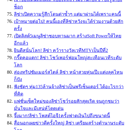
ช็อก
ลิซ่าเปิดความรู้สึกโดนด่าซ้ำๆ แต่มาผ่านได้เพราะคนนี้
เป้าหมายต่อไป! คนนี้เองที่ลิซ่าหวังจะได้ร่วมงานด้วยสัก
ครั้ง
เปิดลิสต์5เมนูลิซ่าชอบทานมาก สร้างSoft Powerให้ไทย
อีกแล้ว
ยินดีสนั่นโลก! ลิซ่า คว้ารางวัลเวทีMTVเป็นปีที่2
กรี๊ดคอแตก! ลิซ่า โชว์เพอร์ฟอมใหญ่สะเทือนเวทีระดับ
โลก
ส่องทริปซัมเมอร์สไตล์ ลิซ่า หน้าสวยหุ่นเป๊ะแต่งลุคไหน
ก็ปัง
ฟังชัดๆ ทุ่ม135ล้านจ้างลิซ่าเป็นพรีเซ็นเตอร์ ได้อะไรกว่า
ที่คิด
แฟชั่นเซ็ตใหม่ของลิซ่าโชว์รอยสักสุดเริด จนถูกชมว่า
มั่นใจและมีเสน่ห์โดดเด่น
จึ้งมาก!ลิซ่า โพสต์ไอจี1ครั้งฟาดเงินไปถึงขนาดนี้
สื่อนอกเผยข่าวดีครั้งใหญ่ ลิซ่า เตรียมสร้างตำนานระดับ