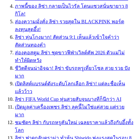
ภาพนี้ของ ลิซ่า กลายเป็นไวรัล โดนเเซวสนั่นขายาว 8
กิโล!
ส่องความมั่งคั่ง ลิซ่า รวยสุดใน BLACKPINK พอร์ต
ลงทุนสุดอึ้ง!
ลิซ่า หุ่นโกงมาก! สัดส่วน 9:1 เห็นแล้วเข้าใจคำว่า
สัดส่วนทองคำ
ส่องคอสตูม ลิซ่า ชุดขาวฟีฟ่าเวิลด์คัพ 2026 ตัวเเม่ไม่
ทำให้ผิดหวัง
ชีวิตดีจนน่าอิจฉา! ลิซ่า ขับรถหรูเที่ยวโซล สวย รวย ปัง
มาก
เปิดลิสต์แบรนด์ดังระดับโลกเลือก ลิซ่า! แต่ละชื่อเห็น
แล้วว้าว
ลิซ่า FIFA World Cup หุ่นสวยสับจนบางทีก็นึกว่า AI
เปิดมูลค่าเครื่องเพชร ลิซ่า ลุคนี้ไม่ใช่แค่สวย แต่รวย
มาก
ชมชัดๆ ลิซ่า กับรถหรูคันใหม่ เฉลยราคาเเล้วถึงกับอึ้งทั้ง
โลก
ลิซ่า ฟาดกลับดราม่า ทำหุ้น Shiseido พุ่งแรงสุดในรอบ 8