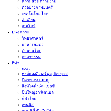
ความสวย ความงาม
ตัวอย่างภาพยนตร์
เทคโนโลยี ไอที
ล้อเลียน
เกมโชว์
Like สาระ
วิทยาศาสตร์
อาหารสมอง
ตำนานโลก
ศาลาธรรม
กีฬา
sport
หงส์แดงลิเวอร์พูล, liverpool
ปีศาจแดง แมนยู
สิงห์โตน้ำเงิน เชลซี
ปืนใหญ่อาร์เซนอล
กีฬาไทย
เทนนิส
แมนซิตี้ เรือใบสีฟ้า