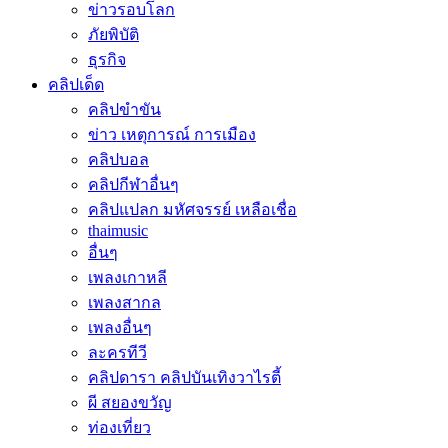
ข่าวรอบโลก
ภัยพิบัติ
ธุรกิจ
คลิปเด็ด
คลิปขำขัน
ข่าว เหตุการณ์ การเมือง
คลิปบอล
คลิปกีฬาอื่นๆ
คลิปแปลก มหัศจรรย์ เหลือเชื่อ
thaimusic
อื่นๆ
เพลงเกาหลี
เพลงสากล
เพลงอื่นๆ
ละครทีวี
คลิปดารา คลิปบันเทิงวาไรตี้
ผี สยองขวัญ
ท่องเที่ยว