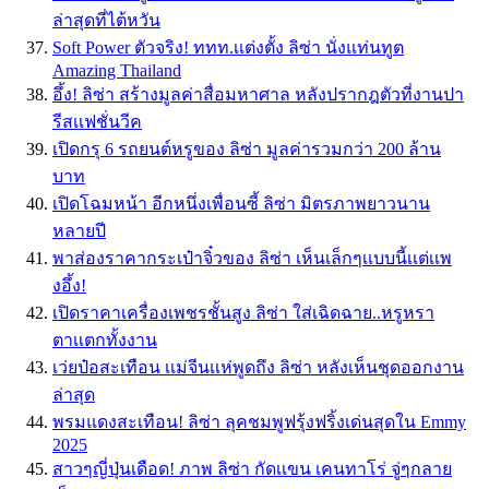
ล่าสุดที่ไต้หวัน
Soft Power ตัวจริง! ททท.เเต่งตั้ง ลิซ่า นั่งแท่นทูต
Amazing Thailand
อึ้ง! ลิซ่า สร้างมูลค่าสื่อมหาศาล หลังปรากฎตัวที่งานปา
รีสเเฟชั่นวีค
เปิดกรุ 6 รถยนต์หรูของ ลิซ่า มูลค่ารวมกว่า 200 ล้าน
บาท
เปิดโฉมหน้า อีกหนึ่งเพื่อนซี้ ลิซ่า มิตรภาพยาวนาน
หลายปี
พาส่องราคากระเป๋าจิ๋วของ ลิซ่า เห็นเล็กๆเเบบนี้เเต่เเพ
งอึ้ง!
เปิดราคาเครื่องเพชรชั้นสูง ลิซ่า ใส่เฉิดฉาย..หรูหรา
ตาเเตกทั้งงาน
เว่ยป๋อสะเทือน เเม่จีนเเห่พูดถึง ลิซ่า หลังเห็นชุดออกงาน
ล่าสุด
พรมแดงสะเทือน! ลิซ่า ลุคชมพูฟรุ้งฟริ้งเด่นสุดใน Emmy
2025
สาวๆญี่ปุ่นเดือด! ภาพ ลิซ่า กัดเเขน เคนทาโร่ จู่ๆกลาย