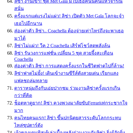
ลิซ่า งานเข้า! ชุด Met Gala มีใบเธอคนนี้คนแห่วิจารณ์
สนั่น
ครั้งแรกแต่เเรงไม่แผ่ว! ลิซ่า เปิดตัว Met Gala โลกจะจำ
เธอไปอีกนาน
ส่องค่าตัว ลิซ่า.. Coachella ต้องจ่ายเท่าไหร่ถึงจะพาเธอ
มาได้
ลิซ่าไม่แผ่ว! วีค 2 Coachella เสิร์ฟโชว์สดพลังล้น
ลิซ่า รันวงการแฟชั่น เปลี่ยน 5 ชุด สวยจึ้งสะเทือน
Coachella
ส่องค่าตัว ลิซ่า การเเสดงครั้งเเรกในชีวิตฟาดไปกี่ล้าน!
ลิซ่าฟาดไม่ยั้ง! เดินเข้างานซีรีส์ดังสวยเด่น เรียกแสง
แฟลชถล่มทลาย
ดาราหนุ่มถึงกับเอ่ยปากชม ร่วมงานลิซ่าครั้งแรกเกิน
กว่าที่คิด
ช็อตหาดูยาก! ลิซ่า ควงพวงมาลัยขับFerrariเท่กระชากใจ
มาก
คนไทยคนแรก! ลิซ่า ขึ้นปกนิตยสารระดับโลกกระทบ
ไหล่ซุปตาร์ดัง
เจ้าของเดนทิสเต้เล่าเบื้องหลังร่วมงานกับลิซ่า ยิ่งรู้จักยิ่ง