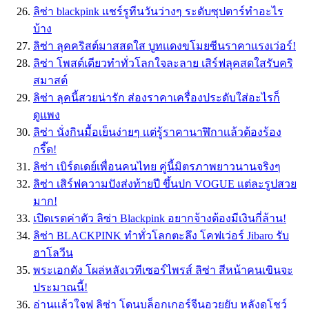
ลิซ่า blackpink เเชร์รูทีนวันว่างๆ ระดับซุปตาร์ทำอะไร
บ้าง
ลิซ่า ลุคคริสต์มาสสดใส บูทเเดงขโมยซีนราคาเเรงเว่อร์!
ลิซ่า โพสต์เดียวทำทั่วโลกใจละลาย เสิร์ฟลุคสดใสรับคริ
สมาสต์
ลิซ่า ลุคนี้สวยน่ารัก ส่องราคาเครื่องประดับใส่อะไรก็
ดูเเพง
ลิซ่า นั่งกินมื้อเย็นง่ายๆ เเต่รู้ราคานาฬิกาเเล้วต้องร้อง
กรี๊ด!
ลิซ่า เบิร์ดเดย์เพื่อนคนไทย คู่นี้มิตรภาพยาวนานจริงๆ
ลิซ่า เสิร์ฟความปังส่งท้ายปี ขึ้นปก VOGUE เเต่ละรูปสวย
มาก!
เปิดเรตค่าตัว ลิซ่า Blackpink อยากจ้างต้องมีเงินกี่ล้าน!
ลิซ่า BLACKPINK ทำทั่วโลกตะลึง โคฟเว่อร์ Jibaro รับ
ฮาโลวีน
พระเอกดัง โผล่หลังเวทีเซอร์ไพรส์ ลิซ่า สีหน้าคนเขินจะ
ประมาณนี้!
อ่านเเล้วใจฟู ลิซ่า โดนบล็อกเกอร์จีนอวยยับ หลังดูโชว์