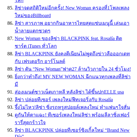
โลก
ลิซ่าจดสถิติใหม่อีกครั้ง! New Woman ครองที่1โพลเพลง
ใหม่ของBillboard
ลิซ่า สารภาพ อยากกินอาหารไทยสุดแซ่บเมนูนี้ เล่นเอา
น้ำลายแตกซวดๆ
New Woman ของลิซ่า BLACKPINK feat. Rosalía ติด
ชาร์ต iTunes ทั่วโลก
ลิซ่า BLACKPINK ยังคงตีเนียนไม่พูดถึงข่าวลือออกเดท
กับ เฟรเดอริก อาร์โนลด์
ลิซ่า ดัน “New Woman”ฟาด27 ล้านวิวภายใน 24 ชั่วโมง!
ยิ่งกว่าทำถึง! MV NEW WOMAN ฉีกแนวทุกเพลงที่ลิซ่า
มี
ส่องเมนต์ชาวเน็ตเกาหลี หลังลิซ่า ได้ขึ้นปกELLE usa
ลิซ่า ปล่อยทีเซอร์ เพลงใหม่ฟีทเจอริ่งกับ Rosalía
จึ้งไม่ไหว!ลิซ่า ซิ่งรถหรูสปอยล์เพลงใหม่ ทำแฟนๆใจสั่น
ดูกันให้ตาแฉะ! ทีเซอร์เพลงใหม่ลิซ่า พร้อมลีลาซิ่งเฟอร์
รารี่สุดกร้าวใจ
ลิซ่า BLACKPINK ปล่อยทีเซอร์ซิงเกิ้ลใหม่ “Brand New
Día”