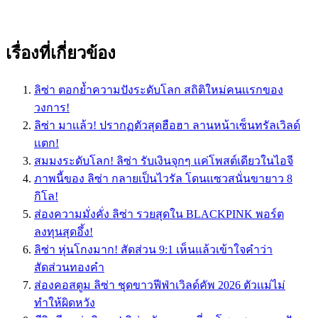
เรื่องที่เกี่ยวข้อง
ลิซ่า ตอกย้ำความปังระดับโลก สถิติใหม่คนเเรกของ
วงการ!
ลิซ่า มาเเล้ว! ปรากฏตัวสุดฮือฮา ลานหน้าเซ็นทรัลเวิลด์
เเตก!
สมมงระดับโลก! ลิซ่า รับเงินจุกๆ เเค่โพสต์เดียวในไอจี
ภาพนี้ของ ลิซ่า กลายเป็นไวรัล โดนเเซวสนั่นขายาว 8
กิโล!
ส่องความมั่งคั่ง ลิซ่า รวยสุดใน BLACKPINK พอร์ต
ลงทุนสุดอึ้ง!
ลิซ่า หุ่นโกงมาก! สัดส่วน 9:1 เห็นแล้วเข้าใจคำว่า
สัดส่วนทองคำ
ส่องคอสตูม ลิซ่า ชุดขาวฟีฟ่าเวิลด์คัพ 2026 ตัวเเม่ไม่
ทำให้ผิดหวัง