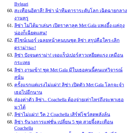
Bvlgari
สะเทือนอิตาลี! ลิซ่า นำทีมดาราระดับโลก เฉิดฉายกลาง
งานหรู
ลิซ่า ไม่ได้มาเล่นๆ เปิดราคาลุค Met Gala เเพงอึ้ง-เเค่ถุง
น่องก็เฉียดเเสน!
ดีไซน์เนอร์ เฉลยหน้าคนบนชุด ลิซ่า สรุปคือใคร-เลิก
ดราม่านะ!
ลิซ่า ปังจนดราม่า! เจอเเร็ปเปอร์สาวเหยียดเเรง เหมือน
กระเทย
ลิซ่า งานเข้า! ชุด Met Gala มีใบเธอคนนี้คนแห่วิจารณ์
สนั่น
ครั้งแรกแต่เเรงไม่แผ่ว! ลิซ่า เปิดตัว Met Gala โลกจะจำ
เธอไปอีกนาน
ส่องค่าตัว ลิซ่า.. Coachella ต้องจ่ายเท่าไหร่ถึงจะพาเธอ
มาได้
ลิซ่าไม่แผ่ว! วีค 2 Coachella เสิร์ฟโชว์สดพลังล้น
ลิซ่า รันวงการแฟชั่น เปลี่ยน 5 ชุด สวยจึ้งสะเทือน
Coachella