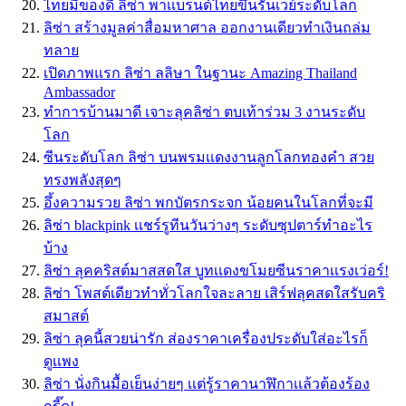
ไทยมีของดี ลิซ่า พาเเบรนด์ไทยขึ้นรันเวย์ระดับโลก
ลิซ่า สร้างมูลค่าสื่อมหาศาล ออกงานเดียวทำเงินถล่ม
ทลาย
เปิดภาพแรก ลิซ่า ลลิษา ในฐานะ Amazing Thailand
Ambassador
ทำการบ้านมาดี เจาะลุคลิซ่า ตบเท้าร่วม 3 งานระดับ
โลก
ซีนระดับโลก ลิซ่า บนพรมเเดงงานลูกโลกทองคำ สวย
ทรงพลังสุดๆ
อึ้งความรวย ลิซ่า พกบัตรกระจก น้อยคนในโลกที่จะมี
ลิซ่า blackpink เเชร์รูทีนวันว่างๆ ระดับซุปตาร์ทำอะไร
บ้าง
ลิซ่า ลุคคริสต์มาสสดใส บูทเเดงขโมยซีนราคาเเรงเว่อร์!
ลิซ่า โพสต์เดียวทำทั่วโลกใจละลาย เสิร์ฟลุคสดใสรับคริ
สมาสต์
ลิซ่า ลุคนี้สวยน่ารัก ส่องราคาเครื่องประดับใส่อะไรก็
ดูเเพง
ลิซ่า นั่งกินมื้อเย็นง่ายๆ เเต่รู้ราคานาฬิกาเเล้วต้องร้อง