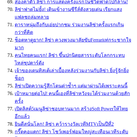
ส่องค่าตัว ลิซ่า การเเสดงครั้งเเรกในชีวิตฟาดไปกี่ล้าน!
ลิซ่าฟาดไม่ยั้ง! เดินเข้างานซีรีส์ดังสวยเด่น เรียกแสง
แฟลชถล่มทลาย
ดาราหนุ่มถึงกับเอ่ยปากชม ร่วมงานลิซ่าครั้งแรกเกิน
กว่าที่คิด
ช็อตหาดูยาก! ลิซ่า ควงพวงมาลัยขับFerrariเท่กระชากใจ
มาก
คนไทยคนแรก! ลิซ่า ขึ้นปกนิตยสารระดับโลกกระทบ
ไหล่ซุปตาร์ดัง
เจ้าของเดนทิสเต้เล่าเบื้องหลังร่วมงานกับลิซ่า ยิ่งรู้จักยิ่ง
ช็อก
ลิซ่าเปิดความรู้สึกโดนด่าซ้ำๆ แต่มาผ่านได้เพราะคนนี้
เป้าหมายต่อไป! คนนี้เองที่ลิซ่าหวังจะได้ร่วมงานด้วยสัก
ครั้ง
เปิดลิสต์5เมนูลิซ่าชอบทานมาก สร้างSoft Powerให้ไทย
อีกแล้ว
ยินดีสนั่นโลก! ลิซ่า คว้ารางวัลเวทีMTVเป็นปีที่2
กรี๊ดคอแตก! ลิซ่า โชว์เพอร์ฟอมใหญ่สะเทือนเวทีระดับ