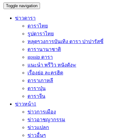
Toggle navigation
ข่าวดารา
ดาราไทย
รูปดาราไทย
หลุดๆวงการบันเทิง ดารา ปาปารัสซี่
ดารานานาชาติ
gossip ดารา
แนะนำ พรีวิว หนังดังw
เรื่องย่อ ละครฮิต
ดาราเกาหลี
ดาราปุ่น
ดาราจีน
ข่าวหน้า1
ข่าวการเมือง
ข่าวอาชญากรรม
ข่าวแปลก
ข่าวอื่นๆ