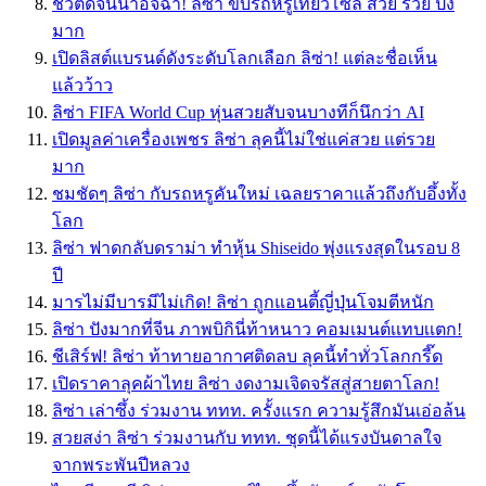
ชีวิตดีจนน่าอิจฉา! ลิซ่า ขับรถหรูเที่ยวโซล สวย รวย ปัง
มาก
เปิดลิสต์แบรนด์ดังระดับโลกเลือก ลิซ่า! แต่ละชื่อเห็น
แล้วว้าว
ลิซ่า FIFA World Cup หุ่นสวยสับจนบางทีก็นึกว่า AI
เปิดมูลค่าเครื่องเพชร ลิซ่า ลุคนี้ไม่ใช่แค่สวย แต่รวย
มาก
ชมชัดๆ ลิซ่า กับรถหรูคันใหม่ เฉลยราคาเเล้วถึงกับอึ้งทั้ง
โลก
ลิซ่า ฟาดกลับดราม่า ทำหุ้น Shiseido พุ่งแรงสุดในรอบ 8
ปี
มารไม่มีบารมีไม่เกิด! ลิซ่า ถูกแอนตี้ญี่ปุ่นโจมตีหนัก
ลิซ่า ปังมากที่จีน ภาพบิกินี่ท้าหนาว คอมเมนต์เเทบเเตก!
ชีเสิร์ฟ! ลิซ่า ท้าทายอากาศติดลบ ลุคนี้ทำทั่วโลกกรี๊ด
เปิดราคาลุคผ้าไทย ลิซ่า งดงามเจิดจรัสสู่สายตาโลก!
ลิซ่า เล่าซึ้ง ร่วมงาน ททท. ครั้งแรก ความรู้สึกมันเอ่อล้น
สวยสง่า ลิซ่า ร่วมงานกับ ททท. ชุดนี้ได้แรงบันดาลใจ
จากพระพันปีหลวง