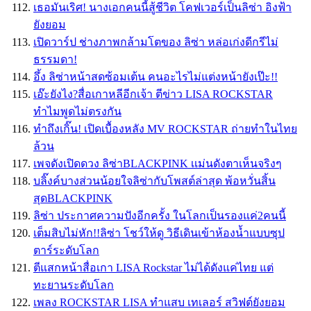
เธอมันเริศ! นางเอกคนนี้สู้ชีวิต โคฟเวอร์เป็นลิซ่า อิงฟ้า
ยังยอม
เปิดวาร์ป ช่างภาพกล้ามโตของ ลิซ่า หล่อเก่งดีกรีไม่
ธรรมดา!
อึ้ง ลิซ่าหน้าสดซ้อมเต้น คนอะไรไม่แต่งหน้ายังเป๊ะ!!
เอ๊ะยังไง?สื่อเกาหลีอีกเจ้า ตีข่าว LISA ROCKSTAR
ทำไมพูดไม่ตรงกัน
ทำถึงเกิ๊น! เปิดเบื้องหลัง MV ROCKSTAR ถ่ายทำในไทย
ล้วน
เพจดังเปิดดวง ลิซ่าBLACKPINK เเม่นดังตาเห็นจริงๆ
บลิ๊งค์บางส่วนน้อยใจลิซ่ากับโพสต์ล่าสุด พ้อหวั่นสิ้น
สุดBLACKPINK
ลิซ่า ประกาศความปังอีกครั้ง ในโลกเป็นรองแค่2คนนี้
เต็มสิบไม่หัก!!ลิซ่า โชว์ให้ดู วิธีเดินเข้าห้องน้ำแบบซุป
ตาร์ระดับโลก
ตีแสกหน้าสื่อเกา LISA Rockstar ไม่ได้ดังแค่ไทย แต่
ทะยานระดับโลก
เพลง ROCKSTAR LISA ทำแสบ เทเลอร์ สวิฟต์ยังยอม