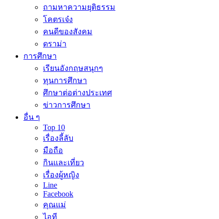
ถามหาความยุติธรรม
โคตรเจ๋ง
คนดีของสังคม
ดราม่า
การศึกษา
เรียนอังกฤษสนุกๆ
ทุนการศึกษา
ศึกษาต่อต่างประเทศ
ข่าวการศึกษา
อื่น ๆ
Top 10
เรื่องลี้ลับ
มือถือ
กินและเที่ยว
เรื่องผู้หญิง
Line
Facebook
คุณแม่
ไอที