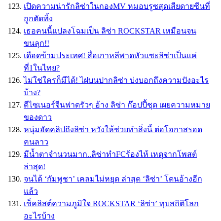
เปิดความน่ารักลิซ่าในกองMV หมอบรูซสุดเสียดายซีนที่
ถูกตัดทิ้ง
เธอคนนี้แปลงโฉมเป็น ลิซ่า ROCKSTAR เหมือนจน
ขนลุก!!
เดือดข้ามประเทศ! สื่อเกาหลีพาดหัวแซะลิซ่าเป็นแค่
ที่1ในไทย?
ไม่ใช่ใครก็มีได้! ไฝบนปากลิซ่า บ่งบอกถึงความปังอะไร
บ้าง?
ดีไซเนอร์จีนฟาดรัวๆ อ้าง ลิซ่า ก๊อปปี้ชุด เผยความหมาย
ของดาว
หนุ่มอัดคลิปถึงลิซ่า หวังให้ช่วยทำสิ่งนี้ ต่อโอกาสรอด
คนลาว
มีน้ำตาจำนวนมาก..ลิซ่าทำFCร้องไห้ เหตุจากโพสต์
ล่าสุด!
จนได้ ‘กัมพูชา’ เคลมไม่หยุด ล่าสุด ‘ลิซ่า’ โดนอ้างอีก
แล้ว
เช็คลิสต์ความภูมิใจ ROCKSTAR ‘ลิซ่า’ ทุบสถิติโลก
อะไรบ้าง