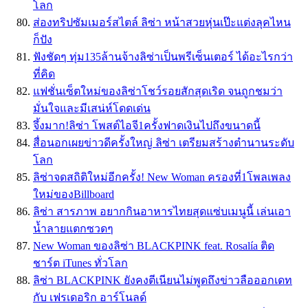
โลก
ส่องทริปซัมเมอร์สไตล์ ลิซ่า หน้าสวยหุ่นเป๊ะแต่งลุคไหน
ก็ปัง
ฟังชัดๆ ทุ่ม135ล้านจ้างลิซ่าเป็นพรีเซ็นเตอร์ ได้อะไรกว่า
ที่คิด
แฟชั่นเซ็ตใหม่ของลิซ่าโชว์รอยสักสุดเริด จนถูกชมว่า
มั่นใจและมีเสน่ห์โดดเด่น
จึ้งมาก!ลิซ่า โพสต์ไอจี1ครั้งฟาดเงินไปถึงขนาดนี้
สื่อนอกเผยข่าวดีครั้งใหญ่ ลิซ่า เตรียมสร้างตำนานระดับ
โลก
ลิซ่าจดสถิติใหม่อีกครั้ง! New Woman ครองที่1โพลเพลง
ใหม่ของBillboard
ลิซ่า สารภาพ อยากกินอาหารไทยสุดแซ่บเมนูนี้ เล่นเอา
น้ำลายแตกซวดๆ
New Woman ของลิซ่า BLACKPINK feat. Rosalía ติด
ชาร์ต iTunes ทั่วโลก
ลิซ่า BLACKPINK ยังคงตีเนียนไม่พูดถึงข่าวลือออกเดท
กับ เฟรเดอริก อาร์โนลด์