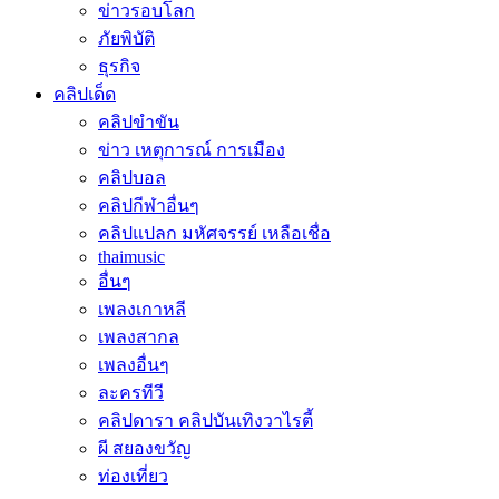
ข่าวรอบโลก
ภัยพิบัติ
ธุรกิจ
คลิปเด็ด
คลิปขำขัน
ข่าว เหตุการณ์ การเมือง
คลิปบอล
คลิปกีฬาอื่นๆ
คลิปแปลก มหัศจรรย์ เหลือเชื่อ
thaimusic
อื่นๆ
เพลงเกาหลี
เพลงสากล
เพลงอื่นๆ
ละครทีวี
คลิปดารา คลิปบันเทิงวาไรตี้
ผี สยองขวัญ
ท่องเที่ยว