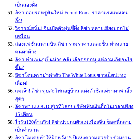
เป็นสองฝั่ง
ลิซ่า ถอยรถหรูคันใหม่ Ferrari Roma ราคาเเรงเเพงจน
อึ้ง!
วิจารณ์สนั่น! จีนเปิดตัวหุ่นขี้ผึ้ง ลิซ่า หลายเสียงบอกไม่
เหมือน
ส่องแฟชั่นสนามบิน ลิซ่า รวมราคาแต่ละชิ้น ทำหลาย
คนตาค้าง
ลิซ่า ทำเเฟนๆเป็นห่วง คลิปเลือดออกหู เเห่ถามเกิดอะไร
ขึ้น?
ลิซ่าโดนดราม่าค่าตัว The White Lotus ชาวเน็ตปะทะ
เดือด!
เเม่เจ้า! ลิซ่า ทุบสะโพกอยู่บ้าน เเต่งตัวชิลเเต่ราคาพาอึ้ง
สุดๆ
ลิซ่าพา LLOUD สู่เวทีโลก! บริษัทฟันเงินอื้อในเวลาเพียง
15 เดือน
ไวรัล120ล้านวิว! ลิซ่าประกบตัวเเม่เมืองจีน ช็อตนี้กลาย
เป็นตำนาน
ลิซ่า ไม่เคยทำให้ผิดหวัง! 5 ปีแห่งความสวยปัง ร่วมงาน