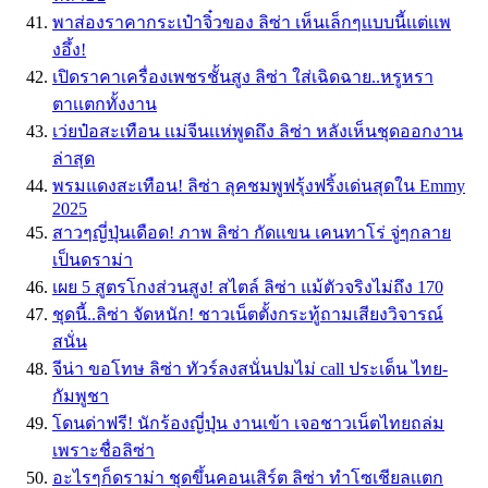
พาส่องราคากระเป๋าจิ๋วของ ลิซ่า เห็นเล็กๆเเบบนี้เเต่เเพ
งอึ้ง!
เปิดราคาเครื่องเพชรชั้นสูง ลิซ่า ใส่เฉิดฉาย..หรูหรา
ตาเเตกทั้งงาน
เว่ยป๋อสะเทือน เเม่จีนเเห่พูดถึง ลิซ่า หลังเห็นชุดออกงาน
ล่าสุด
พรมแดงสะเทือน! ลิซ่า ลุคชมพูฟรุ้งฟริ้งเด่นสุดใน Emmy
2025
สาวๆญี่ปุ่นเดือด! ภาพ ลิซ่า กัดเเขน เคนทาโร่ จู่ๆกลาย
เป็นดราม่า
เผย 5 สูตรโกงส่วนสูง! สไตล์ ลิซ่า แม้ตัวจริงไม่ถึง 170
ชุดนี้..ลิซ่า จัดหนัก! ชาวเน็ตตั้งกระทู้ถามเสียงวิจารณ์
สนั่น
จีน่า ขอโทษ ลิซ่า ทัวร์ลงสนั่นปมไม่ call ประเด็น ไทย-
กัมพูชา
โดนด่าฟรี! นักร้องญี่ปุ่น งานเข้า เจอชาวเน็ตไทยถล่ม
เพราะชื่อลิซ่า
อะไรๆก็ดราม่า ชุดขึ้นคอนเสิร์ต ลิซ่า ทำโซเชียลเเตก