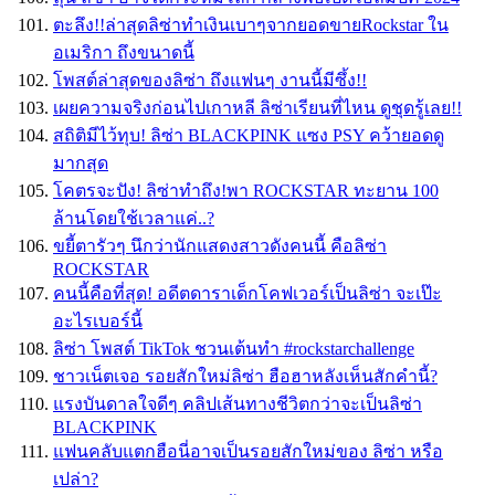
ตะลึง!!ล่าสุดลิซ่าทำเงินเบาๆจากยอดขายRockstar ใน
อเมริกา ถึงขนาดนี้
โพสต์ล่าสุดของลิซ่า ถึงแฟนๆ งานนี้มีซึ้ง!!
เผยความจริงก่อนไปเกาหลี ลิซ่าเรียนที่ไหน ดูชุดรู้เลย!!
สถิติมีไว้ทุบ! ลิซ่า BLACKPINK แซง PSY คว้ายอดดู
มากสุด
โคตรจะปัง! ลิซ่าทำถึง!พา ROCKSTAR ทะยาน 100
ล้านโดยใช้เวลาแค่..?
ขยี้ตารัวๆ นึกว่านักแสดงสาวดังคนนี้ คือลิซ่า
ROCKSTAR
คนนี้คือที่สุด! อดีตดาราเด็กโคฟเวอร์เป็นลิซ่า จะเป๊ะ
อะไรเบอร์นี้
ลิซ่า โพสต์ TikTok ชวนเต้นทำ #rockstarchallenge
ชาวเน็ตเจอ รอยสักใหม่ลิซ่า ฮือฮาหลังเห็นสักคำนี้?
แรงบันดาลใจดีๆ คลิปเส้นทางชีวิตกว่าจะเป็นลิซ่า
BLACKPINK
แฟนคลับแตกฮือนี่อาจเป็นรอยสักใหม่ของ ลิซ่า หรือ
เปล่า?