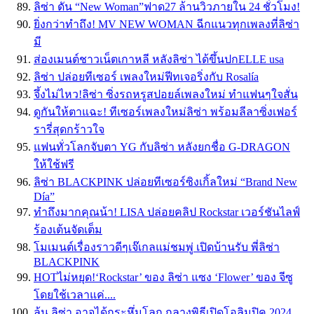
ลิซ่า ดัน “New Woman”ฟาด27 ล้านวิวภายใน 24 ชั่วโมง!
ยิ่งกว่าทำถึง! MV NEW WOMAN ฉีกแนวทุกเพลงที่ลิซ่า
มี
ส่องเมนต์ชาวเน็ตเกาหลี หลังลิซ่า ได้ขึ้นปกELLE usa
ลิซ่า ปล่อยทีเซอร์ เพลงใหม่ฟีทเจอริ่งกับ Rosalía
จึ้งไม่ไหว!ลิซ่า ซิ่งรถหรูสปอยล์เพลงใหม่ ทำแฟนๆใจสั่น
ดูกันให้ตาแฉะ! ทีเซอร์เพลงใหม่ลิซ่า พร้อมลีลาซิ่งเฟอร์
รารี่สุดกร้าวใจ
แฟนทั่วโลกจับตา YG กับลิซ่า หลังยกชื่อ G-DRAGON
ให้ใช้ฟรี
ลิซ่า BLACKPINK ปล่อยทีเซอร์ซิงเกิ้ลใหม่ “Brand New
Día”
ทำถึงมากคุณน้า! LISA ปล่อยคลิป Rockstar เวอร์ชันไลฟ์
ร้องเต้นจัดเต็ม
โมเมนต์เรื่องราวดีๆเจ๊เกลแม่ชมพู่ เปิดบ้านรับ พี่ลิซ่า
BLACKPINK
HOTไม่หยุด!‘Rockstar’ ของ ลิซ่า แซง ‘Flower’ ของ จีซู
โดยใช้เวลาแค่....
ลุ้น ลิซ่า อาจได้กระหึ่มโลก กลางพิธีเปิดโอลิมปิค 2024