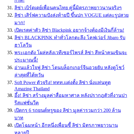
กรี๊ด!
ลิซ่า เบิร์ดเดย์เพื่อนคนไทย คู่นี้มิตรภาพยาวนานจริงๆ
ลิซ่า เสิร์ฟความปังส่งท้ายปี ขึ้นปก VOGUE เเต่ละรูปสวย
มาก!
เปิดเรตค่าตัว ลิซ่า Blackpink อยากจ้างต้องมีเงินกี่ล้าน!
ลิซ่า BLACKPINK ทำทั่วโลกตะลึง โคฟเว่อร์ Jibaro รับ
ฮาโลวีน
พระเอกดัง โผล่หลังเวทีเซอร์ไพรส์ ลิซ่า สีหน้าคนเขินจะ
ประมาณนี้!
อ่านเเล้วใจฟู ลิซ่า โดนบล็อกเกอร์จีนอวยยับ หลังดูโชว์
ล่าสุดที่ไต้หวัน
Soft Power ตัวจริง! ททท.เเต่งตั้ง ลิซ่า นั่งแท่นทูต
Amazing Thailand
อึ้ง! ลิซ่า สร้างมูลค่าสื่อมหาศาล หลังปรากฎตัวที่งานปา
รีสเเฟชั่นวีค
เปิดกรุ 6 รถยนต์หรูของ ลิซ่า มูลค่ารวมกว่า 200 ล้าน
บาท
เปิดโฉมหน้า อีกหนึ่งเพื่อนซี้ ลิซ่า มิตรภาพยาวนาน
หลายปี