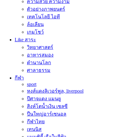
ความสวย ความงาม
ตัวอย่างภาพยนตร์
เทคโนโลยี ไอที
ล้อเลียน
เกมโชว์
Like สาระ
วิทยาศาสตร์
อาหารสมอง
ตำนานโลก
ศาลาธรรม
กีฬา
sport
หงส์แดงลิเวอร์พูล, liverpool
ปีศาจแดง แมนยู
สิงห์โตน้ำเงิน เชลซี
ปืนใหญ่อาร์เซนอล
กีฬาไทย
เทนนิส
แมนซิตี้ เรือใบสีฟ้า