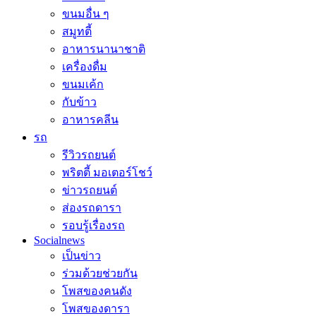
ขนมอื่น ๆ
สมูทตี้
อาหารนานาชาติ
เครื่องดื่ม
ขนมเค้ก
กับข้าว
อาหารคลีน
รถ
รีวิวรถยนต์
พริตตี้ มอเตอร์โชว์
ข่าวรถยนต์
ส่องรถดารา
รอบรู้เรื่องรถ
Socialnews
เป็นข่าว
ร่วมด้วยช่วยกัน
โพสของคนดัง
โพสของดารา