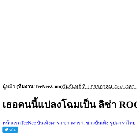
นู๋หมิว
(ทีมงาน TeeNee.Com)
วันจันทร์ ที่ 1 กรกฎาคม 2567 เวลา 
เธอคนนี้แปลงโฉมเป็น ลิซ่า R
หน้าแรกTeeNee
บันเทิงดารา ข่าวดารา, ข่าวบันเทิง
รูปดาราไทย