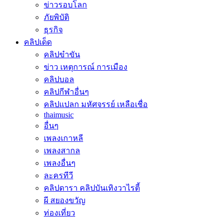
ข่าวรอบโลก
ภัยพิบัติ
ธุรกิจ
คลิปเด็ด
คลิปขำขัน
ข่าว เหตุการณ์ การเมือง
คลิปบอล
คลิปกีฬาอื่นๆ
คลิปแปลก มหัศจรรย์ เหลือเชื่อ
thaimusic
อื่นๆ
เพลงเกาหลี
เพลงสากล
เพลงอื่นๆ
ละครทีวี
คลิปดารา คลิปบันเทิงวาไรตี้
ผี สยองขวัญ
ท่องเที่ยว