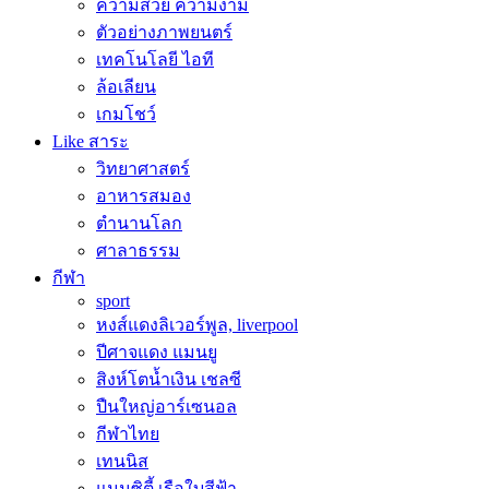
ความสวย ความงาม
ตัวอย่างภาพยนตร์
เทคโนโลยี ไอที
ล้อเลียน
เกมโชว์
Like สาระ
วิทยาศาสตร์
อาหารสมอง
ตำนานโลก
ศาลาธรรม
กีฬา
sport
หงส์แดงลิเวอร์พูล, liverpool
ปีศาจแดง แมนยู
สิงห์โตน้ำเงิน เชลซี
ปืนใหญ่อาร์เซนอล
กีฬาไทย
เทนนิส
แมนซิตี้ เรือใบสีฟ้า