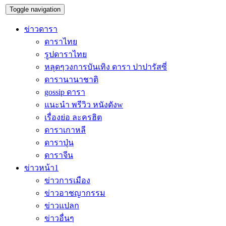
Toggle navigation
ข่าวดารา
ดาราไทย
รูปดาราไทย
หลุดๆวงการบันเทิง ดารา ปาปารัสซี่
ดารานานาชาติ
gossip ดารา
แนะนำ พรีวิว หนังดังw
เรื่องย่อ ละครฮิต
ดาราเกาหลี
ดาราปุ่น
ดาราจีน
ข่าวหน้า1
ข่าวการเมือง
ข่าวอาชญากรรม
ข่าวแปลก
ข่าวอื่นๆ