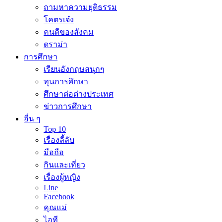
ถามหาความยุติธรรม
โคตรเจ๋ง
คนดีของสังคม
ดราม่า
การศึกษา
เรียนอังกฤษสนุกๆ
ทุนการศึกษา
ศึกษาต่อต่างประเทศ
ข่าวการศึกษา
อื่น ๆ
Top 10
เรื่องลี้ลับ
มือถือ
กินและเที่ยว
เรื่องผู้หญิง
Line
Facebook
คุณแม่
ไอที