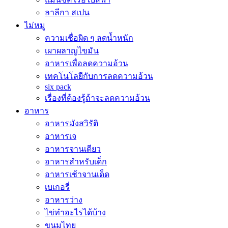
ลาลีกา สเปน
ไม่หมู
ความเชื่อผิด ๆ ลดน้ำหนัก
เผาผลาญไขมัน
อาหารเพื่อลดความอ้วน
เทคโนโลยีกับการลดความอ้วน
six pack
เรื่องที่ต้องรู้ถ้าจะลดความอ้วน
อาหาร
อาหารมังสวิรัติ
อาหารเจ
อาหารจานเดียว
อาหารสำหรับเด็ก
อาหารเช้าจานเด็ด
เบเกอรี่
อาหารว่าง
ไข่ทำอะไรได้บ้าง
ขนมไทย