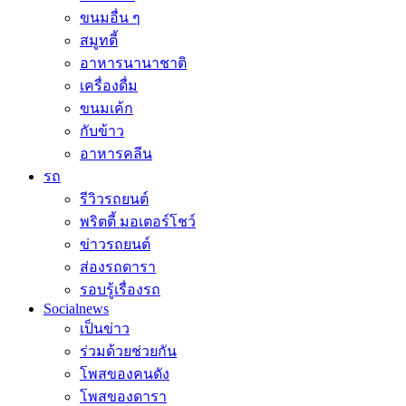
ขนมอื่น ๆ
สมูทตี้
อาหารนานาชาติ
เครื่องดื่ม
ขนมเค้ก
กับข้าว
อาหารคลีน
รถ
รีวิวรถยนต์
พริตตี้ มอเตอร์โชว์
ข่าวรถยนต์
ส่องรถดารา
รอบรู้เรื่องรถ
Socialnews
เป็นข่าว
ร่วมด้วยช่วยกัน
โพสของคนดัง
โพสของดารา