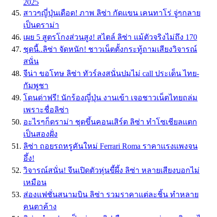
2025
สาวๆญี่ปุ่นเดือด! ภาพ ลิซ่า กัดเเขน เคนทาโร่ จู่ๆกลาย
เป็นดราม่า
เผย 5 สูตรโกงส่วนสูง! สไตล์ ลิซ่า แม้ตัวจริงไม่ถึง 170
ชุดนี้..ลิซ่า จัดหนัก! ชาวเน็ตตั้งกระทู้ถามเสียงวิจารณ์
สนั่น
จีน่า ขอโทษ ลิซ่า ทัวร์ลงสนั่นปมไม่ call ประเด็น ไทย-
กัมพูชา
โดนด่าฟรี! นักร้องญี่ปุ่น งานเข้า เจอชาวเน็ตไทยถล่ม
เพราะชื่อลิซ่า
อะไรๆก็ดราม่า ชุดขึ้นคอนเสิร์ต ลิซ่า ทำโซเชียลเเตก
เป็นสองฝั่ง
ลิซ่า ถอยรถหรูคันใหม่ Ferrari Roma ราคาเเรงเเพงจน
อึ้ง!
วิจารณ์สนั่น! จีนเปิดตัวหุ่นขี้ผึ้ง ลิซ่า หลายเสียงบอกไม่
เหมือน
ส่องแฟชั่นสนามบิน ลิซ่า รวมราคาแต่ละชิ้น ทำหลาย
คนตาค้าง