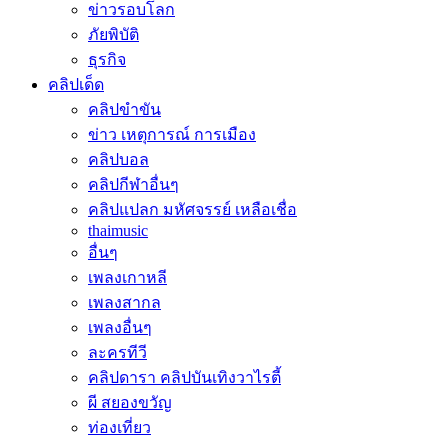
ข่าวรอบโลก
ภัยพิบัติ
ธุรกิจ
คลิปเด็ด
คลิปขำขัน
ข่าว เหตุการณ์ การเมือง
คลิปบอล
คลิปกีฬาอื่นๆ
คลิปแปลก มหัศจรรย์ เหลือเชื่อ
thaimusic
อื่นๆ
เพลงเกาหลี
เพลงสากล
เพลงอื่นๆ
ละครทีวี
คลิปดารา คลิปบันเทิงวาไรตี้
ผี สยองขวัญ
ท่องเที่ยว