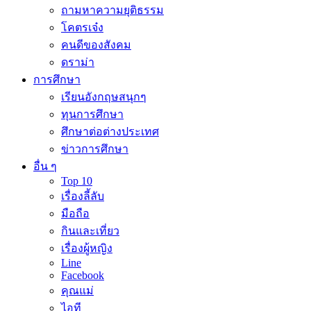
ถามหาความยุติธรรม
โคตรเจ๋ง
คนดีของสังคม
ดราม่า
การศึกษา
เรียนอังกฤษสนุกๆ
ทุนการศึกษา
ศึกษาต่อต่างประเทศ
ข่าวการศึกษา
อื่น ๆ
Top 10
เรื่องลี้ลับ
มือถือ
กินและเที่ยว
เรื่องผู้หญิง
Line
Facebook
คุณแม่
ไอที