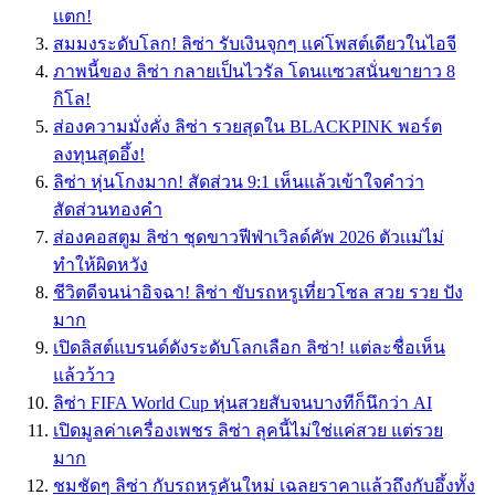
เเตก!
สมมงระดับโลก! ลิซ่า รับเงินจุกๆ เเค่โพสต์เดียวในไอจี
ภาพนี้ของ ลิซ่า กลายเป็นไวรัล โดนเเซวสนั่นขายาว 8
กิโล!
ส่องความมั่งคั่ง ลิซ่า รวยสุดใน BLACKPINK พอร์ต
ลงทุนสุดอึ้ง!
ลิซ่า หุ่นโกงมาก! สัดส่วน 9:1 เห็นแล้วเข้าใจคำว่า
สัดส่วนทองคำ
ส่องคอสตูม ลิซ่า ชุดขาวฟีฟ่าเวิลด์คัพ 2026 ตัวเเม่ไม่
ทำให้ผิดหวัง
ชีวิตดีจนน่าอิจฉา! ลิซ่า ขับรถหรูเที่ยวโซล สวย รวย ปัง
มาก
เปิดลิสต์แบรนด์ดังระดับโลกเลือก ลิซ่า! แต่ละชื่อเห็น
แล้วว้าว
ลิซ่า FIFA World Cup หุ่นสวยสับจนบางทีก็นึกว่า AI
เปิดมูลค่าเครื่องเพชร ลิซ่า ลุคนี้ไม่ใช่แค่สวย แต่รวย
มาก
ชมชัดๆ ลิซ่า กับรถหรูคันใหม่ เฉลยราคาเเล้วถึงกับอึ้งทั้ง