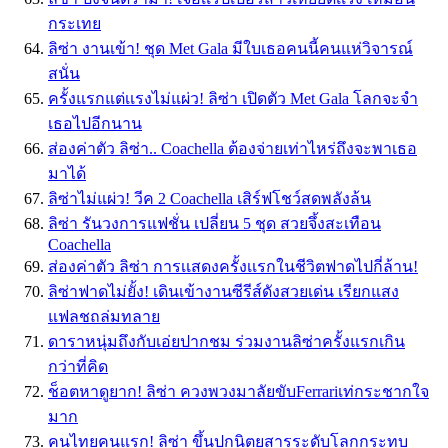
กระเทย
ลิซ่า งานเข้า! ชุด Met Gala มีใบเธอคนนี้คนแห่วิจารณ์
สนั่น
ครั้งแรกแต่เเรงไม่แผ่ว! ลิซ่า เปิดตัว Met Gala โลกจะจำ
เธอไปอีกนาน
ส่องค่าตัว ลิซ่า.. Coachella ต้องจ่ายเท่าไหร่ถึงจะพาเธอ
มาได้
ลิซ่าไม่แผ่ว! วีค 2 Coachella เสิร์ฟโชว์สดพลังล้น
ลิซ่า รันวงการแฟชั่น เปลี่ยน 5 ชุด สวยจึ้งสะเทือน
Coachella
ส่องค่าตัว ลิซ่า การเเสดงครั้งเเรกในชีวิตฟาดไปกี่ล้าน!
ลิซ่าฟาดไม่ยั้ง! เดินเข้างานซีรีส์ดังสวยเด่น เรียกแสง
แฟลชถล่มทลาย
ดาราหนุ่มถึงกับเอ่ยปากชม ร่วมงานลิซ่าครั้งแรกเกิน
กว่าที่คิด
ช็อตหาดูยาก! ลิซ่า ควงพวงมาลัยขับFerrariเท่กระชากใจ
มาก
คนไทยคนแรก! ลิซ่า ขึ้นปกนิตยสารระดับโลกกระทบ