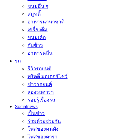
ขนมอื่น ๆ
สมูทตี้
อาหารนานาชาติ
เครื่องดื่ม
ขนมเค้ก
กับข้าว
อาหารคลีน
รถ
รีวิวรถยนต์
พริตตี้ มอเตอร์โชว์
ข่าวรถยนต์
ส่องรถดารา
รอบรู้เรื่องรถ
Socialnews
เป็นข่าว
ร่วมด้วยช่วยกัน
โพสของคนดัง
โพสของดารา