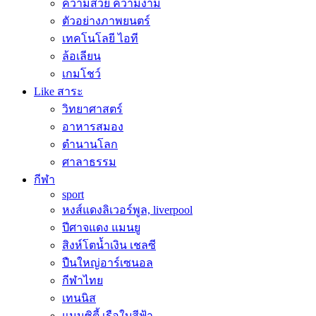
ความสวย ความงาม
ตัวอย่างภาพยนตร์
เทคโนโลยี ไอที
ล้อเลียน
เกมโชว์
Like สาระ
วิทยาศาสตร์
อาหารสมอง
ตำนานโลก
ศาลาธรรม
กีฬา
sport
หงส์แดงลิเวอร์พูล, liverpool
ปีศาจแดง แมนยู
สิงห์โตน้ำเงิน เชลซี
ปืนใหญ่อาร์เซนอล
กีฬาไทย
เทนนิส
แมนซิตี้ เรือใบสีฟ้า