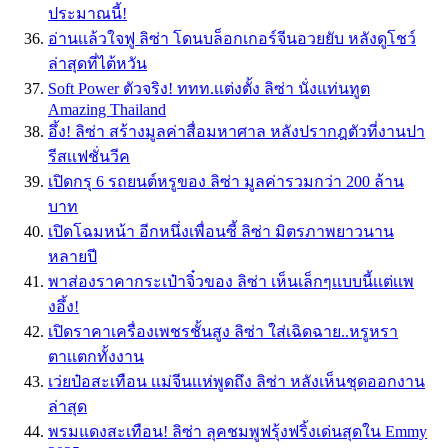
ประมาณนี้!
อ่านเเล้วใจฟู ลิซ่า โดนบล็อกเกอร์จีนอวยยับ หลังดูโชว์
ล่าสุดที่ไต้หวัน
Soft Power ตัวจริง! ททท.เเต่งตั้ง ลิซ่า นั่งแท่นทูต
Amazing Thailand
อึ้ง! ลิซ่า สร้างมูลค่าสื่อมหาศาล หลังปรากฎตัวที่งานปา
รีสเเฟชั่นวีค
เปิดกรุ 6 รถยนต์หรูของ ลิซ่า มูลค่ารวมกว่า 200 ล้าน
บาท
เปิดโฉมหน้า อีกหนึ่งเพื่อนซี้ ลิซ่า มิตรภาพยาวนาน
หลายปี
พาส่องราคากระเป๋าจิ๋วของ ลิซ่า เห็นเล็กๆเเบบนี้เเต่เเพ
งอึ้ง!
เปิดราคาเครื่องเพชรชั้นสูง ลิซ่า ใส่เฉิดฉาย..หรูหรา
ตาเเตกทั้งงาน
เว่ยป๋อสะเทือน เเม่จีนเเห่พูดถึง ลิซ่า หลังเห็นชุดออกงาน
ล่าสุด
พรมแดงสะเทือน! ลิซ่า ลุคชมพูฟรุ้งฟริ้งเด่นสุดใน Emmy