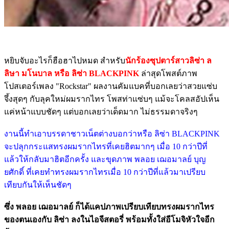
หยิบจับอะไรก็ฮือฮาไปหมด สำหรับ
นักร้องซุปตาร์สาวลิซ่า ล
ลิษา มโนบาล หรือ ลิซ่า BLACKPINK
ล่าสุดโพสต์ภาพ
โปสเตอร์เพลง "Rockstar" ผลงานคัมแบคที่บอกเลยว่าสวยแซ่บ
จึ้งสุดๆ กับลุคใหม่ผมรากไทร โพสท่าแซ่บๆ แม้จะโคลสอัปเห็น
แค่หน้าแบบชัดๆ แต่บอกเลยว่าเด็ดมาก ไม่ธรรมดาจริงๆ
งานนี้ทำเอาบรรดาชาวเน็ตต่างบอกว่าหรือ ลิซ่า BLACKPINK
จะปลุกกระแสทรงผมรากไทรที่เคยฮิตมากๆ เมื่อ 10 กว่าปีที่
แล้วให้กลับมาฮิตอีกครั้ง และขุดภาพ พลอย เฌอมาลย์ บุญ
ยศักดิ์ ที่เคยทำทรงผมรากไทรเมื่อ 10 กว่าปีที่แล้วมาเปรียบ
เทียบกันให้เห็นชัดๆ
ซึ่ง พลอย เฌอมาลย์ ก็ได้แคปภาพเปรียบเทียบทรงผมรากไทร
ของตนเองกับ ลิซ่า ลงในไอจีสตอรี่ พร้อมทั้งใส่อีโมจิหัวใจอีก