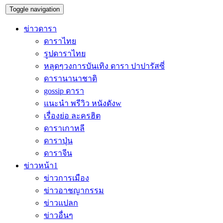
Toggle navigation
ข่าวดารา
ดาราไทย
รูปดาราไทย
หลุดๆวงการบันเทิง ดารา ปาปารัสซี่
ดารานานาชาติ
gossip ดารา
แนะนำ พรีวิว หนังดังw
เรื่องย่อ ละครฮิต
ดาราเกาหลี
ดาราปุ่น
ดาราจีน
ข่าวหน้า1
ข่าวการเมือง
ข่าวอาชญากรรม
ข่าวแปลก
ข่าวอื่นๆ