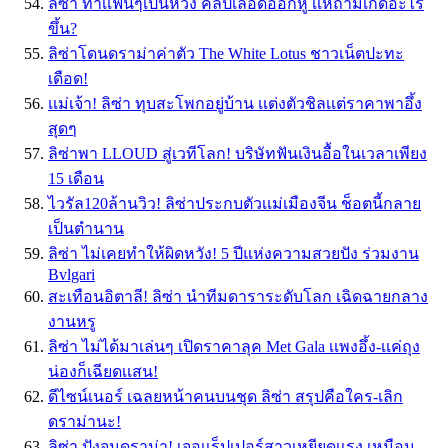
ลิซ่า ทำเเฟนๆเป็นห่วง คลิปเลือดออกหู เเห่ถามเกิดอะไร
ขึ้น?
ลิซ่าโดนดราม่าค่าตัว The White Lotus ชาวเน็ตปะทะ
เดือด!
เเม่เจ้า! ลิซ่า ทุบสะโพกอยู่บ้าน เเต่งตัวชิลเเต่ราคาพาอึ้ง
สุดๆ
ลิซ่าพา LLOUD สู่เวทีโลก! บริษัทฟันเงินอื้อในเวลาเพียง
15 เดือน
ไวรัล120ล้านวิว! ลิซ่าประกบตัวเเม่เมืองจีน ช็อตนี้กลาย
เป็นตำนาน
ลิซ่า ไม่เคยทำให้ผิดหวัง! 5 ปีแห่งความสวยปัง ร่วมงาน
Bvlgari
สะเทือนอิตาลี! ลิซ่า นำทีมดาราระดับโลก เฉิดฉายกลาง
งานหรู
ลิซ่า ไม่ได้มาเล่นๆ เปิดราคาลุค Met Gala เเพงอึ้ง-เเค่ถุง
น่องก็เฉียดเเสน!
ดีไซน์เนอร์ เฉลยหน้าคนบนชุด ลิซ่า สรุปคือใคร-เลิก
ดราม่านะ!
ลิซ่า ปังจนดราม่า! เจอเเร็ปเปอร์สาวเหยียดเเรง เหมือน