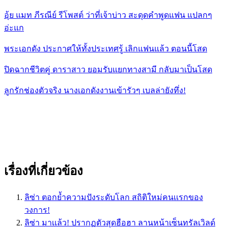
อุ้ย แมท ภีรณีย์ รีโพสต์ ว่าที่เจ้าบ่าว สะดุดคำพูดแฟน แปลกๆ
อ่ะแก
พระเอกดัง ประกาศให้ทั้งประเทศรู้ เลิกแฟนแล้ว ตอนนี้โสด
ปิดฉากชีวิตคู่ ดาราสาว ยอมรับแยกทางสามี กลับมาเป็นโสด
ลูกรักช่องตัวจริง นางเอกดังงานเข้ารัวๆ เบลล่ายังทึ่ง!
เรื่องที่เกี่ยวข้อง
ลิซ่า ตอกย้ำความปังระดับโลก สถิติใหม่คนเเรกของ
วงการ!
ลิซ่า มาเเล้ว! ปรากฏตัวสุดฮือฮา ลานหน้าเซ็นทรัลเวิลด์