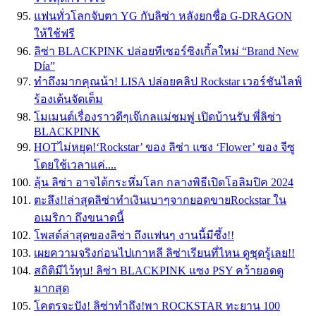
แฟนทั่วโลกจับตา YG กับลิซ่า หลังยกชื่อ G-DRAGON
ให้ใช้ฟรี
ลิซ่า BLACKPINK ปล่อยทีเซอร์ซิงเกิ้ลใหม่ “Brand New
Día”
ทำถึงมากคุณน้า! LISA ปล่อยคลิป Rockstar เวอร์ชันไลฟ์
ร้องเต้นจัดเต็ม
โมเมนต์เรื่องราวดีๆเจ๊เกลแม่ชมพู่ เปิดบ้านรับ พี่ลิซ่า
BLACKPINK
HOTไม่หยุด!‘Rockstar’ ของ ลิซ่า แซง ‘Flower’ ของ จีซู
โดยใช้เวลาแค่....
ลุ้น ลิซ่า อาจได้กระหึ่มโลก กลางพิธีเปิดโอลิมปิค 2024
ตะลึง!!ล่าสุดลิซ่าทำเงินเบาๆจากยอดขายRockstar ใน
อเมริกา ถึงขนาดนี้
โพสต์ล่าสุดของลิซ่า ถึงแฟนๆ งานนี้มีซึ้ง!!
เผยความจริงก่อนไปเกาหลี ลิซ่าเรียนที่ไหน ดูชุดรู้เลย!!
สถิติมีไว้ทุบ! ลิซ่า BLACKPINK แซง PSY คว้ายอดดู
มากสุด
โคตรจะปัง! ลิซ่าทำถึง!พา ROCKSTAR ทะยาน 100