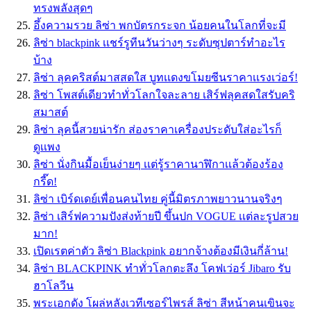
ทรงพลังสุดๆ
อึ้งความรวย ลิซ่า พกบัตรกระจก น้อยคนในโลกที่จะมี
ลิซ่า blackpink เเชร์รูทีนวันว่างๆ ระดับซุปตาร์ทำอะไร
บ้าง
ลิซ่า ลุคคริสต์มาสสดใส บูทเเดงขโมยซีนราคาเเรงเว่อร์!
ลิซ่า โพสต์เดียวทำทั่วโลกใจละลาย เสิร์ฟลุคสดใสรับคริ
สมาสต์
ลิซ่า ลุคนี้สวยน่ารัก ส่องราคาเครื่องประดับใส่อะไรก็
ดูเเพง
ลิซ่า นั่งกินมื้อเย็นง่ายๆ เเต่รู้ราคานาฬิกาเเล้วต้องร้อง
กรี๊ด!
ลิซ่า เบิร์ดเดย์เพื่อนคนไทย คู่นี้มิตรภาพยาวนานจริงๆ
ลิซ่า เสิร์ฟความปังส่งท้ายปี ขึ้นปก VOGUE เเต่ละรูปสวย
มาก!
เปิดเรตค่าตัว ลิซ่า Blackpink อยากจ้างต้องมีเงินกี่ล้าน!
ลิซ่า BLACKPINK ทำทั่วโลกตะลึง โคฟเว่อร์ Jibaro รับ
ฮาโลวีน
พระเอกดัง โผล่หลังเวทีเซอร์ไพรส์ ลิซ่า สีหน้าคนเขินจะ