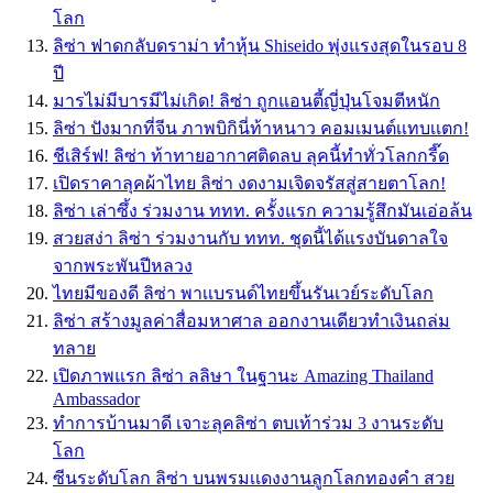
โลก
ลิซ่า ฟาดกลับดราม่า ทำหุ้น Shiseido พุ่งแรงสุดในรอบ 8
ปี
มารไม่มีบารมีไม่เกิด! ลิซ่า ถูกแอนตี้ญี่ปุ่นโจมตีหนัก
ลิซ่า ปังมากที่จีน ภาพบิกินี่ท้าหนาว คอมเมนต์เเทบเเตก!
ชีเสิร์ฟ! ลิซ่า ท้าทายอากาศติดลบ ลุคนี้ทำทั่วโลกกรี๊ด
เปิดราคาลุคผ้าไทย ลิซ่า งดงามเจิดจรัสสู่สายตาโลก!
ลิซ่า เล่าซึ้ง ร่วมงาน ททท. ครั้งแรก ความรู้สึกมันเอ่อล้น
สวยสง่า ลิซ่า ร่วมงานกับ ททท. ชุดนี้ได้แรงบันดาลใจ
จากพระพันปีหลวง
ไทยมีของดี ลิซ่า พาเเบรนด์ไทยขึ้นรันเวย์ระดับโลก
ลิซ่า สร้างมูลค่าสื่อมหาศาล ออกงานเดียวทำเงินถล่ม
ทลาย
เปิดภาพแรก ลิซ่า ลลิษา ในฐานะ Amazing Thailand
Ambassador
ทำการบ้านมาดี เจาะลุคลิซ่า ตบเท้าร่วม 3 งานระดับ
โลก
ซีนระดับโลก ลิซ่า บนพรมเเดงงานลูกโลกทองคำ สวย