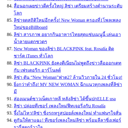
สื่อนอกเผยข่าวดีครั้งใหญ่ ลิซ่า เตรียมสร้างตำนานระดับ
โลก
ลิซ่าจดสถิติใหม่อีกครั้ง! New Woman ครองที่1โพลเพลง
ใหม่ของBillboard
ลิซ่า สารภาพ อยากกินอาหารไทยสุดแซ่บเมนูนี้ เล่นเอา
น้ำลายแตกซวดๆ
New Woman ของลิซ่า BLACKPINK feat. Rosalía ติด
ชาร์ต iTunes ทั่วโลก
ลิซ่า BLACKPINK ยังคงตีเนียนไม่พูดถึงข่าวลือออกเดท
กับ เฟรเดอริก อาร์โนลด์
ลิซ่า ดัน “New Woman”ฟาด27 ล้านวิวภายใน 24 ชั่วโมง!
ยิ่งกว่าทำถึง! MV NEW WOMAN ฉีกแนวทุกเพลงที่ลิซ่า
มี
ส่องเมนต์ชาวเน็ตเกาหลี หลังลิซ่า ได้ขึ้นปกELLE usa
ลิซ่า ปล่อยทีเซอร์ เพลงใหม่ฟีทเจอริ่งกับ Rosalía
จึ้งไม่ไหว!ลิซ่า ซิ่งรถหรูสปอยล์เพลงใหม่ ทำแฟนๆใจสั่น
ดูกันให้ตาแฉะ! ทีเซอร์เพลงใหม่ลิซ่า พร้อมลีลาซิ่งเฟอร์
รารี่สุดกร้าวใจ