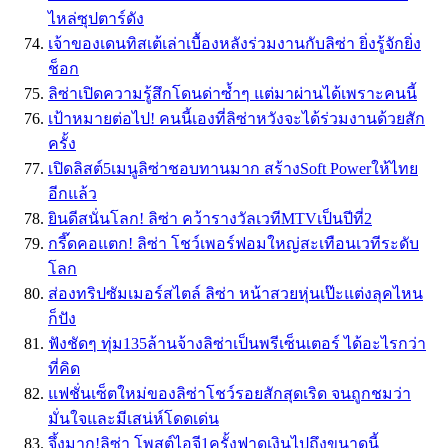
ไหล่ซุปตาร์ดัง
เจ้าของเดนทิสเต้เล่าเบื้องหลังร่วมงานกับลิซ่า ยิ่งรู้จักยิ่ง
ช็อก
ลิซ่าเปิดความรู้สึกโดนด่าซ้ำๆ แต่มาผ่านได้เพราะคนนี้
เป้าหมายต่อไป! คนนี้เองที่ลิซ่าหวังจะได้ร่วมงานด้วยสัก
ครั้ง
เปิดลิสต์5เมนูลิซ่าชอบทานมาก สร้างSoft Powerให้ไทย
อีกแล้ว
ยินดีสนั่นโลก! ลิซ่า คว้ารางวัลเวทีMTVเป็นปีที่2
กรี๊ดคอแตก! ลิซ่า โชว์เพอร์ฟอมใหญ่สะเทือนเวทีระดับ
โลก
ส่องทริปซัมเมอร์สไตล์ ลิซ่า หน้าสวยหุ่นเป๊ะแต่งลุคไหน
ก็ปัง
ฟังชัดๆ ทุ่ม135ล้านจ้างลิซ่าเป็นพรีเซ็นเตอร์ ได้อะไรกว่า
ที่คิด
แฟชั่นเซ็ตใหม่ของลิซ่าโชว์รอยสักสุดเริด จนถูกชมว่า
มั่นใจและมีเสน่ห์โดดเด่น
จึ้งมาก!ลิซ่า โพสต์ไอจี1ครั้งฟาดเงินไปถึงขนาดนี้