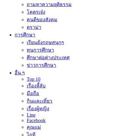
ถามหาความยุติธรรม
โคตรเจ๋ง
คนดีของสังคม
ดราม่า
การศึกษา
เรียนอังกฤษสนุกๆ
ทุนการศึกษา
ศึกษาต่อต่างประเทศ
ข่าวการศึกษา
อื่น ๆ
Top 10
เรื่องลี้ลับ
มือถือ
กินและเที่ยว
เรื่องผู้หญิง
Line
Facebook
คุณแม่
ไอที