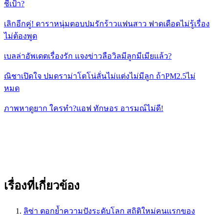
ชี้เป้า?
เลิกอีกคู่! ดาราหนุ่มตอบปมรักร้าวแฟนสาว ฟาดเดือดไม่รู้เรื่อง
ไม่ต้องพูด
เบลล่าอัพเดตเรื่องรัก แจงข่าวลือวิลมีลูกมีเมียแล้ว?
ณิชาเปิดใจ ปมดราม่าโตโน่ลั่นไม่แต่งไม่มีลูก ถ้าPM2.5ไม่
หมด
ภาพหาดูยาก ใครทำ?แอฟ ทักษอร อารมณ์ไม่ดี!
เรื่องที่เกี่ยวข้อง
ลิซ่า ตอกย้ำความปังระดับโลก สถิติใหม่คนเเรกของ