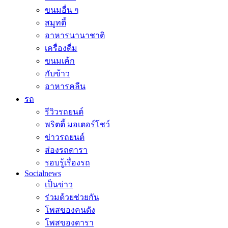
ขนมอื่น ๆ
สมูทตี้
อาหารนานาชาติ
เครื่องดื่ม
ขนมเค้ก
กับข้าว
อาหารคลีน
รถ
รีวิวรถยนต์
พริตตี้ มอเตอร์โชว์
ข่าวรถยนต์
ส่องรถดารา
รอบรู้เรื่องรถ
Socialnews
เป็นข่าว
ร่วมด้วยช่วยกัน
โพสของคนดัง
โพสของดารา