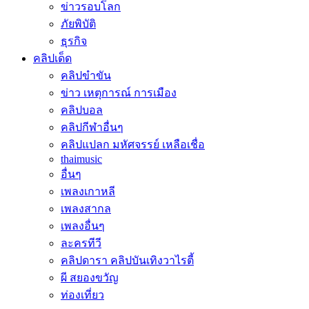
ข่าวรอบโลก
ภัยพิบัติ
ธุรกิจ
คลิปเด็ด
คลิปขำขัน
ข่าว เหตุการณ์ การเมือง
คลิปบอล
คลิปกีฬาอื่นๆ
คลิปแปลก มหัศจรรย์ เหลือเชื่อ
thaimusic
อื่นๆ
เพลงเกาหลี
เพลงสากล
เพลงอื่นๆ
ละครทีวี
คลิปดารา คลิปบันเทิงวาไรตี้
ผี สยองขวัญ
ท่องเที่ยว