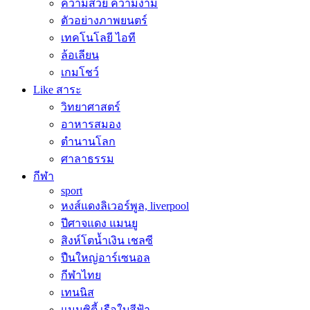
ความสวย ความงาม
ตัวอย่างภาพยนตร์
เทคโนโลยี ไอที
ล้อเลียน
เกมโชว์
Like สาระ
วิทยาศาสตร์
อาหารสมอง
ตำนานโลก
ศาลาธรรม
กีฬา
sport
หงส์แดงลิเวอร์พูล, liverpool
ปีศาจแดง แมนยู
สิงห์โตน้ำเงิน เชลซี
ปืนใหญ่อาร์เซนอล
กีฬาไทย
เทนนิส
แมนซิตี้ เรือใบสีฟ้า