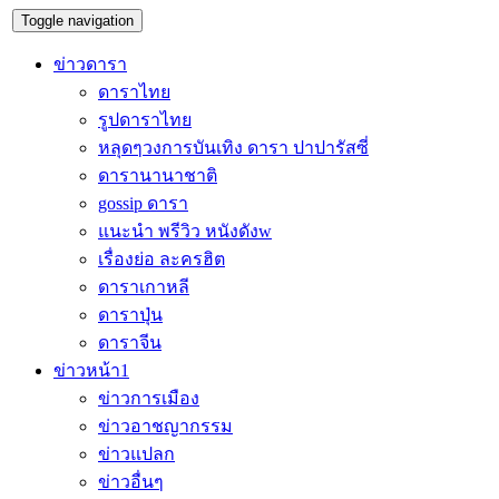
Toggle navigation
ข่าวดารา
ดาราไทย
รูปดาราไทย
หลุดๆวงการบันเทิง ดารา ปาปารัสซี่
ดารานานาชาติ
gossip ดารา
แนะนำ พรีวิว หนังดังw
เรื่องย่อ ละครฮิต
ดาราเกาหลี
ดาราปุ่น
ดาราจีน
ข่าวหน้า1
ข่าวการเมือง
ข่าวอาชญากรรม
ข่าวแปลก
ข่าวอื่นๆ