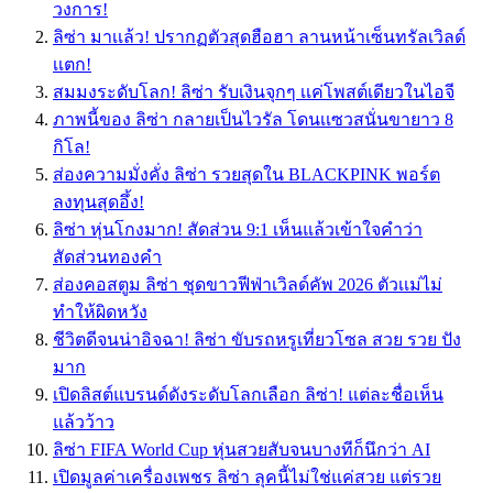
วงการ!
ลิซ่า มาเเล้ว! ปรากฏตัวสุดฮือฮา ลานหน้าเซ็นทรัลเวิลด์
เเตก!
สมมงระดับโลก! ลิซ่า รับเงินจุกๆ เเค่โพสต์เดียวในไอจี
ภาพนี้ของ ลิซ่า กลายเป็นไวรัล โดนเเซวสนั่นขายาว 8
กิโล!
ส่องความมั่งคั่ง ลิซ่า รวยสุดใน BLACKPINK พอร์ต
ลงทุนสุดอึ้ง!
ลิซ่า หุ่นโกงมาก! สัดส่วน 9:1 เห็นแล้วเข้าใจคำว่า
สัดส่วนทองคำ
ส่องคอสตูม ลิซ่า ชุดขาวฟีฟ่าเวิลด์คัพ 2026 ตัวเเม่ไม่
ทำให้ผิดหวัง
ชีวิตดีจนน่าอิจฉา! ลิซ่า ขับรถหรูเที่ยวโซล สวย รวย ปัง
มาก
เปิดลิสต์แบรนด์ดังระดับโลกเลือก ลิซ่า! แต่ละชื่อเห็น
แล้วว้าว
ลิซ่า FIFA World Cup หุ่นสวยสับจนบางทีก็นึกว่า AI
เปิดมูลค่าเครื่องเพชร ลิซ่า ลุคนี้ไม่ใช่แค่สวย แต่รวย