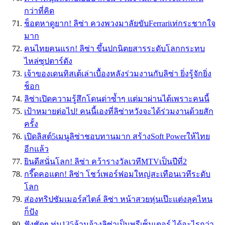
กว่าที่คิด
ช็อตหาดูยาก! ลิซ่า ควงพวงมาลัยขับFerrariเท่กระชากใจ
มาก
คนไทยคนแรก! ลิซ่า ขึ้นปกนิตยสารระดับโลกกระทบ
ไหล่ซุปตาร์ดัง
เจ้าของเดนทิสเต้เล่าเบื้องหลังร่วมงานกับลิซ่า ยิ่งรู้จักยิ่ง
ช็อก
ลิซ่าเปิดความรู้สึกโดนด่าซ้ำๆ แต่มาผ่านได้เพราะคนนี้
เป้าหมายต่อไป! คนนี้เองที่ลิซ่าหวังจะได้ร่วมงานด้วยสัก
ครั้ง
เปิดลิสต์5เมนูลิซ่าชอบทานมาก สร้างSoft Powerให้ไทย
อีกแล้ว
ยินดีสนั่นโลก! ลิซ่า คว้ารางวัลเวทีMTVเป็นปีที่2
กรี๊ดคอแตก! ลิซ่า โชว์เพอร์ฟอมใหญ่สะเทือนเวทีระดับ
โลก
ส่องทริปซัมเมอร์สไตล์ ลิซ่า หน้าสวยหุ่นเป๊ะแต่งลุคไหน
ก็ปัง
ฟังชัดๆ ทุ่ม135ล้านจ้างลิซ่าเป็นพรีเซ็นเตอร์ ได้อะไรกว่า