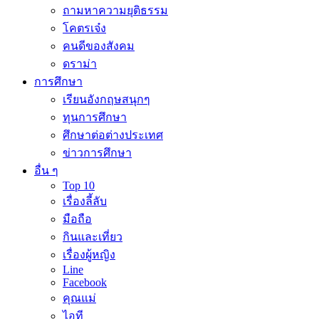
ถามหาความยุติธรรม
โคตรเจ๋ง
คนดีของสังคม
ดราม่า
การศึกษา
เรียนอังกฤษสนุกๆ
ทุนการศึกษา
ศึกษาต่อต่างประเทศ
ข่าวการศึกษา
อื่น ๆ
Top 10
เรื่องลี้ลับ
มือถือ
กินและเที่ยว
เรื่องผู้หญิง
Line
Facebook
คุณแม่
ไอที