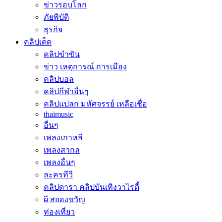
ข่าวรอบโลก
ภัยพิบัติ
ธุรกิจ
คลิปเด็ด
คลิปขำขัน
ข่าว เหตุการณ์ การเมือง
คลิปบอล
คลิปกีฬาอื่นๆ
คลิปแปลก มหัศจรรย์ เหลือเชื่อ
thaimusic
อื่นๆ
เพลงเกาหลี
เพลงสากล
เพลงอื่นๆ
ละครทีวี
คลิปดารา คลิปบันเทิงวาไรตี้
ผี สยองขวัญ
ท่องเที่ยว