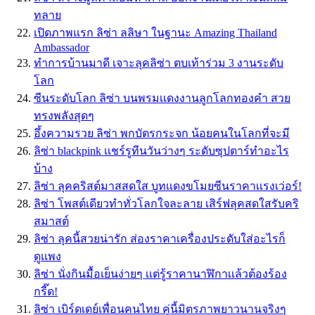
ทลาย
เปิดภาพแรก ลิซ่า ลลิษา ในฐานะ Amazing Thailand
Ambassador
ทำการบ้านมาดี เจาะลุคลิซ่า ตบเท้าร่วม 3 งานระดับ
โลก
ซีนระดับโลก ลิซ่า บนพรมเเดงงานลูกโลกทองคำ สวย
ทรงพลังสุดๆ
อึ้งความรวย ลิซ่า พกบัตรกระจก น้อยคนในโลกที่จะมี
ลิซ่า blackpink เเชร์รูทีนวันว่างๆ ระดับซุปตาร์ทำอะไร
บ้าง
ลิซ่า ลุคคริสต์มาสสดใส บูทเเดงขโมยซีนราคาเเรงเว่อร์!
ลิซ่า โพสต์เดียวทำทั่วโลกใจละลาย เสิร์ฟลุคสดใสรับคริ
สมาสต์
ลิซ่า ลุคนี้สวยน่ารัก ส่องราคาเครื่องประดับใส่อะไรก็
ดูเเพง
ลิซ่า นั่งกินมื้อเย็นง่ายๆ เเต่รู้ราคานาฬิกาเเล้วต้องร้อง
กรี๊ด!
ลิซ่า เบิร์ดเดย์เพื่อนคนไทย คู่นี้มิตรภาพยาวนานจริงๆ