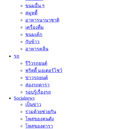
ขนมอื่น ๆ
สมูทตี้
อาหารนานาชาติ
เครื่องดื่ม
ขนมเค้ก
กับข้าว
อาหารคลีน
รถ
รีวิวรถยนต์
พริตตี้ มอเตอร์โชว์
ข่าวรถยนต์
ส่องรถดารา
รอบรู้เรื่องรถ
Socialnews
เป็นข่าว
ร่วมด้วยช่วยกัน
โพสของคนดัง
โพสของดารา