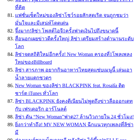
ที่คิด
แฟชั่นเซ็ตใหม่ของลิซ่าโชว์รอยสักสุดเริด จนถูกชมว่า
มั่นใจและมีเสน่ห์โดดเด่น
จึ้งมาก!ลิซ่า โพสต์ไอจี1ครั้งฟาดเงินไปถึงขนาดนี้
สื่อนอกเผยข่าวดีครั้งใหญ่ ลิซ่า เตรียมสร้างตำนานระดับ
โลก
ลิซ่าจดสถิติใหม่อีกครั้ง! New Woman ครองที่1โพลเพลง
ใหม่ของBillboard
ลิซ่า สารภาพ อยากกินอาหารไทยสุดแซ่บเมนูนี้ เล่นเอา
น้ำลายแตกซวดๆ
New Woman ของลิซ่า BLACKPINK feat. Rosalía ติด
ชาร์ต iTunes ทั่วโลก
ลิซ่า BLACKPINK ยังคงตีเนียนไม่พูดถึงข่าวลือออกเดท
กับ เฟรเดอริก อาร์โนลด์
ลิซ่า ดัน “New Woman”ฟาด27 ล้านวิวภายใน 24 ชั่วโมง!
ยิ่งกว่าทำถึง! MV NEW WOMAN ฉีกแนวทุกเพลงที่ลิซ่า
มี