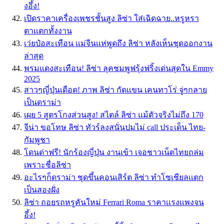
งอึ้ง!
เปิดราคาเครื่องเพชรชั้นสูง ลิซ่า ใส่เฉิดฉาย..หรูหรา
ตาเเตกทั้งงาน
เว่ยป๋อสะเทือน เเม่จีนเเห่พูดถึง ลิซ่า หลังเห็นชุดออกงาน
ล่าสุด
พรมแดงสะเทือน! ลิซ่า ลุคชมพูฟรุ้งฟริ้งเด่นสุดใน Emmy
2025
สาวๆญี่ปุ่นเดือด! ภาพ ลิซ่า กัดเเขน เคนทาโร่ จู่ๆกลาย
เป็นดราม่า
เผย 5 สูตรโกงส่วนสูง! สไตล์ ลิซ่า แม้ตัวจริงไม่ถึง 170
จีน่า ขอโทษ ลิซ่า ทัวร์ลงสนั่นปมไม่ call ประเด็น ไทย-
กัมพูชา
โดนด่าฟรี! นักร้องญี่ปุ่น งานเข้า เจอชาวเน็ตไทยถล่ม
เพราะชื่อลิซ่า
อะไรๆก็ดราม่า ชุดขึ้นคอนเสิร์ต ลิซ่า ทำโซเชียลเเตก
เป็นสองฝั่ง
ลิซ่า ถอยรถหรูคันใหม่ Ferrari Roma ราคาเเรงเเพงจน
อึ้ง!