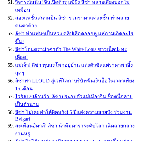
วิจารณ์สนั่น! จีนเปิดตัวหุ่นขี้ผึ้ง ลิซ่า หลายเสียงบอกไม่
เหมือน
ส่องแฟชั่นสนามบิน ลิซ่า รวมราคาแต่ละชิ้น ทำหลาย
คนตาค้าง
ลิซ่า ทำเเฟนๆเป็นห่วง คลิปเลือดออกหู เเห่ถามเกิดอะไร
ขึ้น?
ลิซ่าโดนดราม่าค่าตัว The White Lotus ชาวเน็ตปะทะ
เดือด!
เเม่เจ้า! ลิซ่า ทุบสะโพกอยู่บ้าน เเต่งตัวชิลเเต่ราคาพาอึ้ง
สุดๆ
ลิซ่าพา LLOUD สู่เวทีโลก! บริษัทฟันเงินอื้อในเวลาเพียง
15 เดือน
ไวรัล120ล้านวิว! ลิซ่าประกบตัวเเม่เมืองจีน ช็อตนี้กลาย
เป็นตำนาน
ลิซ่า ไม่เคยทำให้ผิดหวัง! 5 ปีแห่งความสวยปัง ร่วมงาน
Bvlgari
สะเทือนอิตาลี! ลิซ่า นำทีมดาราระดับโลก เฉิดฉายกลาง
งานหรู