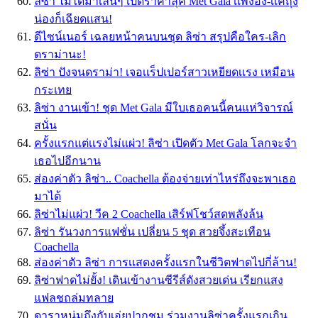
ลิซ่า ไม่ได้มาเล่นๆ เปิดราคาลุค Met Gala เเพงอึ้ง-เเค่ถุง
น่องก็เฉียดเเสน!
ดีไซน์เนอร์ เฉลยหน้าคนบนชุด ลิซ่า สรุปคือใคร-เลิก
ดราม่านะ!
ลิซ่า ปังจนดราม่า! เจอเเร็ปเปอร์สาวเหยียดเเรง เหมือน
กระเทย
ลิซ่า งานเข้า! ชุด Met Gala มีใบเธอคนนี้คนแห่วิจารณ์
สนั่น
ครั้งแรกแต่เเรงไม่แผ่ว! ลิซ่า เปิดตัว Met Gala โลกจะจำ
เธอไปอีกนาน
ส่องค่าตัว ลิซ่า.. Coachella ต้องจ่ายเท่าไหร่ถึงจะพาเธอ
มาได้
ลิซ่าไม่แผ่ว! วีค 2 Coachella เสิร์ฟโชว์สดพลังล้น
ลิซ่า รันวงการแฟชั่น เปลี่ยน 5 ชุด สวยจึ้งสะเทือน
Coachella
ส่องค่าตัว ลิซ่า การเเสดงครั้งเเรกในชีวิตฟาดไปกี่ล้าน!
ลิซ่าฟาดไม่ยั้ง! เดินเข้างานซีรีส์ดังสวยเด่น เรียกแสง
แฟลชถล่มทลาย
ดาราหนุ่มถึงกับเอ่ยปากชม ร่วมงานลิซ่าครั้งแรกเกิน