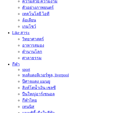
ความสวย ความงาม
ตัวอย่างภาพยนตร์
เทคโนโลยี ไอที
ล้อเลียน
เกมโชว์
Like สาระ
วิทยาศาสตร์
อาหารสมอง
ตำนานโลก
ศาลาธรรม
กีฬา
sport
หงส์แดงลิเวอร์พูล, liverpool
ปีศาจแดง แมนยู
สิงห์โตน้ำเงิน เชลซี
ปืนใหญ่อาร์เซนอล
กีฬาไทย
เทนนิส
แมนซิตี้ เรือใบสีฟ้า