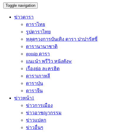
Toggle navigation
ข่าวดารา
ดาราไทย
รูปดาราไทย
หลุดๆวงการบันเทิง ดารา ปาปารัสซี่
ดารานานาชาติ
gossip ดารา
แนะนำ พรีวิว หนังดังw
เรื่องย่อ ละครฮิต
ดาราเกาหลี
ดาราปุ่น
ดาราจีน
ข่าวหน้า1
ข่าวการเมือง
ข่าวอาชญากรรม
ข่าวแปลก
ข่าวอื่นๆ