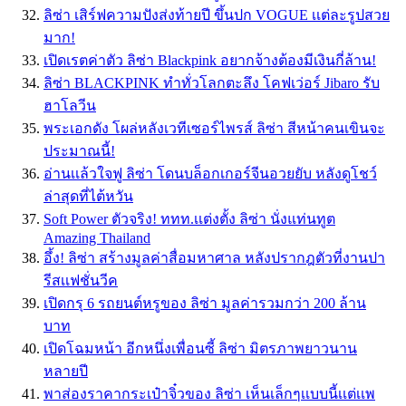
ลิซ่า เสิร์ฟความปังส่งท้ายปี ขึ้นปก VOGUE เเต่ละรูปสวย
มาก!
เปิดเรตค่าตัว ลิซ่า Blackpink อยากจ้างต้องมีเงินกี่ล้าน!
ลิซ่า BLACKPINK ทำทั่วโลกตะลึง โคฟเว่อร์ Jibaro รับ
ฮาโลวีน
พระเอกดัง โผล่หลังเวทีเซอร์ไพรส์ ลิซ่า สีหน้าคนเขินจะ
ประมาณนี้!
อ่านเเล้วใจฟู ลิซ่า โดนบล็อกเกอร์จีนอวยยับ หลังดูโชว์
ล่าสุดที่ไต้หวัน
Soft Power ตัวจริง! ททท.เเต่งตั้ง ลิซ่า นั่งแท่นทูต
Amazing Thailand
อึ้ง! ลิซ่า สร้างมูลค่าสื่อมหาศาล หลังปรากฎตัวที่งานปา
รีสเเฟชั่นวีค
เปิดกรุ 6 รถยนต์หรูของ ลิซ่า มูลค่ารวมกว่า 200 ล้าน
บาท
เปิดโฉมหน้า อีกหนึ่งเพื่อนซี้ ลิซ่า มิตรภาพยาวนาน
หลายปี
พาส่องราคากระเป๋าจิ๋วของ ลิซ่า เห็นเล็กๆเเบบนี้เเต่เเพ