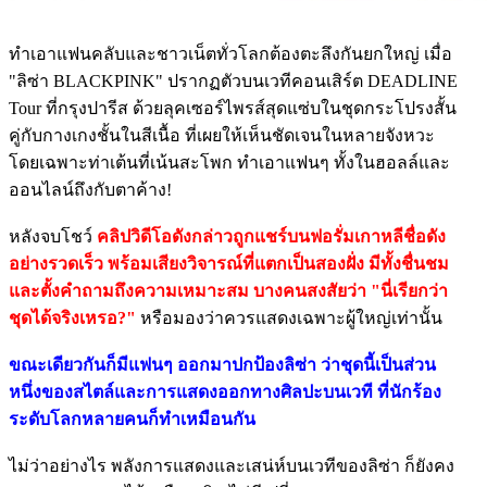
ทำเอาแฟนคลับและชาวเน็ตทั่วโลกต้องตะลึงกันยกใหญ่ เมื่อ
"ลิซ่า BLACKPINK" ปรากฏตัวบนเวทีคอนเสิร์ต DEADLINE
Tour ที่กรุงปารีส ด้วยลุคเซอร์ไพรส์สุดแซ่บในชุดกระโปรงสั้น
คู่กับกางเกงชั้นในสีเนื้อ ที่เผยให้เห็นชัดเจนในหลายจังหวะ
โดยเฉพาะท่าเต้นที่เน้นสะโพก ทำเอาแฟนๆ ทั้งในฮอลล์และ
ออนไลน์ถึงกับตาค้าง!
หลังจบโชว์
คลิปวิดีโอดังกล่าวถูกแชร์บนฟอรั่มเกาหลีชื่อดัง
อย่างรวดเร็ว พร้อมเสียงวิจารณ์ที่แตกเป็นสองฝั่ง มีทั้งชื่นชม
และตั้งคำถามถึงความเหมาะสม บางคนสงสัยว่า "นี่เรียกว่า
ชุดได้จริงเหรอ?"
หรือมองว่าควรแสดงเฉพาะผู้ใหญ่เท่านั้น
ขณะเดียวกันก็มีแฟนๆ ออกมาปกป้องลิซ่า ว่าชุดนี้เป็นส่วน
หนึ่งของสไตล์และการแสดงออกทางศิลปะบนเวที ที่นักร้อง
ระดับโลกหลายคนก็ทำเหมือนกัน
ไม่ว่าอย่างไร พลังการแสดงและเสน่ห์บนเวทีของลิซ่า ก็ยังคง