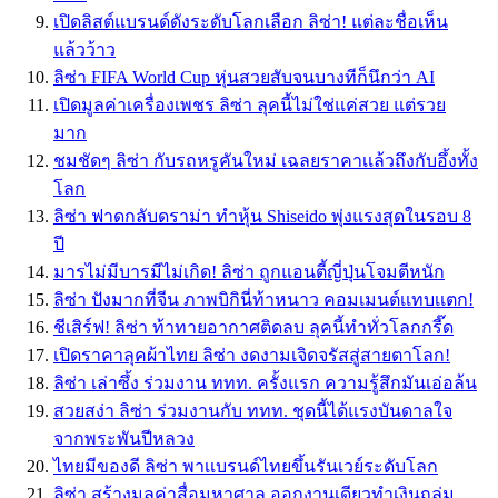
เปิดลิสต์แบรนด์ดังระดับโลกเลือก ลิซ่า! แต่ละชื่อเห็น
แล้วว้าว
ลิซ่า FIFA World Cup หุ่นสวยสับจนบางทีก็นึกว่า AI
เปิดมูลค่าเครื่องเพชร ลิซ่า ลุคนี้ไม่ใช่แค่สวย แต่รวย
มาก
ชมชัดๆ ลิซ่า กับรถหรูคันใหม่ เฉลยราคาเเล้วถึงกับอึ้งทั้ง
โลก
ลิซ่า ฟาดกลับดราม่า ทำหุ้น Shiseido พุ่งแรงสุดในรอบ 8
ปี
มารไม่มีบารมีไม่เกิด! ลิซ่า ถูกแอนตี้ญี่ปุ่นโจมตีหนัก
ลิซ่า ปังมากที่จีน ภาพบิกินี่ท้าหนาว คอมเมนต์เเทบเเตก!
ชีเสิร์ฟ! ลิซ่า ท้าทายอากาศติดลบ ลุคนี้ทำทั่วโลกกรี๊ด
เปิดราคาลุคผ้าไทย ลิซ่า งดงามเจิดจรัสสู่สายตาโลก!
ลิซ่า เล่าซึ้ง ร่วมงาน ททท. ครั้งแรก ความรู้สึกมันเอ่อล้น
สวยสง่า ลิซ่า ร่วมงานกับ ททท. ชุดนี้ได้แรงบันดาลใจ
จากพระพันปีหลวง
ไทยมีของดี ลิซ่า พาเเบรนด์ไทยขึ้นรันเวย์ระดับโลก
ลิซ่า สร้างมูลค่าสื่อมหาศาล ออกงานเดียวทำเงินถล่ม