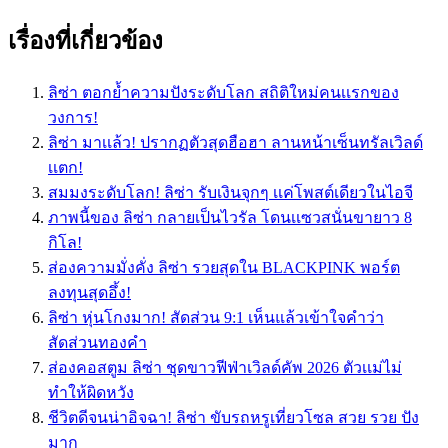
เรื่องที่เกี่ยวข้อง
ลิซ่า ตอกย้ำความปังระดับโลก สถิติใหม่คนเเรกของ
วงการ!
ลิซ่า มาเเล้ว! ปรากฏตัวสุดฮือฮา ลานหน้าเซ็นทรัลเวิลด์
เเตก!
สมมงระดับโลก! ลิซ่า รับเงินจุกๆ เเค่โพสต์เดียวในไอจี
ภาพนี้ของ ลิซ่า กลายเป็นไวรัล โดนเเซวสนั่นขายาว 8
กิโล!
ส่องความมั่งคั่ง ลิซ่า รวยสุดใน BLACKPINK พอร์ต
ลงทุนสุดอึ้ง!
ลิซ่า หุ่นโกงมาก! สัดส่วน 9:1 เห็นแล้วเข้าใจคำว่า
สัดส่วนทองคำ
ส่องคอสตูม ลิซ่า ชุดขาวฟีฟ่าเวิลด์คัพ 2026 ตัวเเม่ไม่
ทำให้ผิดหวัง
ชีวิตดีจนน่าอิจฉา! ลิซ่า ขับรถหรูเที่ยวโซล สวย รวย ปัง
มาก