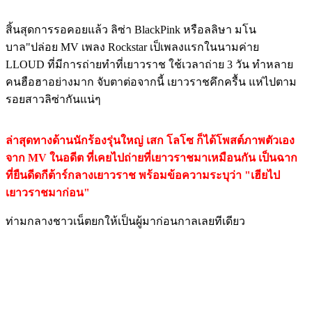
สิ้นสุดการรอคอยแล้ว ลิซ่า BlackPink หรือลลิษา มโน
บาล"ปล่อย MV เพลง Rockstar เป็เพลงแรกในนามค่าย
LLOUD ที่มีการถ่ายทำที่เยาวราช ใช้เวลาถ่าย 3 วัน ทำหลาย
คนฮือฮาอย่างมาก จับตาต่อจากนี้ เยาวราชคึกครื้น แห่ไปตาม
รอยสาวลิซ่ากันแน่ๆ
ล่าสุดทางด้านนักร้องรุ่นใหญ่ เสก โลโซ ก็ได้โพสต์ภาพตัวเอง
จาก MV ในอดีต ที่เคยไปถ่ายที่เยาวราชมาเหมือนกัน เป็นฉาก
ที่ยืนดีดกีต้าร์กลางเยาวราช พร้อมข้อความระบุว่า "เฮียไป
เยาวราชมาก่อน"
ท่ามกลางชาวเน็ตยกให้เป็นผู้มาก่อนกาลเลยทีเดียว