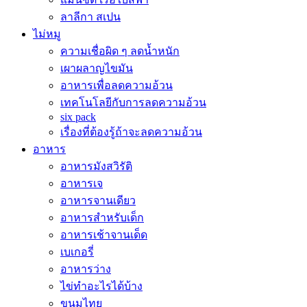
ลาลีกา สเปน
ไม่หมู
ความเชื่อผิด ๆ ลดน้ำหนัก
เผาผลาญไขมัน
อาหารเพื่อลดความอ้วน
เทคโนโลยีกับการลดความอ้วน
six pack
เรื่องที่ต้องรู้ถ้าจะลดความอ้วน
อาหาร
อาหารมังสวิรัติ
อาหารเจ
อาหารจานเดียว
อาหารสำหรับเด็ก
อาหารเช้าจานเด็ด
เบเกอรี่
อาหารว่าง
ไข่ทำอะไรได้บ้าง
ขนมไทย