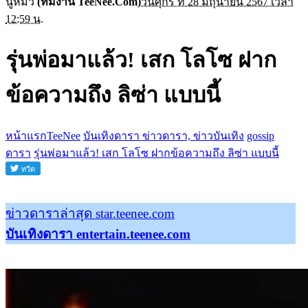
นู๋หมิว
(ทีมงาน TeeNee.Com)
วันศุกร์ ที่ 28 มิถุนายน 2567 เวลา
12:59 น.
รุ่นพ่อมาแล้ว! เสก โลโซ ฝาก
ข้อความถึง ลิซ่า แบบนี้
หน้าแรกTeeNee
บันเทิงดารา ข่าวดารา, ข่าวบันเทิง
gossip
ดารา
รุ่นพ่อมาแล้ว! เสก โลโซ ฝากข้อความถึง ลิซ่า แบบนี้
ข่าวดาราล่าสุด star.teenee.com
บันเทิงดารา entertain.teenee.com