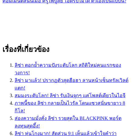
คอมเมนต์สนั่นเมื่อ ครูไพบูลย์ โอดรับไม่ได้ ตัวเองเป็นแบบนี้?
เรื่องที่เกี่ยวข้อง
ลิซ่า ตอกย้ำความปังระดับโลก สถิติใหม่คนเเรกของ
วงการ!
ลิซ่า มาเเล้ว! ปรากฏตัวสุดฮือฮา ลานหน้าเซ็นทรัลเวิลด์
เเตก!
สมมงระดับโลก! ลิซ่า รับเงินจุกๆ เเค่โพสต์เดียวในไอจี
ภาพนี้ของ ลิซ่า กลายเป็นไวรัล โดนเเซวสนั่นขายาว 8
กิโล!
ส่องความมั่งคั่ง ลิซ่า รวยสุดใน BLACKPINK พอร์ต
ลงทุนสุดอึ้ง!
ลิซ่า หุ่นโกงมาก! สัดส่วน 9:1 เห็นแล้วเข้าใจคำว่า