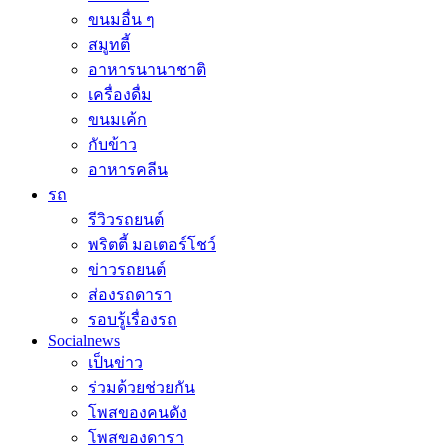
ขนมอื่น ๆ
สมูทตี้
อาหารนานาชาติ
เครื่องดื่ม
ขนมเค้ก
กับข้าว
อาหารคลีน
รถ
รีวิวรถยนต์
พริตตี้ มอเตอร์โชว์
ข่าวรถยนต์
ส่องรถดารา
รอบรู้เรื่องรถ
Socialnews
เป็นข่าว
ร่วมด้วยช่วยกัน
โพสของคนดัง
โพสของดารา