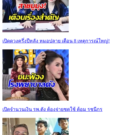
เปิดดวงครึ่งปีหลัง หมอปลาย เตือน 8 เหตุการณ์ใหญ่!
เปิดจำนวนเงิน รพ.ดัง ต้องจ่ายชดใช้ ต้อม รชนีกร