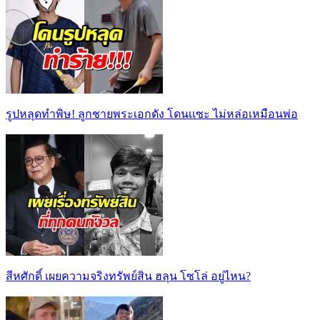
รูปหลุดทำพิษ! ลูกชายพระเอกดัง โดนเเซะ ไม่หล่อเหมือนพ่อ
สีหศักดิ์ เผยความจริงทรัพย์สิน ฮลุน โซโล่ อยู่ไหน?