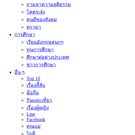
ถามหาความยุติธรรม
โคตรเจ๋ง
คนดีของสังคม
ดราม่า
การศึกษา
เรียนอังกฤษสนุกๆ
ทุนการศึกษา
ศึกษาต่อต่างประเทศ
ข่าวการศึกษา
อื่น ๆ
Top 10
เรื่องลี้ลับ
มือถือ
กินและเที่ยว
เรื่องผู้หญิง
Line
Facebook
คุณแม่
ไอที