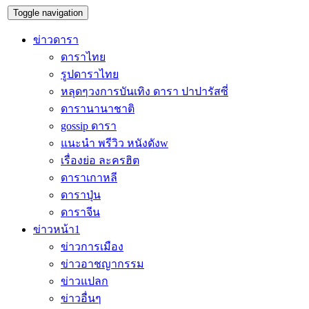
Toggle navigation
ข่าวดารา
ดาราไทย
รูปดาราไทย
หลุดๆวงการบันเทิง ดารา ปาปารัสซี่
ดารานานาชาติ
gossip ดารา
แนะนำ พรีวิว หนังดังw
เรื่องย่อ ละครฮิต
ดาราเกาหลี
ดาราปุ่น
ดาราจีน
ข่าวหน้า1
ข่าวการเมือง
ข่าวอาชญากรรม
ข่าวแปลก
ข่าวอื่นๆ