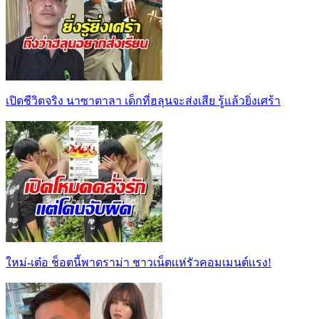
เปิดชีวิตจริง นาซาตาลา เด็กที่ฮลุนจะส่งเสีย รู้แล้วยิ่งเศร้า
ใหม่-เต๋อ ช็อตนี้พาดราม่า ชาวเน็ตเเห่รัวคอมเมนต์เเรง!