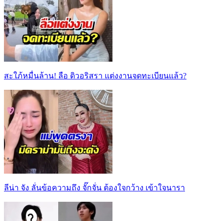
สะใภ้หมื่นล้าน! ลือ ดิวอริสรา แต่งงานจดทะเบียนแล้ว?
ลีน่า จัง ลั่นข้อความถึง จั๊กจั่น ต้องใจกว้าง เข้าใจนารา