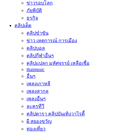
ข่าวรอบโลก
ภัยพิบัติ
ธุรกิจ
คลิปเด็ด
คลิปขำขัน
ข่าว เหตุการณ์ การเมือง
คลิปบอล
คลิปกีฬาอื่นๆ
คลิปแปลก มหัศจรรย์ เหลือเชื่อ
thaimusic
อื่นๆ
เพลงเกาหลี
เพลงสากล
เพลงอื่นๆ
ละครทีวี
คลิปดารา คลิปบันเทิงวาไรตี้
ผี สยองขวัญ
ท่องเที่ยว