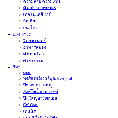
ความสวย ความงาม
ตัวอย่างภาพยนตร์
เทคโนโลยี ไอที
ล้อเลียน
เกมโชว์
Like สาระ
วิทยาศาสตร์
อาหารสมอง
ตำนานโลก
ศาลาธรรม
กีฬา
sport
หงส์แดงลิเวอร์พูล, liverpool
ปีศาจแดง แมนยู
สิงห์โตน้ำเงิน เชลซี
ปืนใหญ่อาร์เซนอล
กีฬาไทย
เทนนิส
แมนซิตี้ เรือใบสีฟ้า