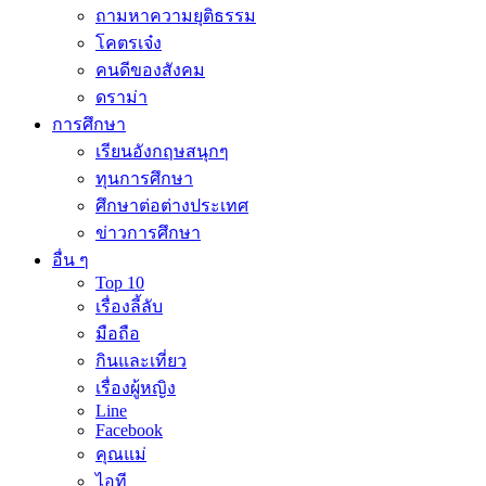
ถามหาความยุติธรรม
โคตรเจ๋ง
คนดีของสังคม
ดราม่า
การศึกษา
เรียนอังกฤษสนุกๆ
ทุนการศึกษา
ศึกษาต่อต่างประเทศ
ข่าวการศึกษา
อื่น ๆ
Top 10
เรื่องลี้ลับ
มือถือ
กินและเที่ยว
เรื่องผู้หญิง
Line
Facebook
คุณแม่
ไอที