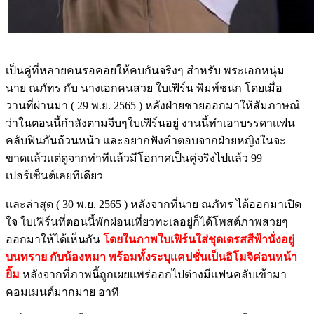
เป็นคู่ที่หลายคนรอคอยให้คบกันจริงๆ สำหรับ พระเอกหนุ่ม
นาย ณภัทร กับ นางเอกคนสวย ใบเฟิร์น พิมพ์ชนก โดยเมื่อ
วานที่ผ่านมา ( 29 พ.ย. 2565 ) หลังฝ่ายชายออกมาให้สัมภาษณ์
ว่าในตอนนี้กำลังตามจีบๆใบเฟิร์นอยู่ งานนี้ทำเอาบรรดาเเฟน
คลับฟินกันถ้วนหน้า เเละอยากฟังคำตอบจากฝ่ายหญิงในจะ
ขาดเเล้วเเต่ดูจากท่าทีเเล้วมีโอกาศเป็นคู่จริงไปเเล้ว 99
เปอร์เซ็นต์เลยทีเดียว
เเละล่าสุด ( 30 พ.ย. 2565 ) หลังจากที่นาย ณภัทร ได้ออกมาเปิด
ใจ ใบเฟิร์นที่ตอนนี้พักผ่อนเที่ยวทะเลอยู่ก็ได้โพสต์ภาพสวยๆ
ออกมาให้ได้เห็นกัน
โดยในภาพใบเฟิร์นใส่ชุดเดรสสีฟ้านั่งอยู่
บนทราย กับน้องหมา พร้อมทั้งระบุเเคปชั่นเป็นอิโมจิค่อนหน้า
ยิ้ม
หลังจากที่ภาพนี้ถูกเผยเเพร่ออกไปต่างมีเเฟนคลับเข้ามา
คอมเมนต์มากมาย อาทิ