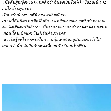
-เมื่อคืนผู้หญิงทั้งประเทศคิดว่าตัวเองเป็นใบเฟิร์น งื้อออเขิน รอ
กดไลค์รูปคู่นะคะ
-ใบคะรับน้องชายพี่พิจารณาด้วยน๊าาา
-ภาพนี้ฉันมีความเขิลขึ้นอีก50% อร้ายยยยยย รอฟังคำตอบนะ
คะ ฟังเสียงหัวใจตัวเอง เชื่อว่าทุกอย่างทุกคำตอบสวยงามเสมอ
-ตอนนี้คนเขิลแทนใบเฟิร์นทั่วประเทศ
-ช่างไม่รู้อะไรบ้างเรยในความคุ้นเคยกันอยู่มันแฝงอะไรไป
มากกว่านั้น ฉันอินกับเพลงนี้มาก รัก #นายใบเฟิร์น