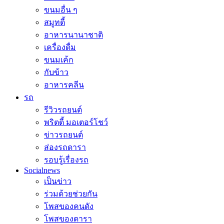
ขนมอื่น ๆ
สมูทตี้
อาหารนานาชาติ
เครื่องดื่ม
ขนมเค้ก
กับข้าว
อาหารคลีน
รถ
รีวิวรถยนต์
พริตตี้ มอเตอร์โชว์
ข่าวรถยนต์
ส่องรถดารา
รอบรู้เรื่องรถ
Socialnews
เป็นข่าว
ร่วมด้วยช่วยกัน
โพสของคนดัง
โพสของดารา