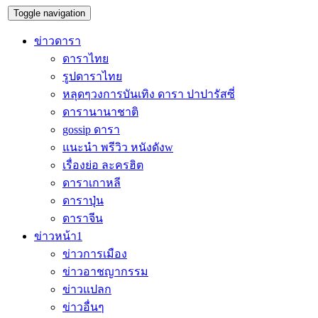
Toggle navigation
ข่าวดารา
ดาราไทย
รูปดาราไทย
หลุดๆวงการบันเทิง ดารา ปาปารัสซี่
ดารานานาชาติ
gossip ดารา
แนะนำ พรีวิว หนังดังw
เรื่องย่อ ละครฮิต
ดาราเกาหลี
ดาราปุ่น
ดาราจีน
ข่าวหน้า1
ข่าวการเมือง
ข่าวอาชญากรรม
ข่าวแปลก
ข่าวอื่นๆ