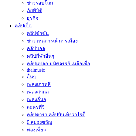
ข่าวรอบโลก
ภัยพิบัติ
ธุรกิจ
คลิปเด็ด
คลิปขำขัน
ข่าว เหตุการณ์ การเมือง
คลิปบอล
คลิปกีฬาอื่นๆ
คลิปแปลก มหัศจรรย์ เหลือเชื่อ
thaimusic
อื่นๆ
เพลงเกาหลี
เพลงสากล
เพลงอื่นๆ
ละครทีวี
คลิปดารา คลิปบันเทิงวาไรตี้
ผี สยองขวัญ
ท่องเที่ยว