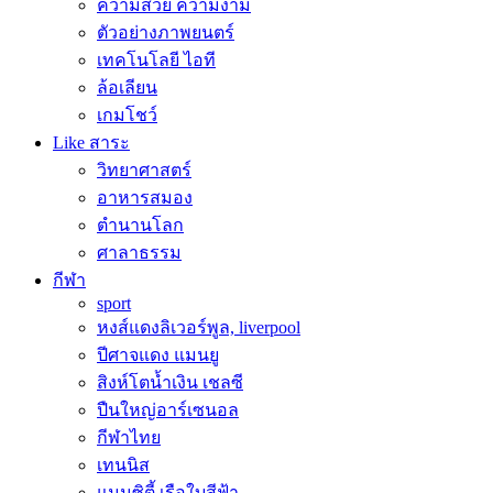
ความสวย ความงาม
ตัวอย่างภาพยนตร์
เทคโนโลยี ไอที
ล้อเลียน
เกมโชว์
Like สาระ
วิทยาศาสตร์
อาหารสมอง
ตำนานโลก
ศาลาธรรม
กีฬา
sport
หงส์แดงลิเวอร์พูล, liverpool
ปีศาจแดง แมนยู
สิงห์โตน้ำเงิน เชลซี
ปืนใหญ่อาร์เซนอล
กีฬาไทย
เทนนิส
แมนซิตี้ เรือใบสีฟ้า