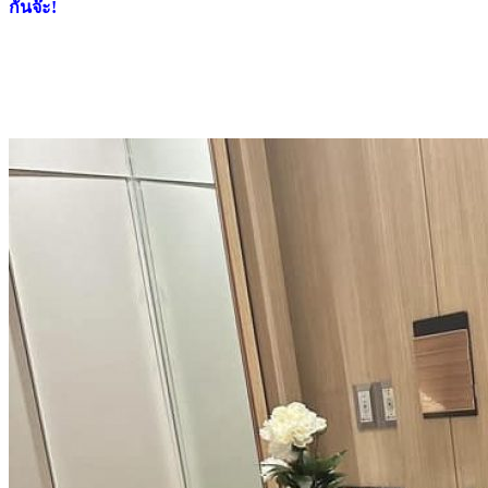
กันจ๊ะ!