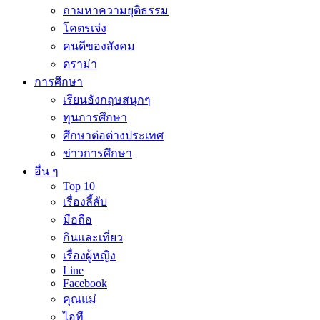
ถามหาความยุติธรรม
โคตรเจ๋ง
คนดีของสังคม
ดราม่า
การศึกษา
เรียนอังกฤษสนุกๆ
ทุนการศึกษา
ศึกษาต่อต่างประเทศ
ข่าวการศึกษา
อื่น ๆ
Top 10
เรื่องลี้ลับ
มือถือ
กินและเที่ยว
เรื่องผู้หญิง
Line
Facebook
คุณแม่
ไอที