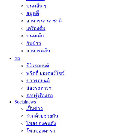
ขนมอื่น ๆ
สมูทตี้
อาหารนานาชาติ
เครื่องดื่ม
ขนมเค้ก
กับข้าว
อาหารคลีน
รถ
รีวิวรถยนต์
พริตตี้ มอเตอร์โชว์
ข่าวรถยนต์
ส่องรถดารา
รอบรู้เรื่องรถ
Socialnews
เป็นข่าว
ร่วมด้วยช่วยกัน
โพสของคนดัง
โพสของดารา