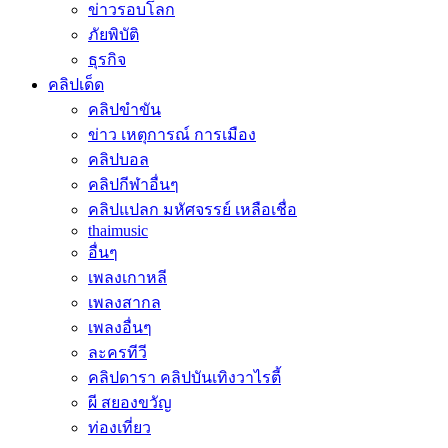
ข่าวรอบโลก
ภัยพิบัติ
ธุรกิจ
คลิปเด็ด
คลิปขำขัน
ข่าว เหตุการณ์ การเมือง
คลิปบอล
คลิปกีฬาอื่นๆ
คลิปแปลก มหัศจรรย์ เหลือเชื่อ
thaimusic
อื่นๆ
เพลงเกาหลี
เพลงสากล
เพลงอื่นๆ
ละครทีวี
คลิปดารา คลิปบันเทิงวาไรตี้
ผี สยองขวัญ
ท่องเที่ยว