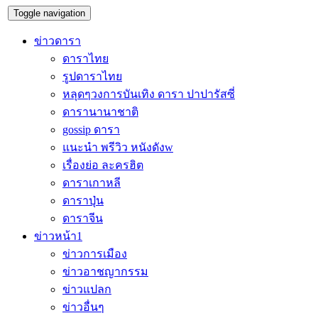
Toggle navigation
ข่าวดารา
ดาราไทย
รูปดาราไทย
หลุดๆวงการบันเทิง ดารา ปาปารัสซี่
ดารานานาชาติ
gossip ดารา
แนะนำ พรีวิว หนังดังw
เรื่องย่อ ละครฮิต
ดาราเกาหลี
ดาราปุ่น
ดาราจีน
ข่าวหน้า1
ข่าวการเมือง
ข่าวอาชญากรรม
ข่าวแปลก
ข่าวอื่นๆ