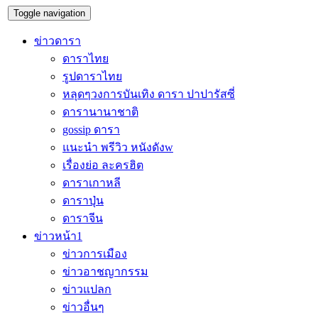
Toggle navigation
ข่าวดารา
ดาราไทย
รูปดาราไทย
หลุดๆวงการบันเทิง ดารา ปาปารัสซี่
ดารานานาชาติ
gossip ดารา
แนะนำ พรีวิว หนังดังw
เรื่องย่อ ละครฮิต
ดาราเกาหลี
ดาราปุ่น
ดาราจีน
ข่าวหน้า1
ข่าวการเมือง
ข่าวอาชญากรรม
ข่าวแปลก
ข่าวอื่นๆ