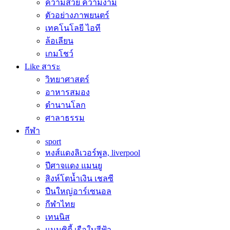
ความสวย ความงาม
ตัวอย่างภาพยนตร์
เทคโนโลยี ไอที
ล้อเลียน
เกมโชว์
Like สาระ
วิทยาศาสตร์
อาหารสมอง
ตำนานโลก
ศาลาธรรม
กีฬา
sport
หงส์แดงลิเวอร์พูล, liverpool
ปีศาจแดง แมนยู
สิงห์โตน้ำเงิน เชลซี
ปืนใหญ่อาร์เซนอล
กีฬาไทย
เทนนิส
แมนซิตี้ เรือใบสีฟ้า