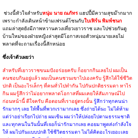
ช่วงนี้หัวใจสำหรับ
หนุ่ม นาย ณภัทร
แฮปปี้มีความสุขม๊ากมาก
เพราะกำลังเดินหน้าข้ามเฟรนด์โซนกับ
ใบเฟิร์น พิมพ์ชนก
แถมล่าสุดยังมีภาพหวานควงเที่ยวเยาวราช และไปช่วยกันดู
บ้านใหม่ของฝ่ายหญิงล่าสุดมีโอกาสเจอตัวหนุ่มนายเลยไม่
พลาดที่จะถามเรื่องนี้สักหน่อย
ซึ่งเจ้าตัวเผยว่า
สำหรับที่เยาวราชขนมปังอร่อยครับ ก็อยากกินเลยไป ผมเป็น
คนชอบกินอยู่แล้ว ผมเป็นคนชวนเขาไปเองครับ รู้สึกได้ใช้ชีวิต
ปกติ เป็นอะไรเล็กๆ ที่คนทั่วไปทำกัน ไปกันปกติธรรมดา หาไร
กิน ผมรู้สึกว่าไม่อยากพลาดโอกาสที่ผมเคยให้สัมภาษณ์ไป
ก่อนหน้านี้ ดีใจครับ คือตอนที่เราอยู่ตรงนั้น
รู้สึกว่าทุกคนน่า
รักมากๆ เลย ให้พื้นที่พวกเรามากเลย ซึ่งถ่ายได้นะ ไม่ได้ห้าม
แต่ว่าอย่าเรียกไปถ่าย ผมเขิน ผมว่าให้ปล่อยไปตามธรรมชาติ
และทุกคนในวันนั้นที่เจอก็น่ารักมากเลย คอยมาพูดส่งกำลังใจ
ให้ ผมไปกันแบบปกติ ใช้ชีวิตธรรมดา ไม่ได้คิดอะไรเยอะเลย