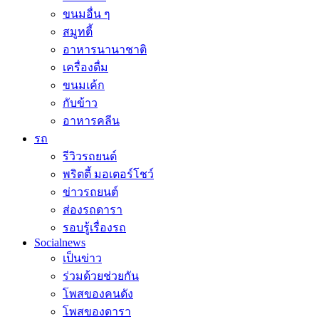
ขนมอื่น ๆ
สมูทตี้
อาหารนานาชาติ
เครื่องดื่ม
ขนมเค้ก
กับข้าว
อาหารคลีน
รถ
รีวิวรถยนต์
พริตตี้ มอเตอร์โชว์
ข่าวรถยนต์
ส่องรถดารา
รอบรู้เรื่องรถ
Socialnews
เป็นข่าว
ร่วมด้วยช่วยกัน
โพสของคนดัง
โพสของดารา