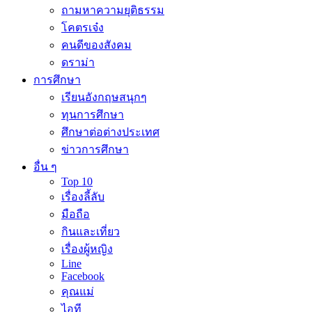
ถามหาความยุติธรรม
โคตรเจ๋ง
คนดีของสังคม
ดราม่า
การศึกษา
เรียนอังกฤษสนุกๆ
ทุนการศึกษา
ศึกษาต่อต่างประเทศ
ข่าวการศึกษา
อื่น ๆ
Top 10
เรื่องลี้ลับ
มือถือ
กินและเที่ยว
เรื่องผู้หญิง
Line
Facebook
คุณแม่
ไอที