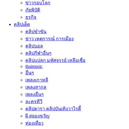
ข่าวรอบโลก
ภัยพิบัติ
ธุรกิจ
คลิปเด็ด
คลิปขำขัน
ข่าว เหตุการณ์ การเมือง
คลิปบอล
คลิปกีฬาอื่นๆ
คลิปแปลก มหัศจรรย์ เหลือเชื่อ
thaimusic
อื่นๆ
เพลงเกาหลี
เพลงสากล
เพลงอื่นๆ
ละครทีวี
คลิปดารา คลิปบันเทิงวาไรตี้
ผี สยองขวัญ
ท่องเที่ยว