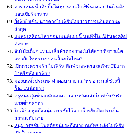
ดาราหนุ่มชื่อดัง ยิ้มไม่หุบ นาย-ใบเฟิร์นลงเอยกันดี หลัง
แอบเชียร์มานาน
ยิ่งฟังยิ่งเขิน!นายควงใบเฟิร์นไปเยาวราช แง้มสถานะ
ล่าสุด
แม่หมูเคลื่อนไหวคอมเมนต์แบบนี้ ทันทีที่ใบเฟิร์นลงคลิป
ติดนาย
จับโป๊ะเต็มๆ...หนุ่มเสื้อฟ้าคอยกางร่มให้สาว ที่ชาวเน็ต
แซวยับใช่พระเอกคนนั้นจริงไหม?
เปิดดวงความรัก ใบเฟิร์น พิมพ์ชนก-นาย ณภัทร 3ปีแรก
ปังหรือพัง มาฟัง!!
มองบนทั้งประเทศ คำตอบ นาย ณภัทร อารมณ์ช่วงนี้
ก็จะ...หน่อยๆ!!
ครูหนุ่มสุดช้ำอกหักแถมเจอแกงเปิดคลิปใบเฟิร์นรับรัก
นายซ้ำๆคาตา
ใบเฟิร์น พูดถึงหนุ่ม กรรชัยไว้แบบนี้ หลังเปิดประเด็น
สถานะกับนาย
หนุ่ม กรรชัย โพสต์ส่อนัยยะถึงนาย ณภัทร หลังใบเฟิร์น
เปิดใจสถานะ