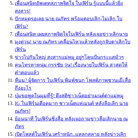
เพื่อนสนิทอัพเดทสภาพจิตใจ ใบเฟิร์น รู้เเบบนี้เเล้วยิ่ง
สงสาร!
ปักหมุดรอเลย นาย ณภัทร พร้อมตอบเลิก-ไม่เลิก ใบ
เฟิร์น?
เพื่อนสนิท เผยสภาพจิตใจใบเฟิร์น หลังเจอข่าวเลิกนาย
มุงด่วน! นาย ณภัทร เคลื่อนไหวแล้วหลังถูกจับตาเลิกใบ
เฟิร์น
ข่าวไปกันใหญ่ สงสารแม่หมู อยู่ๆโดนปั่นกระแสมั่วๆ
คนโทรหาหนุ่ม กรรชัย วุ่น! เรื่องนายใบเฟิร์น ล่าสุดให้
คำตอบแล้ว
หืมม? ผู้จัดการ ใบเฟิร์น พิมพ์ชนก โพสต์ภาพชวนเอ๊ะสื่อ
ถึงอะไร
บุ๋มขอพูดในมุมที่รู้! ดึงสติชาวเน็ตอย่าเมนต์ด่าแม่หมู
IG ใบเฟิร์นเดือดมาก ชาวเน็ตแห่เมนต์ หลังลือเลิก นาย
ณภัทร!
ย้อนนาที ใบเฟิร์นชิ่งสื่อ หลังเจอถามข่าวลือเลิกนาย ณ
ภัทร
เปิดโพสต์ใบเฟิร์น เศร้าหนัก..แหลกสลาย หลังข่าวเลิก