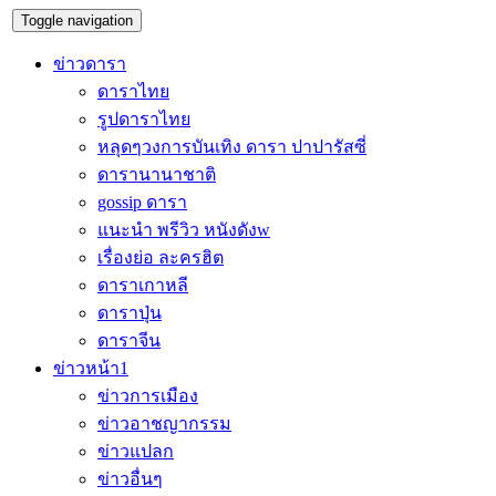
Toggle navigation
ข่าวดารา
ดาราไทย
รูปดาราไทย
หลุดๆวงการบันเทิง ดารา ปาปารัสซี่
ดารานานาชาติ
gossip ดารา
แนะนำ พรีวิว หนังดังw
เรื่องย่อ ละครฮิต
ดาราเกาหลี
ดาราปุ่น
ดาราจีน
ข่าวหน้า1
ข่าวการเมือง
ข่าวอาชญากรรม
ข่าวแปลก
ข่าวอื่นๆ