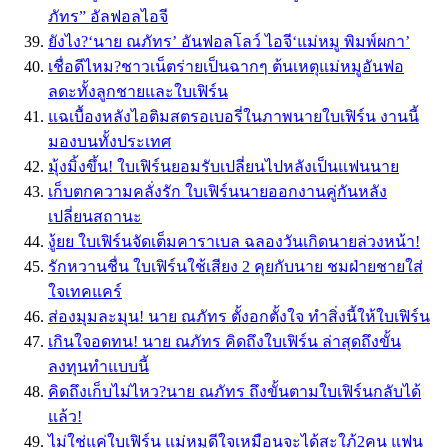
ภัทร” อัลฟอลไอจี
ยังไง?‘นาย ณภัทร’ อันฟอลโลว์ ไอจี‘แม่หมู พิมพ์ผกา’
เชื่อดีไหม?ชาวเน็ตร่ายเป็นฉากๆ ต้นเหตุแม่หมูอันฟอ
ลดะทั้งลูกชายและใบเฟิร์น
แฉเบื้องหลังไอติมสตรอเบอรี่ในภาพนายใบเฟิร์น งานนี้
มองบนทั้งประเทศ
มุ้งมิ้งขึ้น! ใบเฟิร์นยอมรับเปลี่ยนไปหลังเป็นแฟนนาย
เก็บตกความคลั่งรัก ใบเฟิร์นนายออกงานคู่กันหลัง
เปลี่ยนสถานะ
งู้ยย ใบเฟิร์นจัดเต็มคาราเบล ฉลองวันเกิดนายล่วงหน้า!
รักหวานชื่น ใบเฟิร์นใช้เสียง 2 คุยกับนาย ชมฝ่ายชายใส่
ใจเทคแคร์
ส่องมุมละมุน! นาย ณภัทร ตั้งอกตั้งใจ ทำสิ่งนี้ให้ใบเฟิร์น
เกินใจอดทน! นาย ณภัทร คิดถึงใบเฟิร์น ล่าสุดถึงขั้น
ลงทุนทำแบบนี้
คิดถึงเก็บไม่ไหว?นาย ณภัทร ถึงขั้นตามใบเฟิร์นกลับได้
แล้ว!
ไม่ใช่แค่ใบเฟิร์น แม่หมูดีใจเหมือนจะได้สะใภ้2คน แฟน