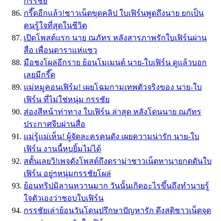
กรรชัย
กรี๊ดอีกแล้ว!ชาวเน็ตขุดคลิป ใบเฟิร์นพูดถึงนาย ยกเป็น
คนรู้ใจที่สุดในชีวิต
เปิดโพสต์แรก นาย ณภัทร หลังสารภาพรักใบเฟิร์นผ่าน
สื่อ เพื่อนดาราแห่แซว
มือชงโผล่อีกราย ย้อนโมเมนต์ นาย-ใบเฟิร์น ดูแล้วบอก
เลยมีกรี๊ด
แม่หมูคอนเฟิร์ม! เผยโฉมกามเทพตัวจริงของ นาย-ใบ
เฟิร์น ที่ไม่ใช่หนุ่ม กรรชัย
ส่องสีหน้าท่าทาง ใบเฟิร์น ล่าสุด หลังโดนนาย ณภัทร
ประกาศจีบผ่านสื่อ
เเม่รู้เเม่เห็น! ผู้จัดละครคนดัง เผยความน่ารัก นาย-ใบ
เฟิร์น งานนี้หุบยิ้มไม่ได้
สตั้นเลยวิ!เพจดังโพสต์ถึงดราม่าชาวเน็ตหานายกดดันใบ
เฟิร์น อยู่ๆหนุ่มกรรชัยโผล่
ย้อนทริปมิลานหวานมาก วันนั้นเกิดอะไรขึ้นถึงทำนายรู้
ใจตัวเองว่าชอบใบเฟิร์น
กรรชัยเล่าย้อนวันโดนปรึกษาปัญหารัก ดึงสติชาวเน็ตจุด