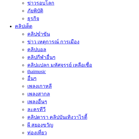
ข่าวรอบโลก
ภัยพิบัติ
ธุรกิจ
คลิปเด็ด
คลิปขำขัน
ข่าว เหตุการณ์ การเมือง
คลิปบอล
คลิปกีฬาอื่นๆ
คลิปแปลก มหัศจรรย์ เหลือเชื่อ
thaimusic
อื่นๆ
เพลงเกาหลี
เพลงสากล
เพลงอื่นๆ
ละครทีวี
คลิปดารา คลิปบันเทิงวาไรตี้
ผี สยองขวัญ
ท่องเที่ยว