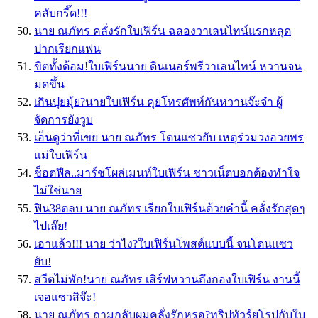
คลับกรี๊ด!!!
นาย ณภัทร คลั่งรักใบเฟิร์น ฉลองวาเลนไทน์แรกหลุด
ปากเรียกแฟน
ขิตทั้งด้อม!ใบเฟิร์นนาย ดินเนอร์พรีวาเลนไทน์ หวานจน
มดขึ้น
เกินปุยมุ้ย?นายใบเฟิร์น คุยโทรศัพท์กันหวานจ๊ะจ๋า ผู้
จัดการยังวูบ
เอ็นดูว่าที่เขย นาย ณภัทร โดนแซวยับ เหตุร่วมวงอวยพร
แม่ใบเฟิร์น
ช็อตฟีล..มาร์ชโผล่เมนท์ใบเฟิร์น ชาวเน็ตบอกต้องทำใจ
ไม่ใช่นาย
ฟิน38ตลบ นาย ณภัทร เรียกใบเฟิร์นด้วยคำนี้ คลั่งรักสุดๆ
ไปเล๊ย!
เอาแล้ว!!! นาย ว่าไง?ใบเฟิร์นโพสต์แบบนี้ จนโดนแซว
ยับ!
สวีตไม่พัก!นาย ณภัทร เสิร์ฟหวานถึงกองใบเฟิร์น งานนี้
เจอแซวสิจ๊ะ!
นาย ณภัทร ถามกลับผมคลั่งรักหรอ?ทริปทัวร์ยุโรปกับใบ