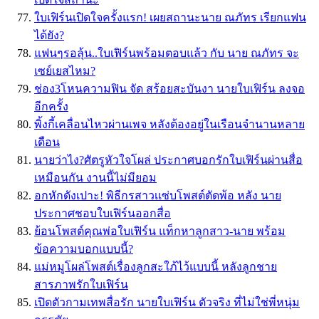
ใบเฟิร์นเปิดใจครั้งแรก! เผยสถานะนาย ณภัทร เรียกแฟน
ได้ยัง?
แฟนๆรอลุ้น..ใบเฟิร์นพร้อมตอบแล้ว กับ นาย ณภัทร จะ
เซย์เยสไหม?
ช่อง3โหนความฟิน จัด สร้อยสะบันงา นายใบเฟิร์น ลงจอ
อีกครั้ง
พิ้งกี้เคลื่อนไหวผ่านเพจ หลังต้องอยู่ในเรือนจำนานหลาย
เดือน
นายว่าไง?ศัตรูหัวใจโผล่ ประกาศบอกรักใบเฟิร์นผ่านสื่อ
เหมือนกัน งานนี้ไม่มียอม
อกหักดังเปาะ! พิธีกรสาวเเซ่บโพสต์ตัดพ้อ หลัง นาย
ประกาศชอบใบเฟิร์นออกสื่อ
ย้อนโพสต์คุณพ่อใบเฟิร์น แท็กหาลูกสาว-นาย พร้อม
ข้อความบอกแบบนี้?
แม่หมูโผล่โพสต์เรื่องลูกสะใภ้ไว้แบบนี้ หลังลูกชาย
สารภาพรักใบเฟิร์น
เปิดตัวกามเทพสื่อรัก นายใบเฟิร์น ตัวจริง ที่ไม่ใช่พี่หนุ่ม