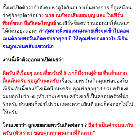
ตั้งแต่เปิดตัวว่ากำลังคบหาดูใจกันอย่างเป็นทางการ ก็ดูเหมือน
ว่าคู่รักซุปตาร์อย่าง
นาย-ณภัทร เสียงสมบุญ และ ใบเฟิร์น-
พิมพ์ชนก ลือวิเศษไพบูลย์
จะเสิร์ฟช็อตหวานออกมาให้แฟนๆ
ได้เห็นอยู่ตลอดๆ
ล่าสุดทางฝั่งของหนุ่มนายเพิ่งจะเข้าไปคอม
เมนต์อวยพรวันเกิดครบอายุ 59 ปี ให้คุณพ่อของสาวใบเฟิร์น
จนถูกแฟนคลับแซวหนัก
งานนี้เจ้าตัวออกมาเปิดเผยว่า
ดีครับ ดีเรื่อยๆ และเดี๋ยววันที่ 8 เราก็มีงานคู่ด้วย ตื่นเต้นมาก
ตื่นเต้นครับ รอดูกันนะครับ
เรื่องอวยพรวันเกิดคุณพ่อของใบ
เฟิร์น อันนี้ขอแก้ไขนิดนึงนะครับ คุณพ่ออายุ 59 ขวบครับแต่
ผมบอกไปว่า 60 (หัวเราะ) ครอบครัวเขาก็เป็นครอบครัวที่น่า
รักครับ ส่วนผมก็เข้าไปร่วมแสดงความยินดี และก็ส่งดอกไม้ไป
ให้ครับ
โดนแซวว่า ลูกเขยอวยพรวันเกิดพ่อตา ?
ถือว่าเป็นคำชมละกัน
ครับ (หัวเราะ) ขอบคุณทุกคนมากที่ติดตาม"