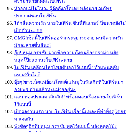
ดราม่านายกดดันใบเฟิร์น
หัวอกแม่ไม่ไหว.. ผู้จัดดังกรี๊ดเลย หลังนาย ณภัทร
ประกาศชอบใบเฟิร์น
ได้กลิ่นความรัก นายใบเฟิร์น ซีนนี้ฟินเวอร์ นี่ขนาดยังไม่
เปิดตัวนะ...!!!!
OMG!เซ็ตนี้ใบเฟิร์นออร่ากระจุยกระจาย คนมีความรัก
มักจะสวยขึ้นสินะ?
อุ๊ย! หนุ่ม กรรชัย ฝากข้อความถึงคนจ้องดราม่า หลัง
หลุดโป๊ะสถานะใบเฟิร์น-นาย
ใบเฟิร์น เคลื่อนไหวโพสต์บอกไว้แบบนี้? ทำแฟนคลับ
แซวสนั่นไอจี
อุ๊ยๆ!ชาวเน็ตแห่ย้อนโพสต์แม่หมูในวันเกิดที่ใบเฟิร์นมา
อวยพร-อ่านแล้วทะแม่งๆอยู่นะ
แอน ทองประสม เลิ่กลัก!! พร้อมตอบเรื่องนาย-ใบเฟิร์น
ไว้แบบนี้
เปิดผลงานเเรก นาย-ใบเฟิร์น เรื่องนี้เเหละที่ทำทั้งคู่โคจร
มาเจอกัน
ฟังชัดๆอีกที! หนุ่ม กรรชัย พูดไว้แบบนี้ หลังหลุดโป๊ะ