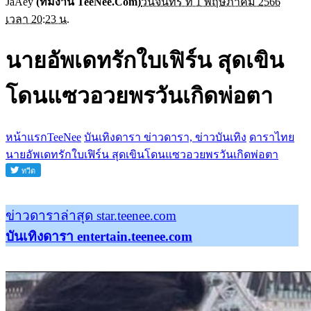
JaAey
(ทีมงาน TeeNee.Com)
วันจันทร์ ที่ 1 พฤษภาคม 2566
เวลา 20:23 น.
นายอัพเดทรักใบเฟิร์น สุดเขิน
โดนแซวอวยพรวันเกิดพ่อตา
หน้าแรกTeeNee
บันเทิงดารา ข่าวดารา, ข่าวบันเทิง
ดาราไทย
นายอัพเดทรักใบเฟิร์น สุดเขินโดนแซวอวยพรวันเกิดพ่อตา
ข่าวดาราล่าสุด star.teenee.com
บันเทิงดารา entertain.teenee.com