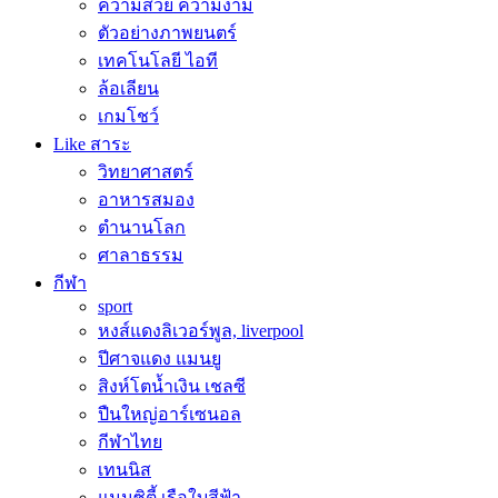
ความสวย ความงาม
ตัวอย่างภาพยนตร์
เทคโนโลยี ไอที
ล้อเลียน
เกมโชว์
Like สาระ
วิทยาศาสตร์
อาหารสมอง
ตำนานโลก
ศาลาธรรม
กีฬา
sport
หงส์แดงลิเวอร์พูล, liverpool
ปีศาจแดง แมนยู
สิงห์โตน้ำเงิน เชลซี
ปืนใหญ่อาร์เซนอล
กีฬาไทย
เทนนิส
แมนซิตี้ เรือใบสีฟ้า