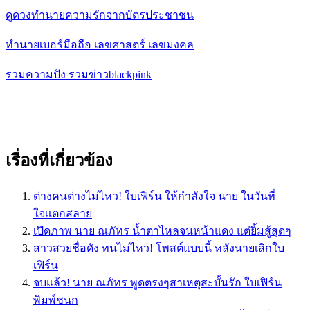
ดูดวงทำนายความรักจากบัตรประชาชน
ทำนายเบอร์มือถือ เลขศาสตร์ เลขมงคล
รวมความปัง รวมข่าวblackpink
เรื่องที่เกี่ยวข้อง
ต่างคนต่างไม่ไหว! ใบเฟิร์น ให้กำลังใจ นาย ในวันที่
ใจเเตกสลาย
เปิดภาพ นาย ณภัทร น้ำตาไหลจนหน้าแดง แต่ยิ้มสู้สุดๆ
สาวสวยชื่อดัง ทนไม่ไหว! โพสต์แบบนี้ หลังนายเลิกใบ
เฟิร์น
จบแล้ว! นาย ณภัทร พูดตรงๆสาเหตุสะบั้นรัก ใบเฟิร์น
พิมพ์ชนก