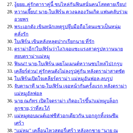
งู้ยยย..คู่รักดาราคู่นี้ ซบไหล่กันฟินสนั่นคนโสดตายเรียบ!
หวานเจี๊ยบ! นาย-ใบเฟิร์น ควงฉลองวันเกิด แฟนคลับร่วม
อวยพร
พระเอกดัง เขินหนักเหตุรูปจุ๊บมือถือโดนแซวเป็นหนุ่ม
คลั่งรัก
ใบเฟิร์น เขินหลังหลุดปากเรียกนาย ที่รัก
ดราม่าอีก!ใบเฟิร์นว่าไง?เจอแซะแรงสาดรูปหวานนาย
สยบดราม่าแม่หมู
ฟินน!! นาย-ใบเฟิร์น เผยโมเมนต์หวานซบไหล่ไป1กรุบ
เคลียร์ด่วน! คู่รักคนดังไม่ลงรูปคู่กัน หลังดราม่าสาดซัด
ใบเฟิร์นเปิดใจเคลียร์ดราม่า แม่หมูอันฟอล-ลบรูป
จับตานาที นาย-ใบเฟิร์น เจอหน้ากันครั้งแรก หลังดราม่า
แม่หมูอัลฟอล
นาย ณภัทร เปิดใจดราม่า เกิดอะไรขึ้น?แม่หมูบล็อก
ลูกชาย,ว่าที่สะใภ้
แม่หมูตอบมนต์เอฟซีหัวอกเดียวกัน บอกถูกทิ้งจนซึม
เศร้า
“แม่หมู” เคลื่อนไหวสตอรี่เศร้า หลังลูกชาย “นาย ณ