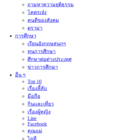
ถามหาความยุติธรรม
โคตรเจ๋ง
คนดีของสังคม
ดราม่า
การศึกษา
เรียนอังกฤษสนุกๆ
ทุนการศึกษา
ศึกษาต่อต่างประเทศ
ข่าวการศึกษา
อื่น ๆ
Top 10
เรื่องลี้ลับ
มือถือ
กินและเที่ยว
เรื่องผู้หญิง
Line
Facebook
คุณแม่
ไอที