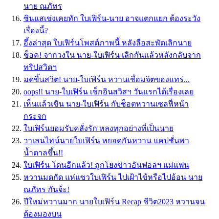
นาย ณภัทร
ซินแสเข่งเคยทัก ใบเฟิร์น-นาย อาจแตกแยก ต้องระวัง
เรื่องนี้?
อึ้งล่าสุด ใบเฟิร์นโพสต์ภาพนี้ หลังลือสะพัดเลิกนาย
ช็อค! จากวงใน นาย-ใบเฟิร์น เลิกกันเเล้วหลังกลับจาก
ทริปสวิตฯ
มดขึ้นสวิต! นาย-ใบเฟิร์น หวานเชื่อมจิตของแทร่...
oops!! นาย-ใบเฟิร์น เช็กอินสวิสฯ วันแรกได้เรื่องเลย
เห็นแล้วเขิน นาย-ใบเฟิร์น กับช็อตหวานเซลฟี่หน้า
กระจก
ใบเฟิร์นยอมรับคลั่งรัก หลงทุกอย่างที่เป็นนาย
วาเลนไทน์นายใบเฟิร์น หยอดกันหวาน แคปชั่นพา
น้ำตาลขึ้น!!
ใบเฟิร์น โดนอีกแล้ว! ถูกโยงข่าวอันฟอลฯ แม่แฟน
หวานมดกัด แห่แซวใบเฟิร์น ไปเฝ้าไข้หรือไปอ้อน นาย
ณภัทร กันจ้ะ!
ปีใหม่หวานมาก นายใบเฟิร์น Recap ชีวิต2023 หวานจน
ต้องมองบน