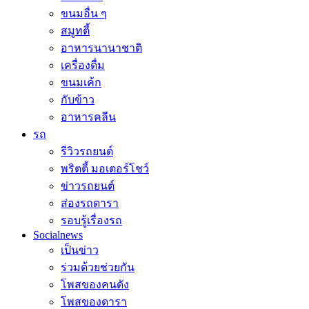
ขนมอื่น ๆ
สมูทตี้
อาหารนานาชาติ
เครื่องดื่ม
ขนมเค้ก
กับข้าว
อาหารคลีน
รถ
รีวิวรถยนต์
พริตตี้ มอเตอร์โชว์
ข่าวรถยนต์
ส่องรถดารา
รอบรู้เรื่องรถ
Socialnews
เป็นข่าว
ร่วมด้วยช่วยกัน
โพสของคนดัง
โพสของดารา