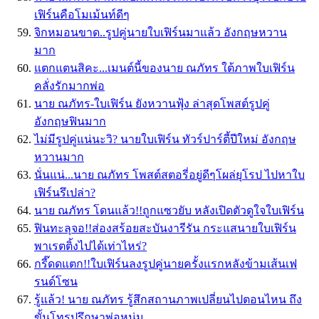
เฟิร์นคือโมเม้นท์ดีๆ
จิกหมอนขาด..รูปคู่นายใบเฟิร์นมาแล้ว อังกฤษหวาน
มาก
แตกแตนสิคะ...เมนต์นี้ของนาย ณภัทร ใต้ภาพใบเฟิร์น
คลั่งรักมากพ่อ
นาย ณภัทร-ใบเฟิร์น ยังหวานฟุ้ง ล่าสุดโพสต์รูปคู่
อังกฤษฟินมาก
ไม่มีรูปคู่แน่นะวิ? นายใบเฟิร์น ทัวร์ปาร์ตี้ปีใหม่ อังกฤษ
หวานมาก
นั่นแน่...นาย ณภัทร โพสต์สตอรี่อยู่ดีๆโผล่ยุโรป ไปหาใบ
เฟิร์นรึเปล่า?
นาย ณภัทร โดนแล้ว!!ถูกแซวยับ หลังเปิดตัวดูใจใบเฟิร์น
ฟินทะลุจอ!!ส่องสร้อยสะบันงารีรัน กระแสนายใบเฟิร์น
พาเรตติ้งไปได้เท่าไหร่?
กรี๊ดดแตก!!ใบเฟิร์นลงรูปคู่นายครั้งแรกหลังข้ามเส้นเฟ
รนด์โซน
รู้แล้ว! นาย ณภัทร รู้สึกสถานภาพเปลี่ยนไปตอนไหน ถึง
ขั้นโทรปรึกษาพ่อหนุ่ม