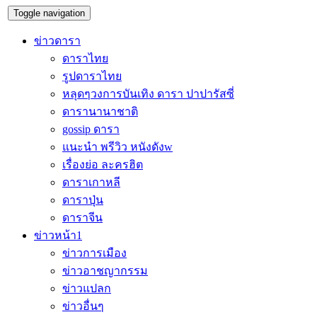
Toggle navigation
ข่าวดารา
ดาราไทย
รูปดาราไทย
หลุดๆวงการบันเทิง ดารา ปาปารัสซี่
ดารานานาชาติ
gossip ดารา
แนะนำ พรีวิว หนังดังw
เรื่องย่อ ละครฮิต
ดาราเกาหลี
ดาราปุ่น
ดาราจีน
ข่าวหน้า1
ข่าวการเมือง
ข่าวอาชญากรรม
ข่าวแปลก
ข่าวอื่นๆ