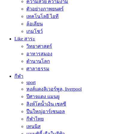
ความสวย ความงาม
ตัวอย่างภาพยนตร์
เทคโนโลยี ไอที
ล้อเลียน
เกมโชว์
Like สาระ
วิทยาศาสตร์
อาหารสมอง
ตำนานโลก
ศาลาธรรม
กีฬา
sport
หงส์แดงลิเวอร์พูล, liverpool
ปีศาจแดง แมนยู
สิงห์โตน้ำเงิน เชลซี
ปืนใหญ่อาร์เซนอล
กีฬาไทย
เทนนิส
แมนซิตี้ เรือใบสีฟ้า