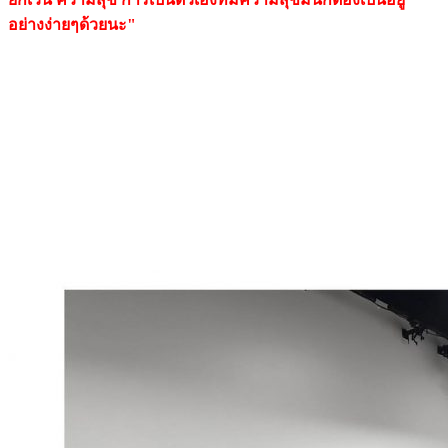
อย่างง่ายๆด้วยนะ"