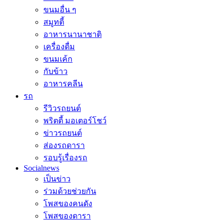
ขนมอื่น ๆ
สมูทตี้
อาหารนานาชาติ
เครื่องดื่ม
ขนมเค้ก
กับข้าว
อาหารคลีน
รถ
รีวิวรถยนต์
พริตตี้ มอเตอร์โชว์
ข่าวรถยนต์
ส่องรถดารา
รอบรู้เรื่องรถ
Socialnews
เป็นข่าว
ร่วมด้วยช่วยกัน
โพสของคนดัง
โพสของดารา