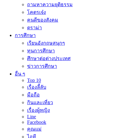
ถามหาความยุติธรรม
โคตรเจ๋ง
คนดีของสังคม
ดราม่า
การศึกษา
เรียนอังกฤษสนุกๆ
ทุนการศึกษา
ศึกษาต่อต่างประเทศ
ข่าวการศึกษา
อื่น ๆ
Top 10
เรื่องลี้ลับ
มือถือ
กินและเที่ยว
เรื่องผู้หญิง
Line
Facebook
คุณแม่
ไอที