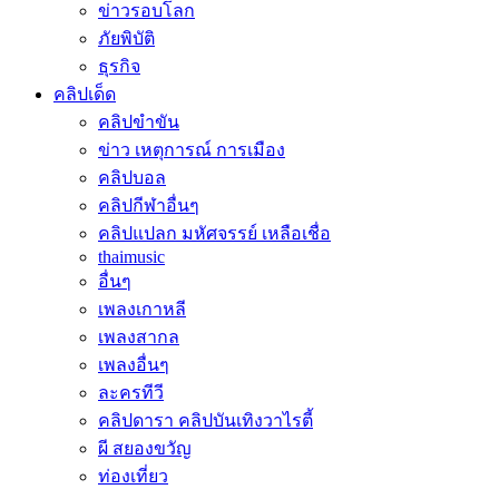
ข่าวรอบโลก
ภัยพิบัติ
ธุรกิจ
คลิปเด็ด
คลิปขำขัน
ข่าว เหตุการณ์ การเมือง
คลิปบอล
คลิปกีฬาอื่นๆ
คลิปแปลก มหัศจรรย์ เหลือเชื่อ
thaimusic
อื่นๆ
เพลงเกาหลี
เพลงสากล
เพลงอื่นๆ
ละครทีวี
คลิปดารา คลิปบันเทิงวาไรตี้
ผี สยองขวัญ
ท่องเที่ยว