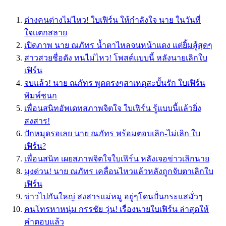
ต่างคนต่างไม่ไหว! ใบเฟิร์น ให้กำลังใจ นาย ในวันที่
ใจเเตกสลาย
เปิดภาพ นาย ณภัทร น้ำตาไหลจนหน้าแดง แต่ยิ้มสู้สุดๆ
สาวสวยชื่อดัง ทนไม่ไหว! โพสต์แบบนี้ หลังนายเลิกใบ
เฟิร์น
จบแล้ว! นาย ณภัทร พูดตรงๆสาเหตุสะบั้นรัก ใบเฟิร์น
พิมพ์ชนก
เพื่อนสนิทอัพเดทสภาพจิตใจ ใบเฟิร์น รู้เเบบนี้เเล้วยิ่ง
สงสาร!
ปักหมุดรอเลย นาย ณภัทร พร้อมตอบเลิก-ไม่เลิก ใบ
เฟิร์น?
เพื่อนสนิท เผยสภาพจิตใจใบเฟิร์น หลังเจอข่าวเลิกนาย
มุงด่วน! นาย ณภัทร เคลื่อนไหวแล้วหลังถูกจับตาเลิกใบ
เฟิร์น
ข่าวไปกันใหญ่ สงสารแม่หมู อยู่ๆโดนปั่นกระแสมั่วๆ
คนโทรหาหนุ่ม กรรชัย วุ่น! เรื่องนายใบเฟิร์น ล่าสุดให้
คำตอบแล้ว