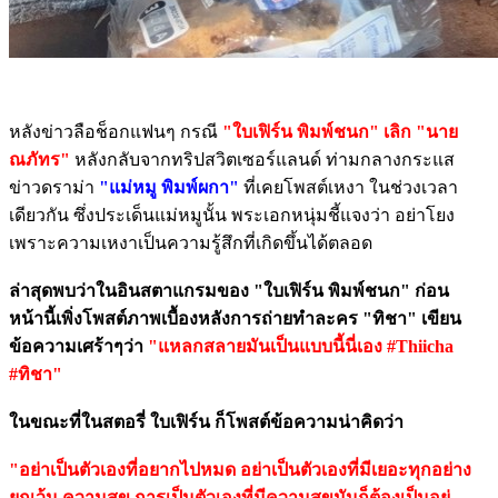
หลังข่าวลือช็อกแฟนๆ กรณี
"ใบเฟิร์น พิมพ์ชนก" เลิก "นาย
ณภัทร"
หลังกลับจากทริปสวิตเซอร์แลนด์ ท่ามกลางกระแส
ข่าวดราม่า
"แม่หมู พิมพ์ผกา"
ที่เคยโพสต์เหงา ในช่วงเวลา
เดียวกัน ซึ่งประเด็นแม่หมูนั้น พระเอกหนุ่มชี้แจงว่า อย่าโยง
เพราะความเหงาเป็นความรู้สึกที่เกิดขึ้นได้ตลอด
ล่าสุดพบว่าในอินสตาแกรมของ "ใบเฟิร์น พิมพ์ชนก" ก่อน
หน้านี้เพิ่งโพสต์ภาพเบื้องหลังการถ่ายทำละคร "ทิชา" เขียน
ข้อความเศร้าๆว่า
"แหลกสลายมันเป็นแบบนี้นี่เอง #Thiicha
#ทิชา"
ในขณะที่ในสตอรี่ ใบเฟิร์น ก็โพสต์ข้อความน่าคิดว่า
"อย่าเป็นตัวเองที่อยากไปหมด อย่าเป็นตัวเองที่มีเยอะทุกอย่าง
ยกเว้น ความสุข การเป็นตัวเองที่มีความสุขมันก็ต้องเป็นอยู่