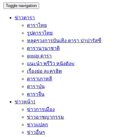
Toggle navigation
ข่าวดารา
ดาราไทย
รูปดาราไทย
หลุดๆวงการบันเทิง ดารา ปาปารัสซี่
ดารานานาชาติ
gossip ดารา
แนะนำ พรีวิว หนังดังw
เรื่องย่อ ละครฮิต
ดาราเกาหลี
ดาราปุ่น
ดาราจีน
ข่าวหน้า1
ข่าวการเมือง
ข่าวอาชญากรรม
ข่าวแปลก
ข่าวอื่นๆ