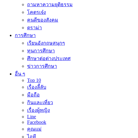
ถามหาความยุติธรรม
โคตรเจ๋ง
คนดีของสังคม
ดราม่า
การศึกษา
เรียนอังกฤษสนุกๆ
ทุนการศึกษา
ศึกษาต่อต่างประเทศ
ข่าวการศึกษา
อื่น ๆ
Top 10
เรื่องลี้ลับ
มือถือ
กินและเที่ยว
เรื่องผู้หญิง
Line
Facebook
คุณแม่
ไอที