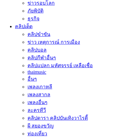
ข่าวรอบโลก
ภัยพิบัติ
ธุรกิจ
คลิปเด็ด
คลิปขำขัน
ข่าว เหตุการณ์ การเมือง
คลิปบอล
คลิปกีฬาอื่นๆ
คลิปแปลก มหัศจรรย์ เหลือเชื่อ
thaimusic
อื่นๆ
เพลงเกาหลี
เพลงสากล
เพลงอื่นๆ
ละครทีวี
คลิปดารา คลิปบันเทิงวาไรตี้
ผี สยองขวัญ
ท่องเที่ยว