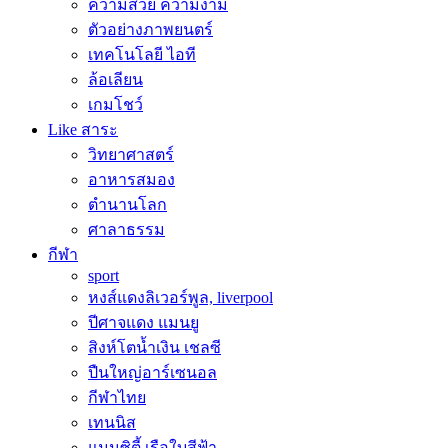
ความสวย ความงาม
ตัวอย่างภาพยนตร์
เทคโนโลยี ไอที
ล้อเลียน
เกมโชว์
Like สาระ
วิทยาศาสตร์
อาหารสมอง
ตำนานโลก
ศาลาธรรม
กีฬา
sport
หงส์แดงลิเวอร์พูล, liverpool
ปีศาจแดง แมนยู
สิงห์โตน้ำเงิน เชลซี
ปืนใหญ่อาร์เซนอล
กีฬาไทย
เทนนิส
แมนซิตี้ เรือใบสีฟ้า