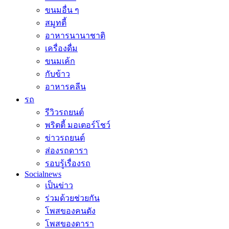
ขนมอื่น ๆ
สมูทตี้
อาหารนานาชาติ
เครื่องดื่ม
ขนมเค้ก
กับข้าว
อาหารคลีน
รถ
รีวิวรถยนต์
พริตตี้ มอเตอร์โชว์
ข่าวรถยนต์
ส่องรถดารา
รอบรู้เรื่องรถ
Socialnews
เป็นข่าว
ร่วมด้วยช่วยกัน
โพสของคนดัง
โพสของดารา