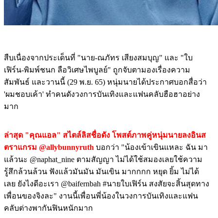
สืบเนื่องจากประเด็นที่ "นาย-ณภัทร เสียงสมบุญ" และ "ใบ
เฟิร์น-พิมพ์ชนก ลือวิเศษไพบูลย์" ถูกจับตามองเรื่องความ
สัมพันธ์ และวานนี้ (29 พ.ย. 65) หนุ่มนายได้ประกาศบอกสื่อว่า
'ผมชอบเค้า' ทำคนดังวงการบันเทิงและแฟนคลับฮือฮาอย่าง
มาก
ล่าสุด "คุณแอล" สไตล์ลิสชื่อดัง โพสต์ภาพคู่หนุ่มนายลงอินส
ตราแกรม @allybunnyruth
บอกว่า "น้องเข้าเขินแหละ ฉัน มา
แล้วนะ @naphat_nine ตามสัญญา ไม่ได้ใช้สมองเลยใช้ความ
รู้สึกล้วนล้วน ฟังแล้วมันมัน มันเขิน มากกกก หยุด ยิ้ม ไม่ได้
เลย ยังไงดีอะเรา @baifernbah #นายใบเฟิร์น สงสัยจะสิ้นสุดทาง
เพื่อนของจิงละ" งานนี้เพื่อนพี่น้องในวงการบันเทิงและแฟน
คลับต่างพากันฟินหนักมาก